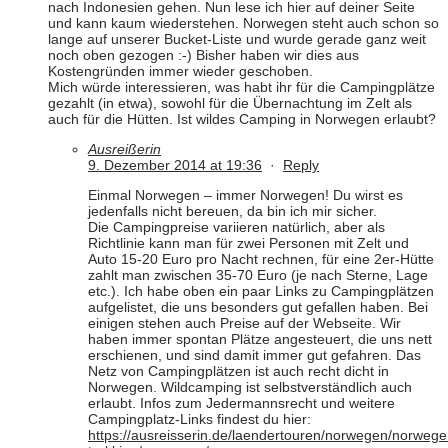
nach Indonesien gehen. Nun lese ich hier auf deiner Seite
und kann kaum wiederstehen. Norwegen steht auch schon so
lange auf unserer Bucket-Liste und wurde gerade ganz weit
noch oben gezogen :-) Bisher haben wir dies aus
Kostengründen immer wieder geschoben.
Mich würde interessieren, was habt ihr für die Campingplätze
gezahlt (in etwa), sowohl für die Übernachtung im Zelt als
auch für die Hütten. Ist wildes Camping in Norwegen erlaubt?
Ausreißerin
9. Dezember 2014 at 19:36
·
Reply
Einmal Norwegen – immer Norwegen! Du wirst es
jedenfalls nicht bereuen, da bin ich mir sicher.
Die Campingpreise variieren natürlich, aber als
Richtlinie kann man für zwei Personen mit Zelt und
Auto 15-20 Euro pro Nacht rechnen, für eine 2er-Hütte
zahlt man zwischen 35-70 Euro (je nach Sterne, Lage
etc.). Ich habe oben ein paar Links zu Campingplätzen
aufgelistet, die uns besonders gut gefallen haben. Bei
einigen stehen auch Preise auf der Webseite. Wir
haben immer spontan Plätze angesteuert, die uns nett
erschienen, und sind damit immer gut gefahren. Das
Netz von Campingplätzen ist auch recht dicht in
Norwegen. Wildcamping ist selbstverständlich auch
erlaubt. Infos zum Jedermannsrecht und weitere
Campingplatz-Links findest du hier:
https://ausreisserin.de/laendertouren/norwegen/norwege