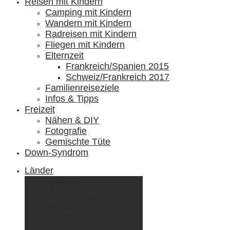
Reisen mit Kindern
Camping mit Kindern
Wandern mit Kindern
Radreisen mit Kindern
Fliegen mit Kindern
Elternzeit
Frankreich/Spanien 2015
Schweiz/Frankreich 2017
Familienreiseziele
Infos & Tipps
Freizeit
Nähen & DIY
Fotografie
Gemischte Tüte
Down-Syndrom
Länder
Dänemark
Deutschland
Ecuador & Galápagos
Finnland
Frankreich
Griechenland