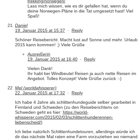
trekking/norwegen/
.
Lass mich wissen, wie es dir gefallen hat, wenn du
deine Norwegen-Pläne in die Tat umgesetzt hast! Viel
Spaß!
Daniel
19. Januar 2015 at 15:37
·
Reply
Schöner Reisebericht. Macht lust auf Sonne und mehr. Urlaub
2015 kann kommen! ;) Viele Grüße
Ausreißerin
19. Januar 2015 at 16:40
·
Reply
Vielen Dank!
Ihr habt bei Windbeutel Reisen ja auch nette Reisen im
Angebot. Tolles Konzept! Viele Grüße zurück :-)
Mel (worldwhisperer)
22. Januar 2015 at 17:32
·
Reply
Ich habe 4 Jahre als schlittenhundeguide selber gearbeitet in
Finnland und Schweden (zu den Reiseberichtenv on
Schweden geht es hier:
https://world-
whisperer.com/2015/02/03/schlittenhunderennen-
liebenscheid/
)
Ich liebe natürlich Schlittenhundetouren, allerdings würde ich
dir das nächste Mal raten eine Farm vorzuziehen wo niemand