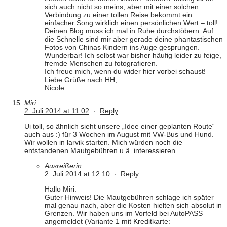
sich auch nicht so meins, aber mit einer solchen
Verbindung zu einer tollen Reise bekommt ein
einfacher Song wirklich einen persönlichen Wert – toll!
Deinen Blog muss ich mal in Ruhe durchstöbern. Auf
die Schnelle sind mir aber gerade deine phantastischen
Fotos von Chinas Kindern ins Auge gesprungen.
Wunderbar! Ich selbst war bisher häufig leider zu feige,
fremde Menschen zu fotografieren.
Ich freue mich, wenn du wider hier vorbei schaust!
Liebe Grüße nach HH,
Nicole
Miri
2. Juli 2014 at 11:02
·
Reply
Ui toll, so ähnlich sieht unsere „Idee einer geplanten Route“
auch aus :) für 3 Wochen im August mit VW-Bus und Hund.
Wir wollen in larvik starten. Mich würden noch die
entstandenen Mautgebühren u.ä. interessieren.
Ausreißerin
2. Juli 2014 at 12:10
·
Reply
Hallo Miri.
Guter Hinweis! Die Mautgebühren schlage ich später
mal genau nach, aber die Kosten hielten sich absolut in
Grenzen. Wir haben uns im Vorfeld bei AutoPASS
angemeldet (Variante 1 mit Kreditkarte: