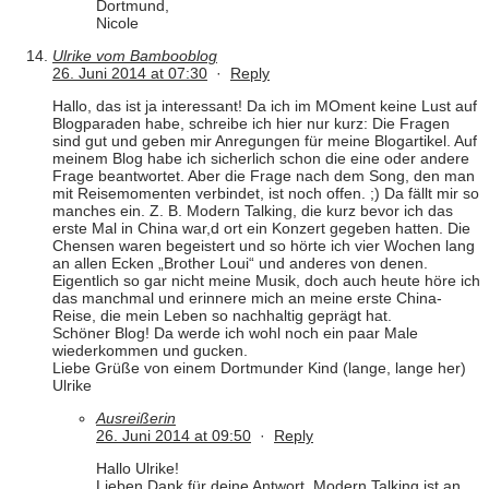
Dortmund,
Nicole
Ulrike vom Bambooblog
26. Juni 2014 at 07:30
·
Reply
Hallo, das ist ja interessant! Da ich im MOment keine Lust auf
Blogparaden habe, schreibe ich hier nur kurz: Die Fragen
sind gut und geben mir Anregungen für meine Blogartikel. Auf
meinem Blog habe ich sicherlich schon die eine oder andere
Frage beantwortet. Aber die Frage nach dem Song, den man
mit Reisemomenten verbindet, ist noch offen. ;) Da fällt mir so
manches ein. Z. B. Modern Talking, die kurz bevor ich das
erste Mal in China war,d ort ein Konzert gegeben hatten. Die
Chensen waren begeistert und so hörte ich vier Wochen lang
an allen Ecken „Brother Loui“ und anderes von denen.
Eigentlich so gar nicht meine Musik, doch auch heute höre ich
das manchmal und erinnere mich an meine erste China-
Reise, die mein Leben so nachhaltig geprägt hat.
Schöner Blog! Da werde ich wohl noch ein paar Male
wiederkommen und gucken.
Liebe Grüße von einem Dortmunder Kind (lange, lange her)
Ulrike
Ausreißerin
26. Juni 2014 at 09:50
·
Reply
Hallo Ulrike!
Lieben Dank für deine Antwort. Modern Talking ist an