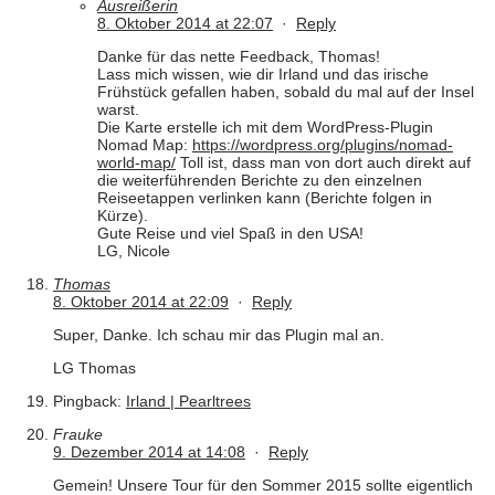
Ausreißerin
8. Oktober 2014 at 22:07
·
Reply
Danke für das nette Feedback, Thomas!
Lass mich wissen, wie dir Irland und das irische
Frühstück gefallen haben, sobald du mal auf der Insel
warst.
Die Karte erstelle ich mit dem WordPress-Plugin
Nomad Map:
https://wordpress.org/plugins/nomad-
world-map/
Toll ist, dass man von dort auch direkt auf
die weiterführenden Berichte zu den einzelnen
Reiseetappen verlinken kann (Berichte folgen in
Kürze).
Gute Reise und viel Spaß in den USA!
LG, Nicole
Thomas
8. Oktober 2014 at 22:09
·
Reply
Super, Danke. Ich schau mir das Plugin mal an.
LG Thomas
Pingback:
Irland | Pearltrees
Frauke
9. Dezember 2014 at 14:08
·
Reply
Gemein! Unsere Tour für den Sommer 2015 sollte eigentlich