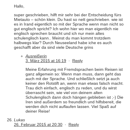
Hallo,
super geschrieben, hilft mir sehr bei der Entscheidung fürs
Mietauto – schön klein. Du hast so nett geschrieben. wie ist
es in Irand eigentlich so mit der Sprache wenn man nicht so
gut englisch spricht? Ich wohn hier wo man eigentlich nie
englisch sprechen braucht und ich nur mein altes
schulenglisch kann.. Meinst du man kommt trotzdem
halbwegs klar? Durch Neuseeland habe iche es auch
geschafft aber da sind viele Deutsche grins
Ausreißerin
3. März 2015 at 16:19
·
Reply
Meine Erfahrung mit Fremdsprachen beim Reisen ist
ganz allgemein so: Wenn man muss, dann geht das
auch mit der Sprache. Und schließlich setzt ja auch
keiner den Rotstift an, wenn man etwas falsch macht.
Trau dich einfach, englisch zu reden, und du wirst
überrascht sein, wie viel von deinem alten
Schulenglisch dann doch hängen geblieben ist ;-) Die
Iren sind außerdem so freundlich und hilfsbereit, die
werden dich nicht auflaufen lassen. Viel Spaß auf
deiner Reise!
Lukas
26. Februar 2015 at 20:30
·
Reply