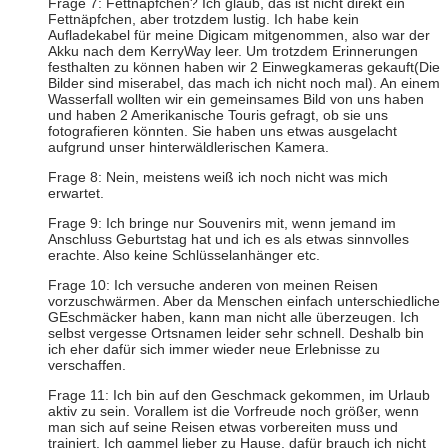
Frage 7: Fettnäpfchen? Ich glaub, das ist nicht direkt ein
Fettnäpfchen, aber trotzdem lustig. Ich habe kein
Aufladekabel für meine Digicam mitgenommen, also war der
Akku nach dem KerryWay leer. Um trotzdem Erinnerungen
festhalten zu können haben wir 2 Einwegkameras gekauft(Die
Bilder sind miserabel, das mach ich nicht noch mal). An einem
Wasserfall wollten wir ein gemeinsames Bild von uns haben
und haben 2 Amerikanische Touris gefragt, ob sie uns
fotografieren könnten. Sie haben uns etwas ausgelacht
aufgrund unser hinterwäldlerischen Kamera.
Frage 8: Nein, meistens weiß ich noch nicht was mich
erwartet.
Frage 9: Ich bringe nur Souvenirs mit, wenn jemand im
Anschluss Geburtstag hat und ich es als etwas sinnvolles
erachte. Also keine Schlüsselanhänger etc.
Frage 10: Ich versuche anderen von meinen Reisen
vorzuschwärmen. Aber da Menschen einfach unterschiedliche
GEschmäcker haben, kann man nicht alle überzeugen. Ich
selbst vergesse Ortsnamen leider sehr schnell. Deshalb bin
ich eher dafür sich immer wieder neue Erlebnisse zu
verschaffen.
Frage 11: Ich bin auf den Geschmack gekommen, im Urlaub
aktiv zu sein. Vorallem ist die Vorfreude noch größer, wenn
man sich auf seine Reisen etwas vorbereiten muss und
trainiert. Ich gammel lieber zu Hause, dafür brauch ich nicht