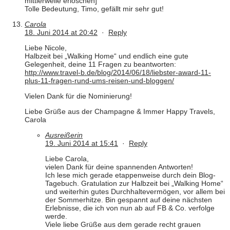
mittlerweile erloschen]
Tolle Bedeutung, Timo, gefällt mir sehr gut!
Carola
18. Juni 2014 at 20:42
·
Reply
Liebe Nicole,
Halbzeit bei „Walking Home“ und endlich eine gute
Gelegenheit, deine 11 Fragen zu beantworten:
http://www.travel-b.de/blog/2014/06/18/liebster-award-11-
plus-11-fragen-rund-ums-reisen-und-bloggen/
Vielen Dank für die Nominierung!
Liebe Grüße aus der Champagne & Immer Happy Travels,
Carola
Ausreißerin
19. Juni 2014 at 15:41
·
Reply
Liebe Carola,
vielen Dank für deine spannenden Antworten!
Ich lese mich gerade etappenweise durch dein Blog-
Tagebuch. Gratulation zur Halbzeit bei „Walking Home“
und weiterhin gutes Durchhaltevermögen, vor allem bei
der Sommerhitze. Bin gespannt auf deine nächsten
Erlebnisse, die ich von nun ab auf FB & Co. verfolge
werde.
Viele liebe Grüße aus dem gerade recht grauen