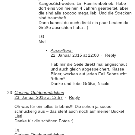
Kangos/Schweden. Ein Familienbetrieb. Habe
dort eins von meinen 4 Jahren gearbeitet, aber
die sind alle sooooo mega lieb! Und die Strecken
sind traumhaft.
Dann kannst du auch direkt ein paar Leuten da
Grüße ausrichten haha :-)
LG
Mel
Ausreißerin
22. Januar 2015 at 22:08
·
Reply
Hab mir die Seite direkt mal angeschaut
und auch gleich abgespeichert. Klasse
Bilder, wecken auf jeden Fall Sehnsucht
*träum*
Danke und liebe Grüße, Nicole
Corinna Outdoormädchen
23. Januar 2015 at 12:57
·
Reply
Oh was für ein tolles Erlebnis!!! Die sehen ja soooo
schnuckelig aus – das steht auch noch auf meiner Bucket
List!
Danke für die schönen Fotos :)
Lg,
Corinna Outdoormädchen