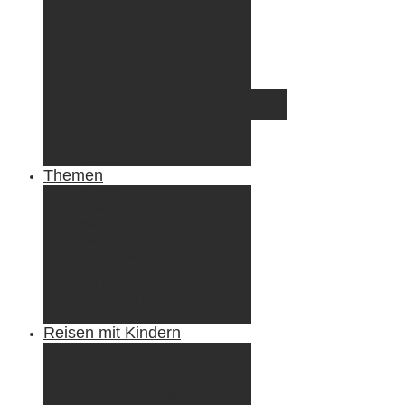
Irland
Island
Luxemburg
Norwegen
Österreich
Portugal
Azoren
Madeira
Schweiz
Spanien
Tunesien
Themen
Camping
Roadtrips
Wandern & Trekking
Stadtbesichtigungen
Winterreisen
Besondere Erlebnisse
Equipment
Reisezahlungsmittel
Reiseanekdoten
Reisen mit Kindern
Camping mit Kindern
Wandern mit Kindern
Radreisen mit Kindern
Fliegen mit Kindern