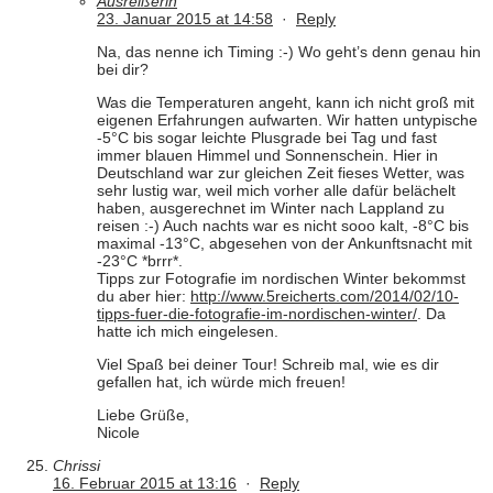
Ausreißerin
23. Januar 2015 at 14:58
·
Reply
Na, das nenne ich Timing :-) Wo geht’s denn genau hin
bei dir?
Was die Temperaturen angeht, kann ich nicht groß mit
eigenen Erfahrungen aufwarten. Wir hatten untypische
-5°C bis sogar leichte Plusgrade bei Tag und fast
immer blauen Himmel und Sonnenschein. Hier in
Deutschland war zur gleichen Zeit fieses Wetter, was
sehr lustig war, weil mich vorher alle dafür belächelt
haben, ausgerechnet im Winter nach Lappland zu
reisen :-) Auch nachts war es nicht sooo kalt, -8°C bis
maximal -13°C, abgesehen von der Ankunftsnacht mit
-23°C *brrr*.
Tipps zur Fotografie im nordischen Winter bekommst
du aber hier:
http://www.5reicherts.com/2014/02/10-
tipps-fuer-die-fotografie-im-nordischen-winter/
. Da
hatte ich mich eingelesen.
Viel Spaß bei deiner Tour! Schreib mal, wie es dir
gefallen hat, ich würde mich freuen!
Liebe Grüße,
Nicole
Chrissi
16. Februar 2015 at 13:16
·
Reply