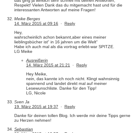
das ging ja wirklich sehr schnell mit deinen Antworten,
Respekt! Vielen Dank das du mitgemacht hast und für die
interessanten Antworten auf meine Fragen!
Meike Berges
14. März 2015 at 09:16
·
Reply
Hey,
wahrscheinlich achon bekannt,aber eines meiner
lieblingsbücher ist“ in 16 jahren um die Welt“
Habe ich auch mal als dia vortrag erlebt-war SPITZE.
LG Meike
Ausreißerin
14. März 2015 at 21:21
·
Reply
Hey Meike,
nein, das kannte ich noch nicht. Klingt wahnsinnig
spannend und landet direkt mal auf meiner
Lesewunschliste. Danke für den Tipp!
LG, Nicole
Sven Ja
19. März 2015 at 19:37
·
Reply
Danke für deinen tollen Blog. Ich werde mir deine Tipps gerne
zu Herzen nehmen!
Sebastian