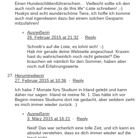
Einen Hundeschlittenführerschein… Vielleicht sollte ich den
auch noch auf meine „to do this life“-Liste schreiben! ;-)
Huskys sind echt wunderschöne Tiere, ich hoffe ich komme
auch mal irgendwann dazu bei einem solchen Gespann
mitzufahren!
Ausreißerin
26. Februar 2015 at 21:32
·
Reply
Schreib’s auf die Liste, es lohnt sich! :-)
Hab mir gerade deine Webseite angeschaut. Kraxen
hast du wahrscheinlich noch nicht getestet? Die
brauchen wir nämlich für den Sommer, haben aber
noch null Erfahrungswerte.
Herumtreiberin
27. Februar 2015 at 10:36
·
Reply
Ich habe 7 Monate fürs Studium in Irland gelebt und kann
daher nur sagen: Irland ist meine Nr. 1. Das hätte ich vor
Beginn meines Studiums dort nie gedacht, aber seitdem zieht
es mich immer wieder zurück. :)
Ausreißerin
3. März 2015 at 16:21
·
Reply
Neid! Das war sicherlich eine tolle Zeit, und ich kann es
absolut verstehen, dass es dich immer wieder auf die
Insel zieht.