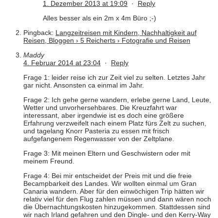
1. Dezember 2013 at 19:09
·
Reply
Alles besser als ein 2m x 4m Büro ;-)
Pingback:
Langzeitreisen mit Kindern, Nachhaltigkeit auf
Reisen, Bloggen › 5 Reicherts › Fotografie und Reisen
Maddy
4. Februar 2014 at 23:04
·
Reply
Frage 1: leider reise ich zur Zeit viel zu selten. Letztes Jahr
gar nicht. Ansonsten ca einmal im Jahr.
Frage 2: Ich gehe gerne wandern, erlebe gerne Land, Leute,
Wetter und unvorhersehbares. Die Kreuzfahrt war
interessant, aber irgendwie ist es doch eine größere
Erfahrung verzweifelt nach einem Platz fürs Zelt zu suchen,
und tagelang Knorr Pasteria zu essen mit frisch
aufgefangenem Regenwasser von der Zeltplane.
Frage 3: Mit meinen Eltern und Geschwistern oder mit
meinem Freund.
Frage 4: Bei mir entscheidet der Preis mit und die freie
Becampbarkeit des Landes. Wir wollten einmal um Gran
Canaria wandern. Aber für den einwöchigen Trip hätten wir
relativ viel für den Flug zahlen müssen und dann wären noch
die Übernachtungskosten hinzugekommen. Stattdessen sind
wir nach Irland gefahren und den Dingle- und den Kerry-Way