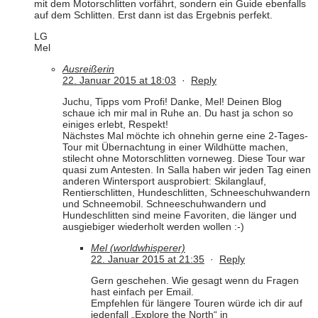
mit dem Motorschlitten vorfährt, sondern ein Guide ebenfalls
auf dem Schlitten. Erst dann ist das Ergebnis perfekt.
LG
Mel
Ausreißerin
22. Januar 2015 at 18:03
·
Reply
Juchu, Tipps vom Profi! Danke, Mel! Deinen Blog
schaue ich mir mal in Ruhe an. Du hast ja schon so
einiges erlebt, Respekt!
Nächstes Mal möchte ich ohnehin gerne eine 2-Tages-
Tour mit Übernachtung in einer Wildhütte machen,
stilecht ohne Motorschlitten vorneweg. Diese Tour war
quasi zum Antesten. In Salla haben wir jeden Tag einen
anderen Wintersport ausprobiert: Skilanglauf,
Rentierschlitten, Hundeschlitten, Schneeschuhwandern
und Schneemobil. Schneeschuhwandern und
Hundeschlitten sind meine Favoriten, die länger und
ausgiebiger wiederholt werden wollen :-)
Mel (worldwhisperer)
22. Januar 2015 at 21:35
·
Reply
Gern geschehen. Wie gesagt wenn du Fragen
hast einfach per Email.
Empfehlen für längere Touren würde ich dir auf
jedenfall „Explore the North“ in