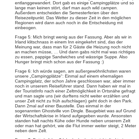
entlanggewandert. Dort gab es einige Campingplätze und so
lange man keinen stört, darf man auch wild campen.
Außerdem entscheiden die Semesterferien über den
Reisezeitpunkt. Das Wetter zu dieser Zeit in den möglichen
Regionen wird dann auch noch in die Entscheidung mit
einbeogen.
Frage 5: Mich bringt wenig aus der Fassung. Aber als wir in
Irland klitschnass in einem Inn eingekehrt sind, das der
Meinung war, dass man für 2 Gäste die Heizung noch nicht
an machen müsse, … Und dann gabs nicht mal was richtiges
zu essen, pappige Sandwiches und wässrige Suppe. Also
Hunger bringt mich schon aus der Fassung :)
Frage 6: Ich würde sagen, am außergewöhnlichsten waren
unsere „Campingplätze“: Einmal auf einem ehemaligen
Campingplatz, der schon Jahre geschlossen war, aber immer
noch in unserem Reiseführer stand. Dann haben wir mal in
der TouristInfo nach einer Zeltmöglichkeit in Ortsnähe gefragt
und man sagte uns (wir durftens nicht weiter erzählen und
unser Zelt nicht zu früh aufschlagen) geht doch in den Park.
Dann 2mal auf einer Baustelle. Das einmal in der
sogenannten Ghostville von Dingle. Baugebiet was auf Grund
der Wirtschaftskrise in Irland aufgegeben wurde. Ansonsten
standen halt nachts Kühe oder Hunde neben unserem Zelt
oder man hat gehört, wie die Flut immer weiter steigt, 2 Meter
neben dem Zelt.