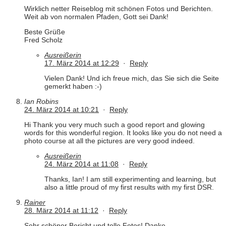
Wirklich netter Reiseblog mit schönen Fotos und Berichten.
Weit ab von normalen Pfaden, Gott sei Dank!
Beste Grüße
Fred Scholz
Ausreißerin
17. März 2014 at 12:29
·
Reply
Vielen Dank! Und ich freue mich, das Sie sich die Seite
gemerkt haben :-)
Ian Robins
24. März 2014 at 10:21
·
Reply
Hi Thank you very much such a good report and glowing
words for this wonderful region. It looks like you do not need a
photo course at all the pictures are very good indeed.
Ausreißerin
24. März 2014 at 11:08
·
Reply
Thanks, Ian! I am still experimenting and learning, but
also a little proud of my first results with my first DSR.
Rainer
28. März 2014 at 11:12
·
Reply
Sehr schöner Bericht und tolle Fotos! Danke