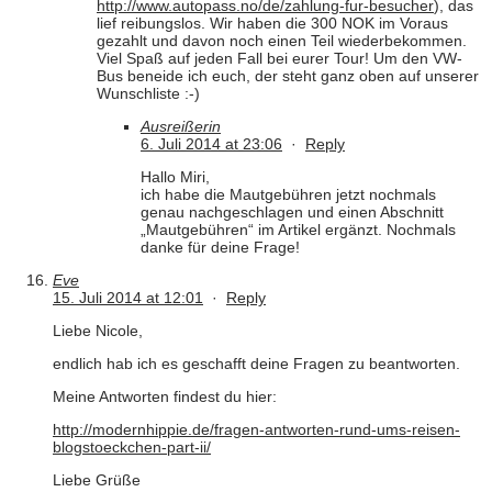
http://www.autopass.no/de/zahlung-fur-besucher
), das
lief reibungslos. Wir haben die 300 NOK im Voraus
gezahlt und davon noch einen Teil wiederbekommen.
Viel Spaß auf jeden Fall bei eurer Tour! Um den VW-
Bus beneide ich euch, der steht ganz oben auf unserer
Wunschliste :-)
Ausreißerin
6. Juli 2014 at 23:06
·
Reply
Hallo Miri,
ich habe die Mautgebühren jetzt nochmals
genau nachgeschlagen und einen Abschnitt
„Mautgebühren“ im Artikel ergänzt. Nochmals
danke für deine Frage!
Eve
15. Juli 2014 at 12:01
·
Reply
Liebe Nicole,
endlich hab ich es geschafft deine Fragen zu beantworten.
Meine Antworten findest du hier:
http://modernhippie.de/fragen-antworten-rund-ums-reisen-
blogstoeckchen-part-ii/
Liebe Grüße