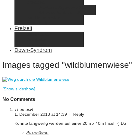
Elternzeit
Frankreich/Spanien 2015
Schweiz/Frankreich 2017
Familienreiseziele
Infos & Tipps
Freizeit
Nähen & DIY
Fotografie
Gemischte Tüte
Down-Syndrom
Images tagged "wildblumenwiese"
[Show slideshow]
No Comments
ThomasR
1. Dezember 2013 at 14:39
·
Reply
Könnte langweilig werden auf einer 20m x 40m Insel ;-) LG
Ausreißerin