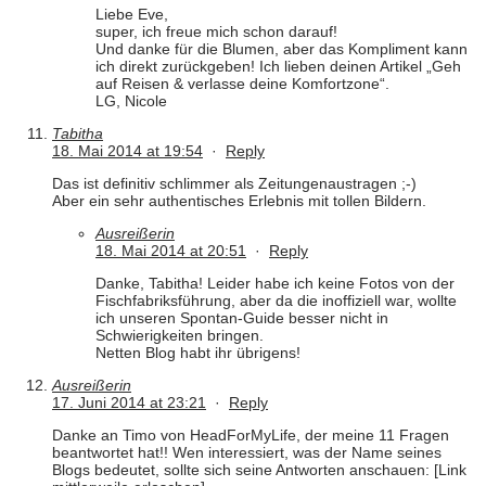
Liebe Eve,
super, ich freue mich schon darauf!
Und danke für die Blumen, aber das Kompliment kann
ich direkt zurückgeben! Ich lieben deinen Artikel „Geh
auf Reisen & verlasse deine Komfortzone“.
LG, Nicole
Tabitha
18. Mai 2014 at 19:54
·
Reply
Das ist definitiv schlimmer als Zeitungenaustragen ;-)
Aber ein sehr authentisches Erlebnis mit tollen Bildern.
Ausreißerin
18. Mai 2014 at 20:51
·
Reply
Danke, Tabitha! Leider habe ich keine Fotos von der
Fischfabriksführung, aber da die inoffiziell war, wollte
ich unseren Spontan-Guide besser nicht in
Schwierigkeiten bringen.
Netten Blog habt ihr übrigens!
Ausreißerin
17. Juni 2014 at 23:21
·
Reply
Danke an Timo von HeadForMyLife, der meine 11 Fragen
beantwortet hat!! Wen interessiert, was der Name seines
Blogs bedeutet, sollte sich seine Antworten anschauen: [Link