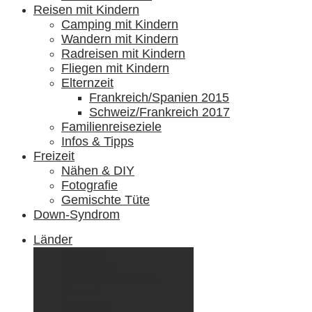
Reisen mit Kindern
Camping mit Kindern
Wandern mit Kindern
Radreisen mit Kindern
Fliegen mit Kindern
Elternzeit
Frankreich/Spanien 2015
Schweiz/Frankreich 2017
Familienreiseziele
Infos & Tipps
Freizeit
Nähen & DIY
Fotografie
Gemischte Tüte
Down-Syndrom
Länder
Dänemark
Deutschland
Ecuador & Galápagos
Finnland
Frankreich