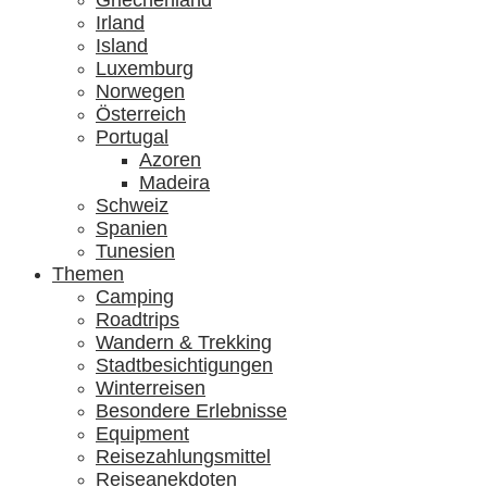
Griechenland
Irland
Island
Luxemburg
Norwegen
Österreich
Portugal
Azoren
Madeira
Schweiz
Spanien
Tunesien
Themen
Camping
Roadtrips
Wandern & Trekking
Stadtbesichtigungen
Winterreisen
Besondere Erlebnisse
Equipment
Reisezahlungsmittel
Reiseanekdoten