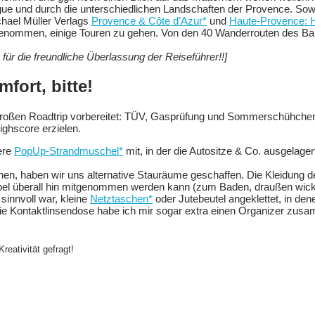
gue und durch die unterschiedlichen Landschaften der Provence. Sowei
hael Müller Verlags
Provence & Côte d’Azur*
und
Haute-Provence: H
orgenommen, einige Touren zu gehen. Von den 40 Wanderrouten des B
für die freundliche Überlassung der Reiseführer!!]
ort, bitte!
n großen Roadtrip vorbereitet: TÜV, Gasprüfung und Sommerschühche
ighscore erzielen.
ere
PopUp-Strandmuschel*
mit, in der die Autositze & Co. ausgelage
en, haben wir uns alternative Stauräume geschaffen. Die Kleidung de
lexibel überall hin mitgenommen werden kann (zum Baden, draußen wicke
innvoll war, kleine
Netztaschen*
oder Jutebeutel angeklettet, in dene
die Kontaktlinsendose habe ich mir sogar extra einen Organizer zus
reativität gefragt!