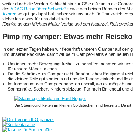
weiter durch die Verdon-Schlucht hin zur Côte d’Azur, in die Camar
des
ADAC Reiseführer Schweiz*
sowie den beiden Bänden des Mic
Azoren
so gut geklappt hat, haben wir uns auch für Frankreich v
sicherlich etwas für uns dabei sein.
[Danke an den Michael Müller Verlag und den Naturzeit Reiseverlag 
Pimp my camper: Etwas mehr Reisekomf
In den letzten Tagen haben wir fieberhaft unseren Camper auf de
und unserer Packliste, damit wir beim Camper-Tetris einen neuen H
Um innen mehr Bewegungsfreiheit zu schaffen, nehmen wir uns
für unsere Mädels dienen.
Da die Schränke im Camper nicht für sämtliches Equipment reich
die kleinen Teile gut sortiert sind und die Tasche einfach und f
Im Innenraum des Campers habe ich überall, wo es möglich und s
Sonnenhüte, Socken, Kinderspielzeug. Für mein Brillenetui und 
Die Staumöglichkeiten im kleinen Goldstücken sind begrenzt. Da ist K