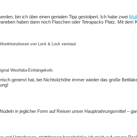
rden, bin ich über einen genialen Tipp gestolpert. Ich habe zwei
Mul
. Daneben haben dann noch Flaschen oder Tetrapacks Platz. Mit dem K
ltifunktionsboxen von Lock & Lock verstaut.
iginal Westfalia-Einhängekorb.
 tierisch genervt hat, bei Nichtsitzhöhe immer wieder das große Bettla
rung!
nd Nudeln in jeglicher Form auf Reisen unser Hauptnahrungsmittel – g