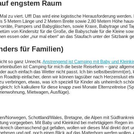
 auf engstem Raum
al zu viert. Uff! Das wird eine logistische Herausforderung werden.
ls 5 Metern Länge und 2 Metern Breite sowie 2,80 Metern Höhe hau
evorräte, Pampers und Babygläschen, sowie Kraxe, Babytrage und T
tüm von Kindersitz für die Große, die Babyschale für die Kleine so
en essen oder „nur mal eben“ an das Staufach unter der Sitzbank 
nders für Familien)
nicht so ganz Unrecht.
Anstrengend ist Camping mit Baby und Kleinki
rteinbußen ist Camping für mich die beste Reiseform – ganz allgemein
t oder auch einfach das Wetter nicht passt. Ich bin selbstbestimmt(e
 Roadtrip einfacher, denn wir können tagsüber nach Herzenslust et
 verbringen, etwas, was ich speziell für Kinder als unheimlich sch
leich: Ich kalkuliere für diese knapp zwei Monate Elternzeitreise (S
rienwohnung, Mietwagen, Ausflüge).
en/Norwegen, Schottland/Wales, Bretagne, die Alpen mit Südfrankreic
htung vorgegeben. Mit Baby und Kleinkind bei mehrtägigem Regen im 
nkreich überraschend gut gefallen, wollen wir dieses Mal direkt dort
hmen und ggf. noch einen Blick auf das Matterhorn werfen wollen. A