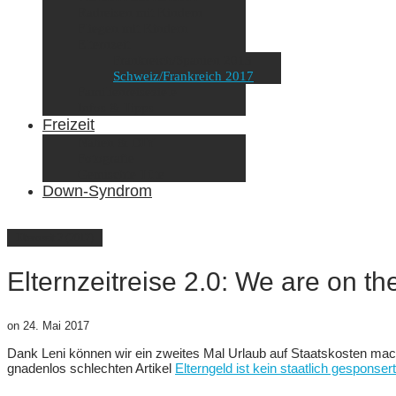
Radreisen mit Kindern
Fliegen mit Kindern
Elternzeit
Frankreich/Spanien 2015
Schweiz/Frankreich 2017
Familienreiseziele
Infos & Tipps
Freizeit
Nähen & DIY
Fotografie
Gemischte Tüte
Down-Syndrom
Elternzeit 2 (2017)
Elternzeitreise 2.0: We are on th
on
24. Mai 2017
Dank Leni können wir ein zweites Mal Urlaub auf Staatskosten m
gnadenlos schlechten Artikel
Elterngeld ist kein staatlich gesponse