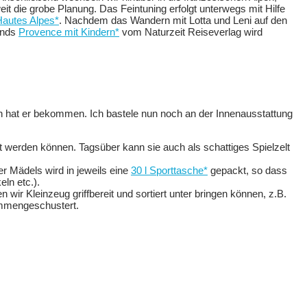
t die grobe Planung. Das Feintuning erfolgt unterwegs mit Hilfe
autes Alpes*
. Nachdem das Wandern mit Lotta und Leni auf den
ands
Provence mit Kindern*
vom Naturzeit Reiseverlag wird
n hat er bekommen. Ich bastele nun noch an der Innenausstattung
rt werden können. Tagsüber kann sie auch als schattiges Spielzelt
r Mädels wird in jeweils eine
30 l Sporttasche*
gepackt, so dass
ln etc.).
n wir Kleinzeug griffbereit und sortiert unter bringen können, z.B.
ammengeschustert.