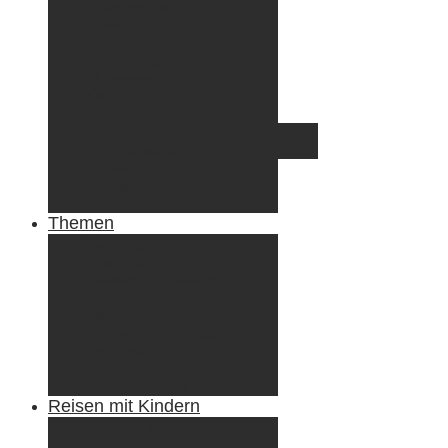
Griechenland
Irland
Island
Luxemburg
Norwegen
Österreich
Portugal
Azoren
Madeira
Schweiz
Spanien
Tunesien
Themen
Camping
Roadtrips
Wandern & Trekking
Stadtbesichtigungen
Winterreisen
Besondere Erlebnisse
Equipment
Reisezahlungsmittel
Reiseanekdoten
Reisen mit Kindern
Camping mit Kindern
Wandern mit Kindern