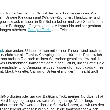
 Für Nicht-Camper und Nicht-Eltern mal kurz angerissen: Wir
sen. Unsere Kleidung samt (Wander-)Schuhen, Handtücher und
agesrucksack müssen in fünf Schränkchen und zwei Staufächern
wie ein Faltbuggy – Gegenstände, die immer hin und her geräumt
gelangen möchten.
Camper-Tetris
vom Feinsten!
nd
, aber andere Urlaubsformen mit kleinen Kindern sind auch nicht
, nicht nur als Familie. Camping bedeutet für mich Freiheit. Ich
r), kann meinen Tag nach meinen Wünschen gestalten bzw. auf die
was unternehmen, immer mit dem guten Gefühl, unser Bett für die
ön empfinde. Und Camping heißt schlussendlich auch, dass wir es
prit, Maut, Vignette, Camping, Unternehmungen) mit nicht groß
h/Norditalien oder gar das Baltikum. Trotz meines Nordwehs hat
Ford Nugget gefangen zu sein, bäh!, grausige Vorstellung.
 umher reisen. Wir werden über die Schweiz fahren, wo wir uns den
nschließend wechseln wir hinüber in die französischen Alpen,