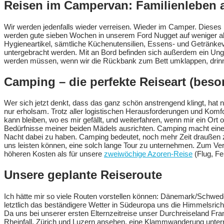
Reisen im Campervan: Familienleben
Wir werden jedenfalls wieder verreisen. Wieder im Camper. Dieses M
werden gute sieben Wochen in unserem Ford Nugget auf weniger a
Hygieneartikel, sämtliche Küchenutensilien, Essens- und Getränk
untergebracht werden. Mit an Bord befinden sich außerdem ein Unge
werden müssen, wenn wir die Rückbank zum Bett umklappen, drinn
Camping – die perfekte Reiseart (beso
Wer sich jetzt denkt, dass das ganz schön anstrengend klingt, hat 
nur erholsam. Trotz aller logistischen Herausforderungen und Komfo
kann bleiben, wo es mir gefällt, und weiterfahren, wenn mir ein Or
Bedürfnisse meiner beiden Mädels ausrichten. Camping macht einen
Nacht dabei zu haben. Camping bedeutet, noch mehr Zeit draußen zu
uns leisten können, eine solch lange Tour zu unternehmen. Zum Verg
höheren Kosten als für unsere
zweiwöchige Azoren-Reise
(Flug, Fe
Unsere geplante Reiseroute
Ich hätte mir so viele Routen vorstellen können: Dänemark/Schwed
letztlich das beständigere Wetter in Südeuropa uns die Himmelsric
Da uns bei unserer ersten Elternzeitreise unser Durchreiseland Fra
Rheinfall, Zürich und Luzern ansehen, eine Klammwanderung unterne