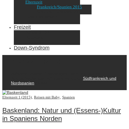
Elternzeit
Frankreich/Spanien 2015
Schweiz/Frankreich 2017
Familienreiseziele
Infos & Tipps
Freizeit
Nähen & DIY
Fotografie
Gemischte Tüte
Down-Syndrom
Elternzeit 1 (2015)
Während unserer 2-monatigen Elternzeit-Tour im
August/September 2015 sind wir durch
Südfrankreich und
Nordspanien
gereist.
,
,
Elternzeit 1 (2015)
Reisen mit Baby
Spanien
Baskenland: Natur und (Essens-)Kultur
in Spaniens Norden