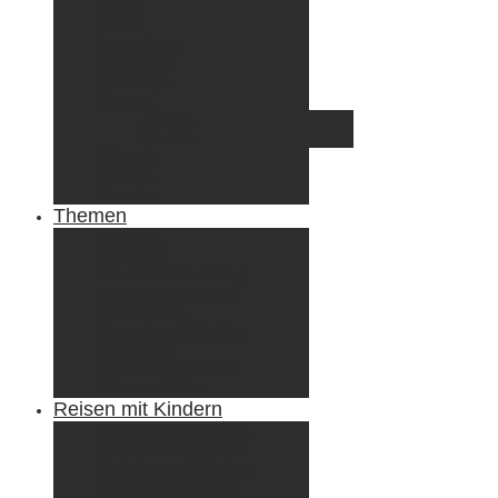
Irland
Island
Luxemburg
Norwegen
Österreich
Portugal
Azoren
Madeira
Schweiz
Spanien
Tunesien
Themen
Camping
Roadtrips
Wandern & Trekking
Stadtbesichtigungen
Winterreisen
Besondere Erlebnisse
Equipment
Reisezahlungsmittel
Reiseanekdoten
Reisen mit Kindern
Camping mit Kindern
Wandern mit Kindern
Radreisen mit Kindern
Fliegen mit Kindern