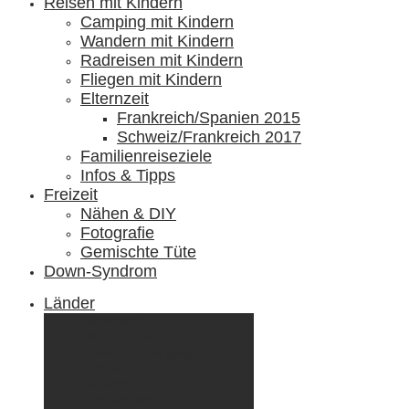
Reisen mit Kindern
Camping mit Kindern
Wandern mit Kindern
Radreisen mit Kindern
Fliegen mit Kindern
Elternzeit
Frankreich/Spanien 2015
Schweiz/Frankreich 2017
Familienreiseziele
Infos & Tipps
Freizeit
Nähen & DIY
Fotografie
Gemischte Tüte
Down-Syndrom
Länder
Dänemark
Deutschland
Ecuador & Galápagos
Finnland
Frankreich
Griechenland