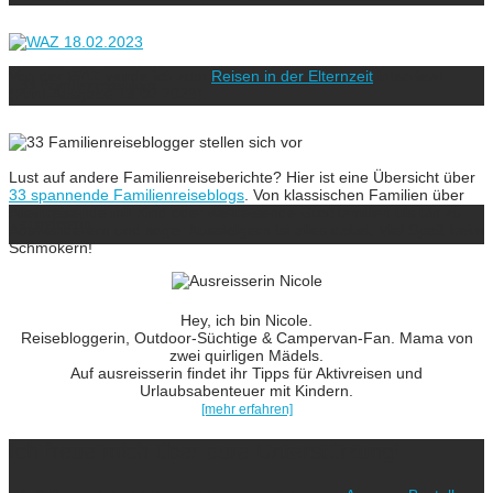
Von der
WAZ
wurde ich zum
Reisen in der Elternzeit
interviewt
33 Familienreiseblogs
(Print-Ausgabe 18.02.2023).
Lust auf andere Familienreiseberichte? Hier ist eine Übersicht über
33 spannende Familienreiseblogs
. Von klassischen Familien über
Alleinreisende mit Kind oder weltreisende Großfamilien bis hin zu
ausreisserin
Auswanderern und sogar Aussteigern ist alles dabei. Viel Spaß beim
Schmökern!
Hey, ich bin Nicole.
Reisebloggerin, Outdoor-Süchtige & Campervan-Fan. Mama von
zwei quirligen Mädels.
Auf ausreisserin findet ihr Tipps für Aktivreisen und
Urlaubsabenteuer mit Kindern.
[mehr erfahren]
Ich freue mich über eure Unterstützung!