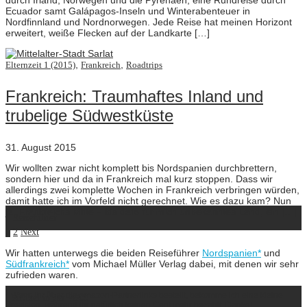
durch Irland, Norwegen und die Pyrenäen, eine Rundreise durch
Ecuador samt Galápagos-Inseln und Winterabenteuer in
Nordfinnland und Nordnorwegen. Jede Reise hat meinen Horizont
erweitert, weiße Flecken auf der Landkarte […]
,
,
Elternzeit 1 (2015)
Frankreich
Roadtrips
Frankreich: Traumhaftes Inland und
trubelige Südwestküste
31. August 2015
Wir wollten zwar nicht komplett bis Nordspanien durchbrettern,
sondern hier und da in Frankreich mal kurz stoppen. Dass wir
allerdings zwei komplette Wochen in Frankreich verbringen würden,
damit hatte ich im Vorfeld nicht gerechnet. Wie es dazu kam? Nun
ja, Frankreichs Mitte – bis dato für mich unbekanntes Land, ein […]
Reiseführer
1
2
Next
Wir hatten unterwegs die beiden Reiseführer
Nordspanien*
und
Südfrankreich*
vom Michael Müller Verlag dabei, mit denen wir sehr
zufrieden waren.
* Wenn ihr über die Amazon-Partnerlinks bestellt, bekomme ich eine kleine
Artikel in der WAZ
Provision, während ihr natürlich keinen Cent mehr bezahlt. Danke!