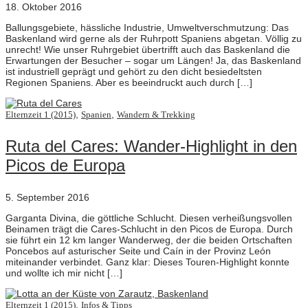
18. Oktober 2016
Ballungsgebiete, hässliche Industrie, Umweltverschmutzung: Das
Baskenland wird gerne als der Ruhrpott Spaniens abgetan. Völlig zu
unrecht! Wie unser Ruhrgebiet übertrifft auch das Baskenland die
Erwartungen der Besucher – sogar um Längen! Ja, das Baskenland
ist industriell geprägt und gehört zu den dicht besiedeltsten
Regionen Spaniens. Aber es beeindruckt auch durch […]
,
,
Elternzeit 1 (2015)
Spanien
Wandern & Trekking
Ruta del Cares: Wander-Highlight in den
Picos de Europa
5. September 2016
Garganta Divina, die göttliche Schlucht. Diesen verheißungsvollen
Beinamen trägt die Cares-Schlucht in den Picos de Europa. Durch
sie führt ein 12 km langer Wanderweg, der die beiden Ortschaften
Poncebos auf asturischer Seite und Caín in der Provinz León
miteinander verbindet. Ganz klar: Dieses Touren-Highlight konnte
und wollte ich mir nicht […]
,
Elternzeit 1 (2015)
Infos & Tipps