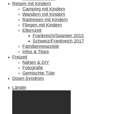
Reisen mit Kindern
Camping mit Kindern
Wandern mit Kindern
Radreisen mit Kindern
Fliegen mit Kindern
Elternzeit
Frankreich/Spanien 2015
Schweiz/Frankreich 2017
Familienreiseziele
Infos & Tipps
Freizeit
Nähen & DIY
Fotografie
Gemischte Tüte
Down-Syndrom
Länder
Dänemark
Deutschland
Ecuador & Galápagos
Finnland
Frankreich