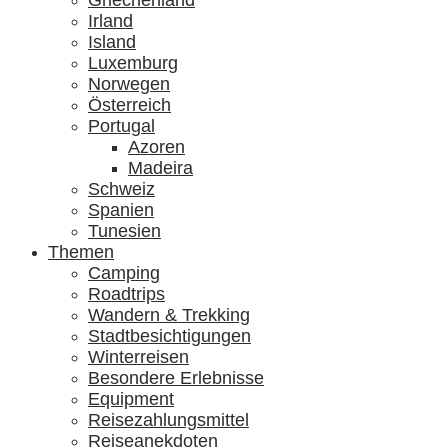
Griechenland
Irland
Island
Luxemburg
Norwegen
Österreich
Portugal
Azoren
Madeira
Schweiz
Spanien
Tunesien
Themen
Camping
Roadtrips
Wandern & Trekking
Stadtbesichtigungen
Winterreisen
Besondere Erlebnisse
Equipment
Reisezahlungsmittel
Reiseanekdoten