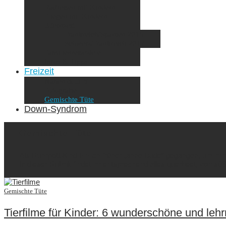
Radreisen mit Kindern
Fliegen mit Kindern
Elternzeit
Frankreich/Spanien 2015
Schweiz/Frankreich 2017
Familienreiseziele
Infos & Tipps
Freizeit
Nähen & DIY
Fotografie
Gemischte Tüte
Down-Syndrom
Gemischte Tüte
Als Ruhrpott-Kind bin ich früher „anne Bude“ gegangen, um m
In dieser Rubrik findet ihr entsprechend alles querbeet, von süß
Gemischte Tüte
Tierfilme für Kinder: 6 wunderschöne und leh