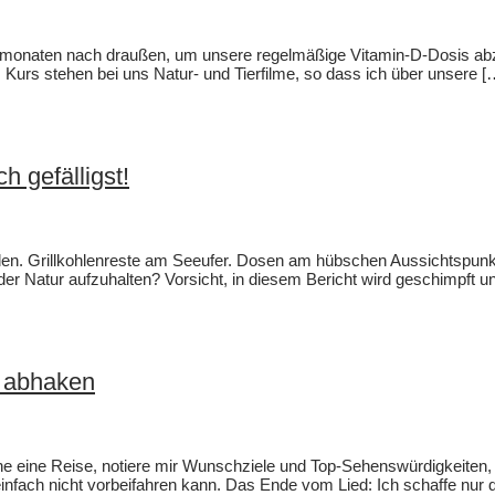
Wintermonaten nach draußen, um unsere regelmäßige Vitamin-D-Dosis
urs stehen bei uns Natur- und Tierfilme, so dass ich über unsere [
h gefälligst!
den. Grillkohlenreste am Seeufer. Dosen am hübschen Aussichtspun
der Natur aufzuhalten? Vorsicht, in diesem Bericht wird geschimpft un
s abhaken
ne eine Reise, notiere mir Wunschziele und Top-Sehenswürdigkeiten,
 einfach nicht vorbeifahren kann. Das Ende vom Lied: Ich schaffe nur 