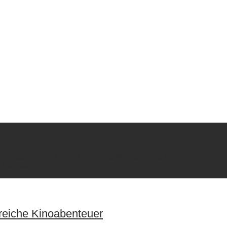
ir eine gemischte Tüte mit Bonbons, Weingummi & Co. zu holen.
 bis sauer.
rreiche Kinoabenteuer