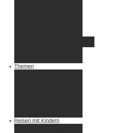
Griechenland
Irland
Island
Luxemburg
Norwegen
Österreich
Portugal
Azoren
Madeira
Schweiz
Spanien
Tunesien
Themen
Camping
Roadtrips
Wandern & Trekking
Stadtbesichtigungen
Winterreisen
Besondere Erlebnisse
Equipment
Reisezahlungsmittel
Reiseanekdoten
Reisen mit Kindern
Camping mit Kindern
Wandern mit Kindern