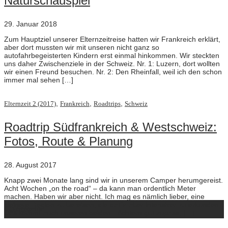
Naturschauspiel
29. Januar 2018
Zum Hauptziel unserer Elternzeitreise hatten wir Frankreich erklärt,
aber dort mussten wir mit unseren nicht ganz so
autofahrbegeisterten Kindern erst einmal hinkommen. Wir steckten
uns daher Zwischenziele in der Schweiz. Nr. 1: Luzern, dort wollten
wir einen Freund besuchen. Nr. 2: Den Rheinfall, weil ich den schon
immer mal sehen […]
,
,
,
Elternzeit 2 (2017)
Frankreich
Roadtrips
Schweiz
Roadtrip Südfrankreich & Westschweiz:
Fotos, Route & Planung
28. August 2017
Knapp zwei Monate lang sind wir in unserem Camper herumgereist.
Acht Wochen „on the road“ – da kann man ordentlich Meter
machen. Haben wir aber nicht. Ich mag es nämlich lieber, eine
kleinere Region zu bereisen, die dafür aber intensiver zu erkunden.
ausreisserin
Das kommt auch unseren beiden Töchtern gut zupass, […]