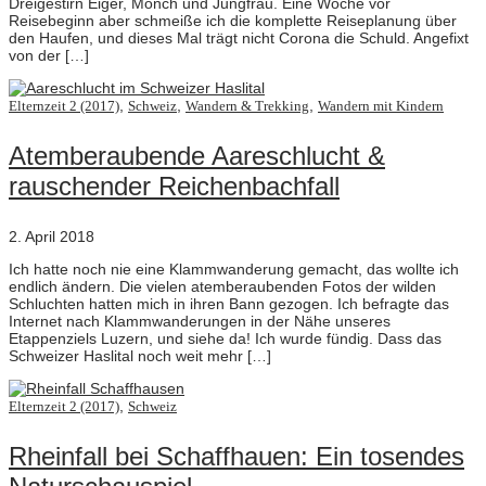
Dreigestirn Eiger, Mönch und Jungfrau. Eine Woche vor
Reisebeginn aber schmeiße ich die komplette Reiseplanung über
den Haufen, und dieses Mal trägt nicht Corona die Schuld. Angefixt
von der […]
,
,
,
Elternzeit 2 (2017)
Schweiz
Wandern & Trekking
Wandern mit Kindern
Atemberaubende Aareschlucht &
rauschender Reichenbachfall
2. April 2018
Ich hatte noch nie eine Klammwanderung gemacht, das wollte ich
endlich ändern. Die vielen atemberaubenden Fotos der wilden
Schluchten hatten mich in ihren Bann gezogen. Ich befragte das
Internet nach Klammwanderungen in der Nähe unseres
Etappenziels Luzern, und siehe da! Ich wurde fündig. Dass das
Schweizer Haslital noch weit mehr […]
,
Elternzeit 2 (2017)
Schweiz
Rheinfall bei Schaffhauen: Ein tosendes