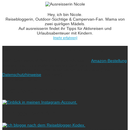
Hey, ich bin Nicole.
Reisebloggerin, Outdoor-Süchtige & Campervan-Fan. Mama von
zwei quirligen Mädels.
Auf ausreisserin findet ihr Tipps für Aktivreisen und
Urlaubsabenteuer mit Kindern.
[mehr erfahren]
Ich freue mich über eure Unterstützung!
Wie? Ganz einfach! Benutzt für eure nächste
Amazon-Bestellung
meinen Link. Euch kostet es keinen Cent mehr, während ich als
Amazon-Partner an qualifizierten Verkäufen verdiene (bitte
Datenschutzhinweise
beachten!).
Vielen lieben Dank!
Folgt uns auf Instagram!
Ich blogge nach dem
Copyright © 2023 ausreisserin - der Reiseblog für Aktivreisen und