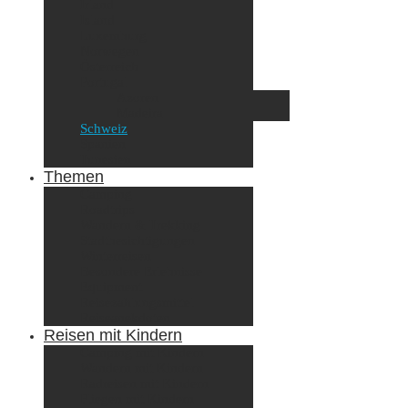
Irland
Island
Luxemburg
Norwegen
Österreich
Portugal
Azoren
Madeira
Schweiz
Spanien
Tunesien
Themen
Camping
Roadtrips
Wandern & Trekking
Stadtbesichtigungen
Winterreisen
Besondere Erlebnisse
Equipment
Reisezahlungsmittel
Reiseanekdoten
Reisen mit Kindern
Camping mit Kindern
Wandern mit Kindern
Radreisen mit Kindern
Fliegen mit Kindern