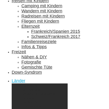
Reisen mit Kindern
Camping mit Kindern
Wandern mit Kindern
Radreisen mit Kindern
Fliegen mit Kindern
Elternzeit
Frankreich/Spanien 2015
Schweiz/Frankreich 2017
Familienreiseziele
Infos & Tipps
Freizeit
Nähen & DIY
Fotografie
Gemischte Tüte
Down-Syndrom
Länder
Dänemark
Deutschland
Ecuador & Galápagos
Finnland
Frankreich
Griechenland