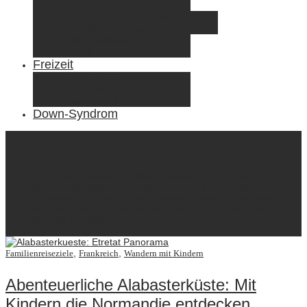
Elternzeit
Frankreich/Spanien 2015
Schweiz/Frankreich 2017
Familienreiseziele
Infos & Tipps
Freizeit
Nähen & DIY
Fotografie
Gemischte Tüte
Down-Syndrom
Wandern mit Kindern
Mama, wann gehen wir wieder wandern? Es ist der Traum
aller wanderbegeisterten Eltern, dass das Kind diesen
magischen Satz sagt. Haben unsere Mädels das Wander-
Gen geerbt, oder haben wir sie einfach nur gut erzogen?
Wer weiß das schon ;-)
,
,
Familienreiseziele
Frankreich
Wandern mit Kindern
Abenteuerliche Alabasterküste: Mit
Kindern die Normandie entdecken