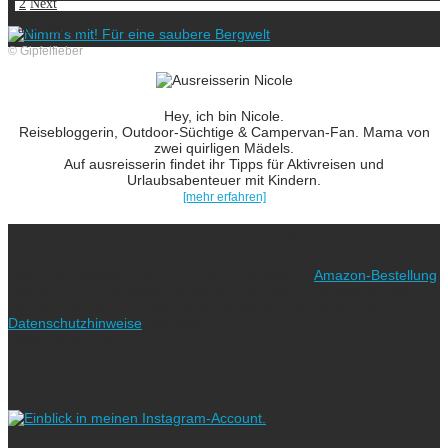
1
2
Next
ausreisserin
© Gipfelfieber
Hey, ich bin Nicole.
Reisebloggerin, Outdoor-Süchtige & Campervan-Fan. Mama von
zwei quirligen Mädels.
Auf ausreisserin findet ihr Tipps für Aktivreisen und
Urlaubsabenteuer mit Kindern.
[mehr erfahren]
Ich freue mich über eure Unterstützung!
Wie? Ganz einfach! Benutzt für eure nächste
Amazon-Bestellung
meinen Link. Euch kostet es keinen Cent mehr, während ich als
Amazon-Partner an qualifizierten Verkäufen verdiene (bitte
Datenschutzhinweise
beachten!).
Vielen lieben Dank!
Folgt uns auf Instagram!