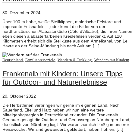
30. Dezember 2024
Über 100 m hohe, weiße Steilklippen, malerische Felstore und
imposante Felsnadeln – jeder kennt die Bilder von der
nordfranzösischen Alabasterküste (Côte d’Albâtre), die ihren Namen
eben diesen alabasterfarbenen Kreidefelsen verdankt. Auf 120
Kilometern erhebt sich die Steilküste aus dem Ärmelkanal, von Le
Havre an der Seine-Mündung bis nach Ault am […]
,
,
,
Deutschland
Familienreiseziele
Wandern & Trekking
Wandern mit Kindern
Frankenalb mit Kindern: Unsere Tipps
für Outdoor- und Naturerlebnisse
20. Oktober 2022
Die Herbstferien verbringen wir gerne im eigenen Land. Nach
Sauerland, Eifel und Harz haben wir nun eine weitere
Mittelgebirgsregion in Deutschland erkundet: Die Frankenalb.
Genauer gesagt die Outdoor- und Genussregion Nürnberger Land,
die östlich von Nürnberg liegt. Wir waren ziemlich fleißig in unserer
Reisewoche: Wir sind gewandert, geklettert, haben Höhlen, […]