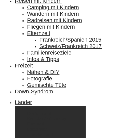
Reisen mit Kindern
Camping mit Kindern
Wandern mit Kindern
Radreisen mit Kindern
Fliegen mit Kindern
Elternzeit
Frankreich/Spanien 2015
Schweiz/Frankreich 2017
Familienreiseziele
Infos & Tipps
Freizeit
Nähen & DIY
Fotografie
Gemischte Tüte
Down-Syndrom
Länder
Dänemark
Deutschland
Ecuador & Galápagos
Finnland
Frankreich
Griechenland