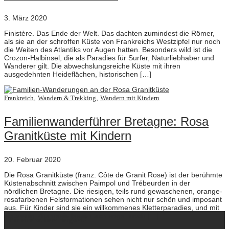
3. März 2020
Finistère. Das Ende der Welt. Das dachten zumindest die Römer,
als sie an der schroffen Küste von Frankreichs Westzipfel nur noch
die Weiten des Atlantiks vor Augen hatten. Besonders wild ist die
Crozon-Halbinsel, die als Paradies für Surfer, Naturliebhaber und
Wanderer gilt. Die abwechslungsreiche Küste mit ihren
ausgedehnten Heideflächen, historischen […]
,
,
Frankreich
Wandern & Trekking
Wandern mit Kindern
Familienwanderführer Bretagne: Rosa
Granitküste mit Kindern
20. Februar 2020
Die Rosa Granitküste (franz. Côte de Granit Rose) ist der berühmte
Küstenabschnitt zwischen Paimpol und Trébeurden in der
nördlichen Bretagne. Die riesigen, teils rund gewaschenen, orange-
rosafarbenen Felsformationen sehen nicht nur schön und imposant
aus. Für Kinder sind sie ein willkommenes Kletterparadies, und mit
ein wenig Phantasie lassen sich sogar noch […]
Für eine saubere Bergwelt!