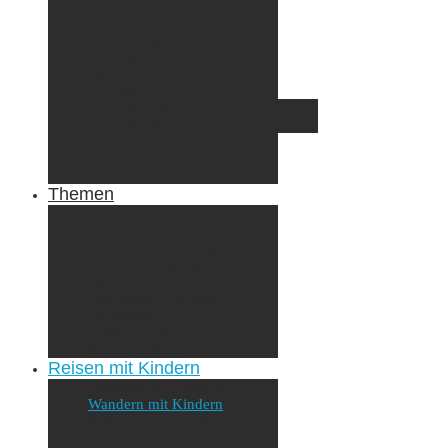
Irland
Island
Luxemburg
Norwegen
Österreich
Portugal
Azoren
Madeira
Schweiz
Spanien
Tunesien
Themen
Camping
Roadtrips
Wandern & Trekking
Stadtbesichtigungen
Winterreisen
Besondere Erlebnisse
Equipment
Reisezahlungsmittel
Reiseanekdoten
Reisen mit Kindern
Camping mit Kindern
Wandern mit Kindern
Radreisen mit Kindern
Fliegen mit Kindern