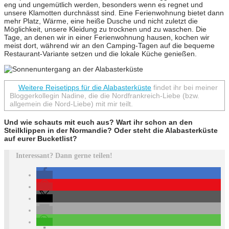
eng und ungemütlich werden, besonders wenn es regnet und
unsere Klamotten durchnässt sind. Eine Ferienwohnung bietet dann
mehr Platz, Wärme, eine heiße Dusche und nicht zuletzt die
Möglichkeit, unsere Kleidung zu trocknen und zu waschen. Die
Tage, an denen wir in einer Ferienwohnung hausen, kochen wir
meist dort, während wir an den Camping-Tagen auf die bequeme
Restaurant-Variante setzen und die lokale Küche genießen.
Weitere Reisetipps für die Alabasterküste
findet ihr bei meiner
Bloggerkollegin Nadine, die die Nordfrankreich-Liebe (bzw.
allgemein die Nord-Liebe) mit mir teilt.
Und wie schauts mit euch aus? Wart ihr schon an den
Steilklippen in der Normandie? Oder steht die Alabasterküste
auf eurer Bucketlist?
Interessant? Dann gerne teilen!