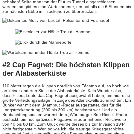
behalten! Sollte man von der Flut im Tunnel eingeschlossen
werden, so gibt es eine Wartekammer, um notfalls die 6 Stunden bis
zur nächsten Ebbe im Trockenen zu überbrücken.
#2 Cap Fagnet: Die höchsten Klippen
der Alabasterküste
110 Meter ragen die Klippen nördlich von Fécamp auf, so hoch wie
an keiner anderen Stelle der Alabasterküste. Kein Wunder also,
dass Hitlers Leute das Cap Fagnet ausgewählt haben, um hier eine
große Verteidungsanlage im Zuge des Atlantikwalls zu errichten. Ein
Bunker war mit dem „Mammut“-Radar ausgestattet, das für die
Langstreckenortung (200 bis 300 km) bestimmt war. Und ein
Beobachtungsposten war mit dem „Würzburger See Riese“-Radar
bestückt, ein hochpräzises Flugabwehrradar mit einer Reichweite
von 40 bis 80 km. Zum Glück wurde dieses bis zur Invasion 1944
nicht fertiggestellt. Wer, so wie ich, die traurige Kriegsgeschichte
spannend findet, der sollte am Cap Fagnet also unbedingt einen