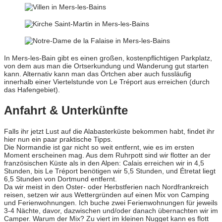
In Mers-les-Bain gibt es einen großen, kostenpflichtigen Parkplatz,
von dem aus man die Ortserkundung und Wanderung gut starten
kann. Alternativ kann man das Örtchen aber auch fussläufig
innerhalb einer Viertelstunde von Le Tréport aus erreichen (durch
das Hafengebiet).
Anfahrt & Unterkünfte
Falls ihr jetzt Lust auf die Alabasterküste bekommen habt, findet ihr
hier nun ein paar praktische Tipps.
Die Normandie ist gar nicht so weit entfernt, wie es im ersten
Moment erscheinen mag. Aus dem Ruhrpott sind wir flotter an der
französischen Küste als in den Alpen: Calais erreichen wir in 4,5
Stunden, bis Le Tréport benötigen wir 5,5 Stunden, und Étretat liegt
6,5 Stunden von Dortmund entfernt.
Da wir meist in den Oster- oder Herbstferien nach Nordfrankreich
reisen, setzen wir aus Wettergründen auf einen Mix von Camping
und Ferienwohnungen. Ich buche zwei Ferienwohnungen für jeweils
3-4 Nächte, davor, dazwischen und/oder danach übernachten wir im
Camper. Warum der Mix? Zu viert im kleinen Nugget kann es flott