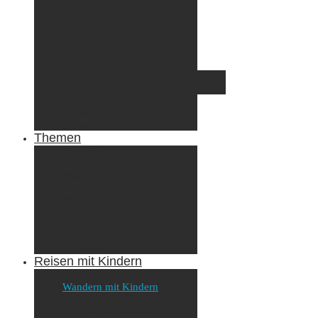
Irland
Island
Luxemburg
Norwegen
Österreich
Portugal
Azoren
Madeira
Schweiz
Spanien
Tunesien
Themen
Camping
Roadtrips
Wandern & Trekking
Stadtbesichtigungen
Winterreisen
Besondere Erlebnisse
Equipment
Reisezahlungsmittel
Reiseanekdoten
Reisen mit Kindern
Camping mit Kindern
Wandern mit Kindern
Radreisen mit Kindern
Fliegen mit Kindern