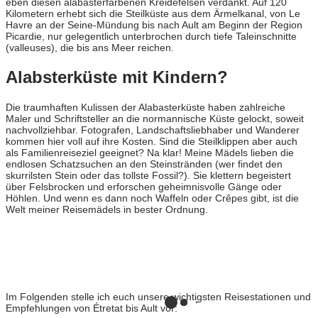
eben diesen alabasterfarbenen Kreidefelsen verdankt. Auf 120
Kilometern erhebt sich die Steilküste aus dem Ärmelkanal, von Le
Havre an der Seine-Mündung bis nach Ault am Beginn der Region
Picardie, nur gelegentlich unterbrochen durch tiefe Taleinschnitte
(valleuses), die bis ans Meer reichen.
Alabsterküste mit Kindern?
Die traumhaften Kulissen der Alabasterküste haben zahlreiche
Maler und Schriftsteller an die normannische Küste gelockt, soweit
nachvollziehbar. Fotografen, Landschaftsliebhaber und Wanderer
kommen hier voll auf ihre Kosten. Sind die Steilklippen aber auch
als Familienreiseziel geeignet? Na klar! Meine Mädels lieben die
endlosen Schatzsuchen an den Steinstränden (wer findet den
skurrilsten Stein oder das tollste Fossil?). Sie klettern begeistert
über Felsbrocken und erforschen geheimnisvolle Gänge oder
Höhlen. Und wenn es dann noch Waffeln oder Crêpes gibt, ist die
Welt meiner Reisemädels in bester Ordnung.
Im Folgenden stelle ich euch unsere wichtigsten Reisestationen und
Empfehlungen von Étretat bis Ault vor: