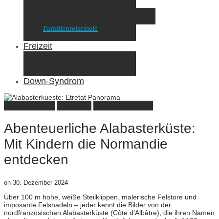
Elternzeit
Frankreich/Spanien 2015
Schweiz/Frankreich 2017
Familienreiseziele
Infos & Tipps
Freizeit
Nähen & DIY
Fotografie
Gemischte Tüte
Down-Syndrom
Familienreiseziele
Frankreich
Wandern mit Kindern
Abenteuerliche Alabasterküste:
Mit Kindern die Normandie
entdecken
on
30. Dezember 2024
Über 100 m hohe, weiße Steilklippen, malerische Felstore und
imposante Felsnadeln – jeder kennt die Bilder von der
nordfranzösischen Alabasterküste (Côte d’Albâtre), die ihren Namen