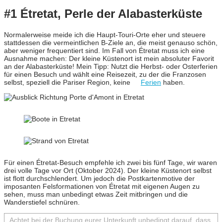
#1 Étretat, Perle der Alabasterküste
Normalerweise meide ich die Haupt-Touri-Orte eher und steuere
stattdessen die vermeintlichen B-Ziele an, die meist genauso schön,
aber weniger frequentiert sind. Im Fall von Étretat muss ich eine
Ausnahme machen: Der kleine Küstenort ist mein absoluter Favorit
an der Alabasterküste! Mein Tipp: Nutzt die Herbst- oder Osterferien
für einen Besuch und wählt eine Reisezeit, zu der die Franzosen
selbst, speziell die Pariser Region, keine
Ferien
haben.
Für einen Étretat-Besuch empfehle ich zwei bis fünf Tage, wir waren
drei volle Tage vor Ort (Oktober 2024). Der kleine Küstenort selbst
ist flott durchschlendert. Um jedoch die Postkartenmotive der
imposanten Felsformationen von Étretat mit eigenen Augen zu
sehen, muss man unbedingt etwas Zeit mitbringen und die
Wanderstiefel schnüren.
Achtet bei der Buchung eurer Unterkunft unbedingt darauf, dass