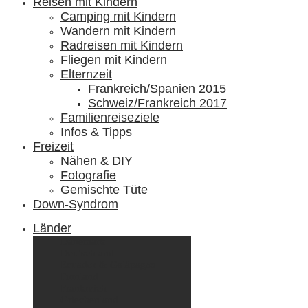
Reisen mit Kindern
Camping mit Kindern
Wandern mit Kindern
Radreisen mit Kindern
Fliegen mit Kindern
Elternzeit
Frankreich/Spanien 2015
Schweiz/Frankreich 2017
Familienreiseziele
Infos & Tipps
Freizeit
Nähen & DIY
Fotografie
Gemischte Tüte
Down-Syndrom
Länder
Dänemark
Deutschland
Ecuador & Galápagos
Finnland
Frankreich
Griechenland