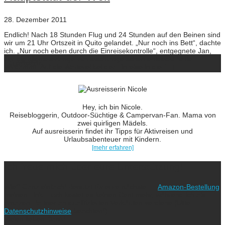
28. Dezember 2011
Endlich! Nach 18 Stunden Flug und 24 Stunden auf den Beinen sind
wir um 21 Uhr Ortszeit in Quito gelandet. „Nur noch ins Bett“, dachte
ich. „Nur noch eben durch die Einreisekontrolle“, entgegnete Jan,
der die kilometerlange Warteschlange schon entdeckt hatte.
ausreisserin
Verdammt. Auf die Warterei bei der Einreise in die […]
Hey, ich bin Nicole.
Reisebloggerin, Outdoor-Süchtige & Campervan-Fan. Mama von
zwei quirligen Mädels.
Auf ausreisserin findet ihr Tipps für Aktivreisen und
Urlaubsabenteuer mit Kindern.
[mehr erfahren]
Ich freue mich über eure Unterstützung!
Wie? Ganz einfach! Benutzt für eure nächste
Amazon-Bestellung
meinen Link. Euch kostet es keinen Cent mehr, während ich als
Amazon-Partner an qualifizierten Verkäufen verdiene (bitte
Datenschutzhinweise
beachten!).
Vielen lieben Dank!