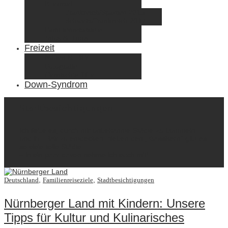
Elternzeit
Frankreich/Spanien 2015
Schweiz/Frankreich 2017
Familienreiseziele
Infos & Tipps
Freizeit
Nähen & DIY
Fotografie
Gemischte Tüte
Down-Syndrom
Stadtbesichtigungen
Ich liebe es, durch mir unbekannte Städte zu bummeln
und ihr Flair zu entdecken. Neben den „Klassikern“ gibt es
so viele tolle Städte
– in ein paar davon nehme ich euch mit!
,
,
Deutschland
Familienreiseziele
Stadtbesichtigungen
Nürnberger Land mit Kindern: Unsere
Tipps für Kultur und Kulinarisches