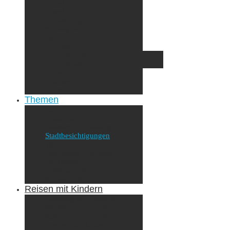
Irland
Island
Luxemburg
Norwegen
Österreich
Portugal
Azoren
Madeira
Schweiz
Spanien
Tunesien
Themen
Camping
Roadtrips
Wandern & Trekking
Stadtbesichtigungen
Winterreisen
Besondere Erlebnisse
Equipment
Reisezahlungsmittel
Reiseanekdoten
Reisen mit Kindern
Camping mit Kindern
Wandern mit Kindern
Radreisen mit Kindern
Fliegen mit Kindern