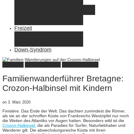
Elternzeit
Frankreich/Spanien 2015
Schweiz/Frankreich 2017
Familienreiseziele
Infos & Tipps
Freizeit
Nähen & DIY
Fotografie
Gemischte Tüte
Down-Syndrom
Frankreich
Wandern & Trekking
Wandern mit Kindern
Familienwanderführer Bretagne:
Crozon-Halbinsel mit Kindern
on
3. März 2020
Finistère. Das Ende der Welt. Das dachten zumindest die Römer,
als sie an der schroffen Küste von Frankreichs Westzipfel nur noch
die Weiten des Atlantiks vor Augen hatten. Besonders wild ist die
Crozon-Halbinsel
, die als Paradies für Surfer, Naturliebhaber und
Wanderer gilt. Die abwechslungsreiche Küste mit ihren