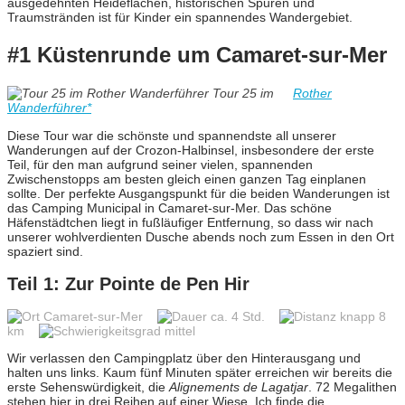
ausgedehnten Heideflächen, historischen Spuren und
Traumstränden ist für Kinder ein spannendes Wandergebiet.
#1 Küstenrunde um Camaret-sur-Mer
Tour 25 im
Rother
Wanderführer*
Diese Tour war die schönste und spannendste all unserer
Wanderungen auf der Crozon-Halbinsel, insbesondere der erste
Teil, für den man aufgrund seiner vielen, spannenden
Zwischenstopps am besten gleich einen ganzen Tag einplanen
sollte. Der perfekte Ausgangspunkt für die beiden Wanderungen ist
das Camping Municipal in Camaret-sur-Mer. Das schöne
Häfenstädtchen liegt in fußläufiger Entfernung, so dass wir nach
unserer wohlverdienten Dusche abends noch zum Essen in den Ort
spaziert sind.
Teil 1: Zur Pointe de Pen Hir
Camaret-sur-Mer
ca. 4 Std.
knapp 8
km
mittel
Wir verlassen den Campingplatz über den Hinterausgang und
halten uns links. Kaum fünf Minuten später erreichen wir bereits die
erste Sehenswürdigkeit, die
Alignements de Lagatjar
. 72 Megalithen
stehen hier in drei Reihen auf einer Wiese. Ich finde die