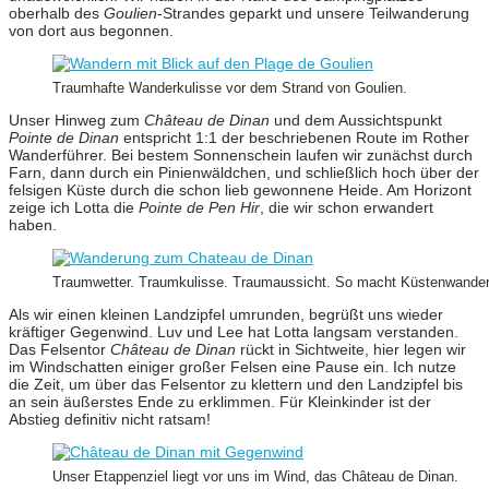
oberhalb des
Goulien
-Strandes geparkt und unsere Teilwanderung
von dort aus begonnen.
Traumhafte Wanderkulisse vor dem Strand von Goulien.
Unser Hinweg zum
Château de Dinan
und dem Aussichtspunkt
Pointe de Dinan
entspricht 1:1 der beschriebenen Route im Rother
Wanderführer. Bei bestem Sonnenschein laufen wir zunächst durch
Farn, dann durch ein Pinienwäldchen, und schließlich hoch über der
felsigen Küste durch die schon lieb gewonnene Heide. Am Horizont
zeige ich Lotta die
Pointe de Pen Hir
, die wir schon erwandert
haben.
Traumwetter. Traumkulisse. Traumaussicht. So macht Küstenwande
Als wir einen kleinen Landzipfel umrunden, begrüßt uns wieder
kräftiger Gegenwind. Luv und Lee hat Lotta langsam verstanden.
Das Felsentor
Château de Dinan
rückt in Sichtweite, hier legen wir
im Windschatten einiger großer Felsen eine Pause ein. Ich nutze
die Zeit, um über das Felsentor zu klettern und den Landzipfel bis
an sein äußerstes Ende zu erklimmen. Für Kleinkinder ist der
Abstieg definitiv nicht ratsam!
Unser Etappenziel liegt vor uns im Wind, das Château de Dinan.