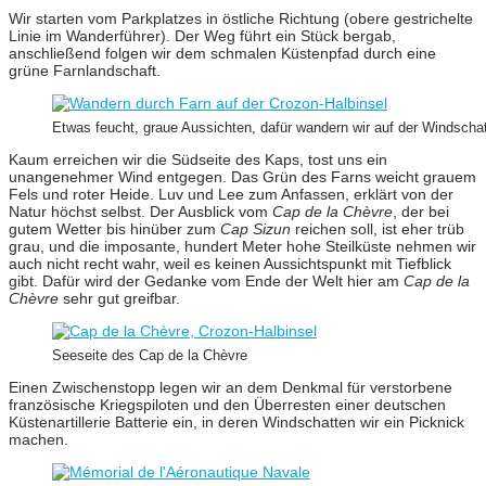
Wir starten vom Parkplatzes in östliche Richtung (obere gestrichelte
Linie im Wanderführer). Der Weg führt ein Stück bergab,
anschließend folgen wir dem schmalen Küstenpfad durch eine
grüne Farnlandschaft.
Etwas feucht, graue Aussichten, dafür wandern wir auf der Windscha
Kaum erreichen wir die Südseite des Kaps, tost uns ein
unangenehmer Wind entgegen. Das Grün des Farns weicht grauem
Fels und roter Heide. Luv und Lee zum Anfassen, erklärt von der
Natur höchst selbst. Der Ausblick vom
Cap de la Chèvre
, der bei
gutem Wetter bis hinüber zum
Cap Sizun
reichen soll, ist eher trüb
grau, und die imposante, hundert Meter hohe Steilküste nehmen wir
auch nicht recht wahr, weil es keinen Aussichtspunkt mit Tiefblick
gibt. Dafür wird der Gedanke vom Ende der Welt hier am
Cap de la
Chèvre
sehr gut greifbar.
Seeseite des Cap de la Chèvre
Einen Zwischenstopp legen wir an dem Denkmal für verstorbene
französische Kriegspiloten und den Überresten einer deutschen
Küstenartillerie Batterie ein, in deren Windschatten wir ein Picknick
machen.