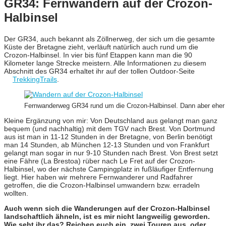
GR34: Fernwandern auf der Crozon-
Halbinsel
Der GR34, auch bekannt als Zöllnerweg, der sich um die gesamte
Küste der Bretagne zieht, verläuft natürlich auch rund um die
Crozon-Halbinsel. In vier bis fünf Etappen kann man die 90
Kilometer lange Strecke meistern. Alle Informationen zu diesem
Abschnitt des GR34 erhaltet ihr auf der tollen Outdoor-Seite
TrekkingTrails
.
Fernwanderweg GR34 rund um die Crozon-Halbinsel. Dann aber eher 
Kleine Ergänzung von mir: Von Deutschland aus gelangt man ganz
bequem (und nachhaltig) mit dem TGV nach Brest. Von Dortmund
aus ist man in 11-12 Stunden in der Bretagne, von Berlin benötigt
man 14 Stunden, ab München 12-13 Stunden und von Frankfurt
gelangt man sogar in nur 9-10 Stunden nach Brest. Von Brest setzt
eine Fähre (La Brestoa) rüber nach Le Fret auf der Crozon-
Halbinsel, wo der nächste Campingplatz in fußläufiger Entfernung
liegt. Hier haben wir mehrere Fernwanderer und Radfahrer
getroffen, die die Crozon-Halbinsel umwandern bzw. erradeln
wollten.
Auch wenn sich die Wanderungen auf der Crozon-Halbinsel
landschaftlich ähneln, ist es mir nicht langweilig geworden.
Wie seht ihr das? Reichen euch ein, zwei Touren aus, oder