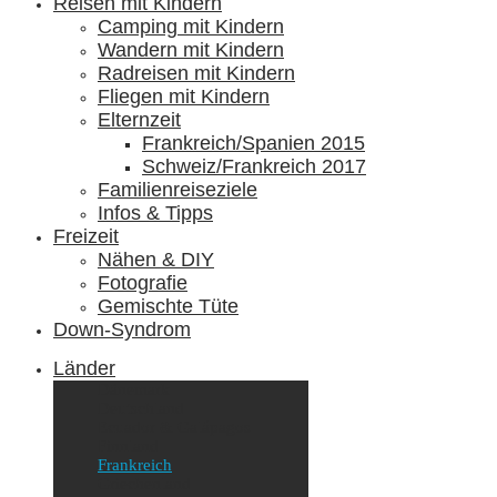
Reisen mit Kindern
Camping mit Kindern
Wandern mit Kindern
Radreisen mit Kindern
Fliegen mit Kindern
Elternzeit
Frankreich/Spanien 2015
Schweiz/Frankreich 2017
Familienreiseziele
Infos & Tipps
Freizeit
Nähen & DIY
Fotografie
Gemischte Tüte
Down-Syndrom
Länder
Dänemark
Deutschland
Ecuador & Galápagos
Finnland
Frankreich
Griechenland