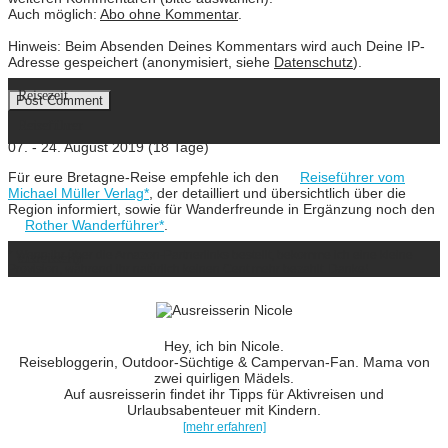
Auch möglich:
Abo ohne Kommentar
.
Hinweis: Beim Absenden Deines Kommentars wird auch Deine IP-
Adresse gespeichert (anonymisiert, siehe
Datenschutz
).
Reisezeit
Reiseführer
07. - 24. August 2019 (18 Tage)
Für eure Bretagne-Reise empfehle ich den
Reiseführer vom
Michael Müller Verlag*
, der detailliert und übersichtlich über die
Region informiert, sowie für Wanderfreunde in Ergänzung noch den
Rother Wanderführer*
.
* Wenn ihr über die Amazon-Partnerlinks bestellt, bekomme ich eine kleine
ausreisserin
Provision, während ihr natürlich keinen Cent mehr bezahlt. Danke!
Hey, ich bin Nicole.
Reisebloggerin, Outdoor-Süchtige & Campervan-Fan. Mama von
zwei quirligen Mädels.
Auf ausreisserin findet ihr Tipps für Aktivreisen und
Urlaubsabenteuer mit Kindern.
[mehr erfahren]