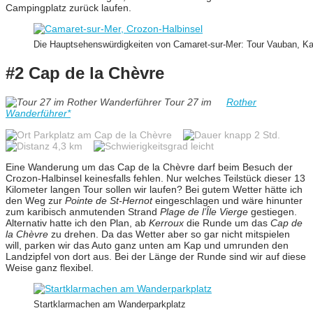
Campingplatz zurück laufen.
Die Hauptsehenswürdigkeiten von Camaret-sur-Mer: Tour Vauban, Kape
#2 Cap de la Chèvre
Tour 27 im
Rother
Wanderführer*
Parkplatz am Cap de la Chèvre
knapp 2 Std.
4,3 km
leicht
Eine Wanderung um das Cap de la Chèvre darf beim Besuch der
Crozon-Halbinsel keinesfalls fehlen. Nur welches Teilstück dieser 13
Kilometer langen Tour sollen wir laufen? Bei gutem Wetter hätte ich
den Weg zur
Pointe de St-Hernot
eingeschlagen und wäre hinunter
zum karibisch anmutenden Strand
Plage de l’Île Vierge
gestiegen.
Alternativ hatte ich den Plan, ab
Kerroux
die Runde um das
Cap de
la Chèvre
zu drehen. Da das Wetter aber so gar nicht mitspielen
will, parken wir das Auto ganz unten am Kap und umrunden den
Landzipfel von dort aus. Bei der Länge der Runde sind wir auf diese
Weise ganz flexibel.
Startklarmachen am Wanderparkplatz