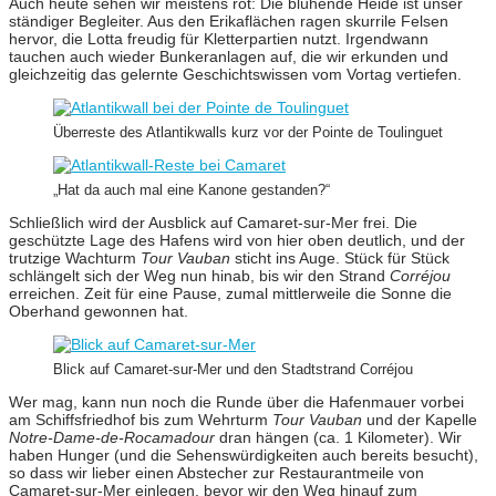
Auch heute sehen wir meistens rot: Die blühende Heide ist unser
ständiger Begleiter. Aus den Erikaflächen ragen skurrile Felsen
hervor, die Lotta freudig für Kletterpartien nutzt. Irgendwann
tauchen auch wieder Bunkeranlagen auf, die wir erkunden und
gleichzeitig das gelernte Geschichtswissen vom Vortag vertiefen.
Überreste des Atlantikwalls kurz vor der Pointe de Toulinguet
„Hat da auch mal eine Kanone gestanden?“
Schließlich wird der Ausblick auf Camaret-sur-Mer frei. Die
geschützte Lage des Hafens wird von hier oben deutlich, und der
trutzige Wachturm
Tour Vauban
sticht ins Auge. Stück für Stück
schlängelt sich der Weg nun hinab, bis wir den Strand
Corréjou
erreichen. Zeit für eine Pause, zumal mittlerweile die Sonne die
Oberhand gewonnen hat.
Blick auf Camaret-sur-Mer und den Stadtstrand Corréjou
Wer mag, kann nun noch die Runde über die Hafenmauer vorbei
am Schiffsfriedhof bis zum Wehrturm
Tour Vauban
und der Kapelle
Notre-Dame-de-Rocamadour
dran hängen (ca. 1 Kilometer). Wir
haben Hunger (und die Sehenswürdigkeiten auch bereits besucht),
so dass wir lieber einen Abstecher zur Restaurantmeile von
Camaret-sur-Mer einlegen, bevor wir den Weg hinauf zum