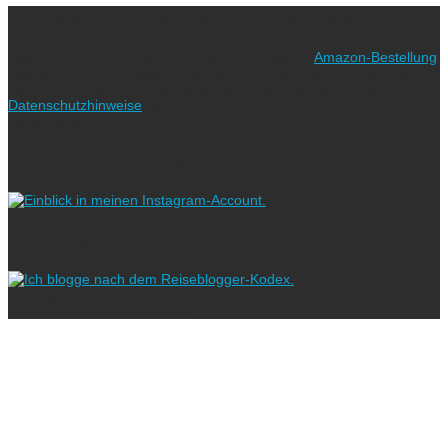
Ich freue mich über eure Unterstützung!
Wie? Ganz einfach! Benutzt für eure nächste
Amazon-Bestellung
meinen Link. Euch kostet es keinen Cent mehr, während ich als
Amazon-Partner an qualifizierten Verkäufen verdiene (bitte
Datenschutzhinweise
beachten!).
Vielen lieben Dank!
Folgt uns auf Instagram!
Ich blogge nach dem
Copyright © 2023 ausreisserin - der Reiseblog für Aktivreisen und
Abenteuerurlaub mit Kindern.