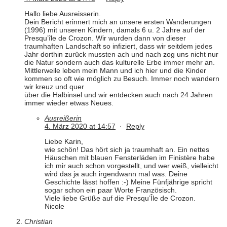
Hallo liebe Ausreisserin.
Dein Bericht erinnert mich an unsere ersten Wanderungen
(1996) mit unseren Kindern, damals 6 u. 2 Jahre auf der
Presqu’île de Crozon. Wir wurden dann von dieser
traumhaften Landschaft so infiziert, dass wir seitdem jedes
Jahr dorthin zurück mussten ach und nach zog uns nicht nur
die Natur sondern auch das kulturelle Erbe immer mehr an.
Mittlerweile leben mein Mann und ich hier und die Kinder
kommen so oft wie möglich zu Besuch. Immer noch wandern
wir kreuz und quer
über die Halbinsel und wir entdecken auch nach 24 Jahren
immer wieder etwas Neues.
Ausreißerin
4. März 2020 at 14:57
·
Reply
Liebe Karin,
wie schön! Das hört sich ja traumhaft an. Ein nettes
Häuschen mit blauen Fensterläden im Finistère habe
ich mir auch schon vorgestellt, und wer weiß, vielleicht
wird das ja auch irgendwann mal was. Deine
Geschichte lässt hoffen :-) Meine Fünfjährige spricht
sogar schon ein paar Worte Französisch.
Viele liebe Grüße auf die Presqu’Île de Crozon.
Nicole
Christian