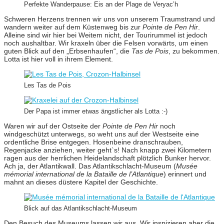
Perfekte Wanderpause: Eis an der Plage de Veryac’h
Schweren Herzens trennen wir uns von unserem Traumstrand und
wandern weiter auf dem Küstenweg bis zur
Pointe de Pen Hir
.
Alleine sind wir hier bei Weitem nicht, der Tourirummel ist jedoch
noch aushaltbar. Wir kraxeln über die Felsen vorwärts, um einen
guten Blick auf den „Erbsenhaufen“, die
Tas de Pois
, zu bekommen.
Lotta ist hier voll in ihrem Element.
Les Tas de Pois
Der Papa ist immer etwas ängstlicher als Lotta :-)
Waren wir auf der Ostseite der
Pointe de Pen Hir
noch
windgeschützt unterwegs, so weht uns auf der Westseite eine
ordentliche Brise entgegen. Hosenbeine dranschrauben,
Regenjacke anziehen, weiter geht`s! Nach knapp zwei Kilometern
ragen aus der herrlichen Heidelandschaft plötzlich Bunker hervor.
Ach ja, der Atlantikwall. Das Atlantikschlacht-Museum (
Musée
mémorial international de la Bataille de l’Atlantique
) erinnert und
mahnt an dieses düstere Kapitel der Geschichte.
Blick auf das Atlantikschlacht-Museum
Den Besuch des Museums lassen wir aus. Wir inspizieren aber die