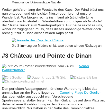
Mémorial de l’Aéronautique Navale
Weiter geht`s entlang der Westseite des Kaps. Der Wind bläst uns
nun entgegen und ein leichter Nieselregen bremst unsere
Wanderlust. Wir biegen rechts ins Inland ab (strichelte Linie
oberhalb von Rostudel im Wanderführer) und folgen ab
Rostudel
der Straße zurück zum Wanderparkplatz. Für heute reicht es uns,
wobei ich zugegeben muss, dass dieses unbändige Wetter doch
recht gut zur Kulisse dieses wilden Kaps passt.
Die Stimmung der Mädels sinkt, also treten wir den Rückzug an.
#3 Château und Pointe de Dinan
Tour 26 im
Rother
Wanderführer*
Goulien
knapp 2,75 Std.
5,5 km
mittel
Den perfekten Ausgangspunkt für diese Wanderung bildet das
unmittelbar an der Route liegende
Camping Plage De Goulien
,
das aber leider ausgebucht war. Verschiedene
Sportreiseveranstalter bieten Familien-Sufcamps auf dem Platz an,
daher ist eine Vorabbuchung in den Sommermonaten
unausweichlich. Wir haben in der Nähe des Campingplatzes