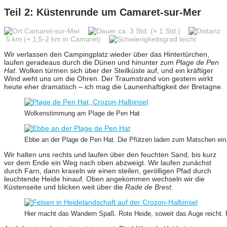
Teil 2: Küstenrunde um Camaret-sur-Mer
Camaret-sur-Mer
ca. 3 Std. (+ 1 Std.)
5 km (+ 1,5-2 km in Camaret)
leicht
Wir verlassen den Campingplatz wieder über das Hintertürchen,
laufen geradeaus durch die Dünen und hinunter zum
Plage de Pen
Hat
. Wolken türmen sich über der Steilküste auf, und ein kräftiger
Wind weht uns um die Ohren. Der Traumstrand von gestern wirkt
heute eher dramatisch – ich mag die Launenhaftigkeit der Bretagne.
Wolkenstimmung am Plage de Pen Hat
Ebbe an der Plage de Pen Hat. Die Pfützen laden zum Matschen ein,
Wir halten uns rechts und laufen über den feuchten Sand, bis kurz
vor dem Ende ein Weg nach oben abzweigt. Wir laufen zunächst
durch Farn, dann kraxeln wir einen steilen, gerölligen Pfad durch
leuchtende Heide hinauf. Oben angekommen wechseln wir die
Küstenseite und blicken weit über die
Rade de Brest
.
Hier macht das Wandern Spaß. Rote Heide, soweit das Auge reicht. F