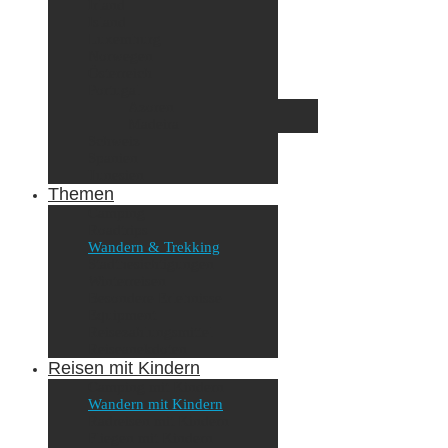
Irland
Island
Luxemburg
Norwegen
Österreich
Portugal
Azoren
Madeira
Schweiz
Spanien
Tunesien
Themen
Camping
Roadtrips
Wandern & Trekking
Stadtbesichtigungen
Winterreisen
Besondere Erlebnisse
Equipment
Reisezahlungsmittel
Reiseanekdoten
Reisen mit Kindern
Camping mit Kindern
Wandern mit Kindern
Radreisen mit Kindern
Fliegen mit Kindern