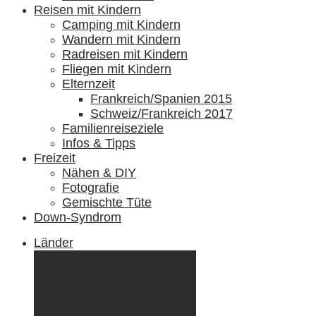
Reisen mit Kindern
Camping mit Kindern
Wandern mit Kindern
Radreisen mit Kindern
Fliegen mit Kindern
Elternzeit
Frankreich/Spanien 2015
Schweiz/Frankreich 2017
Familienreiseziele
Infos & Tipps
Freizeit
Nähen & DIY
Fotografie
Gemischte Tüte
Down-Syndrom
Länder
Dänemark
Deutschland
Ecuador & Galápagos
Finnland
Frankreich