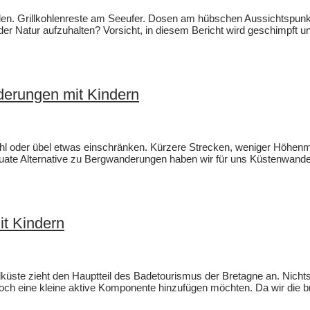
den. Grillkohlenreste am Seeufer. Dosen am hübschen Aussichtspun
der Natur aufzuhalten? Vorsicht, in diesem Bericht wird geschimpft un
derungen mit Kindern
l oder übel etwas einschränken. Kürzere Strecken, weniger Höhenme
äquate Alternative zu Bergwanderungen haben wir für uns Küstenwande
it Kindern
ste zieht den Hauptteil des Badetourismus der Bretagne an. Nichtsde
noch eine kleine aktive Komponente hinzufügen möchten. Da wir die b