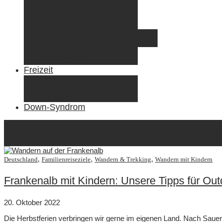
Radreisen mit Kindern
Fliegen mit Kindern
Elternzeit
Frankreich/Spanien 2015
Schweiz/Frankreich 2017
Familienreiseziele
Infos & Tipps
Freizeit
Nähen & DIY
Fotografie
Gemischte Tüte
Down-Syndrom
Schlagwort:
Natur
,
,
,
Deutschland
Familienreiseziele
Wandern & Trekking
Wandern mit Kindern
Frankenalb mit Kindern: Unsere Tipps für Out
20. Oktober 2022
Die Herbstferien verbringen wir gerne im eigenen Land. Nach Sauerl