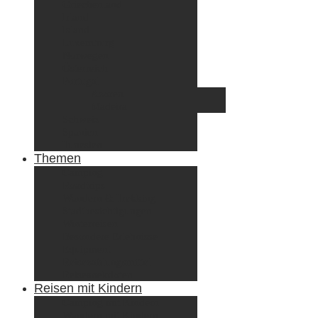
Griechenland
Irland
Island
Luxemburg
Norwegen
Österreich
Portugal
Azoren
Madeira
Schweiz
Spanien
Tunesien
Themen
Camping
Roadtrips
Wandern & Trekking
Stadtbesichtigungen
Winterreisen
Besondere Erlebnisse
Equipment
Reisezahlungsmittel
Reiseanekdoten
Reisen mit Kindern
Camping mit Kindern
Wandern mit Kindern