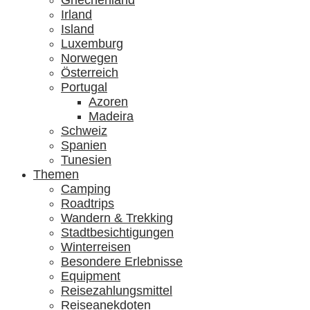
Griechenland
Irland
Island
Luxemburg
Norwegen
Österreich
Portugal
Azoren
Madeira
Schweiz
Spanien
Tunesien
Themen
Camping
Roadtrips
Wandern & Trekking
Stadtbesichtigungen
Winterreisen
Besondere Erlebnisse
Equipment
Reisezahlungsmittel
Reiseanekdoten