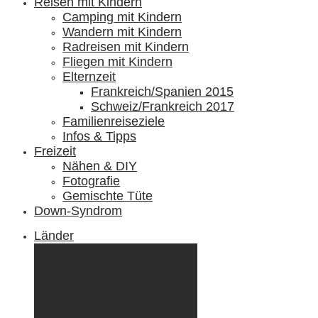
Reisen mit Kindern
Camping mit Kindern
Wandern mit Kindern
Radreisen mit Kindern
Fliegen mit Kindern
Elternzeit
Frankreich/Spanien 2015
Schweiz/Frankreich 2017
Familienreiseziele
Infos & Tipps
Freizeit
Nähen & DIY
Fotografie
Gemischte Tüte
Down-Syndrom
Länder
Dänemark
Deutschland
Ecuador & Galápagos
Finnland
Frankreich
Griechenland