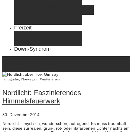
Elternzeit
Frankreich/Spanien 2015
Schweiz/Frankreich 2017
Familienreiseziele
Infos & Tipps
Freizeit
Nähen & DIY
Fotografie
Gemischte Tüte
Down-Syndrom
Schlagwort:
Natur
,
,
Fotografie
Norwegen
Winterreisen
Nordlicht: Faszinierendes
Himmelsfeuerwerk
30. Dezember 2014
Nordlicht – mystisch, wunderschön, aufregend. Es muss traumhaft
sein, diese surrealen, grün-, rot- oder lilafarbenen Lichter nachts am