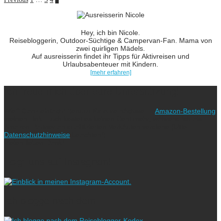
Hey, ich bin Nicole.
Reisebloggerin, Outdoor-Süchtige & Campervan-Fan. Mama von
zwei quirligen Mädels.
Auf ausreisserin findet ihr Tipps für Aktivreisen und
Urlaubsabenteuer mit Kindern.
[mehr erfahren]
Ich freue mich über eure Unterstützung!
Wie? Ganz einfach! Benutzt für eure nächste
Amazon-Bestellung
meinen Link. Euch kostet es keinen Cent mehr, während ich als
Amazon-Partner an qualifizierten Verkäufen verdiene (bitte
Datenschutzhinweise
beachten!).
Vielen lieben Dank!
Folgt uns auf Instagram!
Ich blogge nach dem