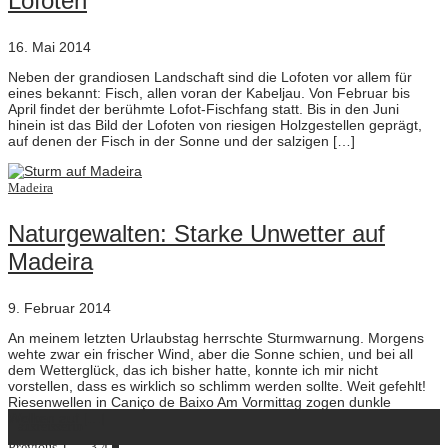
Lofoten
16. Mai 2014
Neben der grandiosen Landschaft sind die Lofoten vor allem für
eines bekannt: Fisch, allen voran der Kabeljau. Von Februar bis
April findet der berühmte Lofot-Fischfang statt. Bis in den Juni
hinein ist das Bild der Lofoten von riesigen Holzgestellen geprägt,
auf denen der Fisch in der Sonne und der salzigen […]
Madeira
Naturgewalten: Starke Unwetter auf
Madeira
9. Februar 2014
An meinem letzten Urlaubstag herrschte Sturmwarnung. Morgens
wehte zwar ein frischer Wind, aber die Sonne schien, und bei all
dem Wetterglück, das ich bisher hatte, konnte ich mir nicht
vorstellen, dass es wirklich so schlimm werden sollte. Weit gefehlt!
Riesenwellen in Caniço de Baixo Am Vormittag zogen dunkle
Wolken auf […]
ausreisserin
Previous
1
…
3
4
5