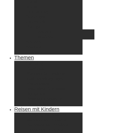
Irland
Island
Luxemburg
Norwegen
Österreich
Portugal
Azoren
Madeira
Schweiz
Spanien
Tunesien
Themen
Camping
Roadtrips
Wandern & Trekking
Stadtbesichtigungen
Winterreisen
Besondere Erlebnisse
Equipment
Reisezahlungsmittel
Reiseanekdoten
Reisen mit Kindern
Camping mit Kindern
Wandern mit Kindern
Radreisen mit Kindern
Fliegen mit Kindern