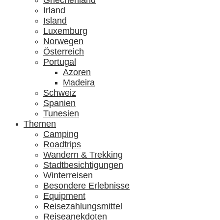
Griechenland
Irland
Island
Luxemburg
Norwegen
Österreich
Portugal
Azoren
Madeira
Schweiz
Spanien
Tunesien
Themen
Camping
Roadtrips
Wandern & Trekking
Stadtbesichtigungen
Winterreisen
Besondere Erlebnisse
Equipment
Reisezahlungsmittel
Reiseanekdoten