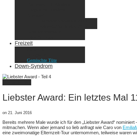
Radreisen mit Kindern
Fliegen mit Kindern
Elternzeit
Frankreich/Spanien 2015
Schweiz/Frankreich 2017
Familienreiseziele
Infos & Tipps
Freizeit
Nähen & DIY
Fotografie
Gemischte Tüte
Down-Syndrom
Gemischte Tüte
Liebster Award: Ein letztes Mal 1
on
21. Juni 2016
Bereits mehrere Male wurde ich für den „Liebster Award“ nominiert –
mitmachen. Wenn aber jemand so lieb anfragt wie Caro von
Emilia
eine zweimonatige Elternzeit-Tour unternommen, teilweise waren wi