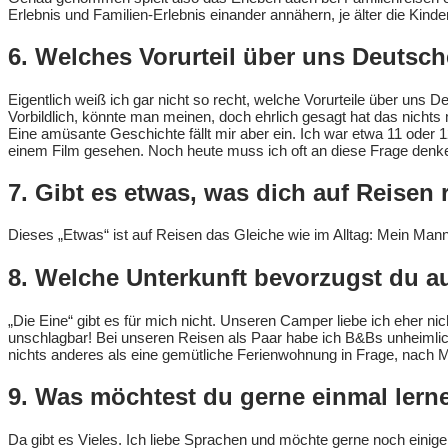
Erlebnis und Familien-Erlebnis einander annähern, je älter die Kind
6. Welches Vorurteil über uns Deutsc
Eigentlich weiß ich gar nicht so recht, welche Vorurteile über uns 
Vorbildlich, könnte man meinen, doch ehrlich gesagt hat das nichts m
Eine amüsante Geschichte fällt mir aber ein. Ich war etwa 11 oder 1
einem Film gesehen. Noch heute muss ich oft an diese Frage denke
7. Gibt es etwas, was dich auf Reisen
Dieses „Etwas“ ist auf Reisen das Gleiche wie im Alltag: Mein Man
8. Welche Unterkunft bevorzugst du 
„Die Eine“ gibt es für mich nicht. Unseren Camper liebe ich eher nich
unschlagbar! Bei unseren Reisen als Paar habe ich B&Bs unheimlich
nichts anderes als eine gemütliche Ferienwohnung in Frage, nach 
9. Was möchtest du gerne einmal lern
Da gibt es Vieles. Ich liebe Sprachen und möchte gerne noch einige