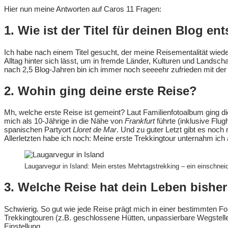
Hier nun meine Antworten auf Caros 11 Fragen:
1. Wie ist der Titel für deinen Blog en
Ich habe nach einem Titel gesucht, der meine Reisementalität wiede
Alltag hinter sich lässt, um in fremde Länder, Kulturen und Landscha
nach 2,5 Blog-Jahren bin ich immer noch seeeehr zufrieden mit d
2. Wohin ging deine erste Reise?
Mh, welche erste Reise ist gemeint? Laut Familienfotoalbum ging d
mich als 10-Jährige in die Nähe von
Frankfurt
führte (inklusive Flu
spanischen Partyort
Lloret de Mar
. Und zu guter Letzt gibt es noch
Allerletzten habe ich noch: Meine erste Trekkingtour unternahm ich 
Laugarvegur in Island: Mein erstes Mehrtagstrekking – ein einschnei
3. Welche Reise hat dein Leben bishe
Schwierig. So gut wie jede Reise prägt mich in einer bestimmten For
Trekkingtouren (z.B. geschlossene Hütten, unpassierbare Wegstelle
Einstellung