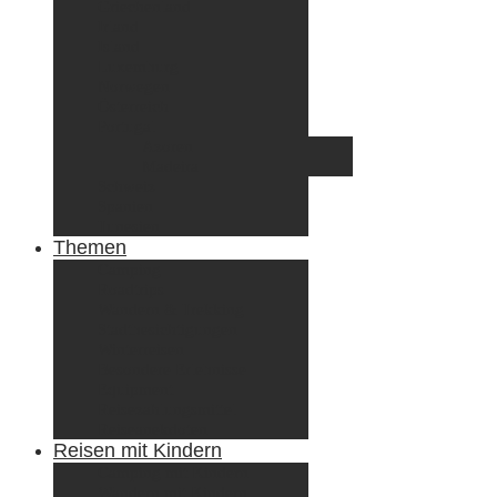
Griechenland
Irland
Island
Luxemburg
Norwegen
Österreich
Portugal
Azoren
Madeira
Schweiz
Spanien
Tunesien
Themen
Camping
Roadtrips
Wandern & Trekking
Stadtbesichtigungen
Winterreisen
Besondere Erlebnisse
Equipment
Reisezahlungsmittel
Reiseanekdoten
Reisen mit Kindern
Camping mit Kindern
Wandern mit Kindern