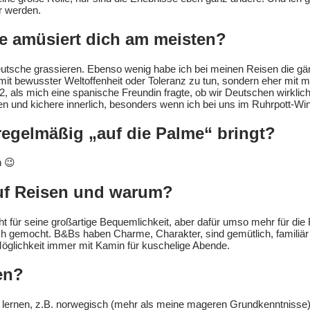
er werden.
he amüsiert dich am meisten?
Deutsche grassieren. Ebenso wenig habe ich bei meinen Reisen die gän
it bewusster Weltoffenheit oder Toleranz zu tun, sondern eher mit mei
2, als mich eine spanische Freundin fragte, ob wir Deutschen wirklic
n und kichere innerlich, besonders wenn ich bei uns im Ruhrpott-W
 regelmäßig „auf die Palme“ bringt?
n 😉
auf Reisen und warum?
t für seine großartige Bequemlichkeit, aber dafür umso mehr für die Fle
 gemocht. B&Bs haben Charme, Charakter, sind gemütlich, familiär u
Möglichkeit immer mit Kamin für kuschelige Abende.
en?
 lernen, z.B. norwegisch (mehr als meine mageren Grundkenntnisse), 