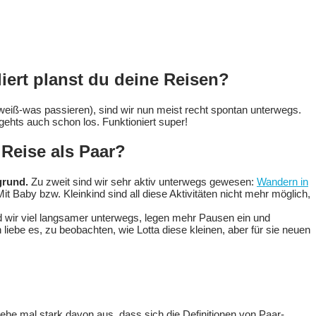
liert planst du deine Reisen?
weiß-was passieren), sind wir nun meist recht spontan unterwegs.
ehts auch schon los. Funktioniert super!
 Reise als Paar?
grund.
Zu zweit sind wir sehr aktiv unterwegs gewesen:
Wandern in
it Baby bzw. Kleinkind sind all diese Aktivitäten nicht mehr möglich,
d wir viel langsamer unterwegs, legen mehr Pausen ein und
ebe es, zu beobachten, wie Lotta diese kleinen, aber für sie neuen
ehe mal stark davon aus, dass sich die Definitionen von Paar-