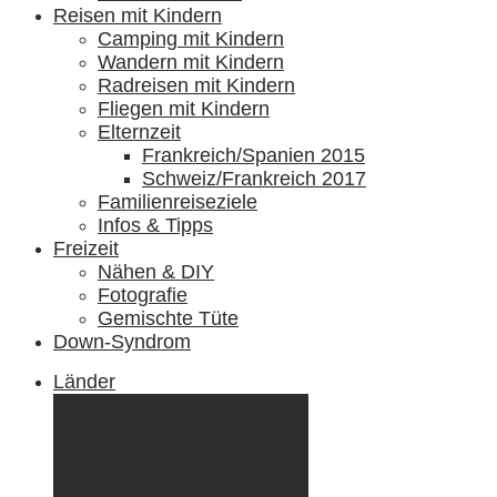
Reisen mit Kindern
Camping mit Kindern
Wandern mit Kindern
Radreisen mit Kindern
Fliegen mit Kindern
Elternzeit
Frankreich/Spanien 2015
Schweiz/Frankreich 2017
Familienreiseziele
Infos & Tipps
Freizeit
Nähen & DIY
Fotografie
Gemischte Tüte
Down-Syndrom
Länder
Dänemark
Deutschland
Ecuador & Galápagos
Finnland
Frankreich