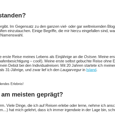
tstanden?
rgibt. Im Gegensatz zu den ganzen viel- oder gar weltreisenden Blog
ften einzutauchen. Einige Begriffe, die mir hierzu eingefallen sind, w
er Namenswahl.
ie erste Reise meines Lebens als Einjährige an die
Ostsee
. Meine ers
ghafenbesichtigung – cool!). Meine erste selbst gebuchte Reise ohne 
 mein Debüt bei den Individualreisen: Mit 20 Jahren startete ich meine
als 31-Jährige, und zwar lief ich den
Laugarvegur
in
Island
.
dendes Erlebnis!
r am meisten geprägt?
m. Viele Dinge, die ich auf Reisen erlebe oder lerne, nehme ich ansch
n…) hat mich gelehrt, dass ich immer irgendwie in der Lage bin, sch