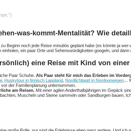
hon.“)
Sehen-was-kommt-Mentalität? Wie detail
h zu Beginn noch jede Reise minutiös geplant habe (es könnte ja wer-
einholen, ein paar Orte und Sehenswürdigkeiten googeln, und dann g
ersönlich) eine Reise mit Kind von einer
dliche Paar Schuhe.
Als Paar steht für mich das Erleben im Vorder
r
,
Huskytour in finnisch Lappland
,
Nordlichtjagd in Nordnorwegen
… M
n vor der Familienplanung unternommen.
rliche am Reisen.
Mit einer agilen Anderthalbjährigen im Gepäck sin
eobachten, Muscheln und Steine sammeln oder Sandburgen bauen. Ich li
ne große Rolle, nur sind die Erlebnisse eben ganz andere. Und ich g