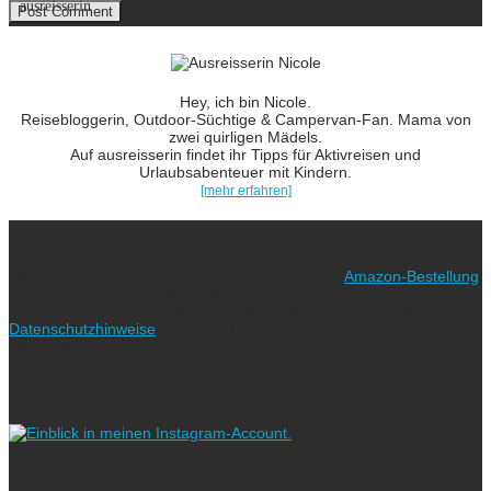
ausreisserin
Hey, ich bin Nicole.
Reisebloggerin, Outdoor-Süchtige & Campervan-Fan. Mama von
zwei quirligen Mädels.
Auf ausreisserin findet ihr Tipps für Aktivreisen und
Urlaubsabenteuer mit Kindern.
[mehr erfahren]
Ich freue mich über eure Unterstützung!
Wie? Ganz einfach! Benutzt für eure nächste
Amazon-Bestellung
meinen Link. Euch kostet es keinen Cent mehr, während ich als
Amazon-Partner an qualifizierten Verkäufen verdiene (bitte
Datenschutzhinweise
beachten!).
Vielen lieben Dank!
Folgt uns auf Instagram!
Ich blogge nach dem