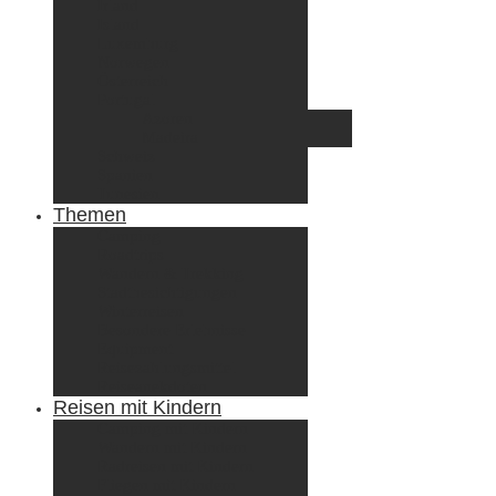
Irland
Island
Luxemburg
Norwegen
Österreich
Portugal
Azoren
Madeira
Schweiz
Spanien
Tunesien
Themen
Camping
Roadtrips
Wandern & Trekking
Stadtbesichtigungen
Winterreisen
Besondere Erlebnisse
Equipment
Reisezahlungsmittel
Reiseanekdoten
Reisen mit Kindern
Camping mit Kindern
Wandern mit Kindern
Radreisen mit Kindern
Fliegen mit Kindern