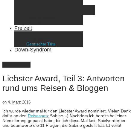
Elternzeit
Frankreich/Spanien 2015
Schweiz/Frankreich 2017
Familienreiseziele
Infos & Tipps
Freizeit
Nähen & DIY
Fotografie
Gemischte Tüte
Down-Syndrom
Gemischte Tüte
Liebster Award, Teil 3: Antworten
rund ums Reisen & Bloggen
on
4. März 2015
Ich wurde wieder mal für den Liebster Award nominiert. Vielen Dank
dafür an den
Reisespatz
Sabine :-) Nachdem ich bereits bei einer
Nominierung gepasst habe, bin ich diese Mal kein Spielverderber
und beantworte die 11 Fragen, die Sabine gestellt hat. Et voilà!