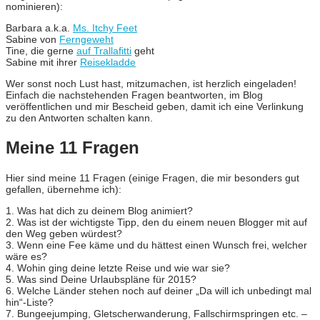
nominieren):
Barbara a.k.a.
Ms. Itchy Feet
Sabine von
Ferngeweht
Tine, die gerne
auf Trallafitti
geht
Sabine mit ihrer
Reisekladde
Wer sonst noch Lust hast, mitzumachen, ist herzlich eingeladen!
Einfach die nachstehenden Fragen beantworten, im Blog
veröffentlichen und mir Bescheid geben, damit ich eine Verlinkung
zu den Antworten schalten kann.
Meine 11 Fragen
Hier sind meine 11 Fragen (einige Fragen, die mir besonders gut
gefallen, übernehme ich):
1. Was hat dich zu deinem Blog animiert?
2. Was ist der wichtigste Tipp, den du einem neuen Blogger mit auf
den Weg geben würdest?
3. Wenn eine Fee käme und du hättest einen Wunsch frei, welcher
wäre es?
4. Wohin ging deine letzte Reise und wie war sie?
5. Was sind Deine Urlaubspläne für 2015?
6. Welche Länder stehen noch auf deiner „Da will ich unbedingt mal
hin“-Liste?
7. Bungeejumping, Gletscherwanderung, Fallschirmspringen etc. –