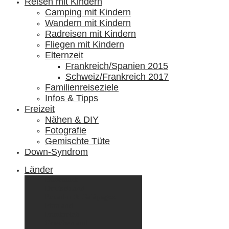
Reisen mit Kindern
Camping mit Kindern
Wandern mit Kindern
Radreisen mit Kindern
Fliegen mit Kindern
Elternzeit
Frankreich/Spanien 2015
Schweiz/Frankreich 2017
Familienreiseziele
Infos & Tipps
Freizeit
Nähen & DIY
Fotografie
Gemischte Tüte
Down-Syndrom
Länder
Dänemark
Deutschland
Ecuador & Galápagos
Finnland
Frankreich
Griechenland