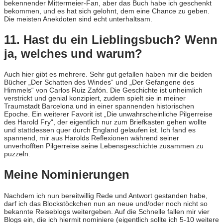
bekennender Mittermeier-Fan, aber das Buch habe ich geschenkt
bekommen, und es hat sich gelohnt, dem eine Chance zu geben.
Die meisten Anekdoten sind echt unterhaltsam.
11. Hast du ein Lieblingsbuch? Wenn
ja, welches und warum?
Auch hier gibt es mehrere. Sehr gut gefallen haben mir die beiden
Bücher „Der Schatten des Windes“ und „Der Gefangene des
Himmels“ von Carlos Ruiz Zafón. Die Geschichte ist unheimlich
verstrickt und genial konzipiert, zudem spielt sie in meiner
Traumstadt Barcelona und in einer spannenden historischen
Epoche. Ein weiterer Favorit ist „Die unwahrscheinliche Pilgerreise
des Harold Fry“, der eigentlich nur zum Briefkasten gehen wollte
und stattdessen quer durch England gelaufen ist. Ich fand es
spannend, mir aus Harolds Reflexionen während seiner
unverhofften Pilgerreise seine Lebensgeschichte zusammen zu
puzzeln.
Meine Nominierungen
Nachdem ich nun bereitwillig Rede und Antwort gestanden habe,
darf ich das Blockstöckchen nun an neue und/oder noch nicht so
bekannte Reiseblogs weitergeben. Auf die Schnelle fallen mir vier
Blogs ein, die ich hiermit nominiere (eigentlich sollte ich 5-10 weitere