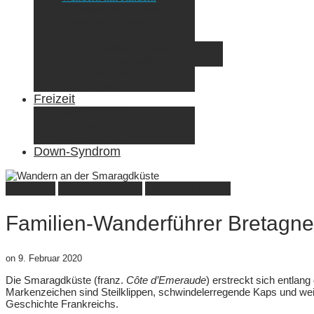
Radreisen mit Kindern
Fliegen mit Kindern
Elternzeit
Frankreich/Spanien 2015
Schweiz/Frankreich 2017
Familienreiseziele
Infos & Tipps
Freizeit
Nähen & DIY
Fotografie
Gemischte Tüte
Down-Syndrom
Frankreich
Wandern & Trekking
Wandern mit Kindern
Familien-Wanderführer Bretagne
on
9. Februar 2020
Die Smaragdküste (franz.
Côte d’Emeraude
) erstreckt sich entlan
Markenzeichen sind Steilklippen, schwindelerregende Kaps und wei
Geschichte Frankreichs.