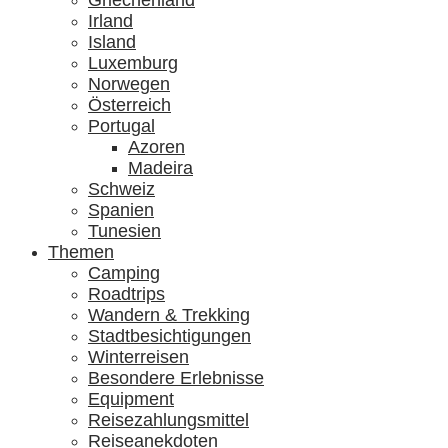
Griechenland
Irland
Island
Luxemburg
Norwegen
Österreich
Portugal
Azoren
Madeira
Schweiz
Spanien
Tunesien
Themen
Camping
Roadtrips
Wandern & Trekking
Stadtbesichtigungen
Winterreisen
Besondere Erlebnisse
Equipment
Reisezahlungsmittel
Reiseanekdoten