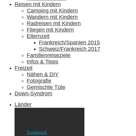
Reisen mit Kindern
Camping mit Kindern
Wandern mit Kindern
Radreisen mit Kindern
Fliegen mit Kindern
Elternzeit
Frankreich/Spanien 2015
Schweiz/Frankreich 2017
Familienreiseziele
Infos & Tipps
Freizeit
Nähen & DIY
Fotografie
Gemischte Tüte
Down-Syndrom
Länder
Dänemark
Deutschland
Ecuador & Galápagos
Finnland
Frankreich