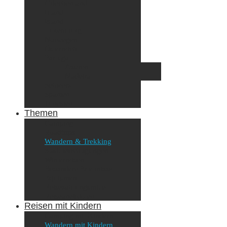
Griechenland
Irland
Island
Luxemburg
Norwegen
Österreich
Portugal
Azoren
Madeira
Schweiz
Spanien
Tunesien
Themen
Camping
Roadtrips
Wandern & Trekking
Stadtbesichtigungen
Winterreisen
Besondere Erlebnisse
Equipment
Reisezahlungsmittel
Reiseanekdoten
Reisen mit Kindern
Camping mit Kindern
Wandern mit Kindern