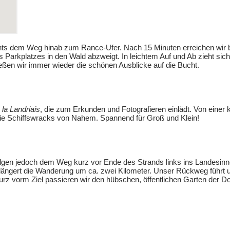
chts dem Weg hinab zum Rance-Ufer. Nach 15 Minuten erreichen wir 
Parkplatzes in den Wald abzweigt. In leichtem Auf und Ab zieht sic
ießen wir immer wieder die schönen Ausblicke auf die Bucht.
la Landriais
, die zum Erkunden und Fotografieren einlädt. Von einer
die Schiffswracks von Nahem. Spannend für Groß und Klein!
folgen jedoch dem Weg kurz vor Ende des Strands links ins Landesinn
längert die Wanderung um ca. zwei Kilometer. Unser Rückweg führt un
z vorm Ziel passieren wir den hübschen, öffentlichen Garten der Do