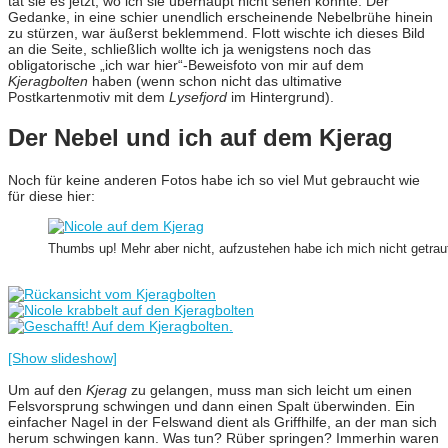
tat sie es jetzt, wo ich sie überhaupt nicht sehen konnte. Der
Gedanke, in eine schier unendlich erscheinende Nebelbrühe hinein
zu stürzen, war äußerst beklemmend. Flott wischte ich dieses Bild
an die Seite, schließlich wollte ich ja wenigstens noch das
obligatorische „ich war hier“-Beweisfoto von mir auf dem
Kjeragbolten
haben (wenn schon nicht das ultimative
Postkartenmotiv mit dem
Lysefjord
im Hintergrund).
Der Nebel und ich auf dem Kjerag
Noch für keine anderen Fotos habe ich so viel Mut gebraucht wie
für diese hier:
Thumbs up! Mehr aber nicht, aufzustehen habe ich mich nicht getrau
[Show slideshow]
Um auf den
Kjerag
zu gelangen, muss man sich leicht um einen
Felsvorsprung schwingen und dann einen Spalt überwinden. Ein
einfacher Nagel in der Felswand dient als Griffhilfe, an der man sich
herum schwingen kann. Was tun? Rüber springen? Immerhin waren