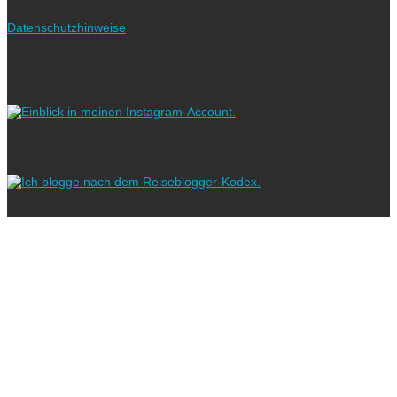
Amazon-Partner an qualifizierten Verkäufen verdiene (bitte
Datenschutzhinweise
beachten!).
Vielen lieben Dank!
Folgt uns auf Instagram!
Ich blogge nach dem
Copyright © 2023 ausreisserin - der Reiseblog für Aktivreisen und
Abenteuerurlaub mit Kindern.