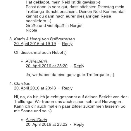
Hat geklappt, mein Neid ist dir gewiss ;-)
Passt dann ja sehr gut, dass nächsten Dienstag mein
Trolltunga-Bericht erscheint. Deinen Neid-Kommentar
kannst du dann nach eurer diesjährigen Reise
nachliefern ;-)
Grüße und viel Spaß in Norge!
Nicole
Katrin & Henry von Bulliverreisen
20. April 2016 at 19:19
·
Reply
Oh dieses mal auch Nebel ;)
Ausreißerin
20. April 2016 at 23:20
·
Reply
Ja, wir haben da eine ganz gute Trefferquote ;-)
Christian
20. April 2016 at 20:43
·
Reply
Hi, na, da bin ich ja echt gespannt auf deinen Bericht von der
Trolltunga. Wir freuen uns auch schon sehr auf Norwegen.
Kann ich dir auch mal ein paar Bilder zukommen lassen? So
mit Sonne und so :-)
Ausreißerin
20. April 2016 at 23:22
·
Reply