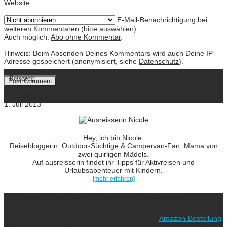
Website
E-Mail-Benachrichtigung bei
weiteren Kommentaren (bitte auswählen).
Auch möglich:
Abo ohne Kommentar
.
Hinweis: Beim Absenden Deines Kommentars wird auch Deine IP-
Adresse gespeichert (anonymisiert, siehe
Datenschutz
).
Reisezeit
ausreisserin
1. Juli 2013
Hey, ich bin Nicole.
Reisebloggerin, Outdoor-Süchtige & Campervan-Fan. Mama von
zwei quirligen Mädels.
Auf ausreisserin findet ihr Tipps für Aktivreisen und
Urlaubsabenteuer mit Kindern.
[mehr erfahren]
Ich freue mich über eure Unterstützung!
Wie? Ganz einfach! Benutzt für eure nächste
Amazon-Bestellung
meinen Link. Euch kostet es keinen Cent mehr, während ich als