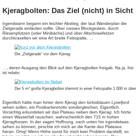
Kjeragbolten: Das Ziel (nicht) in Sicht
Irgendwann begann ein leichter Abstieg, der laut Wanderplan die
Zielgerade einläuten sollte. Über nasses Blockgestein, durch
Riesenpfützen (oder Minibäche) und über Altschneefetzen
durchkraxelten wir eine Art breite Felsspalte, …
Die „Zielgerade“ vor dem Kjerag.
…, deren Ausgang den Blick auf den Kjeragbolten freigab. Na ja, frei
ist relativ.
Der 5 m³ große Kjeragbolten klemmt in einer Felsspalte 1.000 m übe
Eigentlich hätte man hinter dem
Kjerag
den türkisblauen
Lysefjord
sehen sollen, ein Postkartenmotiv sondergleichen. Eigentlich.
Vorsichtig erkundeten wir das Plateau neben dem
Kjerag
. Ich hörte
einen Wasserfall rauschen, wahrscheinlich den 715 m hohen
Kjeragfossen
. In der vagen Hoffnung, nach unten hin irgendetwas
sehen zu können, pirschte ich mich an die Kante des Plateaus
heran. Omg! Wenn Höhe sonst für mich kein Problem darstellt, so