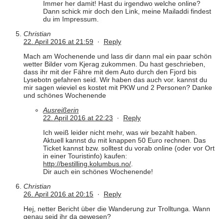
Immer her damit! Hast du irgendwo welche online?
Dann schick mir doch den Link, meine Mailaddi findest
du im Impressum.
Christian
22. April 2016 at 21:59
·
Reply
Mach am Wochenende und lass dir dann mal ein paar schön
wetter Bilder vom Kjerag zukommen. Du hast geschrieben,
dass ihr mit der Fähre mit dem Auto durch den Fjord bis
Lysebotn gefahren seid. Wir haben das auch vor. kannst du
mir sagen wieviel es kostet mit PKW und 2 Personen? Danke
und schönes Wochenende
Ausreißerin
22. April 2016 at 22:23
·
Reply
Ich weiß leider nicht mehr, was wir bezahlt haben.
Aktuell kannst du mit knappen 50 Euro rechnen. Das
Ticket kannst bzw. solltest du vorab online (oder vor Ort
in einer Touristinfo) kaufen:
http://bestilling.kolumbus.no/
.
Dir auch ein schönes Wochenende!
Christian
26. April 2016 at 20:15
·
Reply
Hej, netter Bericht über die Wanderung zur Trolltunga. Wann
genau seid ihr da gewesen?