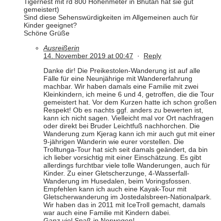
Tigernest mit rd 800 Höhenmeter in Bhutan hat sie gut
gemeistert)
Sind diese Sehenswürdigkeiten im Allgemeinen auch für
Kinder geeignet?
Schöne Grüße
Ausreißerin
14. November 2019 at 00:47
·
Reply
Danke dir! Die Preikestolen-Wanderung ist auf alle
Fälle für eine Neunjährige mit Wandererfahrung
machbar. Wir haben damals eine Familie mit zwei
Kleinkindern, ich meine 6 und 4, getroffen, die die Tour
gemeistert hat. Vor dem Kurzen hatte ich schon großen
Respekt! Ob es nachts ggf. anders zu bewerten ist,
kann ich nicht sagen. Vielleicht mal vor Ort nachfragen
oder direkt bei Bruder Leichtfuß nachhorchen. Die
Wanderung zum Kjerag kann ich mir auch gut mit einer
9-jährigen Wanderin wie eurer vorstellen. Die
Trolltunga-Tour hat sich seit damals geändert, da bin
ich lieber vorsichtig mit einer Einschätzung. Es gibt
allerdings furchtbar viele tolle Wanderungen, auch für
Kinder. Zu einer Gletscherzunge, 4-Wasserfall-
Wanderung im Husedalen, beim Voringsfossen.
Empfehlen kann ich auch eine Kayak-Tour mit
Gletscherwanderung im Jostedalsbreen-Nationalpark.
Wir haben das in 2011 mit IceTroll gemacht, damals
war auch eine Familie mit Kindern dabei.
Ganz viel Spaß in Norwegen!