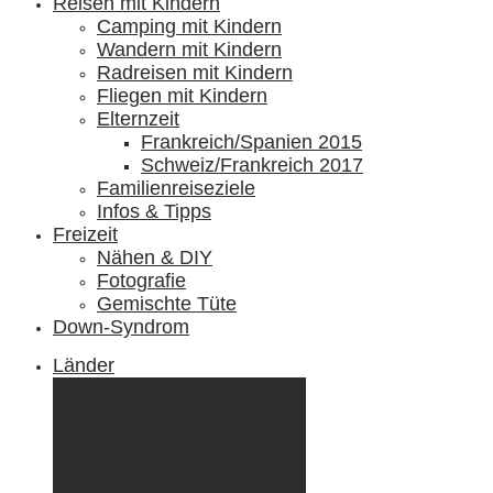
Reisen mit Kindern
Camping mit Kindern
Wandern mit Kindern
Radreisen mit Kindern
Fliegen mit Kindern
Elternzeit
Frankreich/Spanien 2015
Schweiz/Frankreich 2017
Familienreiseziele
Infos & Tipps
Freizeit
Nähen & DIY
Fotografie
Gemischte Tüte
Down-Syndrom
Länder
Dänemark
Deutschland
Ecuador & Galápagos
Finnland
Frankreich
Griechenland