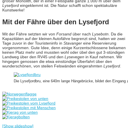
großer Monolith, der in einer Felsspalte ganze 1.000 m über dem
Lysefjord
eingeklemmt ist. Die Natur schafft schon spektakuläre
Kunstwerke!
Mit der Fähre über den Lysefjord
Mit der Fähre setzten wir von
Forsand
über nach
Lysebotn
. Da die
Kapazitäten auf der kleinen Autofähre begrenzt sind, hatten wir zwei
Tage zuvor in der Touristeninfo in
Stavanger
eine Reservierung
vorgenommen. Gute Idee, denn einige Kurzentschlossene bekamen
keinen Platz mehr und mussten wohl oder übel den gut 3-stündigen
Landweg über den RV45 und den
Lysevegen
in Kauf nehmen. Wir
hingegen genossen die etwa einstündige Überfahrt über den
wunderschönen, von steilen Felswänden eingerahmten
Lysefjord
.
Die Lysefjordbru, eine 640m lange Hängebrücke, bildet den Eingang 
[Show slideshow]