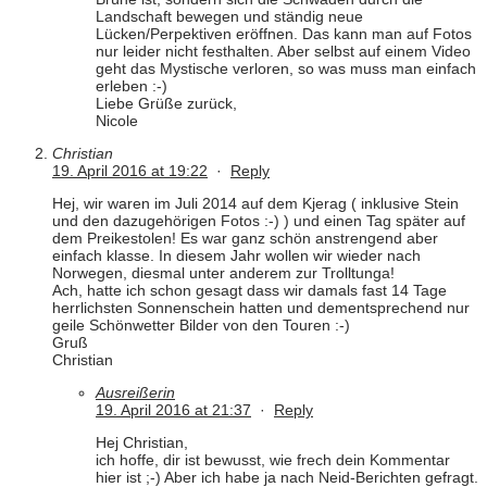
Landschaft bewegen und ständig neue
Lücken/Perpektiven eröffnen. Das kann man auf Fotos
nur leider nicht festhalten. Aber selbst auf einem Video
geht das Mystische verloren, so was muss man einfach
erleben :-)
Liebe Grüße zurück,
Nicole
Christian
19. April 2016 at 19:22
·
Reply
Hej, wir waren im Juli 2014 auf dem Kjerag ( inklusive Stein
und den dazugehörigen Fotos :-) ) und einen Tag später auf
dem Preikestolen! Es war ganz schön anstrengend aber
einfach klasse. In diesem Jahr wollen wir wieder nach
Norwegen, diesmal unter anderem zur Trolltunga!
Ach, hatte ich schon gesagt dass wir damals fast 14 Tage
herrlichsten Sonnenschein hatten und dementsprechend nur
geile Schönwetter Bilder von den Touren :-)
Gruß
Christian
Ausreißerin
19. April 2016 at 21:37
·
Reply
Hej Christian,
ich hoffe, dir ist bewusst, wie frech dein Kommentar
hier ist ;-) Aber ich habe ja nach Neid-Berichten gefragt.