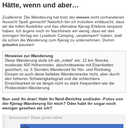
Hätte, wenn und aber…
Zuallererst: Die Wanderung hat trotz der
miesen
nicht vorhandenen
Aussicht Spaß gemacht! Natürlich bin ich trotzdem enttäuscht, dass
wir die tollen Ausblicke und das ultimative
Kjerag
-Erlebnis verpasst
haben. Ich ärgere mich im Nachhinein ein wenig, dass wir den
sonnigen Vortag am
Lysebotn
Camping „verplempert“ haben, statt
da schon die Wanderung zum
Kjerag
zu unternehmen. Dumm
gelaufen
pausiert.
Hinweise zur Wanderung
Diese Wanderung stufe ich als „mittel“ ein: 12 km Strecke,
moderate 400 Höhenmeter, abschnittsweise mit Eisenketten
gesichert, ca. 5 Stunden Wanderzeit für Hin- und Rückweg.
Einsam ist auch diese beliebte Wanderstrecke nicht, aber durch
den höheren Schwierigkeitsgrad und die schlechtere
Erreichbarkeit ist sie längst nicht so stark frequentiert wie die
Preikestolen
-Wanderung.
Nun seid ihr dran! Habt ihr Neid-Berichte und/oder -Fotos von
der
Kjerag
-Wanderung für mich? Oder habt ihr sogar noch
weniger gesehen als ich?
Interessant? Dann gerne teilen!