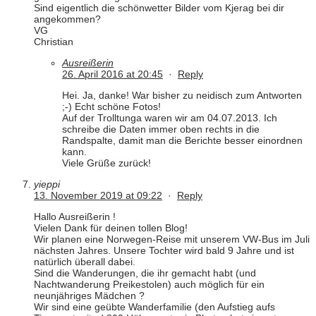
Sind eigentlich die schönwetter Bilder vom Kjerag bei dir
angekommen?
VG
Christian
Ausreißerin
26. April 2016 at 20:45
·
Reply
Hei. Ja, danke! War bisher zu neidisch zum Antworten
;-) Echt schöne Fotos!
Auf der Trolltunga waren wir am 04.07.2013. Ich
schreibe die Daten immer oben rechts in die
Randspalte, damit man die Berichte besser einordnen
kann.
Viele Grüße zurück!
yieppi
13. November 2019 at 09:22
·
Reply
Hallo Ausreißerin !
Vielen Dank für deinen tollen Blog!
Wir planen eine Norwegen-Reise mit unserem VW-Bus im Juli
nächsten Jahres. Unsere Tochter wird bald 9 Jahre und ist
natürlich überall dabei.
Sind die Wanderungen, die ihr gemacht habt (und
Nachtwanderung Preikestolen) auch möglich für ein
neunjähriges Mädchen ?
Wir sind eine geübte Wanderfamilie (den Aufstieg aufs