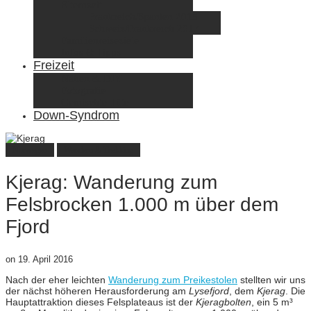
Elternzeit
Frankreich/Spanien 2015
Schweiz/Frankreich 2017
Familienreiseziele
Infos & Tipps
Freizeit
Nähen & DIY
Fotografie
Gemischte Tüte
Down-Syndrom
Norwegen
Wandern & Trekking
Kjerag: Wanderung zum
Felsbrocken 1.000 m über dem
Fjord
on
19. April 2016
Nach der eher leichten
Wanderung zum Preikestolen
stellten wir uns
der nächst höheren Herausforderung am
Lysefjord
, dem
Kjerag
. Die
Hauptattraktion dieses Felsplateaus ist der
Kjeragbolten
, ein 5 m³