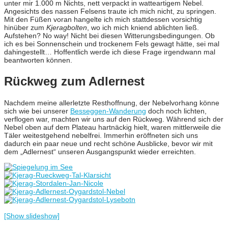
unter mir 1.000 m Nichts, nett verpackt in watteartigem Nebel.
Angesichts des nassen Felsens traute ich mich nicht, zu springen.
Mit den Füßen voran hangelte ich mich stattdessen vorsichtig
hinüber zum
Kjeragbolten
, wo ich mich kniend ablichten ließ.
Aufstehen? No way! Nicht bei diesen Witterungsbedingungen. Ob
ich es bei Sonnenschein und trockenem Fels gewagt hätte, sei mal
dahingestellt… Hoffentlich werde ich diese Frage irgendwann mal
beantworten können.
Rückweg zum Adlernest
Nachdem meine allerletzte Resthoffnung, der Nebelvorhang könne
sich wie bei unserer
Besseggen-Wanderung
doch noch lichten,
verflogen war, machten wir uns auf den Rückweg. Während sich der
Nebel oben auf dem Plateau hartnäckig hielt, waren mittlerweile die
Täler weitestgehend nebelfrei. Immerhin eröffneten sich uns
dadurch ein paar neue und recht schöne Ausblicke, bevor wir mit
dem „Adlernest“ unseren Ausgangspunkt wieder erreichten.
[Show slideshow]