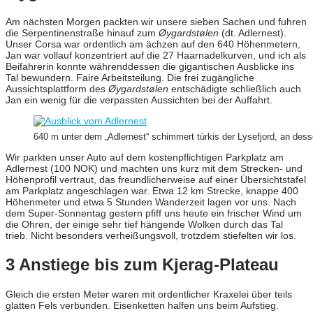
Am nächsten Morgen packten wir unsere sieben Sachen und fuhren
die Serpentinenstraße hinauf zum
Øygardstølen
(dt. Adlernest).
Unser Corsa war ordentlich am ächzen auf den 640 Höhenmetern,
Jan war vollauf konzentriert auf die 27 Haarnadelkurven, und ich als
Beifahrerin konnte währenddessen die gigantischen Ausblicke ins
Tal bewundern. Faire Arbeitsteilung. Die frei zugängliche
Aussichtsplattform des
Øygardstølen
entschädigte schließlich auch
Jan ein wenig für die verpassten Aussichten bei der Auffahrt.
640 m unter dem „Adlernest“ schimmert türkis der Lysefjord, an dess
Wir parkten unser Auto auf dem kostenpflichtigen Parkplatz am
Adlernest (100 NOK) und machten uns kurz mit dem Strecken- und
Höhenprofil vertraut, das freundlicherweise auf einer Übersichtstafel
am Parkplatz angeschlagen war. Etwa 12 km Strecke, knappe 400
Höhenmeter und etwa 5 Stunden Wanderzeit lagen vor uns. Nach
dem Super-Sonnentag gestern pfiff uns heute ein frischer Wind um
die Ohren, der einige sehr tief hängende Wolken durch das Tal
trieb. Nicht besonders verheißungsvoll, trotzdem stiefelten wir los.
3 Anstiege bis zum Kjerag-Plateau
Gleich die ersten Meter waren mit ordentlicher Kraxelei über teils
glatten Fels verbunden. Eisenketten halfen uns beim Aufstieg.