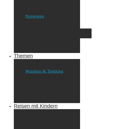
Irland
Island
Luxemburg
Norwegen
Österreich
Portugal
Azoren
Madeira
Schweiz
Spanien
Tunesien
Themen
Camping
Roadtrips
Wandern & Trekking
Stadtbesichtigungen
Winterreisen
Besondere Erlebnisse
Equipment
Reisezahlungsmittel
Reiseanekdoten
Reisen mit Kindern
Camping mit Kindern
Wandern mit Kindern
Radreisen mit Kindern
Fliegen mit Kindern