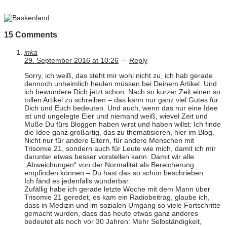
15 Comments
inka
29. September 2016 at 10:26
·
Reply
Sorry, ich weiß, das steht mir wohl nicht zu, ich hab gerade
dennoch unheimlich heulen müssen bei Deinem Artikel. Und
ich bewundere Dich jetzt schon: Nach so kurzer Zeit einen so
tollen Artikel zu schreiben – das kann nur ganz viel Gutes für
Dich und Euch bedeuten. Und auch, wenn das nur eine Idee
ist und ungelegte Eier und niemand weiß, wievel Zeit und
Muße Du fürs Bloggen haben wirst und haben willst: Ich finde
die Idee ganz großartig, das zu thematisieren, hier im Blog.
Nicht nur für andere Eltern, für andere Menschen mit
Trisomie 21, sondern auch für Leute wie mich, damit ich mir
darunter etwas besser vorstellen kann. Damit wir alle
„Abweichungen“ von der Normalität als Bereicherung
empfinden können – Du hast das so schön beschrieben.
Ich fänd es jedenfalls wunderbar.
Zufällig habe ich gerade letzte Woche mit dem Mann über
Trisomie 21 geredet, es kam ein Radiobeitrag, glaube ich,
dass in Medizin und im sozialen Umgang so viele Fortschritte
gemacht wurden, dass das heute etwas ganz anderes
bedeutet als noch vor 30 Jahren: Mehr Selbständigkeit,