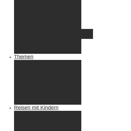
Irland
Island
Luxemburg
Norwegen
Österreich
Portugal
Azoren
Madeira
Schweiz
Spanien
Tunesien
Themen
Camping
Roadtrips
Wandern & Trekking
Stadtbesichtigungen
Winterreisen
Besondere Erlebnisse
Equipment
Reisezahlungsmittel
Reiseanekdoten
Reisen mit Kindern
Camping mit Kindern
Wandern mit Kindern
Radreisen mit Kindern
Fliegen mit Kindern