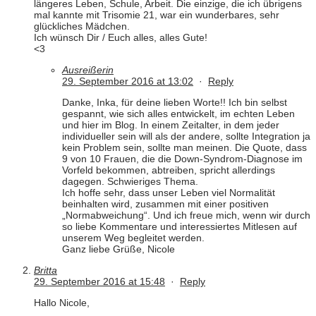
längeres Leben, Schule, Arbeit. Die einzige, die ich übrigens
mal kannte mit Trisomie 21, war ein wunderbares, sehr
glückliches Mädchen.
Ich wünsch Dir / Euch alles, alles Gute!
<3
Ausreißerin
29. September 2016 at 13:02
·
Reply
Danke, Inka, für deine lieben Worte!! Ich bin selbst
gespannt, wie sich alles entwickelt, im echten Leben
und hier im Blog. In einem Zeitalter, in dem jeder
individueller sein will als der andere, sollte Integration ja
kein Problem sein, sollte man meinen. Die Quote, dass
9 von 10 Frauen, die die Down-Syndrom-Diagnose im
Vorfeld bekommen, abtreiben, spricht allerdings
dagegen. Schwieriges Thema.
Ich hoffe sehr, dass unser Leben viel Normalität
beinhalten wird, zusammen mit einer positiven
„Normabweichung“. Und ich freue mich, wenn wir durch
so liebe Kommentare und interessiertes Mitlesen auf
unserem Weg begleitet werden.
Ganz liebe Grüße, Nicole
Britta
29. September 2016 at 15:48
·
Reply
Hallo Nicole,