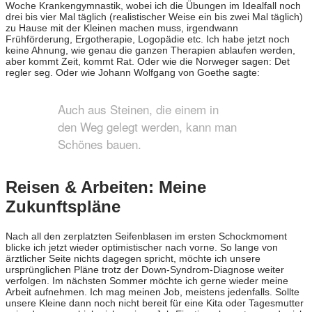
Woche Krankengymnastik, wobei ich die Übungen im Idealfall noch
drei bis vier Mal täglich (realistischer Weise ein bis zwei Mal täglich)
zu Hause mit der Kleinen machen muss, irgendwann
Frühförderung, Ergotherapie, Logopädie etc. Ich habe jetzt noch
keine Ahnung, wie genau die ganzen Therapien ablaufen werden,
aber kommt Zeit, kommt Rat. Oder wie die Norweger sagen: Det
regler seg. Oder wie Johann Wolfgang von Goethe sagte:
Auch aus Steinen, die einem in
den Weg gelegt werden, kann man
Schönes bauen.
Reisen & Arbeiten: Meine
Zukunftspläne
Nach all den zerplatzten Seifenblasen im ersten Schockmoment
blicke ich jetzt wieder optimistischer nach vorne. So lange von
ärztlicher Seite nichts dagegen spricht, möchte ich unsere
ursprünglichen Pläne trotz der Down-Syndrom-Diagnose weiter
verfolgen. Im nächsten Sommer möchte ich gerne wieder meine
Arbeit aufnehmen. Ich mag meinen Job, meistens jedenfalls. Sollte
unsere Kleine dann noch nicht bereit für eine Kita oder Tagesmutter