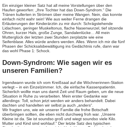
Ein einziger kleiner Satz hat all meine Vorstellungen über den
Haufen geworfen: „Ihre Tochter hat das Down-Syndrom.“ Die
Tränen kullerten in Strömen über meine Wangen. Nein, das konnte
einfach nicht wahr sein! Wie aus weiter Ferne drangen die
Erläuterungen der Kinderärztin zu mir durch: Schrägstehende
Lidachsen, geringer Muskeltonus, flache Nasenwurzel, tief sitzende
Ohren, kurzer Hals, große Zunge, Sandalenlücke… All mein
Mutterglück der letzten zwei Stunden zerplatzte wie eine
Seifenblase. Alles würde anders werden. Alles. Wenn ich mir die fünf
Phasen der Schicksalsbewältigung ins Gedächtnis rufe, dann war
das wohl Phase 1: Schock.
Down-Syndrom: Wie sagen wir es
unseren Familien?
Irgendwann wurde ich vom Kreißsaal auf die Wöchnerinnen-Station
verlegt – in ein Einzelzimmer. Ich, die einfache Kassenpatientin.
Sicherlich wollte man uns damit Zeit und Raum geben, um die neue
Situation in Ruhe zu verarbeiten. Mein erster Gedanke war
allerdings: Toll, schon jetzt werden wir anders behandelt. Dabei
dachten und handelten wir selbst ja auch „anders“.
Wir fragten uns, wie wir unserer Familie die frohe Botschaft
überbringen sollten, die eben nicht durchweg froh war. „Unsere
Kleine ist da. Sie ist soundso groß und wiegt soundso viele Kilo.
Mutter und Kind sind wohlauf.“ Der letzte Satz des typischen