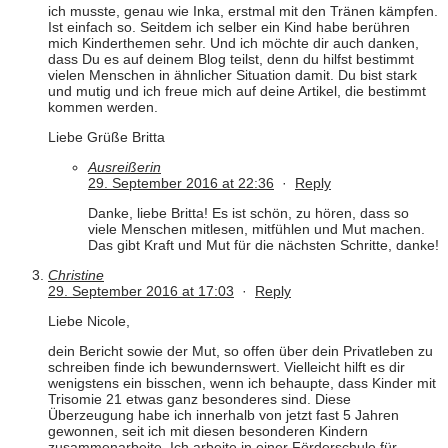
ich musste, genau wie Inka, erstmal mit den Tränen kämpfen.
Ist einfach so. Seitdem ich selber ein Kind habe berühren
mich Kinderthemen sehr. Und ich möchte dir auch danken,
dass Du es auf deinem Blog teilst, denn du hilfst bestimmt
vielen Menschen in ähnlicher Situation damit. Du bist stark
und mutig und ich freue mich auf deine Artikel, die bestimmt
kommen werden.
Liebe Grüße Britta
Ausreißerin
29. September 2016 at 22:36
·
Reply
Danke, liebe Britta! Es ist schön, zu hören, dass so
viele Menschen mitlesen, mitfühlen und Mut machen.
Das gibt Kraft und Mut für die nächsten Schritte, danke!
Christine
29. September 2016 at 17:03
·
Reply
Liebe Nicole,
dein Bericht sowie der Mut, so offen über dein Privatleben zu
schreiben finde ich bewundernswert. Vielleicht hilft es dir
wenigstens ein bisschen, wenn ich behaupte, dass Kinder mit
Trisomie 21 etwas ganz besonderes sind. Diese
Überzeugung habe ich innerhalb von jetzt fast 5 Jahren
gewonnen, seit ich mit diesen besonderen Kindern
zusammenarbeite. Ich arbeite in einer Förderschule für