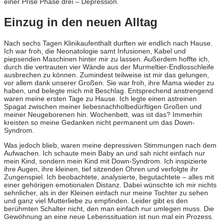
einer Prise Phase drei – Depression.
Einzug in den neuen Alltag
Nach sechs Tagen Klinikaufenthalt durften wir endlich nach Hause.
Ich war froh, die Neonatologie samt Infusionen, Kabel und
piepsenden Maschinen hinter mir zu lassen. Außerdem hoffte ich,
durch die vertrauten vier Wände aus der Murmeltier-Endlosschleife
ausbrechen zu können. Zumindest teilweise ist mir das gelungen,
vor allem dank unserer Großen. Sie war froh, ihre Mama wieder zu
haben, und belegte mich mit Beschlag. Entsprechend anstrengend
waren meine ersten Tage zu Hause. Ich legte einen astreinen
Spagat zwischen meiner liebesnachholbedürftigen Großen und
meiner Neugeborenen hin. Wochenbett, was ist das? Immerhin
kreisten so meine Gedanken nicht permanent um das Down-
Syndrom.
Was jedoch blieb, waren meine depressiven Stimmungen nach dem
Aufwachen. Ich schaute mein Baby an und sah nicht einfach nur
mein Kind, sondern mein Kind mit Down-Syndrom. Ich inspizierte
ihre Augen, ihre kleinen, tief sitzenden Ohren und verfolgte ihr
Zungenspiel. Ich beobachtete, analysierte, begutachtete – alles mit
einer gehörigen emotionalen Distanz. Dabei wünschte ich mir nichts
sehnlicher, als in der Kleinen einfach nur meine Tochter zu sehen
und ganz viel Mutterliebe zu empfinden. Leider gibt es den
berühmten Schalter nicht, den man einfach nur umlegen muss. Die
Gewöhnung an eine neue Lebenssituation ist nun mal ein Prozess.