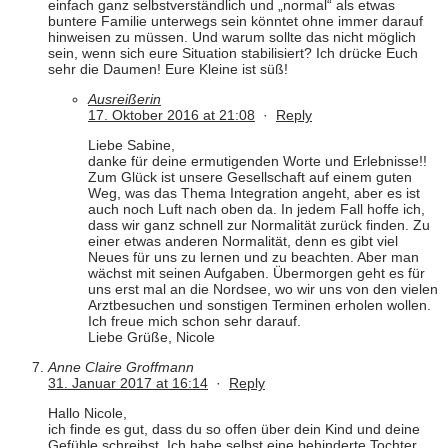
einfach ganz selbstverständlich und „normal“ als etwas
buntere Familie unterwegs sein könntet ohne immer darauf
hinweisen zu müssen. Und warum sollte das nicht möglich
sein, wenn sich eure Situation stabilisiert? Ich drücke Euch
sehr die Daumen! Eure Kleine ist süß!
Ausreißerin
17. Oktober 2016 at 21:08
·
Reply
Liebe Sabine,
danke für deine ermutigenden Worte und Erlebnisse!!
Zum Glück ist unsere Gesellschaft auf einem guten
Weg, was das Thema Integration angeht, aber es ist
auch noch Luft nach oben da. In jedem Fall hoffe ich,
dass wir ganz schnell zur Normalität zurück finden. Zu
einer etwas anderen Normalität, denn es gibt viel
Neues für uns zu lernen und zu beachten. Aber man
wächst mit seinen Aufgaben. Übermorgen geht es für
uns erst mal an die Nordsee, wo wir uns von den vielen
Arztbesuchen und sonstigen Terminen erholen wollen.
Ich freue mich schon sehr darauf.
Liebe Grüße, Nicole
Anne Claire Groffmann
31. Januar 2017 at 16:14
·
Reply
Hallo Nicole,
ich finde es gut, dass du so offen über dein Kind und deine
Gefühle schreibst. Ich habe selbst eine behinderte Tochter