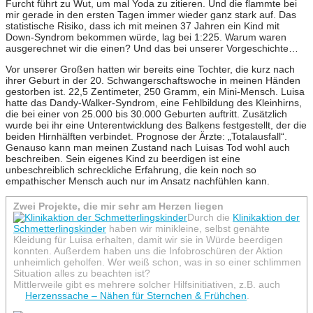
Furcht führt zu Wut, um mal Yoda zu zitieren. Und die flammte bei
mir gerade in den ersten Tagen immer wieder ganz stark auf. Das
statistische Risiko, dass ich mit meinen 37 Jahren ein Kind mit
Down-Syndrom bekommen würde, lag bei 1:225. Warum waren
ausgerechnet wir die einen? Und das bei unserer Vorgeschichte…
Vor unserer Großen hatten wir bereits eine Tochter, die kurz nach
ihrer Geburt in der 20. Schwangerschaftswoche in meinen Händen
gestorben ist. 22,5 Zentimeter, 250 Gramm, ein Mini-Mensch. Luisa
hatte das Dandy-Walker-Syndrom, eine Fehlbildung des Kleinhirns,
die bei einer von 25.000 bis 30.000 Geburten auftritt. Zusätzlich
wurde bei ihr eine Unterentwicklung des Balkens festgestellt, der die
beiden Hirnhälften verbindet. Prognose der Ärzte: „Totalausfall“.
Genauso kann man meinen Zustand nach Luisas Tod wohl auch
beschreiben. Sein eigenes Kind zu beerdigen ist eine
unbeschreiblich schreckliche Erfahrung, die kein noch so
empathischer Mensch auch nur im Ansatz nachfühlen kann.
Zwei Projekte, die mir sehr am Herzen liegen
Durch die
Klinikaktion der
Schmetterlingskinder
haben wir minikleine, selbst genähte
Kleidung für Luisa erhalten, damit wir sie in Würde beerdigen
konnten. Außerdem haben uns die Infobroschüren der Aktion
unheimlich geholfen. Wer weiß schon, was in so einer schlimmen
Situation alles zu beachten ist?
Mittlerweile gibt es mehrere solcher Hilfsinitiativen, z.B. auch
Herzenssache – Nähen für Sternchen & Frühchen
.