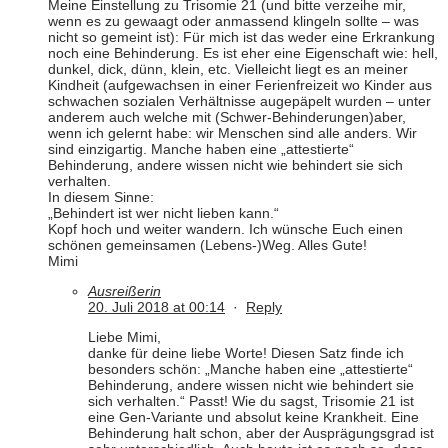
Meine Einstellung zu Trisomie 21 (und bitte verzeihe mir,
wenn es zu gewaagt oder anmassend klingeln sollte – was
nicht so gemeint ist): Für mich ist das weder eine Erkrankung
noch eine Behinderung. Es ist eher eine Eigenschaft wie: hell,
dunkel, dick, dünn, klein, etc. Vielleicht liegt es an meiner
Kindheit (aufgewachsen in einer Ferienfreizeit wo Kinder aus
schwachen sozialen Verhältnisse augepäpelt wurden – unter
anderem auch welche mit (Schwer-Behinderungen)aber,
wenn ich gelernt habe: wir Menschen sind alle anders. Wir
sind einzigartig. Manche haben eine „attestierte“
Behinderung, andere wissen nicht wie behindert sie sich
verhalten.
In diesem Sinne:
„Behindert ist wer nicht lieben kann.“
Kopf hoch und weiter wandern. Ich wünsche Euch einen
schönen gemeinsamen (Lebens-)Weg. Alles Gute!
Mimi
Ausreißerin
20. Juli 2018 at 00:14
·
Reply
Liebe Mimi,
danke für deine liebe Worte! Diesen Satz finde ich
besonders schön: „Manche haben eine „attestierte“
Behinderung, andere wissen nicht wie behindert sie
sich verhalten.“ Passt! Wie du sagst, Trisomie 21 ist
eine Gen-Variante und absolut keine Krankheit. Eine
Behinderung halt schon, aber der Ausprägungsgrad ist