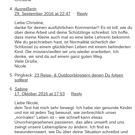
Ausreißerin
29. September 2016 at 22:47
·
Reply
Liebe Christine,
danke für deinen ausführlichen Kommentar!! Es ist toll, wie du
über deine Arbeit und deine Schützlinge schreibst. Ich hoffe,
dass meine Kleine auch mal so eine liebe Lehrerin bekommt.
Wie du geschrieben hast, ist Normalität sicherlich der
Schlüssel zu einem glücklichen Leben mit einem behinderten
Kind. Die müssen/wollen wir uns wieder erarbeiten. Ich
denke, wir sind da auf einem ganz guten Weg.
Viele Grüße,
Nicole
Pingback:
23 Reise- & Outdoorbloggern denen Du folgen
solltest
Sabine
17. Oktober 2016 at 17:53
·
Reply
Liebe Nicole,
dein Text hat mich sehr bewegt. Ich habe vier gesunde Kinder
und mir ist jeden Tag bewusst, wie zerbrechlich unser
„normales“ Leben ist – wie schnell kann etwas
Unvorhergesehenes passieren, das alles umwirft und uns
zwingt unsere Lebenspläne zu ändern. Ich find es
bewundernswert, wie Du über deine Situation schreibst und