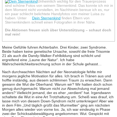
Unheimlich wichtig für den Trauerprozess
sind schöne Fotos von seinem Sternenkind. Das konnte ich mir in
dem Moment nicht vorstellen, im Nachhinein bereue ich es, nur
ein paar schlecht belichtete Handyfotos von meiner Luisa zu
haben. Unter
Dein Sternenkind
finden Eltern von
Sternenkindern schnell einen Fotografen in ihrer Nähe.
Die Aktionen freuen sich über Unterstützung – schaut doch
mal rein!
Meine Gefühle fuhren Achterbahn. Drei Kinder, zwei Syndrome.
Beide haben keine genetische Ursache, sowohl die freie Trisomie
21 als auch die Dandy-Walker-Fehlbildung sind schlicht und
ergreifend eine „Laune der Natur“. Ich habe
Wahrscheinlichkeitsrechnung schon in der Schule gehasst…
Nach durchwachten Nächten auf der Neonatologie fehlte mir
morgens jegliche Motivation für alles. Ich brach in Tränen aus und
hoffte inständig, aus diesem schlimmen Traum zu erwachen. Dann
gewann die Wut die Oberhand. Warum wir? Wir hatten doch schon
genug durchgemacht. Warum nicht zur Abwechslung mal jemand
anders? Vielleicht jemand, der es eher „verdient“ hat. Irgendwann
schaltete die Wut in eine Art Trotzhaltung um. Scheiß was drauf, ich
lasse mich von diesem Down-Syndrom nicht unterkriegen! Aber wie
in dem Film „Und täglich grüßt das Murmeltier“ ging am nächsten
Morgen alles wieder von vorne los. Ja, ich war eindeutig in Phase
zwei der Schicksalsbewältigung angekommen: Wut. Gespickt mit