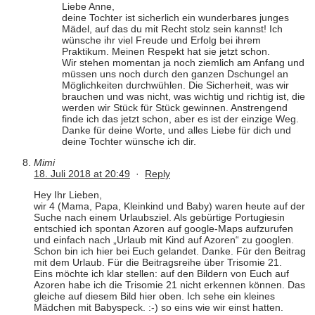
Liebe Anne,
deine Tochter ist sicherlich ein wunderbares junges
Mädel, auf das du mit Recht stolz sein kannst! Ich
wünsche ihr viel Freude und Erfolg bei ihrem
Praktikum. Meinen Respekt hat sie jetzt schon.
Wir stehen momentan ja noch ziemlich am Anfang und
müssen uns noch durch den ganzen Dschungel an
Möglichkeiten durchwühlen. Die Sicherheit, was wir
brauchen und was nicht, was wichtig und richtig ist, die
werden wir Stück für Stück gewinnen. Anstrengend
finde ich das jetzt schon, aber es ist der einzige Weg.
Danke für deine Worte, und alles Liebe für dich und
deine Tochter wünsche ich dir.
Mimi
18. Juli 2018 at 20:49
·
Reply
Hey Ihr Lieben,
wir 4 (Mama, Papa, Kleinkind und Baby) waren heute auf der
Suche nach einem Urlaubsziel. Als gebürtige Portugiesin
entschied ich spontan Azoren auf google-Maps aufzurufen
und einfach nach „Urlaub mit Kind auf Azoren“ zu googlen.
Schon bin ich hier bei Euch gelandet. Danke. Für den Beitrag
mit dem Urlaub. Für die Beitragsreihe über Trisomie 21.
Eins möchte ich klar stellen: auf den Bildern von Euch auf
Azoren habe ich die Trisomie 21 nicht erkennen können. Das
gleiche auf diesem Bild hier oben. Ich sehe ein kleines
Mädchen mit Babyspeck. :-) so eins wie wir einst hatten.