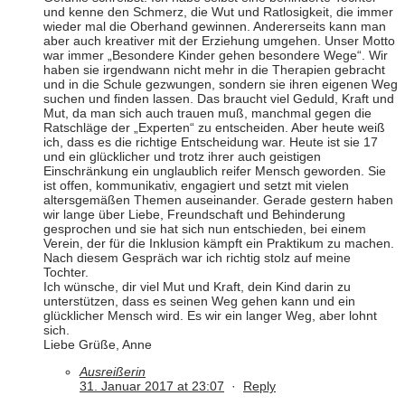
und kenne den Schmerz, die Wut und Ratlosigkeit, die immer
wieder mal die Oberhand gewinnen. Andererseits kann man
aber auch kreativer mit der Erziehung umgehen. Unser Motto
war immer „Besondere Kinder gehen besondere Wege“. Wir
haben sie irgendwann nicht mehr in die Therapien gebracht
und in die Schule gezwungen, sondern sie ihren eigenen Weg
suchen und finden lassen. Das braucht viel Geduld, Kraft und
Mut, da man sich auch trauen muß, manchmal gegen die
Ratschläge der „Experten“ zu entscheiden. Aber heute weiß
ich, dass es die richtige Entscheidung war. Heute ist sie 17
und ein glücklicher und trotz ihrer auch geistigen
Einschränkung ein unglaublich reifer Mensch geworden. Sie
ist offen, kommunikativ, engagiert und setzt mit vielen
altersgemäßen Themen auseinander. Gerade gestern haben
wir lange über Liebe, Freundschaft und Behinderung
gesprochen und sie hat sich nun entschieden, bei einem
Verein, der für die Inklusion kämpft ein Praktikum zu machen.
Nach diesem Gespräch war ich richtig stolz auf meine
Tochter.
Ich wünsche, dir viel Mut und Kraft, dein Kind darin zu
unterstützen, dass es seinen Weg gehen kann und ein
glücklicher Mensch wird. Es wir ein langer Weg, aber lohnt
sich.
Liebe Grüße, Anne
Ausreißerin
31. Januar 2017 at 23:07
·
Reply