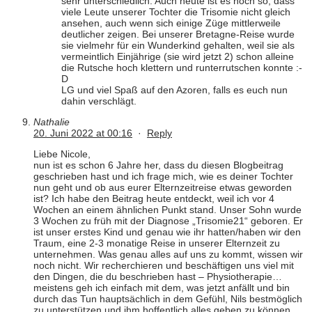
sehr unterschiedlich. Auch heute ist es noch so, dass
viele Leute unserer Tochter die Trisomie nicht gleich
ansehen, auch wenn sich einige Züge mittlerweile
deutlicher zeigen. Bei unserer Bretagne-Reise wurde
sie vielmehr für ein Wunderkind gehalten, weil sie als
vermeintlich Einjährige (sie wird jetzt 2) schon alleine
die Rutsche hoch klettern und runterrutschen konnte :-
D
LG und viel Spaß auf den Azoren, falls es euch nun
dahin verschlägt.
Nathalie
20. Juni 2022 at 00:16
·
Reply
Liebe Nicole,
nun ist es schon 6 Jahre her, dass du diesen Blogbeitrag
geschrieben hast und ich frage mich, wie es deiner Tochter
nun geht und ob aus eurer Elternzeitreise etwas geworden
ist? Ich habe den Beitrag heute entdeckt, weil ich vor 4
Wochen an einem ähnlichen Punkt stand. Unser Sohn wurde
3 Wochen zu früh mit der Diagnose „Trisomie21“ geboren. Er
ist unser erstes Kind und genau wie ihr hatten/haben wir den
Traum, eine 2-3 monatige Reise in unserer Elternzeit zu
unternehmen. Was genau alles auf uns zu kommt, wissen wir
noch nicht. Wir recherchieren und beschäftigen uns viel mit
den Dingen, die du beschrieben hast – Physiotherapie…
meistens geh ich einfach mit dem, was jetzt anfällt und bin
durch das Tun hauptsächlich in dem Gefühl, Nils bestmöglich
zu unterstützen und ihm hoffentlich alles geben zu können,