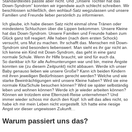
Standardtextes passte aber nicht. Und „Unsere Tochter hat das
Down-Syndrom“ konnten wir irgendwie auch schlecht schreiben. Wir
beschlossen schließlich, den wohlauf-Satz wegzulassen und unsere
Familien und Freunde lieber persönlich zu informieren.
Ich glaube, ich habe diesen Satz nicht einmal ohne Tränen oder
mindestens Schluchzen über die Lippen bekommen. Unsere Kleine
hat das Down-Syndrom. Unsere Familien und Freunde haben zum
Glück ganz toll reagiert. Alle haben (nach dem ersten Schock)
versucht, uns Mut zu machen. Ihr schafft das. Menschen mit Down-
Syndrom sind besonders liebenswert. Man sieht es ihr gar nicht an.
Ich kenne ein Kind mit Down-Syndrom, das geht in eine ganz
normale Schule. Wenn ihr Hilfe braucht, wir sind für euch da.
So dankbar ich für alle Aufmunterungen war und bin, meine Ängste
konnten sie (zu diesem Zeitpunkt) nicht abbauen. Werde ich unser
Baby genauso lieben wie unsere Große? Kann ich beiden Kindern
mit ihren jeweiligen Bedürfnissen gerecht werden? Welche und wie
starke Beeinträchtigungen wird unsere Kleine haben? Wird sie eine
normale Kita/Schule besuchen können? Wird sie später selbständig
leben und wohnen können? Werde ich je wieder arbeiten können?
Können wir trotzdem eine Elternzeit-Reise unternehmen? Und
immer wieder schoss mir durch den Kopf: Ich will das alles nicht, so
habe ich mir mein Leben nicht vorgestellt. Ich hatte eine riesige
Angst vor dieser ungewissen Zukunft…
Warum passiert uns das?