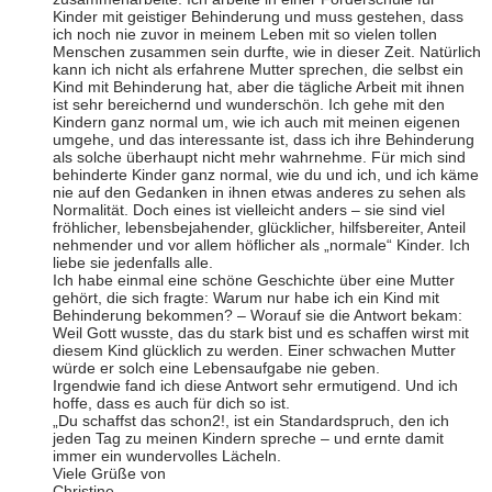
Kinder mit geistiger Behinderung und muss gestehen, dass
ich noch nie zuvor in meinem Leben mit so vielen tollen
Menschen zusammen sein durfte, wie in dieser Zeit. Natürlich
kann ich nicht als erfahrene Mutter sprechen, die selbst ein
Kind mit Behinderung hat, aber die tägliche Arbeit mit ihnen
ist sehr bereichernd und wunderschön. Ich gehe mit den
Kindern ganz normal um, wie ich auch mit meinen eigenen
umgehe, und das interessante ist, dass ich ihre Behinderung
als solche überhaupt nicht mehr wahrnehme. Für mich sind
behinderte Kinder ganz normal, wie du und ich, und ich käme
nie auf den Gedanken in ihnen etwas anderes zu sehen als
Normalität. Doch eines ist vielleicht anders – sie sind viel
fröhlicher, lebensbejahender, glücklicher, hilfsbereiter, Anteil
nehmender und vor allem höflicher als „normale“ Kinder. Ich
liebe sie jedenfalls alle.
Ich habe einmal eine schöne Geschichte über eine Mutter
gehört, die sich fragte: Warum nur habe ich ein Kind mit
Behinderung bekommen? – Worauf sie die Antwort bekam:
Weil Gott wusste, das du stark bist und es schaffen wirst mit
diesem Kind glücklich zu werden. Einer schwachen Mutter
würde er solch eine Lebensaufgabe nie geben.
Irgendwie fand ich diese Antwort sehr ermutigend. Und ich
hoffe, dass es auch für dich so ist.
„Du schaffst das schon2!, ist ein Standardspruch, den ich
jeden Tag zu meinen Kindern spreche – und ernte damit
immer ein wundervolles Lächeln.
Viele Grüße von
Christine