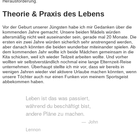
Herausforderung.
Theorie & Praxis des Lebens
Vor der Geburt unserer Jüngsten habe ich mir Gedanken über die
kommenden Jahre gemacht. Unsere beiden Mädels würden
altersmäßig nicht weit auseinander sein, gerade mal 20 Monate. Die
ersten ein zwei Jahre würden sicherlich sehr anstrengend werden,
aber danach könnten die beiden wunderbar miteinander spielen. Ab
dem kommenden Jahr wollte ich beide Mädchen gemeinsam in die
Kita schicken, weil ich wieder Teilzeit arbeiten wollte. Und vorher
wollten wir selbstverständlich nochmal eine lange Elternzeit-Reise
unternehmen. Überhaupt stellte ich mir vor, dass wir bereits in
wenigen Jahren wieder viel aktivere Urlaube machen könnten, wenn
unsere Töchter auch nur einen Funken von meinem Sportsgeist
abbekommen haben.
Leben ist das was passiert,
während du beschäftigt bist,
andere Pläne zu machen.
— John
Lennon