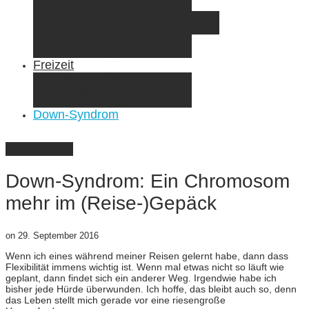
Elternzeit
Frankreich/Spanien 2015
Schweiz/Frankreich 2017
Familienreiseziele
Infos & Tipps
Freizeit
Nähen & DIY
Fotografie
Gemischte Tüte
Down-Syndrom
Down-Syndrom
Down-Syndrom: Ein Chromosom
mehr im (Reise-)Gepäck
on
29. September 2016
Wenn ich eines während meiner Reisen gelernt habe, dann dass
Flexibilität immens wichtig ist. Wenn mal etwas nicht so läuft wie
geplant, dann findet sich ein anderer Weg. Irgendwie habe ich
bisher jede Hürde überwunden. Ich hoffe, das bleibt auch so, denn
das Leben stellt mich gerade vor eine riesengroße