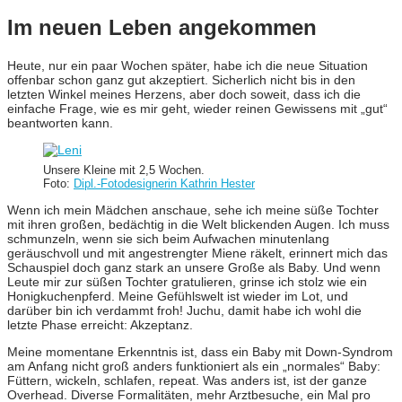
Im neuen Leben angekommen
Heute, nur ein paar Wochen später, habe ich die neue Situation
offenbar schon ganz gut akzeptiert. Sicherlich nicht bis in den
letzten Winkel meines Herzens, aber doch soweit, dass ich die
einfache Frage, wie es mir geht, wieder reinen Gewissens mit „gut“
beantworten kann.
Unsere Kleine mit 2,5 Wochen.
Foto:
Dipl.-Fotodesignerin Kathrin Hester
Wenn ich mein Mädchen anschaue, sehe ich meine süße Tochter
mit ihren großen, bedächtig in die Welt blickenden Augen. Ich muss
schmunzeln, wenn sie sich beim Aufwachen minutenlang
geräuschvoll und mit angestrengter Miene räkelt, erinnert mich das
Schauspiel doch ganz stark an unsere Große als Baby. Und wenn
Leute mir zur süßen Tochter gratulieren, grinse ich stolz wie ein
Honigkuchenpferd. Meine Gefühlswelt ist wieder im Lot, und
darüber bin ich verdammt froh! Juchu, damit habe ich wohl die
letzte Phase erreicht: Akzeptanz.
Meine momentane Erkenntnis ist, dass ein Baby mit Down-Syndrom
am Anfang nicht groß anders funktioniert als ein „normales“ Baby:
Füttern, wickeln, schlafen, repeat. Was anders ist, ist der ganze
Overhead. Diverse Formalitäten, mehr Arztbesuche, ein Mal pro