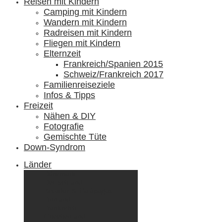
Reisen mit Kindern
Camping mit Kindern
Wandern mit Kindern
Radreisen mit Kindern
Fliegen mit Kindern
Elternzeit
Frankreich/Spanien 2015
Schweiz/Frankreich 2017
Familienreiseziele
Infos & Tipps
Freizeit
Nähen & DIY
Fotografie
Gemischte Tüte
Down-Syndrom
Länder
Dänemark
Deutschland
Ecuador & Galápagos
Finnland
Frankreich
Griechenland