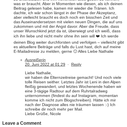
was er braucht. Aber in Momenten wie diesen, als ich deinen
Beitrag gelesen habe, kamen mir wieder die Tränen. Ich
dachte, ich wär schon längst in der Phase der Akzeptanz,
aber vielleicht braucht es doch noch ein bisschen Zeit und
das Auseinandersetzen mit vielen neuen Dingen, die auf uns
zukommen und mit der Angst davor. Aber die Freude, dass
unser Wunschkind jetzt da ist, überwiegt und ich weiß, dass
ich ihn liebe und nicht mehr ohne ihn sein will ❤️ Ich werde
deinen Blog weiter durchforsten und verfolgen – vielleicht gibt
es aktuellere Beiträge und falls du Lust hast, dich auf meine
E-Mailadresse zu melden, gerne 🙂 Alles Liebe Nathalie
Ausreißerin
20. Juni 2022 at 01:29
·
Reply
Liebe Nathalie,
wir haben die Elternzeitreise gemacht! Und noch viele
tolle Reisen seither. Letztes Jahr ist Leni in den Alpen
fleißig gewandert, und letztes Wochenende haben wir
eine 3-tägige Radtour auf dem Ruhrtalradweg
unternommen (findest du auf Instagram, momentan
komme ich nicht zum Blogschreiben). Hätte ich mir
nach der Diagnose alles nie träumen lassen :-) Ich
schreibe dir noch mehr per Mail.
Liebe Grüße, Nicole
Leave a Comment