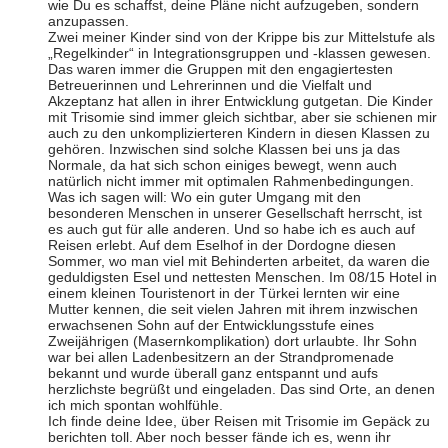
wie Du es schaffst, deine Pläne nicht aufzugeben, sondern
anzupassen.
Zwei meiner Kinder sind von der Krippe bis zur Mittelstufe als
„Regelkinder“ in Integrationsgruppen und -klassen gewesen.
Das waren immer die Gruppen mit den engagiertesten
Betreuerinnen und Lehrerinnen und die Vielfalt und
Akzeptanz hat allen in ihrer Entwicklung gutgetan. Die Kinder
mit Trisomie sind immer gleich sichtbar, aber sie schienen mir
auch zu den unkomplizierteren Kindern in diesen Klassen zu
gehören. Inzwischen sind solche Klassen bei uns ja das
Normale, da hat sich schon einiges bewegt, wenn auch
natürlich nicht immer mit optimalen Rahmenbedingungen.
Was ich sagen will: Wo ein guter Umgang mit den
besonderen Menschen in unserer Gesellschaft herrscht, ist
es auch gut für alle anderen. Und so habe ich es auch auf
Reisen erlebt. Auf dem Eselhof in der Dordogne diesen
Sommer, wo man viel mit Behinderten arbeitet, da waren die
geduldigsten Esel und nettesten Menschen. Im 08/15 Hotel in
einem kleinen Touristenort in der Türkei lernten wir eine
Mutter kennen, die seit vielen Jahren mit ihrem inzwischen
erwachsenen Sohn auf der Entwicklungsstufe eines
Zweijährigen (Masernkomplikation) dort urlaubte. Ihr Sohn
war bei allen Ladenbesitzern an der Strandpromenade
bekannt und wurde überall ganz entspannt und aufs
herzlichste begrüßt und eingeladen. Das sind Orte, an denen
ich mich spontan wohlfühle.
Ich finde deine Idee, über Reisen mit Trisomie im Gepäck zu
berichten toll. Aber noch besser fände ich es, wenn ihr