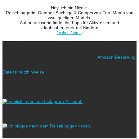
Hey, ich bin Nicole.
Reisebloggerin, Outdoor-Süchtige & Campervan-Fan. Mama von
zwei quirligen Mädels.
Auf ausreisserin findet ihr Tipps für Aktivreisen und
Urlaubsabenteuer mit Kindern.
[mehr erfahren]
Ich freue mich über eure Unterstützung!
Wie? Ganz einfach! Benutzt für eure nächste
Amazon-Bestellung
meinen Link. Euch kostet es keinen Cent mehr, während ich als
Amazon-Partner an qualifizierten Verkäufen verdiene (bitte
Datenschutzhinweise
beachten!).
Vielen lieben Dank!
Folgt uns auf Instagram!
Ich blogge nach dem
Copyright © 2023 ausreisserin - der Reiseblog für Aktivreisen und
Abenteuerurlaub mit Kindern.