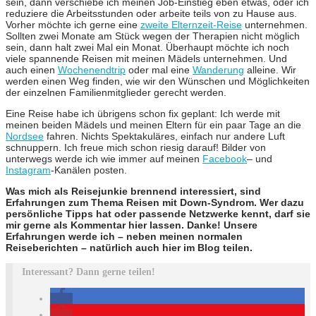
sein, dann verschiebe ich meinen Job-Einstieg eben etwas, oder ich
reduziere die Arbeitsstunden oder arbeite teils von zu Hause aus.
Vorher möchte ich gerne eine
zweite Elternzeit-Reise
unternehmen.
Sollten zwei Monate am Stück wegen der Therapien nicht möglich
sein, dann halt zwei Mal ein Monat. Überhaupt möchte ich noch
viele spannende Reisen mit meinen Mädels unternehmen. Und
auch einen
Wochenendtrip
oder mal eine
Wanderung
alleine. Wir
werden einen Weg finden, wie wir den Wünschen und Möglichkeiten
der einzelnen Familienmitglieder gerecht werden.
Eine Reise habe ich übrigens schon fix geplant: Ich werde mit
meinen beiden Mädels und meinen Eltern für ein paar Tage an die
Nordsee
fahren. Nichts Spektakuläres, einfach nur andere Luft
schnuppern. Ich freue mich schon riesig darauf! Bilder von
unterwegs werde ich wie immer auf meinen
Facebook
– und
Instagram
-Kanälen posten.
Was mich als Reisejunkie brennend interessiert, sind
Erfahrungen zum Thema Reisen mit Down-Syndrom. Wer dazu
persönliche Tipps hat oder passende Netzwerke kennt, darf sie
mir gerne als Kommentar hier lassen. Danke! Unsere
Erfahrungen werde ich – neben meinen normalen
Reiseberichten – natürlich auch hier im Blog teilen.
Interessant? Dann gerne teilen!