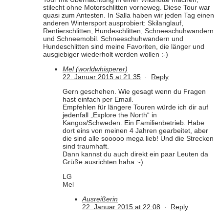
stilecht ohne Motorschlitten vorneweg. Diese Tour war
quasi zum Antesten. In Salla haben wir jeden Tag einen
anderen Wintersport ausprobiert: Skilanglauf,
Rentierschlitten, Hundeschlitten, Schneeschuhwandern
und Schneemobil. Schneeschuhwandern und
Hundeschlitten sind meine Favoriten, die länger und
ausgiebiger wiederholt werden wollen :-)
Mel (worldwhisperer)
22. Januar 2015 at 21:35
·
Reply
Gern geschehen. Wie gesagt wenn du Fragen
hast einfach per Email.
Empfehlen für längere Touren würde ich dir auf
jedenfall „Explore the North“ in
Kangos/Schweden. Ein Familienbetrieb. Habe
dort eins von meinen 4 Jahren gearbeitet, aber
die sind alle sooooo mega lieb! Und die Strecken
sind traumhaft.
Dann kannst du auch direkt ein paar Leuten da
Grüße ausrichten haha :-)
LG
Mel
Ausreißerin
22. Januar 2015 at 22:08
·
Reply