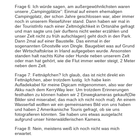
Frage 6: Ich würde sagen, am außergewöhnlichsten waren
unsere „Campingplätze“: Einmal auf einem ehemaligen
Campingplatz, der schon Jahre geschlossen war, aber immer
noch in unserem Reiseführer stand. Dann haben wir mal in
der TouristInfo nach einer Zeltmöglichkeit in Ortsnähe gefragt
und man sagte uns (wir durftens nicht weiter erzählen und
unser Zelt nicht zu früh aufschlagen) geht doch in den Park.
Dann 2mal auf einer Baustelle. Das einmal in der
sogenannten Ghostville von Dingle. Baugebiet was auf Grund
der Wirtschaftskrise in Irland aufgegeben wurde. Ansonsten
standen halt nachts Kühe oder Hunde neben unserem Zelt
oder man hat gehört, wie die Flut immer weiter steigt, 2 Meter
neben dem Zelt.
Frage 7: Fettnäpfchen? Ich glaub, das ist nicht direkt ein
Fettnäpfchen, aber trotzdem lustig. Ich habe kein
Aufladekabel für meine Digicam mitgenommen, also war der
Akku nach dem KerryWay leer. Um trotzdem Erinnerungen
festhalten zu können haben wir 2 Einwegkameras gekauft(Die
Bilder sind miserabel, das mach ich nicht noch mal). An einem
Wasserfall wollten wir ein gemeinsames Bild von uns haben
und haben 2 Amerikanische Touris gefragt, ob sie uns
fotografieren könnten. Sie haben uns etwas ausgelacht
aufgrund unser hinterwäldlerischen Kamera.
Frage 8: Nein, meistens weiß ich noch nicht was mich
erwartet.