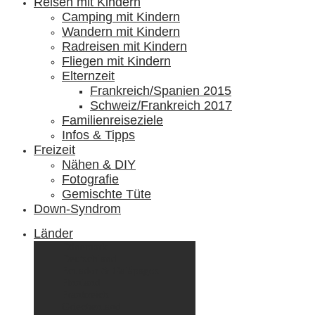
Reisen mit Kindern
Camping mit Kindern
Wandern mit Kindern
Radreisen mit Kindern
Fliegen mit Kindern
Elternzeit
Frankreich/Spanien 2015
Schweiz/Frankreich 2017
Familienreiseziele
Infos & Tipps
Freizeit
Nähen & DIY
Fotografie
Gemischte Tüte
Down-Syndrom
Länder
Dänemark
Deutschland
Ecuador & Galápagos
Finnland
Frankreich
Griechenland