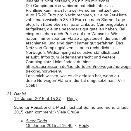
jedenfalls nicht bereuen, da bin ich mir sicher.
Die Campingpreise variieren natürlich, aber als
Richtlinie kann man für zwei Personen mit Zelt und
Auto 15-20 Euro pro Nacht rechnen, für eine 2er-Hütte
zahlt man zwischen 35-70 Euro (je nach Sterne, Lage
etc.). Ich habe oben ein paar Links zu Campingplätzen
aufgelistet, die uns besonders gut gefallen haben. Bei
einigen stehen auch Preise auf der Webseite. Wir
haben immer spontan Plätze angesteuert, die uns nett
erschienen, und sind damit immer gut gefahren. Das
Netz von Campingplätzen ist auch recht dicht in
Norwegen. Wildcamping ist selbstverständlich auch
erlaubt. Infos zum Jedermannsrecht und weitere
Campingplatz-Links findest du hier:
https://ausreisserin.de/laendertouren/norwegen/norwege
trekking/norwegen/
.
Lass mich wissen, wie es dir gefallen hat, wenn du
deine Norwegen-Pläne in die Tat umgesetzt hast! Viel
Spaß!
Daniel
19. Januar 2015 at 15:37
·
Reply
Schöner Reisebericht. Macht lust auf Sonne und mehr. Urlaub
2015 kann kommen! ;) Viele Grüße
Ausreißerin
19. Januar 2015 at 16:40
·
Reply