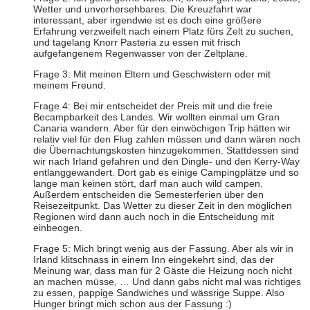
Wetter und unvorhersehbares. Die Kreuzfahrt war
interessant, aber irgendwie ist es doch eine größere
Erfahrung verzweifelt nach einem Platz fürs Zelt zu suchen,
und tagelang Knorr Pasteria zu essen mit frisch
aufgefangenem Regenwasser von der Zeltplane.
Frage 3: Mit meinen Eltern und Geschwistern oder mit
meinem Freund.
Frage 4: Bei mir entscheidet der Preis mit und die freie
Becampbarkeit des Landes. Wir wollten einmal um Gran
Canaria wandern. Aber für den einwöchigen Trip hätten wir
relativ viel für den Flug zahlen müssen und dann wären noch
die Übernachtungskosten hinzugekommen. Stattdessen sind
wir nach Irland gefahren und den Dingle- und den Kerry-Way
entlanggewandert. Dort gab es einige Campingplätze und so
lange man keinen stört, darf man auch wild campen.
Außerdem entscheiden die Semesterferien über den
Reisezeitpunkt. Das Wetter zu dieser Zeit in den möglichen
Regionen wird dann auch noch in die Entscheidung mit
einbeogen.
Frage 5: Mich bringt wenig aus der Fassung. Aber als wir in
Irland klitschnass in einem Inn eingekehrt sind, das der
Meinung war, dass man für 2 Gäste die Heizung noch nicht
an machen müsse, … Und dann gabs nicht mal was richtiges
zu essen, pappige Sandwiches und wässrige Suppe. Also
Hunger bringt mich schon aus der Fassung :)