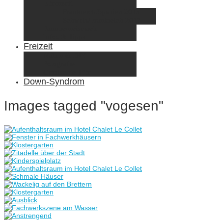
Elternzeit
Frankreich/Spanien 2015
Schweiz/Frankreich 2017
Familienreiseziele
Infos & Tipps
Freizeit
Nähen & DIY
Fotografie
Gemischte Tüte
Down-Syndrom
Images tagged "vogesen"