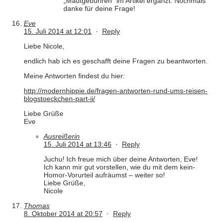
„Mautgebühren“ im Artikel ergänzt. Nochmals
danke für deine Frage!
Eve
15. Juli 2014 at 12:01
·
Reply
Liebe Nicole,
endlich hab ich es geschafft deine Fragen zu beantworten.
Meine Antworten findest du hier:
http://modernhippie.de/fragen-antworten-rund-ums-reisen-
blogstoeckchen-part-ii/
Liebe Grüße
Eve
Ausreißerin
15. Juli 2014 at 13:46
·
Reply
Juchu! Ich freue mich über deine Antworten, Eve!
Ich kann mir gut vorstellen, wie du mit dem kein-
Homor-Vorurteil aufräumst – weiter so!
Liebe Grüße,
Nicole
Thomas
8. Oktober 2014 at 20:57
·
Reply