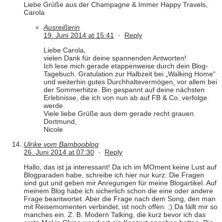
Liebe Grüße aus der Champagne & Immer Happy Travels,
Carola
Ausreißerin
19. Juni 2014 at 15:41
·
Reply
Liebe Carola,
vielen Dank für deine spannenden Antworten!
Ich lese mich gerade etappenweise durch dein Blog-
Tagebuch. Gratulation zur Halbzeit bei „Walking Home“
und weiterhin gutes Durchhaltevermögen, vor allem bei
der Sommerhitze. Bin gespannt auf deine nächsten
Erlebnisse, die ich von nun ab auf FB & Co. verfolge
werde.
Viele liebe Grüße aus dem gerade recht grauen
Dortmund,
Nicole
Ulrike vom Bambooblog
26. Juni 2014 at 07:30
·
Reply
Hallo, das ist ja interessant! Da ich im MOment keine Lust auf
Blogparaden habe, schreibe ich hier nur kurz: Die Fragen
sind gut und geben mir Anregungen für meine Blogartikel. Auf
meinem Blog habe ich sicherlich schon die eine oder andere
Frage beantwortet. Aber die Frage nach dem Song, den man
mit Reisemomenten verbindet, ist noch offen. ;) Da fällt mir so
manches ein. Z. B. Modern Talking, die kurz bevor ich das