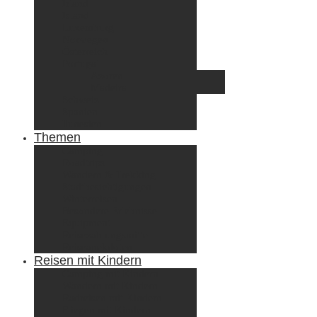
Irland
Island
Luxemburg
Norwegen
Österreich
Portugal
Azoren
Madeira
Schweiz
Spanien
Tunesien
Themen
Camping
Roadtrips
Wandern & Trekking
Stadtbesichtigungen
Winterreisen
Besondere Erlebnisse
Equipment
Reisezahlungsmittel
Reiseanekdoten
Reisen mit Kindern
Camping mit Kindern
Wandern mit Kindern
Radreisen mit Kindern
Fliegen mit Kindern