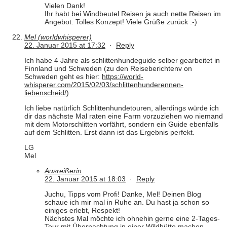
Vielen Dank!
Ihr habt bei Windbeutel Reisen ja auch nette Reisen im
Angebot. Tolles Konzept! Viele Grüße zurück :-)
Mel (worldwhisperer)
22. Januar 2015 at 17:32
·
Reply
Ich habe 4 Jahre als schlittenhundeguide selber gearbeitet in
Finnland und Schweden (zu den Reiseberichtenv on
Schweden geht es hier:
https://world-
whisperer.com/2015/02/03/schlittenhunderennen-
liebenscheid/
)
Ich liebe natürlich Schlittenhundetouren, allerdings würde ich
dir das nächste Mal raten eine Farm vorzuziehen wo niemand
mit dem Motorschlitten vorfährt, sondern ein Guide ebenfalls
auf dem Schlitten. Erst dann ist das Ergebnis perfekt.
LG
Mel
Ausreißerin
22. Januar 2015 at 18:03
·
Reply
Juchu, Tipps vom Profi! Danke, Mel! Deinen Blog
schaue ich mir mal in Ruhe an. Du hast ja schon so
einiges erlebt, Respekt!
Nächstes Mal möchte ich ohnehin gerne eine 2-Tages-
Tour mit Übernachtung in einer Wildhütte machen,