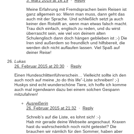
3. März 2015 at 16:19
·
Reply
Meine Erfahrung mit Fremdsprachen beim Reisen ist
ganz allgemein so: Wenn man muss, dann geht das
auch mit der Sprache. Und schließlich setzt ja auch
keiner den Rotstift an, wenn man etwas falsch macht.
Trau dich einfach, englisch zu reden, und du wirst
überrascht sein, wie viel von deinem alten
Schulenglisch dann doch hängen geblieben ist ;-) Die
Iren sind außerdem so freundlich und hilfsbereit, die
werden dich nicht auflaufen lassen. Viel Spaß auf
deiner Reise!
Lukas
26. Februar 2015 at 20:30
·
Reply
Einen Hundeschlittenführerschein… Vielleicht sollte ich den
auch noch auf meine „to do this life“-Liste schreiben! ;-)
Huskys sind echt wunderschöne Tiere, ich hoffe ich komme
auch mal irgendwann dazu bei einem solchen Gespann
mitzufahren!
Ausreißerin
26. Februar 2015 at 21:32
·
Reply
Schreib’s auf die Liste, es lohnt sich! :-)
Hab mir gerade deine Webseite angeschaut. Kraxen
hast du wahrscheinlich noch nicht getestet? Die
brauchen wir nämlich für den Sommer, haben aber