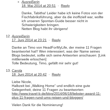
Ausreißerin
18. Mai 2014 at 20:51
·
Reply
Danke, Tabitha! Leider habe ich keine Fotos von der
Fischfabriksführung, aber da die inoffiziell war, wollte
ich unseren Spontan-Guide besser nicht in
Schwierigkeiten bringen.
Netten Blog habt ihr übrigens!
Ausreißerin
17. Juni 2014 at 23:21
·
Reply
Danke an Timo von HeadForMyLife, der meine 11 Fragen
beantwortet hat!! Wen interessiert, was der Name seines
Blogs bedeutet, sollte sich seine Antworten anschauen: [Link
mittlerweile erloschen]
Tolle Bedeutung, Timo, gefällt mir sehr gut!
Carola
18. Juni 2014 at 20:42
·
Reply
Liebe Nicole,
Halbzeit bei „Walking Home“ und endlich eine gute
Gelegenheit, deine 11 Fragen zu beantworten:
http://www.travel-b.de/blog/2014/06/18/liebster-award-11-
plus-11-fragen-rund-ums-reisen-und-bloggen/
Vielen Dank für die Nominierung!