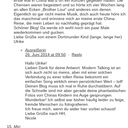
erste Mal in China war,d ort ein Konzert gegeben hatten. Die
Chensen waren begeistert und so hörte ich vier Wochen lang
an allen Ecken „Brother Loui“ und anderes von denen.
Eigentlich so gar nicht meine Musik, doch auch heute höre ich
das manchmal und erinnere mich an meine erste China-
Reise, die mein Leben so nachhaltig geprägt hat.
Schöner Blog! Da werde ich wohl noch ein paar Male
wiederkommen und gucken.
Liebe Grüße von einem Dortmunder Kind (lange, lange her)
Ulrike
Ausreißerin
26. Juni 2014 at 09:50
·
Reply
Hallo Ulrike!
Lieben Dank für deine Antwort. Modern Talking ist an
sich auch nicht so meins, aber mit einer solchen
Verbindung zu einer tollen Reise bekommt ein
einfacher Song wirklich einen persönlichen Wert – toll!
Deinen Blog muss ich mal in Ruhe durchstöbern. Auf
die Schnelle sind mir aber gerade deine phantastischen
Fotos von Chinas Kindern ins Auge gesprungen.
Wunderbar! Ich selbst war bisher häufig leider zu feige,
fremde Menschen zu fotografieren.
Ich freue mich, wenn du wider hier vorbei schaust!
Liebe Grüße nach HH,
Nicole
Miri