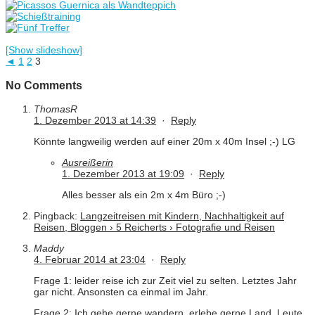
[Show slideshow]
◄
1
2
3
No Comments
ThomasR
1. Dezember 2013 at 14:39
·
Reply
Könnte langweilig werden auf einer 20m x 40m Insel ;-) LG
Ausreißerin
1. Dezember 2013 at 19:09
·
Reply
Alles besser als ein 2m x 4m Büro ;-)
Pingback:
Langzeitreisen mit Kindern, Nachhaltigkeit auf
Reisen, Bloggen › 5 Reicherts › Fotografie und Reisen
Maddy
4. Februar 2014 at 23:04
·
Reply
Frage 1: leider reise ich zur Zeit viel zu selten. Letztes Jahr
gar nicht. Ansonsten ca einmal im Jahr.
Frage 2: Ich gehe gerne wandern, erlebe gerne Land, Leute,