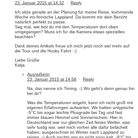
23. Januar 2015 at 14:32
·
Reply
Ich sitze gerade an der Planung für meine Reise, kommende
Woche ins finnische Lappland. Da kommt mir dein Bericht
natürlich perfekt zu passe.
Sag mal, wie bist du mit den Temperaturen dort oben
umgegangen? Muss ich für die Kamera etwas spezielles
beachten?
Dank deines Artikels freue ich mich jetzt noch viel mehr auf
die Tour und die Husky Fahrt :-)
Liebe Grüße
Katja
Ausreißerin
23. Januar 2015 at 14:58
·
Reply
Na, das nenne ich Timing :-) Wo geht’s denn genau hin
bei dir?
Was die Temperaturen angeht, kann ich nicht groß mit
eigenen Erfahrungen aufwarten. Wir hatten untypische
-5°C bis sogar leichte Plusgrade bei Tag und fast
immer blauen Himmel und Sonnenschein. Hier in
Deutschland war zur gleichen Zeit fieses Wetter, was
sehr lustig war, weil mich vorher alle dafür belächelt
haben, ausgerechnet im Winter nach Lappland zu
reisen :-) Auch nachts war es nicht sooo kalt, -8°C bis