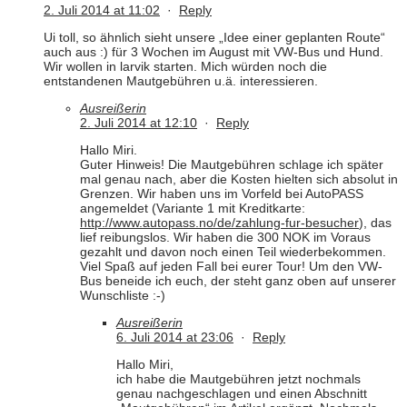
2. Juli 2014 at 11:02
·
Reply
Ui toll, so ähnlich sieht unsere „Idee einer geplanten Route“
auch aus :) für 3 Wochen im August mit VW-Bus und Hund.
Wir wollen in larvik starten. Mich würden noch die
entstandenen Mautgebühren u.ä. interessieren.
Ausreißerin
2. Juli 2014 at 12:10
·
Reply
Hallo Miri.
Guter Hinweis! Die Mautgebühren schlage ich später
mal genau nach, aber die Kosten hielten sich absolut in
Grenzen. Wir haben uns im Vorfeld bei AutoPASS
angemeldet (Variante 1 mit Kreditkarte:
http://www.autopass.no/de/zahlung-fur-besucher
), das
lief reibungslos. Wir haben die 300 NOK im Voraus
gezahlt und davon noch einen Teil wiederbekommen.
Viel Spaß auf jeden Fall bei eurer Tour! Um den VW-
Bus beneide ich euch, der steht ganz oben auf unserer
Wunschliste :-)
Ausreißerin
6. Juli 2014 at 23:06
·
Reply
Hallo Miri,
ich habe die Mautgebühren jetzt nochmals
genau nachgeschlagen und einen Abschnitt