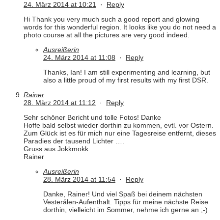
24. März 2014 at 10:21
·
Reply
Hi Thank you very much such a good report and glowing
words for this wonderful region. It looks like you do not need a
photo course at all the pictures are very good indeed.
Ausreißerin
24. März 2014 at 11:08
·
Reply
Thanks, Ian! I am still experimenting and learning, but
also a little proud of my first results with my first DSR.
Rainer
28. März 2014 at 11:12
·
Reply
Sehr schöner Bericht und tolle Fotos! Danke
Hoffe bald selbst wieder dorthin zu kommen, evtl. vor Ostern.
Zum Glück ist es für mich nur eine Tagesreise entfernt, dieses
Paradies der tausend Lichter ….
Gruss aus Jokkmokk
Rainer
Ausreißerin
28. März 2014 at 11:54
·
Reply
Danke, Rainer! Und viel Spaß bei deinem nächsten
Vesterålen-Aufenthalt. Tipps für meine nächste Reise
dorthin, vielleicht im Sommer, nehme ich gerne an ;-)