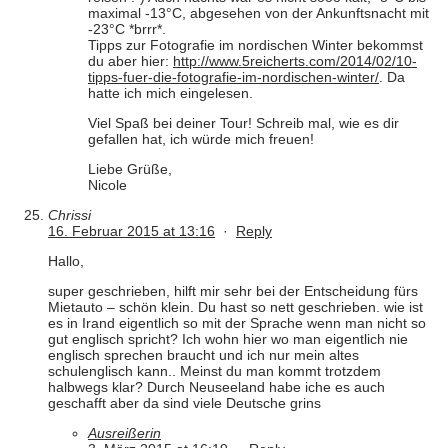
maximal -13°C, abgesehen von der Ankunftsnacht mit
-23°C *brrr*.
Tipps zur Fotografie im nordischen Winter bekommst
du aber hier:
http://www.5reicherts.com/2014/02/10-
tipps-fuer-die-fotografie-im-nordischen-winter/
. Da
hatte ich mich eingelesen.
Viel Spaß bei deiner Tour! Schreib mal, wie es dir
gefallen hat, ich würde mich freuen!
Liebe Grüße,
Nicole
Chrissi
16. Februar 2015 at 13:16
·
Reply
Hallo,
super geschrieben, hilft mir sehr bei der Entscheidung fürs
Mietauto – schön klein. Du hast so nett geschrieben. wie ist
es in Irand eigentlich so mit der Sprache wenn man nicht so
gut englisch spricht? Ich wohn hier wo man eigentlich nie
englisch sprechen braucht und ich nur mein altes
schulenglisch kann.. Meinst du man kommt trotzdem
halbwegs klar? Durch Neuseeland habe iche es auch
geschafft aber da sind viele Deutsche grins
Ausreißerin