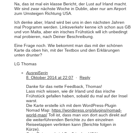
Na, das ist mal ein klasse Bericht, der Lust auf Irland macht.
Wir sind zwar nächste Woche in Dublin, aber nur am Airport
zum Umsteigen Richtung USA.
Ich denke aber, Irland wird bei uns in den nächsten Jahren
mal Programm werden. Linksverkehr kenne ich schon aus GB
und von Malta, aber ein irisches Frühstück will ich unbedingt
mal probieren, nach Deiner Beschreibung.
Eine Frage noch. Wie bekommt man das mit der schönen
Karte da oben hin, mit der Textbox und den Erklärungen
unten drunter?
LG Thomas
Ausreißerin
8. Oktober 2014 at 22:07
·
Reply
Danke für das nette Feedback, Thomas!
Lass mich wissen, wie dir Irland und das irische
Frühstück gefallen haben, sobald du mal auf der Insel
warst.
Die Karte erstelle ich mit dem WordPress-Plugin
Nomad Map:
https://wordpress.org/plugins/nomad-
world-map/
Toll ist, dass man von dort auch direkt auf
die weiterführenden Berichte zu den einzelnen
Reiseetappen verlinken kann (Berichte folgen in
Kürze).