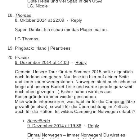
Gute Reise und viel Spaß in den USA!
LG, Nicole
Thomas
8. Oktober 2014 at 22:09
·
Reply
Super, Danke. Ich schau mir das Plugin mal an.
LG Thomas
Pingback:
Irland | Pearltrees
Frauke
9. Dezember 2014 at 14:08
·
Reply
Gemein! Unsere Tour für den Sommer 2015 sollte eigentlich
nach Indonesien gehen. Nun lese ich hier auf deiner Seite
und kann kaum wiederstehen. Norwegen steht auch schon so
lange auf unserer Bucket-Liste und wurde gerade ganz weit
noch oben gezogen :-) Bisher haben wir dies aus
Kostengründen immer wieder geschoben.
Mich würde interessieren, was habt ihr für die Campingplätze
gezahlt (in etwa), sowohl für die Übernachtung im Zelt als
auch für die Hütten. Ist wildes Camping in Norwegen erlaubt?
Ausreißerin
9. Dezember 2014 at 19:36
·
Reply
Einmal Norwegen – immer Norwegen! Du wirst es