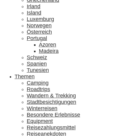
Griechenland
Irland
Island
Luxemburg
Norwegen
Österreich
Portugal
Azoren
Madeira
Schweiz
Spanien
Tunesien
Themen
Camping
Roadtrips
Wandern & Trekking
Stadtbesichtigungen
Winterreisen
Besondere Erlebnisse
Equipment
Reisezahlungsmittel
Reiseanekdoten