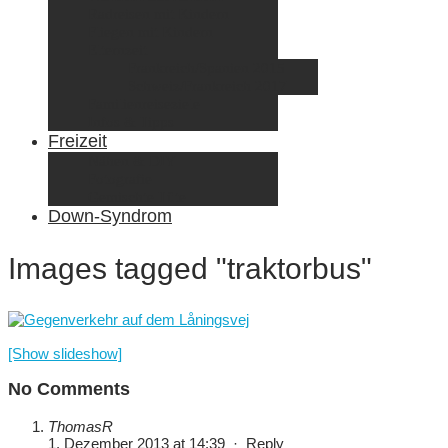
Radreisen mit Kindern
Fliegen mit Kindern
Elternzeit
Frankreich/Spanien 2015
Schweiz/Frankreich 2017
Familienreiseziele
Infos & Tipps
Freizeit
Nähen & DIY
Fotografie
Gemischte Tüte
Down-Syndrom
Images tagged "traktorbus"
[Show slideshow]
No Comments
ThomasR
1. Dezember 2013 at 14:39
·
Reply