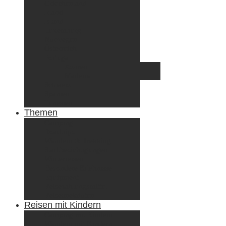
Griechenland
Irland
Island
Luxemburg
Norwegen
Österreich
Portugal
Azoren
Madeira
Schweiz
Spanien
Tunesien
Themen
Camping
Roadtrips
Wandern & Trekking
Stadtbesichtigungen
Winterreisen
Besondere Erlebnisse
Equipment
Reisezahlungsmittel
Reiseanekdoten
Reisen mit Kindern
Camping mit Kindern
Wandern mit Kindern