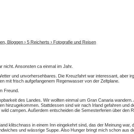
sen, Bloggen › 5 Reicherts › Fotografie und Reisen
gar nicht. Ansonsten ca einmal im Jahr.
etter und unvorhersehbares. Die Kreuzfahrt war interessant, aber ir
ssen mit frisch aufgefangenem Regenwasser von der Zeltplane.
em Freund.
mpbarkeit des Landes. Wir wollten einmal um Gran Canaria wandern. Abe
 hinzugekommen. Stattdessen sind wir nach Irland gefahren und de
 wild campen. Außerdem entscheiden die Semesterferien über den Re
 Irland klitschnass in einem Inn eingekehrt sind, das der Meinung w
ndwiches und wässrige Suppe. Also Hunger bringt mich schon aus d