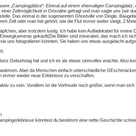
sere „Campingplätze“: Einmal auf einem ehemaligen Campingplatz, 
 einer Zeltmöglichkeit in Ortsnähe gefragt und man sagte uns (wir durf
telle. Das einmal in der sogenannten Ghostville von Dingle. Baugebi
 Zelt oder man hat gehört, wie die Flut immer weiter steigt, 2 Met
ettnäpfchen, aber trotzdem lustig. Ich habe kein Aufladekabel für m
Einwegkameras gekauft(Die Bilder sind miserabel, das mach ich nich
sie uns fotografieren könnten. Sie haben uns etwas ausgelacht aufg
t.
uss Geburtstag hat und ich es als etwas sinnvolles erachte. Also ke
hwärmen. Aber da Menschen einfach unterschiedliche GEschmäcker h
ch immer wieder neue Erlebnisse zu verschaffen.
iv zu sein. Vorallem ist die Vorfreude noch größer, wenn man sich 
!
ampingerlebnisse könntest du bestimmt eine nette Geschichte schreib