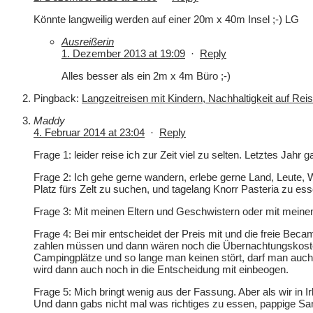
Könnte langweilig werden auf einer 20m x 40m Insel ;-) LG
Ausreißerin
1. Dezember 2013 at 19:09
·
Reply
Alles besser als ein 2m x 4m Büro ;-)
Pingback:
Langzeitreisen mit Kindern, Nachhaltigkeit auf Rei
Maddy
4. Februar 2014 at 23:04
·
Reply
Frage 1: leider reise ich zur Zeit viel zu selten. Letztes Jahr 
Frage 2: Ich gehe gerne wandern, erlebe gerne Land, Leute, W
Platz fürs Zelt zu suchen, und tagelang Knorr Pasteria zu e
Frage 3: Mit meinen Eltern und Geschwistern oder mit mein
Frage 4: Bei mir entscheidet der Preis mit und die freie Beca
zahlen müssen und dann wären noch die Übernachtungskosten
Campingplätze und so lange man keinen stört, darf man auch
wird dann auch noch in die Entscheidung mit einbeogen.
Frage 5: Mich bringt wenig aus der Fassung. Aber als wir in
Und dann gabs nicht mal was richtiges zu essen, pappige Sa