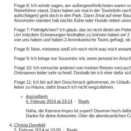
Frage 6: Ich würde sagen, am außergewöhnlichsten waren un
Reiseführer stand. Dann haben wir mal in der TouristInfo nach
aufschlagen) geht doch in den Park. Dann 2mal auf einer Baus
Ansonsten standen halt nachts Kühe oder Hunde neben unserem
Frage 7: Fettnäpfchen? Ich glaub, das ist nicht direkt ein F
Um trotzdem Erinnerungen festhalten zu können haben wir 2 
von uns haben und haben 2 Amerikanische Touris gefragt, ob 
Frage 8: Nein, meistens weiß ich noch nicht was mich erwarte
Frage 9: Ich bringe nur Souvenirs mit, wenn jemand im Anschl
Frage 10: Ich versuche anderen von meinen Reisen vorzusc
Ortsnamen leider sehr schnell. Deshalb bin ich eher dafür si
Frage 11: Ich bin auf den Geschmack gekommen, im Urlaub akt
lieber zu Hause, dafür brauch ich nicht wegzufahren.
Ausreißerin
4. Februar 2014 at 23:14
·
Reply
Haha, die Kamera-Impro ist super!! Daumen hoch dafür
Danke für deine Antworten. Über die abenteuerlichen C
Christa Dornfeld
5. Februar 2014 at 10:09
·
Reply