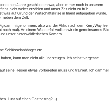
der schon Jahre geschlossen war, aber immer noch in unserem
tens nicht weiter erzählen und unser Zelt nicht zu früh
et was auf Grund der Wirtschaftskrise in Irland aufgegeben wurde.
er neben dem Zelt.
eine Digicam mitgenommen, also war der Akku nach dem KerryWay leer.
t noch mal). An einem Wasserfall wollten wir ein gemeinsames Bild
rund unser hinterwäldlerischen Kamera.
ine Schlüsselanhänger etc.
aben, kann man nicht alle überzeugen. Ich selbst vergesse
auf seine Reisen etwas vorbereiten muss und trainiert. Ich gammel
en. Lust auf einen Gastbeitrag? ;-)