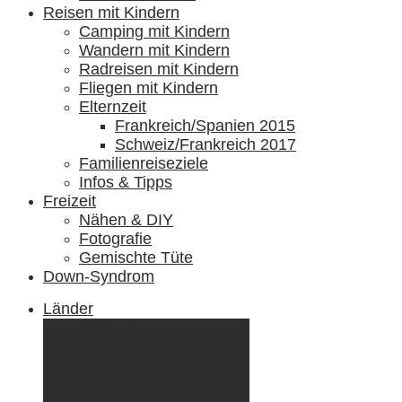
Reisen mit Kindern
Camping mit Kindern
Wandern mit Kindern
Radreisen mit Kindern
Fliegen mit Kindern
Elternzeit
Frankreich/Spanien 2015
Schweiz/Frankreich 2017
Familienreiseziele
Infos & Tipps
Freizeit
Nähen & DIY
Fotografie
Gemischte Tüte
Down-Syndrom
Länder
Dänemark
Deutschland
Ecuador & Galápagos
Finnland
Frankreich