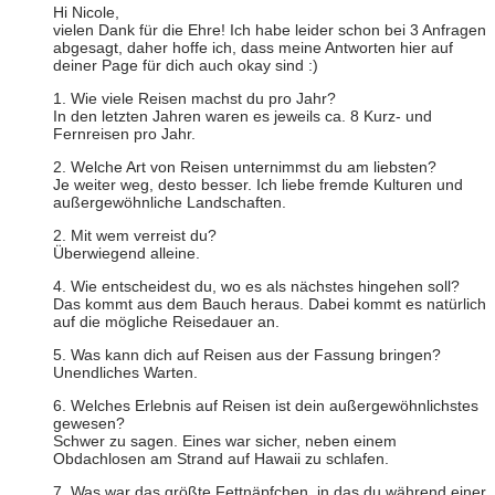
Hi Nicole,
vielen Dank für die Ehre! Ich habe leider schon bei 3 Anfragen
abgesagt, daher hoffe ich, dass meine Antworten hier auf
deiner Page für dich auch okay sind :)
1. Wie viele Reisen machst du pro Jahr?
In den letzten Jahren waren es jeweils ca. 8 Kurz- und
Fernreisen pro Jahr.
2. Welche Art von Reisen unternimmst du am liebsten?
Je weiter weg, desto besser. Ich liebe fremde Kulturen und
außergewöhnliche Landschaften.
2. Mit wem verreist du?
Überwiegend alleine.
4. Wie entscheidest du, wo es als nächstes hingehen soll?
Das kommt aus dem Bauch heraus. Dabei kommt es natürlich
auf die mögliche Reisedauer an.
5. Was kann dich auf Reisen aus der Fassung bringen?
Unendliches Warten.
6. Welches Erlebnis auf Reisen ist dein außergewöhnlichstes
gewesen?
Schwer zu sagen. Eines war sicher, neben einem
Obdachlosen am Strand auf Hawaii zu schlafen.
7. Was war das größte Fettnäpfchen, in das du während einer