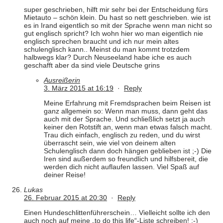
super geschrieben, hilft mir sehr bei der Entscheidung fürs
Mietauto – schön klein. Du hast so nett geschrieben. wie ist
es in Irand eigentlich so mit der Sprache wenn man nicht so
gut englisch spricht? Ich wohn hier wo man eigentlich nie
englisch sprechen braucht und ich nur mein altes
schulenglisch kann.. Meinst du man kommt trotzdem
halbwegs klar? Durch Neuseeland habe iche es auch
geschafft aber da sind viele Deutsche grins
Ausreißerin
3. März 2015 at 16:19
·
Reply
Meine Erfahrung mit Fremdsprachen beim Reisen ist
ganz allgemein so: Wenn man muss, dann geht das
auch mit der Sprache. Und schließlich setzt ja auch
keiner den Rotstift an, wenn man etwas falsch macht.
Trau dich einfach, englisch zu reden, und du wirst
überrascht sein, wie viel von deinem alten
Schulenglisch dann doch hängen geblieben ist ;-) Die
Iren sind außerdem so freundlich und hilfsbereit, die
werden dich nicht auflaufen lassen. Viel Spaß auf
deiner Reise!
Lukas
26. Februar 2015 at 20:30
·
Reply
Einen Hundeschlittenführerschein… Vielleicht sollte ich den
auch noch auf meine „to do this life“-Liste schreiben! ;-)