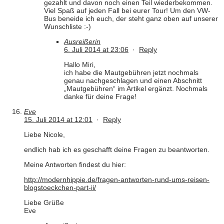
gezahlt und davon noch einen Teil wiederbekommen.
Viel Spaß auf jeden Fall bei eurer Tour! Um den VW-
Bus beneide ich euch, der steht ganz oben auf unserer
Wunschliste :-)
Ausreißerin
6. Juli 2014 at 23:06
·
Reply
Hallo Miri,
ich habe die Mautgebühren jetzt nochmals
genau nachgeschlagen und einen Abschnitt
„Mautgebühren“ im Artikel ergänzt. Nochmals
danke für deine Frage!
Eve
15. Juli 2014 at 12:01
·
Reply
Liebe Nicole,
endlich hab ich es geschafft deine Fragen zu beantworten.
Meine Antworten findest du hier:
http://modernhippie.de/fragen-antworten-rund-ums-reisen-
blogstoeckchen-part-ii/
Liebe Grüße
Eve