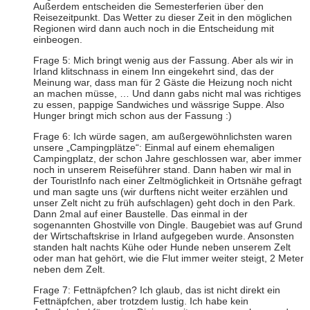
Außerdem entscheiden die Semesterferien über den
Reisezeitpunkt. Das Wetter zu dieser Zeit in den möglichen
Regionen wird dann auch noch in die Entscheidung mit
einbeogen.
Frage 5: Mich bringt wenig aus der Fassung. Aber als wir in
Irland klitschnass in einem Inn eingekehrt sind, das der
Meinung war, dass man für 2 Gäste die Heizung noch nicht
an machen müsse, … Und dann gabs nicht mal was richtiges
zu essen, pappige Sandwiches und wässrige Suppe. Also
Hunger bringt mich schon aus der Fassung :)
Frage 6: Ich würde sagen, am außergewöhnlichsten waren
unsere „Campingplätze“: Einmal auf einem ehemaligen
Campingplatz, der schon Jahre geschlossen war, aber immer
noch in unserem Reiseführer stand. Dann haben wir mal in
der TouristInfo nach einer Zeltmöglichkeit in Ortsnähe gefragt
und man sagte uns (wir durftens nicht weiter erzählen und
unser Zelt nicht zu früh aufschlagen) geht doch in den Park.
Dann 2mal auf einer Baustelle. Das einmal in der
sogenannten Ghostville von Dingle. Baugebiet was auf Grund
der Wirtschaftskrise in Irland aufgegeben wurde. Ansonsten
standen halt nachts Kühe oder Hunde neben unserem Zelt
oder man hat gehört, wie die Flut immer weiter steigt, 2 Meter
neben dem Zelt.
Frage 7: Fettnäpfchen? Ich glaub, das ist nicht direkt ein
Fettnäpfchen, aber trotzdem lustig. Ich habe kein