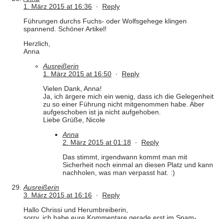
1. März 2015 at 16:36
·
Reply
Führungen durchs Fuchs- oder Wolfsgehege klingen
spannend. Schöner Artikel!
Herzlich,
Anna
Ausreißerin
1. März 2015 at 16:50
·
Reply
Vielen Dank, Anna!
Ja, ich ärgere mich ein wenig, dass ich die Gelegenheit
zu so einer Führung nicht mitgenommen habe. Aber
aufgeschoben ist ja nicht aufgehoben.
Liebe Grüße, Nicole
Anna
2. März 2015 at 01:18
·
Reply
Das stimmt, irgendwann kommt man mit
Sicherheit noch einmal an diesen Platz und kann
nachholen, was man verpasst hat. :)
Ausreißerin
3. März 2015 at 16:16
·
Reply
Hallo Chrissi und Herumbreiberin,
sorry, ich habe eure Kommentare gerade erst im Spam-