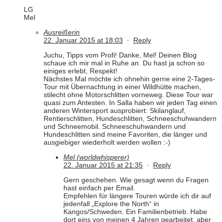
LG
Mel
Ausreißerin
22. Januar 2015 at 18:03
·
Reply
Juchu, Tipps vom Profi! Danke, Mel! Deinen Blog
schaue ich mir mal in Ruhe an. Du hast ja schon so
einiges erlebt, Respekt!
Nächstes Mal möchte ich ohnehin gerne eine 2-Tages-
Tour mit Übernachtung in einer Wildhütte machen,
stilecht ohne Motorschlitten vorneweg. Diese Tour war
quasi zum Antesten. In Salla haben wir jeden Tag einen
anderen Wintersport ausprobiert: Skilanglauf,
Rentierschlitten, Hundeschlitten, Schneeschuhwandern
und Schneemobil. Schneeschuhwandern und
Hundeschlitten sind meine Favoriten, die länger und
ausgiebiger wiederholt werden wollen :-)
Mel (worldwhisperer)
22. Januar 2015 at 21:35
·
Reply
Gern geschehen. Wie gesagt wenn du Fragen
hast einfach per Email.
Empfehlen für längere Touren würde ich dir auf
jedenfall „Explore the North“ in
Kangos/Schweden. Ein Familienbetrieb. Habe
dort eins von meinen 4 Jahren gearbeitet, aber