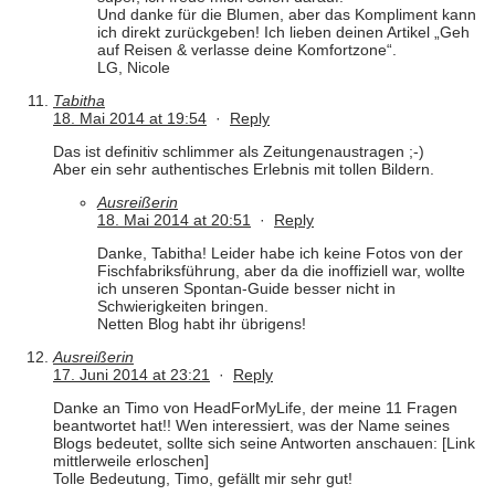
Und danke für die Blumen, aber das Kompliment kann
ich direkt zurückgeben! Ich lieben deinen Artikel „Geh
auf Reisen & verlasse deine Komfortzone“.
LG, Nicole
Tabitha
18. Mai 2014 at 19:54
·
Reply
Das ist definitiv schlimmer als Zeitungenaustragen ;-)
Aber ein sehr authentisches Erlebnis mit tollen Bildern.
Ausreißerin
18. Mai 2014 at 20:51
·
Reply
Danke, Tabitha! Leider habe ich keine Fotos von der
Fischfabriksführung, aber da die inoffiziell war, wollte
ich unseren Spontan-Guide besser nicht in
Schwierigkeiten bringen.
Netten Blog habt ihr übrigens!
Ausreißerin
17. Juni 2014 at 23:21
·
Reply
Danke an Timo von HeadForMyLife, der meine 11 Fragen
beantwortet hat!! Wen interessiert, was der Name seines
Blogs bedeutet, sollte sich seine Antworten anschauen: [Link
mittlerweile erloschen]
Tolle Bedeutung, Timo, gefällt mir sehr gut!