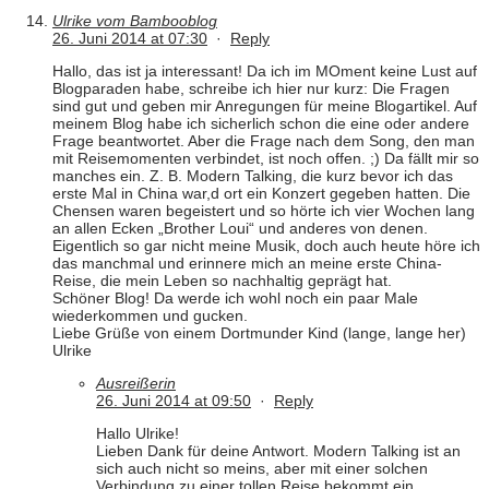
Ulrike vom Bambooblog
26. Juni 2014 at 07:30
·
Reply
Hallo, das ist ja interessant! Da ich im MOment keine Lust auf
Blogparaden habe, schreibe ich hier nur kurz: Die Fragen
sind gut und geben mir Anregungen für meine Blogartikel. Auf
meinem Blog habe ich sicherlich schon die eine oder andere
Frage beantwortet. Aber die Frage nach dem Song, den man
mit Reisemomenten verbindet, ist noch offen. ;) Da fällt mir so
manches ein. Z. B. Modern Talking, die kurz bevor ich das
erste Mal in China war,d ort ein Konzert gegeben hatten. Die
Chensen waren begeistert und so hörte ich vier Wochen lang
an allen Ecken „Brother Loui“ und anderes von denen.
Eigentlich so gar nicht meine Musik, doch auch heute höre ich
das manchmal und erinnere mich an meine erste China-
Reise, die mein Leben so nachhaltig geprägt hat.
Schöner Blog! Da werde ich wohl noch ein paar Male
wiederkommen und gucken.
Liebe Grüße von einem Dortmunder Kind (lange, lange her)
Ulrike
Ausreißerin
26. Juni 2014 at 09:50
·
Reply
Hallo Ulrike!
Lieben Dank für deine Antwort. Modern Talking ist an
sich auch nicht so meins, aber mit einer solchen
Verbindung zu einer tollen Reise bekommt ein