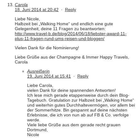
Carola
18. Juni 2014 at 20:42
·
Reply
Liebe Nicole,
Halbzeit bei „Walking Home“ und endlich eine gute
Gelegenheit, deine 11 Fragen zu beantworten:
http://www.travel-b.de/blog/2014/06/18/liebster-award-11-
plus-11-fragen-rund-ums-reisen-und-bloggen/
Vielen Dank für die Nominierung!
Liebe Grüße aus der Champagne & Immer Happy Travels,
Carola
Ausreißerin
19. Juni 2014 at 15:41
·
Reply
Liebe Carola,
vielen Dank für deine spannenden Antworten!
Ich lese mich gerade etappenweise durch dein Blog-
Tagebuch. Gratulation zur Halbzeit bei „Walking Home“
und weiterhin gutes Durchhaltevermögen, vor allem bei
der Sommerhitze. Bin gespannt auf deine nächsten
Erlebnisse, die ich von nun ab auf FB & Co. verfolge
werde.
Viele liebe Grüße aus dem gerade recht grauen
Dortmund,
Nicole