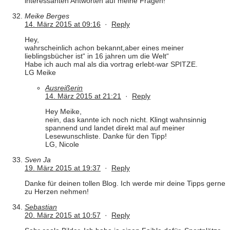
interessanten Antworten auf meine Fragen!
Meike Berges
14. März 2015 at 09:16
·
Reply
Hey,
wahrscheinlich achon bekannt,aber eines meiner
lieblingsbücher ist“ in 16 jahren um die Welt“
Habe ich auch mal als dia vortrag erlebt-war SPITZE.
LG Meike
Ausreißerin
14. März 2015 at 21:21
·
Reply
Hey Meike,
nein, das kannte ich noch nicht. Klingt wahnsinnig
spannend und landet direkt mal auf meiner
Lesewunschliste. Danke für den Tipp!
LG, Nicole
Sven Ja
19. März 2015 at 19:37
·
Reply
Danke für deinen tollen Blog. Ich werde mir deine Tipps gerne
zu Herzen nehmen!
Sebastian
20. März 2015 at 10:57
·
Reply