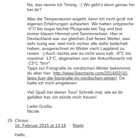
Na, das nenne ich Timing :-) Wo geht’s denn genau hin
bei dir?
Was die Temperaturen angeht, kann ich nicht groß mit
eigenen Erfahrungen aufwarten. Wir hatten untypische
-5°C bis sogar leichte Plusgrade bei Tag und fast
immer blauen Himmel und Sonnenschein. Hier in
Deutschland war zur gleichen Zeit fieses Wetter, was
sehr lustig war, weil mich vorher alle dafür belächelt
haben, ausgerechnet im Winter nach Lappland zu
reisen :-) Auch nachts war es nicht sooo kalt, -8°C bis
maximal -13°C, abgesehen von der Ankunftsnacht mit
-23°C *brrr*.
Tipps zur Fotografie im nordischen Winter bekommst
du aber hier:
http://www.5reicherts.com/2014/02/10-
tipps-fuer-die-fotografie-im-nordischen-winter/
. Da
hatte ich mich eingelesen.
Viel Spaß bei deiner Tour! Schreib mal, wie es dir
gefallen hat, ich würde mich freuen!
Liebe Grüße,
Nicole
Chrissi
16. Februar 2015 at 13:16
·
Reply
Hallo,