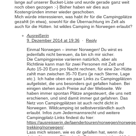
lange auf unserer Bucket-Liste und wurde gerade ganz weit
noch oben gezogen :-) Bisher haben wir dies aus
Kostengründen immer wieder geschoben.
Mich würde interessieren, was habt ihr für die Campingplätze
gezahlt (in etwa), sowohl für die Übernachtung im Zelt als
auch für die Hütten. Ist wildes Camping in Norwegen erlaubt?
Ausreißerin
9. Dezember 2014 at 19:36
·
Reply
Einmal Norwegen – immer Norwegen! Du wirst es
jedenfalls nicht bereuen, da bin ich mir sicher.
Die Campingpreise variieren natürlich, aber als
Richtlinie kann man für zwei Personen mit Zelt und
Auto 15-20 Euro pro Nacht rechnen, für eine 2er-Hütte
zahlt man zwischen 35-70 Euro (je nach Sterne, Lage
etc.). Ich habe oben ein paar Links zu Campingplätzen
aufgelistet, die uns besonders gut gefallen haben. Bei
einigen stehen auch Preise auf der Webseite. Wir
haben immer spontan Plätze angesteuert, die uns nett
erschienen, und sind damit immer gut gefahren. Das
Netz von Campingplätzen ist auch recht dicht in
Norwegen. Wildcamping ist selbstverständlich auch
erlaubt. Infos zum Jedermannsrecht und weitere
Campingplatz-Links findest du hier:
https://ausreisserin.de/laendertouren/norwegen/norwege
trekking/norwegen/
.
Lass mich wissen, wie es dir gefallen hat, wenn du