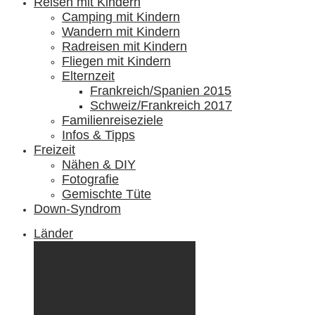
Reisen mit Kindern
Camping mit Kindern
Wandern mit Kindern
Radreisen mit Kindern
Fliegen mit Kindern
Elternzeit
Frankreich/Spanien 2015
Schweiz/Frankreich 2017
Familienreiseziele
Infos & Tipps
Freizeit
Nähen & DIY
Fotografie
Gemischte Tüte
Down-Syndrom
Länder
Dänemark
Deutschland
Ecuador & Galápagos
Finnland
Frankreich
Griechenland