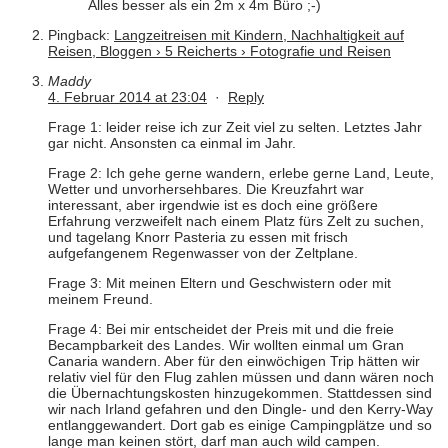
Alles besser als ein 2m x 4m Büro ;-)
Pingback:
Langzeitreisen mit Kindern, Nachhaltigkeit auf
Reisen, Bloggen › 5 Reicherts › Fotografie und Reisen
Maddy
4. Februar 2014 at 23:04
·
Reply
Frage 1: leider reise ich zur Zeit viel zu selten. Letztes Jahr
gar nicht. Ansonsten ca einmal im Jahr.
Frage 2: Ich gehe gerne wandern, erlebe gerne Land, Leute,
Wetter und unvorhersehbares. Die Kreuzfahrt war
interessant, aber irgendwie ist es doch eine größere
Erfahrung verzweifelt nach einem Platz fürs Zelt zu suchen,
und tagelang Knorr Pasteria zu essen mit frisch
aufgefangenem Regenwasser von der Zeltplane.
Frage 3: Mit meinen Eltern und Geschwistern oder mit
meinem Freund.
Frage 4: Bei mir entscheidet der Preis mit und die freie
Becampbarkeit des Landes. Wir wollten einmal um Gran
Canaria wandern. Aber für den einwöchigen Trip hätten wir
relativ viel für den Flug zahlen müssen und dann wären noch
die Übernachtungskosten hinzugekommen. Stattdessen sind
wir nach Irland gefahren und den Dingle- und den Kerry-Way
entlanggewandert. Dort gab es einige Campingplätze und so
lange man keinen stört, darf man auch wild campen.