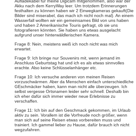
Aufladekabel für meine Digicam mitgenommen, also war der
Akku nach dem KerryWay leer. Um trotzdem Erinnerungen
festhalten zu können haben wir 2 Einwegkameras gekauft(Die
Bilder sind miserabel, das mach ich nicht noch mal). An einem
Wasserfall wollten wir ein gemeinsames Bild von uns haben
und haben 2 Amerikanische Touris gefragt, ob sie uns
fotografieren könnten. Sie haben uns etwas ausgelacht
aufgrund unser hinterwäldlerischen Kamera.
Frage 8: Nein, meistens weiß ich noch nicht was mich
erwartet.
Frage 9: Ich bringe nur Souvenirs mit, wenn jemand im
Anschluss Geburtstag hat und ich es als etwas sinnvolles
erachte. Also keine Schlüsselanhänger etc.
Frage 10: Ich versuche anderen von meinen Reisen
vorzuschwärmen. Aber da Menschen einfach unterschiedliche
GEschmäcker haben, kann man nicht alle überzeugen. Ich
selbst vergesse Ortsnamen leider sehr schnell. Deshalb bin
ich eher dafür sich immer wieder neue Erlebnisse zu
verschaffen.
Frage 11: Ich bin auf den Geschmack gekommen, im Urlaub
aktiv zu sein. Vorallem ist die Vorfreude noch größer, wenn
man sich auf seine Reisen etwas vorbereiten muss und
trainiert. Ich gammel lieber zu Hause, dafür brauch ich nicht
wegzufahren.