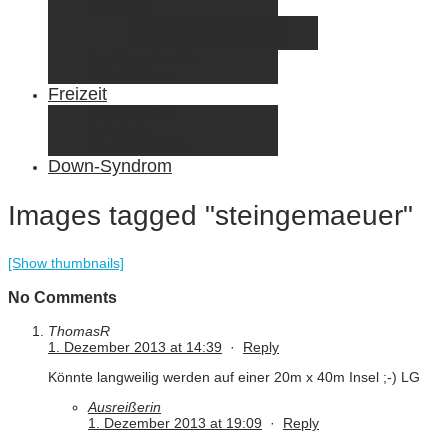
Elternzeit
Frankreich/Spanien 2015
Schweiz/Frankreich 2017
Familienreiseziele
Infos & Tipps
Freizeit
Nähen & DIY
Fotografie
Gemischte Tüte
Down-Syndrom
Images tagged "steingemaeuer"
[Show thumbnails]
No Comments
ThomasR
1. Dezember 2013 at 14:39
·
Reply
Könnte langweilig werden auf einer 20m x 40m Insel ;-) LG
Ausreißerin
1. Dezember 2013 at 19:09
·
Reply