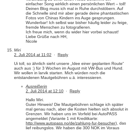
einfacher Song wirklich einen persönlichen Wert – toll!
Deinen Blog muss ich mal in Ruhe durchstöbern. Auf
die Schnelle sind mir aber gerade deine phantastischen
Fotos von Chinas Kindern ins Auge gesprungen.
Wunderbar! Ich selbst war bisher häufig leider zu feige,
fremde Menschen zu fotografieren.
Ich freue mich, wenn du wider hier vorbei schaust!
Liebe Grüße nach HH,
Nicole
Miri
2. Juli 2014 at 11:02
·
Reply
Ui toll, so ähnlich sieht unsere „Idee einer geplanten Route“
auch aus :) für 3 Wochen im August mit VW-Bus und Hund.
Wir wollen in larvik starten. Mich würden noch die
entstandenen Mautgebühren u.ä. interessieren.
Ausreißerin
2. Juli 2014 at 12:10
·
Reply
Hallo Miri.
Guter Hinweis! Die Mautgebühren schlage ich später
mal genau nach, aber die Kosten hielten sich absolut in
Grenzen. Wir haben uns im Vorfeld bei AutoPASS
angemeldet (Variante 1 mit Kreditkarte:
http://www.autopass.no/de/zahlung-fur-besucher
), das
lief reibungslos. Wir haben die 300 NOK im Voraus