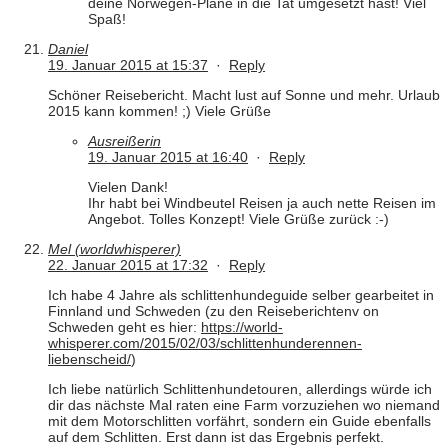
deine Norwegen-Pläne in die Tat umgesetzt hast! Viel
Spaß!
Daniel
19. Januar 2015 at 15:37
·
Reply
Schöner Reisebericht. Macht lust auf Sonne und mehr. Urlaub
2015 kann kommen! ;) Viele Grüße
Ausreißerin
19. Januar 2015 at 16:40
·
Reply
Vielen Dank!
Ihr habt bei Windbeutel Reisen ja auch nette Reisen im
Angebot. Tolles Konzept! Viele Grüße zurück :-)
Mel (worldwhisperer)
22. Januar 2015 at 17:32
·
Reply
Ich habe 4 Jahre als schlittenhundeguide selber gearbeitet in
Finnland und Schweden (zu den Reiseberichtenv on
Schweden geht es hier:
https://world-
whisperer.com/2015/02/03/schlittenhunderennen-
liebenscheid/
)
Ich liebe natürlich Schlittenhundetouren, allerdings würde ich
dir das nächste Mal raten eine Farm vorzuziehen wo niemand
mit dem Motorschlitten vorfährt, sondern ein Guide ebenfalls
auf dem Schlitten. Erst dann ist das Ergebnis perfekt.