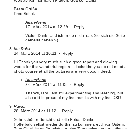
Weit ab von normalen Pfaden, Gott sei Dank!
Beste Grüße
Fred Scholz
Ausreißerin
17. März 2014 at 12:29
·
Reply
Vielen Dank! Und ich freue mich, das Sie sich die Seite
gemerkt haben :-)
Ian Robins
24. März 2014 at 10:21
·
Reply
Hi Thank you very much such a good report and glowing
words for this wonderful region. It looks like you do not need a
photo course at all the pictures are very good indeed.
Ausreißerin
24. März 2014 at 11:08
·
Reply
Thanks, Ian! I am still experimenting and learning, but
also a little proud of my first results with my first DSR.
Rainer
28. März 2014 at 11:12
·
Reply
Sehr schöner Bericht und tolle Fotos! Danke
Hoffe bald selbst wieder dorthin zu kommen, evtl. vor Ostern.
Zum Glück ist es für mich nur eine Tagesreise entfernt, dieses