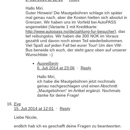
Hallo Miri.
Guter Hinweis! Die Mautgebühren schlage ich später
mal genau nach, aber die Kosten hielten sich absolut in
Grenzen. Wir haben uns im Vorfeld bei AutoPASS
angemeldet (Variante 1 mit Kreditkarte:
http://www.autopass.no/de/zahlung-fur-besucher
), das
lief reibungslos. Wir haben die 300 NOK im Voraus
gezahlt und davon noch einen Teil wiederbekommen.
Viel Spaß auf jeden Fall bei eurer Tour! Um den VW-
Bus beneide ich euch, der steht ganz oben auf unserer
Wunschliste :-)
Ausreißerin
6. Juli 2014 at 23:06
·
Reply
Hallo Miri,
ich habe die Mautgebühren jetzt nochmals
genau nachgeschlagen und einen Abschnitt
„Mautgebühren“ im Artikel ergänzt. Nochmals
danke für deine Frage!
Eve
15. Juli 2014 at 12:01
·
Reply
Liebe Nicole,
endlich hab ich es geschafft deine Fragen zu beantworten.