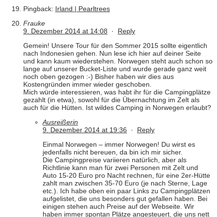
Pingback:
Irland | Pearltrees
Frauke
9. Dezember 2014 at 14:08
·
Reply
Gemein! Unsere Tour für den Sommer 2015 sollte eigentlich
nach Indonesien gehen. Nun lese ich hier auf deiner Seite
und kann kaum wiederstehen. Norwegen steht auch schon so
lange auf unserer Bucket-Liste und wurde gerade ganz weit
noch oben gezogen :-) Bisher haben wir dies aus
Kostengründen immer wieder geschoben.
Mich würde interessieren, was habt ihr für die Campingplätze
gezahlt (in etwa), sowohl für die Übernachtung im Zelt als
auch für die Hütten. Ist wildes Camping in Norwegen erlaubt?
Ausreißerin
9. Dezember 2014 at 19:36
·
Reply
Einmal Norwegen – immer Norwegen! Du wirst es
jedenfalls nicht bereuen, da bin ich mir sicher.
Die Campingpreise variieren natürlich, aber als
Richtlinie kann man für zwei Personen mit Zelt und
Auto 15-20 Euro pro Nacht rechnen, für eine 2er-Hütte
zahlt man zwischen 35-70 Euro (je nach Sterne, Lage
etc.). Ich habe oben ein paar Links zu Campingplätzen
aufgelistet, die uns besonders gut gefallen haben. Bei
einigen stehen auch Preise auf der Webseite. Wir
haben immer spontan Plätze angesteuert, die uns nett