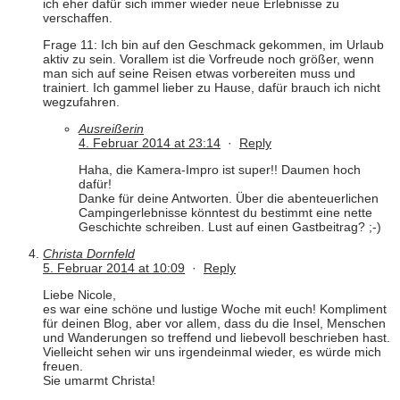
ich eher dafür sich immer wieder neue Erlebnisse zu
verschaffen.
Frage 11: Ich bin auf den Geschmack gekommen, im Urlaub
aktiv zu sein. Vorallem ist die Vorfreude noch größer, wenn
man sich auf seine Reisen etwas vorbereiten muss und
trainiert. Ich gammel lieber zu Hause, dafür brauch ich nicht
wegzufahren.
Ausreißerin
4. Februar 2014 at 23:14
·
Reply
Haha, die Kamera-Impro ist super!! Daumen hoch
dafür!
Danke für deine Antworten. Über die abenteuerlichen
Campingerlebnisse könntest du bestimmt eine nette
Geschichte schreiben. Lust auf einen Gastbeitrag? ;-)
Christa Dornfeld
5. Februar 2014 at 10:09
·
Reply
Liebe Nicole,
es war eine schöne und lustige Woche mit euch! Kompliment
für deinen Blog, aber vor allem, dass du die Insel, Menschen
und Wanderungen so treffend und liebevoll beschrieben hast.
Vielleicht sehen wir uns irgendeinmal wieder, es würde mich
freuen.
Sie umarmt Christa!