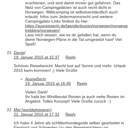
erschienen, und sind damit immer gut gefahren. Das
Netz von Campingplätzen ist auch recht dicht in
Norwegen. Wildcamping ist selbstverständlich auch
erlaubt. Infos zum Jedermannsrecht und weitere
Campingplatz-Links findest du hier:
https://ausreisserin.de/laendertouren/norwegen/norwege
trekking/norwegen/
.
Lass mich wissen, wie es dir gefallen hat, wenn du
deine Norwegen-Pläne in die Tat umgesetzt hast! Viel
Spaß!
Daniel
19. Januar 2015 at 15:37
·
Reply
Schöner Reisebericht. Macht lust auf Sonne und mehr. Urlaub
2015 kann kommen! ;) Viele Grüße
Ausreißerin
19. Januar 2015 at 16:40
·
Reply
Vielen Dank!
Ihr habt bei Windbeutel Reisen ja auch nette Reisen im
Angebot. Tolles Konzept! Viele Grüße zurück :-)
Mel (worldwhisperer)
22. Januar 2015 at 17:32
·
Reply
Ich habe 4 Jahre als schlittenhundeguide selber gearbeitet in
Finnland und Schweden (zu den Reiseberichtenv on