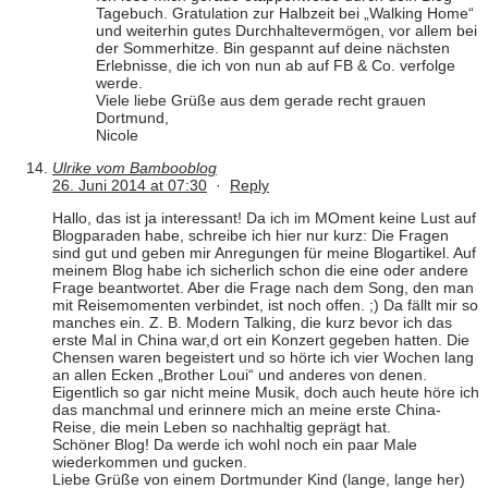
Tagebuch. Gratulation zur Halbzeit bei „Walking Home“
und weiterhin gutes Durchhaltevermögen, vor allem bei
der Sommerhitze. Bin gespannt auf deine nächsten
Erlebnisse, die ich von nun ab auf FB & Co. verfolge
werde.
Viele liebe Grüße aus dem gerade recht grauen
Dortmund,
Nicole
Ulrike vom Bambooblog
26. Juni 2014 at 07:30
·
Reply
Hallo, das ist ja interessant! Da ich im MOment keine Lust auf
Blogparaden habe, schreibe ich hier nur kurz: Die Fragen
sind gut und geben mir Anregungen für meine Blogartikel. Auf
meinem Blog habe ich sicherlich schon die eine oder andere
Frage beantwortet. Aber die Frage nach dem Song, den man
mit Reisemomenten verbindet, ist noch offen. ;) Da fällt mir so
manches ein. Z. B. Modern Talking, die kurz bevor ich das
erste Mal in China war,d ort ein Konzert gegeben hatten. Die
Chensen waren begeistert und so hörte ich vier Wochen lang
an allen Ecken „Brother Loui“ und anderes von denen.
Eigentlich so gar nicht meine Musik, doch auch heute höre ich
das manchmal und erinnere mich an meine erste China-
Reise, die mein Leben so nachhaltig geprägt hat.
Schöner Blog! Da werde ich wohl noch ein paar Male
wiederkommen und gucken.
Liebe Grüße von einem Dortmunder Kind (lange, lange her)