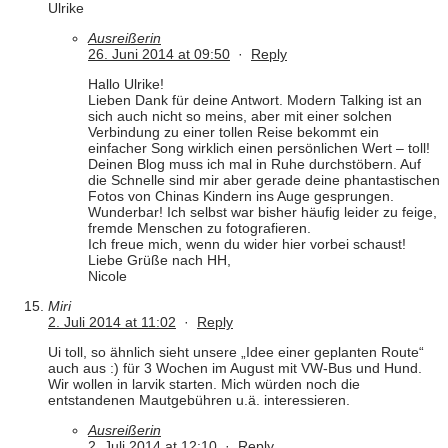
Ulrike
Ausreißerin
26. Juni 2014 at 09:50
·
Reply
Hallo Ulrike!
Lieben Dank für deine Antwort. Modern Talking ist an
sich auch nicht so meins, aber mit einer solchen
Verbindung zu einer tollen Reise bekommt ein
einfacher Song wirklich einen persönlichen Wert – toll!
Deinen Blog muss ich mal in Ruhe durchstöbern. Auf
die Schnelle sind mir aber gerade deine phantastischen
Fotos von Chinas Kindern ins Auge gesprungen.
Wunderbar! Ich selbst war bisher häufig leider zu feige,
fremde Menschen zu fotografieren.
Ich freue mich, wenn du wider hier vorbei schaust!
Liebe Grüße nach HH,
Nicole
Miri
2. Juli 2014 at 11:02
·
Reply
Ui toll, so ähnlich sieht unsere „Idee einer geplanten Route“
auch aus :) für 3 Wochen im August mit VW-Bus und Hund.
Wir wollen in larvik starten. Mich würden noch die
entstandenen Mautgebühren u.ä. interessieren.
Ausreißerin
2. Juli 2014 at 12:10
·
Reply