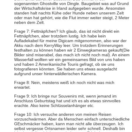
sogenannten Ghostville von Dingle. Baugebiet was auf Grund
der Wirtschaftskrise in Irland aufgegeben wurde. Ansonsten
standen halt nachts Kühe oder Hunde neben unserem Zelt
oder man hat gehört, wie die Flut immer weiter steigt, 2 Meter
neben dem Zelt.
Frage 7: Fettnäpfchen? Ich glaub, das ist nicht direkt ein
Fettnäpfchen, aber trotzdem lustig. Ich habe kein
Aufladekabel für meine Digicam mitgenommen, also war der
Akku nach dem KerryWay leer. Um trotzdem Erinnerungen
festhalten zu können haben wir 2 Einwegkameras gekauft(Die
Bilder sind miserabel, das mach ich nicht noch mal). An einem
Wasserfall wollten wir ein gemeinsames Bild von uns haben
und haben 2 Amerikanische Touris gefragt, ob sie uns
fotografieren könnten. Sie haben uns etwas ausgelacht
aufgrund unser hinterwäldlerischen Kamera.
Frage 8: Nein, meistens weiß ich noch nicht was mich
erwartet.
Frage 9: Ich bringe nur Souvenirs mit, wenn jemand im
Anschluss Geburtstag hat und ich es als etwas sinnvolles
erachte. Also keine Schlüsselanhänger etc.
Frage 10: Ich versuche anderen von meinen Reisen
vorzuschwärmen. Aber da Menschen einfach unterschiedliche
GEschmäcker haben, kann man nicht alle überzeugen. Ich
selbst vergesse Ortsnamen leider sehr schnell. Deshalb bin