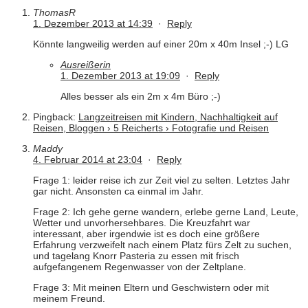
ThomasR
1. Dezember 2013 at 14:39
·
Reply
Könnte langweilig werden auf einer 20m x 40m Insel ;-) LG
Ausreißerin
1. Dezember 2013 at 19:09
·
Reply
Alles besser als ein 2m x 4m Büro ;-)
Pingback:
Langzeitreisen mit Kindern, Nachhaltigkeit auf
Reisen, Bloggen › 5 Reicherts › Fotografie und Reisen
Maddy
4. Februar 2014 at 23:04
·
Reply
Frage 1: leider reise ich zur Zeit viel zu selten. Letztes Jahr
gar nicht. Ansonsten ca einmal im Jahr.
Frage 2: Ich gehe gerne wandern, erlebe gerne Land, Leute,
Wetter und unvorhersehbares. Die Kreuzfahrt war
interessant, aber irgendwie ist es doch eine größere
Erfahrung verzweifelt nach einem Platz fürs Zelt zu suchen,
und tagelang Knorr Pasteria zu essen mit frisch
aufgefangenem Regenwasser von der Zeltplane.
Frage 3: Mit meinen Eltern und Geschwistern oder mit
meinem Freund.