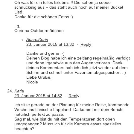
Oh was für ein tolles Erlebnis!!! Die sehen ja soooo
schnuckelig aus – das steht auch noch auf meiner Bucket
List!
Danke für die schönen Fotos :)
Lg,
Corinna Outdoormädchen
Ausreißerin
23. Januar 2015 at 13:32
·
Reply
Danke und gerne :-)
Deinen Blog habe ich eine zeitlang regelmäßig verfolgt
und dann irgendwie aus den Augen verloren. Dank
deines Kommentars hab ich dich jetzt wieder auf dem
Schirm und schnell unter Favoriten abgespeichert :-)
Liebe Grüße,
Nicole
Katja
23. Januar 2015 at 14:32
·
Reply
Ich sitze gerade an der Planung für meine Reise, kommende
Woche ins finnische Lappland. Da kommt mir dein Bericht
natürlich perfekt zu passe.
Sag mal, wie bist du mit den Temperaturen dort oben
umgegangen? Muss ich für die Kamera etwas spezielles
beachten?