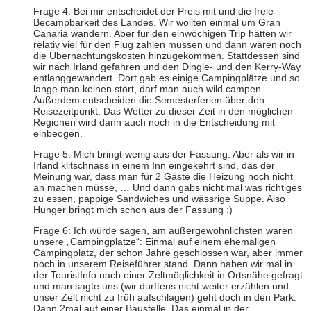
Frage 4: Bei mir entscheidet der Preis mit und die freie
Becampbarkeit des Landes. Wir wollten einmal um Gran
Canaria wandern. Aber für den einwöchigen Trip hätten wir
relativ viel für den Flug zahlen müssen und dann wären noch
die Übernachtungskosten hinzugekommen. Stattdessen sind
wir nach Irland gefahren und den Dingle- und den Kerry-Way
entlanggewandert. Dort gab es einige Campingplätze und so
lange man keinen stört, darf man auch wild campen.
Außerdem entscheiden die Semesterferien über den
Reisezeitpunkt. Das Wetter zu dieser Zeit in den möglichen
Regionen wird dann auch noch in die Entscheidung mit
einbeogen.
Frage 5: Mich bringt wenig aus der Fassung. Aber als wir in
Irland klitschnass in einem Inn eingekehrt sind, das der
Meinung war, dass man für 2 Gäste die Heizung noch nicht
an machen müsse, … Und dann gabs nicht mal was richtiges
zu essen, pappige Sandwiches und wässrige Suppe. Also
Hunger bringt mich schon aus der Fassung :)
Frage 6: Ich würde sagen, am außergewöhnlichsten waren
unsere „Campingplätze“: Einmal auf einem ehemaligen
Campingplatz, der schon Jahre geschlossen war, aber immer
noch in unserem Reiseführer stand. Dann haben wir mal in
der TouristInfo nach einer Zeltmöglichkeit in Ortsnähe gefragt
und man sagte uns (wir durftens nicht weiter erzählen und
unser Zelt nicht zu früh aufschlagen) geht doch in den Park.
Dann 2mal auf einer Baustelle. Das einmal in der