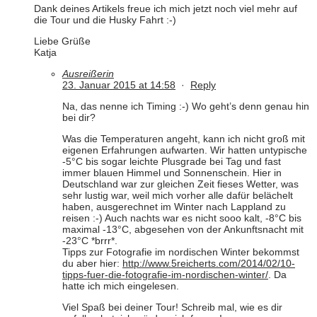
Dank deines Artikels freue ich mich jetzt noch viel mehr auf
die Tour und die Husky Fahrt :-)
Liebe Grüße
Katja
Ausreißerin
23. Januar 2015 at 14:58
·
Reply
Na, das nenne ich Timing :-) Wo geht’s denn genau hin
bei dir?
Was die Temperaturen angeht, kann ich nicht groß mit
eigenen Erfahrungen aufwarten. Wir hatten untypische
-5°C bis sogar leichte Plusgrade bei Tag und fast
immer blauen Himmel und Sonnenschein. Hier in
Deutschland war zur gleichen Zeit fieses Wetter, was
sehr lustig war, weil mich vorher alle dafür belächelt
haben, ausgerechnet im Winter nach Lappland zu
reisen :-) Auch nachts war es nicht sooo kalt, -8°C bis
maximal -13°C, abgesehen von der Ankunftsnacht mit
-23°C *brrr*.
Tipps zur Fotografie im nordischen Winter bekommst
du aber hier:
http://www.5reicherts.com/2014/02/10-
tipps-fuer-die-fotografie-im-nordischen-winter/
. Da
hatte ich mich eingelesen.
Viel Spaß bei deiner Tour! Schreib mal, wie es dir