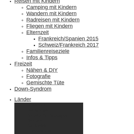
Reisen mit Kindern
Camping mit Kindern
Wandern mit Kindern
Radreisen mit Kindern
Fliegen mit Kindern
Elternzeit
Frankreich/Spanien 2015
Schweiz/Frankreich 2017
Familienreiseziele
Infos & Tipps
Freizeit
Nähen & DIY
Fotografie
Gemischte Tüte
Down-Syndrom
Länder
Dänemark
Deutschland
Ecuador & Galápagos
Finnland
Frankreich
Griechenland