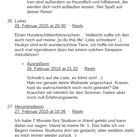
Iren sind außerdem so freundlich und hilfsbereit, die
werden dich nicht auflaufen lassen. Viel Spaß auf
deiner Reise!
Lukas
26. Februar 2015 at 20:30
·
Reply
Einen Hundeschlittenführerschein… Vielleicht sollte ich den
auch noch auf meine „to do this life“-Liste schreiben! ;-)
Huskys sind echt wunderschöne Tiere, ich hoffe ich komme
auch mal irgendwann dazu bei einem solchen Gespann
mitzufahren!
Ausreißerin
26. Februar 2015 at 21:32
·
Reply
Schreib’s auf die Liste, es lohnt sich! :-)
Hab mir gerade deine Webseite angeschaut. Kraxen
hast du wahrscheinlich noch nicht getestet? Die
brauchen wir nämlich für den Sommer, haben aber
noch null Erfahrungswerte.
Herumtreiberin
27. Februar 2015 at 10:36
·
Reply
Ich habe 7 Monate fürs Studium in Irland gelebt und kann
daher nur sagen: Irland ist meine Nr. 1. Das hätte ich vor
Beginn meines Studiums dort nie gedacht, aber seitdem zieht
es mich immer wieder zurück. :)