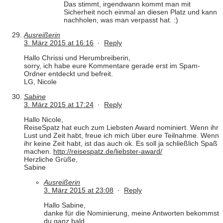
Das stimmt, irgendwann kommt man mit
Sicherheit noch einmal an diesen Platz und kann
nachholen, was man verpasst hat. :)
Ausreißerin
3. März 2015 at 16:16
·
Reply
Hallo Chrissi und Herumbreiberin,
sorry, ich habe eure Kommentare gerade erst im Spam-
Ordner entdeckt und befreit.
LG, Nicole
Sabine
3. März 2015 at 17:24
·
Reply
Hallo Nicole,
ReiseSpatz hat euch zum Liebsten Award nominiert. Wenn ihr
Lust und Zeit habt, freue ich mich über eure Teilnahme. Wenn
ihr keine Zeit habt, ist das auch ok. Es soll ja schließlich Spaß
machen.
http://reisespatz.de/liebster-award/
Herzliche Grüße,
Sabine
Ausreißerin
3. März 2015 at 23:08
·
Reply
Hallo Sabine,
danke für die Nominierung, meine Antworten bekommst
du ganz bald.