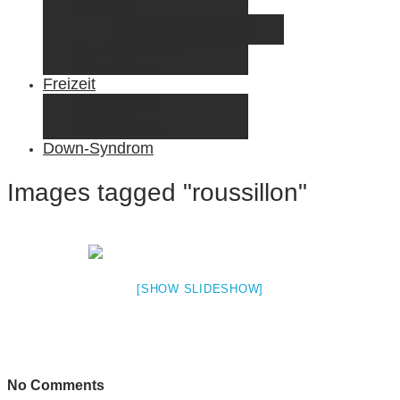
Elternzeit
Frankreich/Spanien 2015
Schweiz/Frankreich 2017
Familienreiseziele
Infos & Tipps
Freizeit
Nähen & DIY
Fotografie
Gemischte Tüte
Down-Syndrom
Images tagged "roussillon"
[SHOW SLIDESHOW]
No Comments