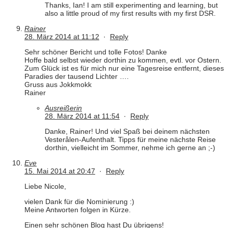
Thanks, Ian! I am still experimenting and learning, but
also a little proud of my first results with my first DSR.
Rainer
28. März 2014 at 11:12
·
Reply
Sehr schöner Bericht und tolle Fotos! Danke
Hoffe bald selbst wieder dorthin zu kommen, evtl. vor Ostern.
Zum Glück ist es für mich nur eine Tagesreise entfernt, dieses
Paradies der tausend Lichter ….
Gruss aus Jokkmokk
Rainer
Ausreißerin
28. März 2014 at 11:54
·
Reply
Danke, Rainer! Und viel Spaß bei deinem nächsten
Vesterålen-Aufenthalt. Tipps für meine nächste Reise
dorthin, vielleicht im Sommer, nehme ich gerne an ;-)
Eve
15. Mai 2014 at 20:47
·
Reply
Liebe Nicole,
vielen Dank für die Nominierung :)
Meine Antworten folgen in Kürze.
Einen sehr schönen Blog hast Du übrigens!