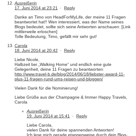
Ausreißerin
17. Juni 2014 at 23:21
·
Reply
Danke an Timo von HeadForMyLife, der meine 11 Fragen
beantwortet hat!! Wen interessiert, was der Name seines
Blogs bedeutet, sollte sich seine Antworten anschauen: [Link
mittlerweile erloschen]
Tolle Bedeutung, Timo, gefällt mir sehr gut!
Carola
18. Juni 2014 at 20:42
·
Reply
Liebe Nicole,
Halbzeit bei „Walking Home“ und endlich eine gute
Gelegenheit, deine 11 Fragen zu beantworten:
http://www.travel-b.de/blog/2014/06/18/liebster-award-11-
plus-11-fragen-rund-ums-reisen-und-bloggen/
Vielen Dank für die Nominierung!
Liebe Grüße aus der Champagne & Immer Happy Travels,
Carola
Ausreißerin
19. Juni 2014 at 15:41
·
Reply
Liebe Carola,
vielen Dank für deine spannenden Antworten!
Ich lese mich gerade etappenweise durch dein Blog-