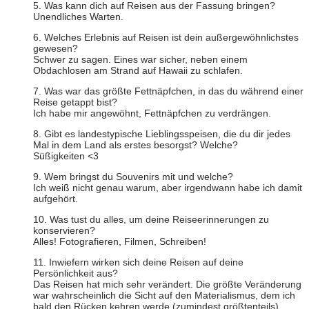
5. Was kann dich auf Reisen aus der Fassung bringen?
Unendliches Warten.
6. Welches Erlebnis auf Reisen ist dein außergewöhnlichstes
gewesen?
Schwer zu sagen. Eines war sicher, neben einem
Obdachlosen am Strand auf Hawaii zu schlafen.
7. Was war das größte Fettnäpfchen, in das du während einer
Reise getappt bist?
Ich habe mir angewöhnt, Fettnäpfchen zu verdrängen.
8. Gibt es landestypische Lieblingsspeisen, die du dir jedes
Mal in dem Land als erstes besorgst? Welche?
Süßigkeiten <3
9. Wem bringst du Souvenirs mit und welche?
Ich weiß nicht genau warum, aber irgendwann habe ich damit
aufgehört.
10. Was tust du alles, um deine Reiseerinnerungen zu
konservieren?
Alles! Fotografieren, Filmen, Schreiben!
11. Inwiefern wirken sich deine Reisen auf deine
Persönlichkeit aus?
Das Reisen hat mich sehr verändert. Die größte Veränderung
war wahrscheinlich die Sicht auf den Materialismus, dem ich
bald den Rücken kehren werde (zumindest größtenteils).