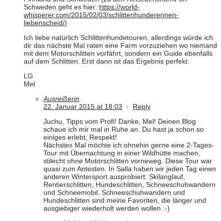
Schweden geht es hier:
https://world-
whisperer.com/2015/02/03/schlittenhunderennen-
liebenscheid/
)
Ich liebe natürlich Schlittenhundetouren, allerdings würde ich
dir das nächste Mal raten eine Farm vorzuziehen wo niemand
mit dem Motorschlitten vorfährt, sondern ein Guide ebenfalls
auf dem Schlitten. Erst dann ist das Ergebnis perfekt.
LG
Mel
Ausreißerin
22. Januar 2015 at 18:03
·
Reply
Juchu, Tipps vom Profi! Danke, Mel! Deinen Blog
schaue ich mir mal in Ruhe an. Du hast ja schon so
einiges erlebt, Respekt!
Nächstes Mal möchte ich ohnehin gerne eine 2-Tages-
Tour mit Übernachtung in einer Wildhütte machen,
stilecht ohne Motorschlitten vorneweg. Diese Tour war
quasi zum Antesten. In Salla haben wir jeden Tag einen
anderen Wintersport ausprobiert: Skilanglauf,
Rentierschlitten, Hundeschlitten, Schneeschuhwandern
und Schneemobil. Schneeschuhwandern und
Hundeschlitten sind meine Favoriten, die länger und
ausgiebiger wiederholt werden wollen :-)