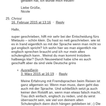
gefallen hat, ich würde mich freuen!
Liebe Grüße,
Nicole
Chrissi
16. Februar 2015 at 13:16
·
Reply
Hallo,
super geschrieben, hilft mir sehr bei der Entscheidung fürs
Mietauto – schön klein. Du hast so nett geschrieben. wie ist
es in Irand eigentlich so mit der Sprache wenn man nicht so
gut englisch spricht? Ich wohn hier wo man eigentlich nie
englisch sprechen braucht und ich nur mein altes
schulenglisch kann.. Meinst du man kommt trotzdem
halbwegs klar? Durch Neuseeland habe iche es auch
geschafft aber da sind viele Deutsche grins
Ausreißerin
3. März 2015 at 16:19
·
Reply
Meine Erfahrung mit Fremdsprachen beim Reisen ist
ganz allgemein so: Wenn man muss, dann geht das
auch mit der Sprache. Und schließlich setzt ja auch
keiner den Rotstift an, wenn man etwas falsch macht.
Trau dich einfach, englisch zu reden, und du wirst
überrascht sein, wie viel von deinem alten
Schulenglisch dann doch hängen geblieben ist ;-) Die