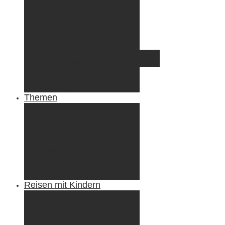
Irland
Island
Luxemburg
Norwegen
Österreich
Portugal
Azoren
Madeira
Schweiz
Spanien
Tunesien
Themen
Camping
Roadtrips
Wandern & Trekking
Stadtbesichtigungen
Winterreisen
Besondere Erlebnisse
Equipment
Reisezahlungsmittel
Reiseanekdoten
Reisen mit Kindern
Camping mit Kindern
Wandern mit Kindern
Radreisen mit Kindern
Fliegen mit Kindern