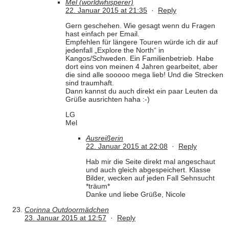
Mel (worldwhisperer)
22. Januar 2015 at 21:35
·
Reply
Gern geschehen. Wie gesagt wenn du Fragen
hast einfach per Email.
Empfehlen für längere Touren würde ich dir auf
jedenfall „Explore the North“ in
Kangos/Schweden. Ein Familienbetrieb. Habe
dort eins von meinen 4 Jahren gearbeitet, aber
die sind alle sooooo mega lieb! Und die Strecken
sind traumhaft.
Dann kannst du auch direkt ein paar Leuten da
Grüße ausrichten haha :-)
LG
Mel
Ausreißerin
22. Januar 2015 at 22:08
·
Reply
Hab mir die Seite direkt mal angeschaut
und auch gleich abgespeichert. Klasse
Bilder, wecken auf jeden Fall Sehnsucht
*träum*
Danke und liebe Grüße, Nicole
Corinna Outdoormädchen
23. Januar 2015 at 12:57
·
Reply