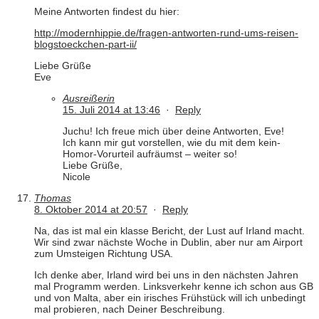
Meine Antworten findest du hier:
http://modernhippie.de/fragen-antworten-rund-ums-reisen-
blogstoeckchen-part-ii/
Liebe Grüße
Eve
Ausreißerin
15. Juli 2014 at 13:46
·
Reply
Juchu! Ich freue mich über deine Antworten, Eve!
Ich kann mir gut vorstellen, wie du mit dem kein-
Homor-Vorurteil aufräumst – weiter so!
Liebe Grüße,
Nicole
Thomas
8. Oktober 2014 at 20:57
·
Reply
Na, das ist mal ein klasse Bericht, der Lust auf Irland macht.
Wir sind zwar nächste Woche in Dublin, aber nur am Airport
zum Umsteigen Richtung USA.
Ich denke aber, Irland wird bei uns in den nächsten Jahren
mal Programm werden. Linksverkehr kenne ich schon aus GB
und von Malta, aber ein irisches Frühstück will ich unbedingt
mal probieren, nach Deiner Beschreibung.