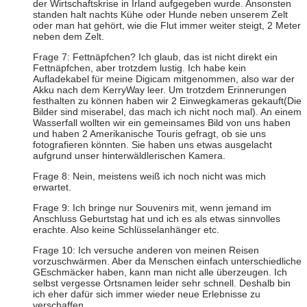
der Wirtschaftskrise in Irland aufgegeben wurde. Ansonsten
standen halt nachts Kühe oder Hunde neben unserem Zelt
oder man hat gehört, wie die Flut immer weiter steigt, 2 Meter
neben dem Zelt.
Frage 7: Fettnäpfchen? Ich glaub, das ist nicht direkt ein
Fettnäpfchen, aber trotzdem lustig. Ich habe kein
Aufladekabel für meine Digicam mitgenommen, also war der
Akku nach dem KerryWay leer. Um trotzdem Erinnerungen
festhalten zu können haben wir 2 Einwegkameras gekauft(Die
Bilder sind miserabel, das mach ich nicht noch mal). An einem
Wasserfall wollten wir ein gemeinsames Bild von uns haben
und haben 2 Amerikanische Touris gefragt, ob sie uns
fotografieren könnten. Sie haben uns etwas ausgelacht
aufgrund unser hinterwäldlerischen Kamera.
Frage 8: Nein, meistens weiß ich noch nicht was mich
erwartet.
Frage 9: Ich bringe nur Souvenirs mit, wenn jemand im
Anschluss Geburtstag hat und ich es als etwas sinnvolles
erachte. Also keine Schlüsselanhänger etc.
Frage 10: Ich versuche anderen von meinen Reisen
vorzuschwärmen. Aber da Menschen einfach unterschiedliche
GEschmäcker haben, kann man nicht alle überzeugen. Ich
selbst vergesse Ortsnamen leider sehr schnell. Deshalb bin
ich eher dafür sich immer wieder neue Erlebnisse zu
verschaffen.