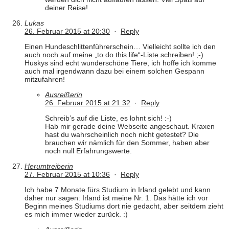
deiner Reise!
Lukas
26. Februar 2015 at 20:30
·
Reply
Einen Hundeschlittenführerschein… Vielleicht sollte ich den
auch noch auf meine „to do this life“-Liste schreiben! ;-)
Huskys sind echt wunderschöne Tiere, ich hoffe ich komme
auch mal irgendwann dazu bei einem solchen Gespann
mitzufahren!
Ausreißerin
26. Februar 2015 at 21:32
·
Reply
Schreib’s auf die Liste, es lohnt sich! :-)
Hab mir gerade deine Webseite angeschaut. Kraxen
hast du wahrscheinlich noch nicht getestet? Die
brauchen wir nämlich für den Sommer, haben aber
noch null Erfahrungswerte.
Herumtreiberin
27. Februar 2015 at 10:36
·
Reply
Ich habe 7 Monate fürs Studium in Irland gelebt und kann
daher nur sagen: Irland ist meine Nr. 1. Das hätte ich vor
Beginn meines Studiums dort nie gedacht, aber seitdem zieht
es mich immer wieder zurück. :)