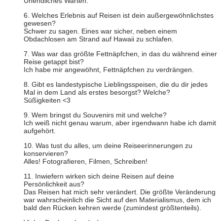
Unendliches Warten.
6. Welches Erlebnis auf Reisen ist dein außergewöhnlichstes
gewesen?
Schwer zu sagen. Eines war sicher, neben einem
Obdachlosen am Strand auf Hawaii zu schlafen.
7. Was war das größte Fettnäpfchen, in das du während einer
Reise getappt bist?
Ich habe mir angewöhnt, Fettnäpfchen zu verdrängen.
8. Gibt es landestypische Lieblingsspeisen, die du dir jedes
Mal in dem Land als erstes besorgst? Welche?
Süßigkeiten <3
9. Wem bringst du Souvenirs mit und welche?
Ich weiß nicht genau warum, aber irgendwann habe ich damit
aufgehört.
10. Was tust du alles, um deine Reiseerinnerungen zu
konservieren?
Alles! Fotografieren, Filmen, Schreiben!
11. Inwiefern wirken sich deine Reisen auf deine
Persönlichkeit aus?
Das Reisen hat mich sehr verändert. Die größte Veränderung
war wahrscheinlich die Sicht auf den Materialismus, dem ich
bald den Rücken kehren werde (zumindest größtenteils).