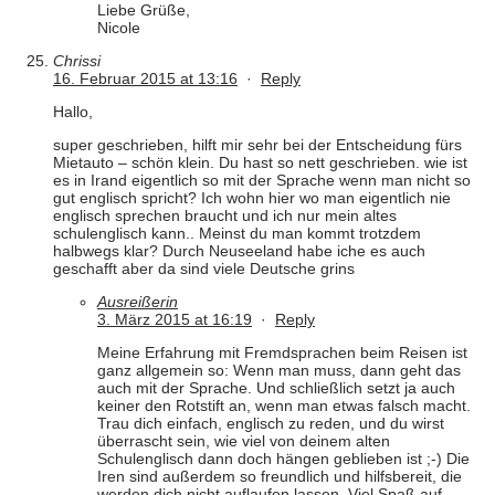
Liebe Grüße,
Nicole
Chrissi
16. Februar 2015 at 13:16
·
Reply
Hallo,
super geschrieben, hilft mir sehr bei der Entscheidung fürs
Mietauto – schön klein. Du hast so nett geschrieben. wie ist
es in Irand eigentlich so mit der Sprache wenn man nicht so
gut englisch spricht? Ich wohn hier wo man eigentlich nie
englisch sprechen braucht und ich nur mein altes
schulenglisch kann.. Meinst du man kommt trotzdem
halbwegs klar? Durch Neuseeland habe iche es auch
geschafft aber da sind viele Deutsche grins
Ausreißerin
3. März 2015 at 16:19
·
Reply
Meine Erfahrung mit Fremdsprachen beim Reisen ist
ganz allgemein so: Wenn man muss, dann geht das
auch mit der Sprache. Und schließlich setzt ja auch
keiner den Rotstift an, wenn man etwas falsch macht.
Trau dich einfach, englisch zu reden, und du wirst
überrascht sein, wie viel von deinem alten
Schulenglisch dann doch hängen geblieben ist ;-) Die
Iren sind außerdem so freundlich und hilfsbereit, die
werden dich nicht auflaufen lassen. Viel Spaß auf