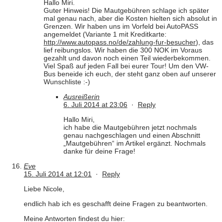
Hallo Miri.
Guter Hinweis! Die Mautgebühren schlage ich später
mal genau nach, aber die Kosten hielten sich absolut in
Grenzen. Wir haben uns im Vorfeld bei AutoPASS
angemeldet (Variante 1 mit Kreditkarte:
http://www.autopass.no/de/zahlung-fur-besucher
), das
lief reibungslos. Wir haben die 300 NOK im Voraus
gezahlt und davon noch einen Teil wiederbekommen.
Viel Spaß auf jeden Fall bei eurer Tour! Um den VW-
Bus beneide ich euch, der steht ganz oben auf unserer
Wunschliste :-)
Ausreißerin
6. Juli 2014 at 23:06
·
Reply
Hallo Miri,
ich habe die Mautgebühren jetzt nochmals
genau nachgeschlagen und einen Abschnitt
„Mautgebühren“ im Artikel ergänzt. Nochmals
danke für deine Frage!
Eve
15. Juli 2014 at 12:01
·
Reply
Liebe Nicole,
endlich hab ich es geschafft deine Fragen zu beantworten.
Meine Antworten findest du hier: