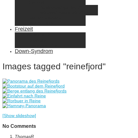
Elternzeit
Frankreich/Spanien 2015
Schweiz/Frankreich 2017
Familienreiseziele
Infos & Tipps
Freizeit
Nähen & DIY
Fotografie
Gemischte Tüte
Down-Syndrom
Images tagged "reinefjord"
[Show slideshow]
No Comments
ThomasR