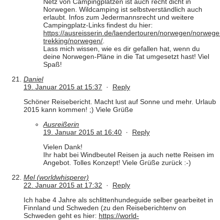
Netz von Campingplätzen ist auch recht dicht in
Norwegen. Wildcamping ist selbstverständlich auch
erlaubt. Infos zum Jedermannsrecht und weitere
Campingplatz-Links findest du hier:
https://ausreisserin.de/laendertouren/norwegen/norwege
trekking/norwegen/
.
Lass mich wissen, wie es dir gefallen hat, wenn du
deine Norwegen-Pläne in die Tat umgesetzt hast! Viel
Spaß!
Daniel
19. Januar 2015 at 15:37
·
Reply
Schöner Reisebericht. Macht lust auf Sonne und mehr. Urlaub
2015 kann kommen! ;) Viele Grüße
Ausreißerin
19. Januar 2015 at 16:40
·
Reply
Vielen Dank!
Ihr habt bei Windbeutel Reisen ja auch nette Reisen im
Angebot. Tolles Konzept! Viele Grüße zurück :-)
Mel (worldwhisperer)
22. Januar 2015 at 17:32
·
Reply
Ich habe 4 Jahre als schlittenhundeguide selber gearbeitet in
Finnland und Schweden (zu den Reiseberichtenv on
Schweden geht es hier:
https://world-