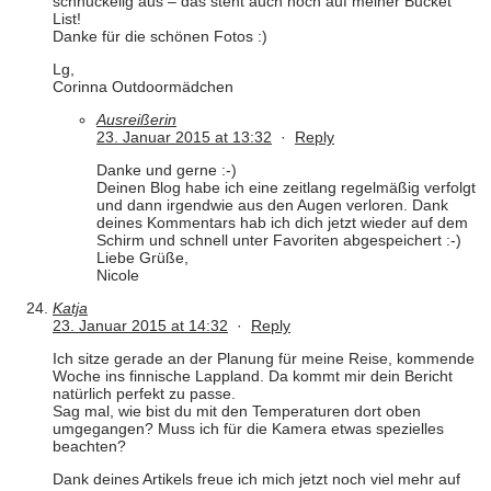
schnuckelig aus – das steht auch noch auf meiner Bucket
List!
Danke für die schönen Fotos :)
Lg,
Corinna Outdoormädchen
Ausreißerin
23. Januar 2015 at 13:32
·
Reply
Danke und gerne :-)
Deinen Blog habe ich eine zeitlang regelmäßig verfolgt
und dann irgendwie aus den Augen verloren. Dank
deines Kommentars hab ich dich jetzt wieder auf dem
Schirm und schnell unter Favoriten abgespeichert :-)
Liebe Grüße,
Nicole
Katja
23. Januar 2015 at 14:32
·
Reply
Ich sitze gerade an der Planung für meine Reise, kommende
Woche ins finnische Lappland. Da kommt mir dein Bericht
natürlich perfekt zu passe.
Sag mal, wie bist du mit den Temperaturen dort oben
umgegangen? Muss ich für die Kamera etwas spezielles
beachten?
Dank deines Artikels freue ich mich jetzt noch viel mehr auf