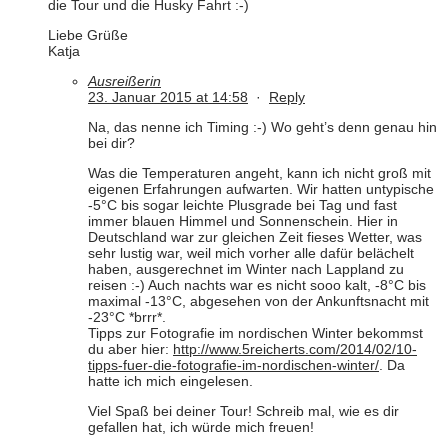
die Tour und die Husky Fahrt :-)
Liebe Grüße
Katja
Ausreißerin
23. Januar 2015 at 14:58
·
Reply
Na, das nenne ich Timing :-) Wo geht’s denn genau hin
bei dir?
Was die Temperaturen angeht, kann ich nicht groß mit
eigenen Erfahrungen aufwarten. Wir hatten untypische
-5°C bis sogar leichte Plusgrade bei Tag und fast
immer blauen Himmel und Sonnenschein. Hier in
Deutschland war zur gleichen Zeit fieses Wetter, was
sehr lustig war, weil mich vorher alle dafür belächelt
haben, ausgerechnet im Winter nach Lappland zu
reisen :-) Auch nachts war es nicht sooo kalt, -8°C bis
maximal -13°C, abgesehen von der Ankunftsnacht mit
-23°C *brrr*.
Tipps zur Fotografie im nordischen Winter bekommst
du aber hier:
http://www.5reicherts.com/2014/02/10-
tipps-fuer-die-fotografie-im-nordischen-winter/
. Da
hatte ich mich eingelesen.
Viel Spaß bei deiner Tour! Schreib mal, wie es dir
gefallen hat, ich würde mich freuen!