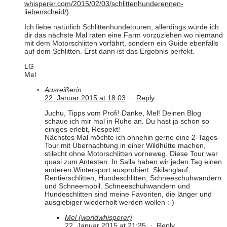
whisperer.com/2015/02/03/schlittenhunderennen-
liebenscheid/
)
Ich liebe natürlich Schlittenhundetouren, allerdings würde ich
dir das nächste Mal raten eine Farm vorzuziehen wo niemand
mit dem Motorschlitten vorfährt, sondern ein Guide ebenfalls
auf dem Schlitten. Erst dann ist das Ergebnis perfekt.
LG
Mel
Ausreißerin
22. Januar 2015 at 18:03
·
Reply
Juchu, Tipps vom Profi! Danke, Mel! Deinen Blog
schaue ich mir mal in Ruhe an. Du hast ja schon so
einiges erlebt, Respekt!
Nächstes Mal möchte ich ohnehin gerne eine 2-Tages-
Tour mit Übernachtung in einer Wildhütte machen,
stilecht ohne Motorschlitten vorneweg. Diese Tour war
quasi zum Antesten. In Salla haben wir jeden Tag einen
anderen Wintersport ausprobiert: Skilanglauf,
Rentierschlitten, Hundeschlitten, Schneeschuhwandern
und Schneemobil. Schneeschuhwandern und
Hundeschlitten sind meine Favoriten, die länger und
ausgiebiger wiederholt werden wollen :-)
Mel (worldwhisperer)
22. Januar 2015 at 21:35
·
Reply