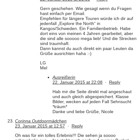
Gern geschehen. Wie gesagt wenn du Fragen
hast einfach per Email.
Empfehlen für längere Touren würde ich dir auf
jedenfall „Explore the North“ in
Kangos/Schweden. Ein Familienbetrieb. Habe
dort eins von meinen 4 Jahren gearbeitet, aber
die sind alle sooooo mega lieb! Und die Strecken
sind traumhaft.
Dann kannst du auch direkt ein paar Leuten da
Grüße ausrichten haha :-)
LG
Mel
Ausreißerin
22. Januar 2015 at 22:08
·
Reply
Hab mir die Seite direkt mal angeschaut
und auch gleich abgespeichert. Klasse
Bilder, wecken auf jeden Fall Sehnsucht
*träum*
Danke und liebe Grüße, Nicole
Corinna Outdoormädchen
23. Januar 2015 at 12:57
·
Reply
Oh was für ein tolles Erlebnis!!! Die sehen ja soooo