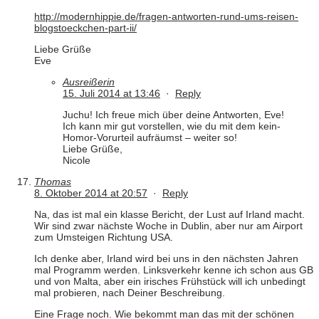
http://modernhippie.de/fragen-antworten-rund-ums-reisen-
blogstoeckchen-part-ii/
Liebe Grüße
Eve
Ausreißerin
15. Juli 2014 at 13:46
·
Reply
Juchu! Ich freue mich über deine Antworten, Eve!
Ich kann mir gut vorstellen, wie du mit dem kein-
Homor-Vorurteil aufräumst – weiter so!
Liebe Grüße,
Nicole
Thomas
8. Oktober 2014 at 20:57
·
Reply
Na, das ist mal ein klasse Bericht, der Lust auf Irland macht.
Wir sind zwar nächste Woche in Dublin, aber nur am Airport
zum Umsteigen Richtung USA.
Ich denke aber, Irland wird bei uns in den nächsten Jahren
mal Programm werden. Linksverkehr kenne ich schon aus GB
und von Malta, aber ein irisches Frühstück will ich unbedingt
mal probieren, nach Deiner Beschreibung.
Eine Frage noch. Wie bekommt man das mit der schönen