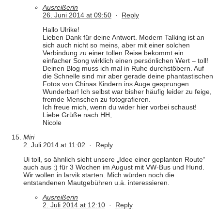
Ausreißerin
26. Juni 2014 at 09:50
·
Reply
Hallo Ulrike!
Lieben Dank für deine Antwort. Modern Talking ist an
sich auch nicht so meins, aber mit einer solchen
Verbindung zu einer tollen Reise bekommt ein
einfacher Song wirklich einen persönlichen Wert – toll!
Deinen Blog muss ich mal in Ruhe durchstöbern. Auf
die Schnelle sind mir aber gerade deine phantastischen
Fotos von Chinas Kindern ins Auge gesprungen.
Wunderbar! Ich selbst war bisher häufig leider zu feige,
fremde Menschen zu fotografieren.
Ich freue mich, wenn du wider hier vorbei schaust!
Liebe Grüße nach HH,
Nicole
Miri
2. Juli 2014 at 11:02
·
Reply
Ui toll, so ähnlich sieht unsere „Idee einer geplanten Route“
auch aus :) für 3 Wochen im August mit VW-Bus und Hund.
Wir wollen in larvik starten. Mich würden noch die
entstandenen Mautgebühren u.ä. interessieren.
Ausreißerin
2. Juli 2014 at 12:10
·
Reply