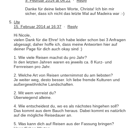
9. Februar 2014 at 04:22
·
Reply
Danke für deine lieben Worte, Christa! Ich bin mir
sicher, dass ich nicht das letzte Mal auf Madeira war :-)
Ute
15. Februar 2014 at 16:37
·
Reply
Hi Nicole,
vielen Dank für die Ehre! Ich habe leider schon bei 3 Anfragen
abgesagt, daher hoffe ich, dass meine Antworten hier auf
deiner Page für dich auch okay sind :)
1. Wie viele Reisen machst du pro Jahr?
In den letzten Jahren waren es jeweils ca. 8 Kurz- und
Fernreisen pro Jahr.
2. Welche Art von Reisen unternimmst du am liebsten?
Je weiter weg, desto besser. Ich liebe fremde Kulturen und
außergewöhnliche Landschaften.
2. Mit wem verreist du?
Überwiegend alleine.
4. Wie entscheidest du, wo es als nächstes hingehen soll?
Das kommt aus dem Bauch heraus. Dabei kommt es natürlich
auf die mögliche Reisedauer an.
5. Was kann dich auf Reisen aus der Fassung bringen?