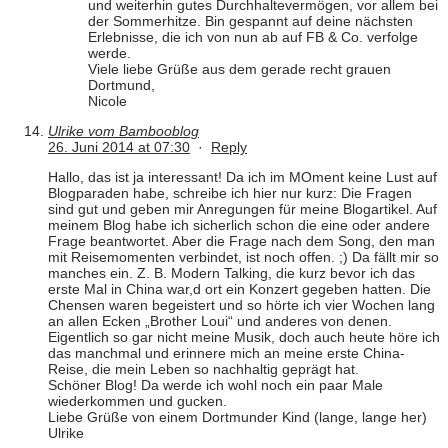
und weiterhin gutes Durchhaltevermögen, vor allem bei
der Sommerhitze. Bin gespannt auf deine nächsten
Erlebnisse, die ich von nun ab auf FB & Co. verfolge
werde.
Viele liebe Grüße aus dem gerade recht grauen
Dortmund,
Nicole
Ulrike vom Bambooblog
26. Juni 2014 at 07:30
·
Reply
Hallo, das ist ja interessant! Da ich im MOment keine Lust auf
Blogparaden habe, schreibe ich hier nur kurz: Die Fragen
sind gut und geben mir Anregungen für meine Blogartikel. Auf
meinem Blog habe ich sicherlich schon die eine oder andere
Frage beantwortet. Aber die Frage nach dem Song, den man
mit Reisemomenten verbindet, ist noch offen. ;) Da fällt mir so
manches ein. Z. B. Modern Talking, die kurz bevor ich das
erste Mal in China war,d ort ein Konzert gegeben hatten. Die
Chensen waren begeistert und so hörte ich vier Wochen lang
an allen Ecken „Brother Loui“ und anderes von denen.
Eigentlich so gar nicht meine Musik, doch auch heute höre ich
das manchmal und erinnere mich an meine erste China-
Reise, die mein Leben so nachhaltig geprägt hat.
Schöner Blog! Da werde ich wohl noch ein paar Male
wiederkommen und gucken.
Liebe Grüße von einem Dortmunder Kind (lange, lange her)
Ulrike