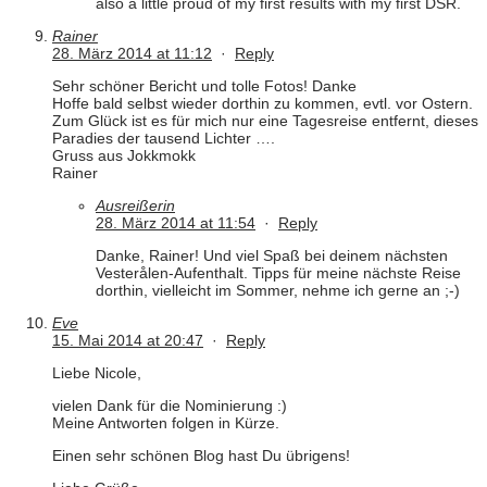
also a little proud of my first results with my first DSR.
Rainer
28. März 2014 at 11:12
·
Reply
Sehr schöner Bericht und tolle Fotos! Danke
Hoffe bald selbst wieder dorthin zu kommen, evtl. vor Ostern.
Zum Glück ist es für mich nur eine Tagesreise entfernt, dieses
Paradies der tausend Lichter ….
Gruss aus Jokkmokk
Rainer
Ausreißerin
28. März 2014 at 11:54
·
Reply
Danke, Rainer! Und viel Spaß bei deinem nächsten
Vesterålen-Aufenthalt. Tipps für meine nächste Reise
dorthin, vielleicht im Sommer, nehme ich gerne an ;-)
Eve
15. Mai 2014 at 20:47
·
Reply
Liebe Nicole,
vielen Dank für die Nominierung :)
Meine Antworten folgen in Kürze.
Einen sehr schönen Blog hast Du übrigens!