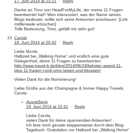
17. Juni 2014 at 23:21
·
Reply
Danke an Timo von HeadForMyLife, der meine 11 Fragen
beantwortet hat!! Wen interessiert, was der Name seines
Blogs bedeutet, sollte sich seine Antworten anschauen: [Link
mittlerweile erloschen]
Tolle Bedeutung, Timo, gefällt mir sehr gut!
Carola
18. Juni 2014 at 20:42
·
Reply
Liebe Nicole,
Halbzeit bei „Walking Home“ und endlich eine gute
Gelegenheit, deine 11 Fragen zu beantworten:
http://www.travel-b.de/blog/2014/06/18/liebster-award-11-
plus-11-fragen-rund-ums-reisen-und-bloggen/
Vielen Dank für die Nominierung!
Liebe Grüße aus der Champagne & Immer Happy Travels,
Carola
Ausreißerin
19. Juni 2014 at 15:41
·
Reply
Liebe Carola,
vielen Dank für deine spannenden Antworten!
Ich lese mich gerade etappenweise durch dein Blog-
Tagebuch. Gratulation zur Halbzeit bei „Walking Home“