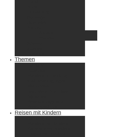
Irland
Island
Luxemburg
Norwegen
Österreich
Portugal
Azoren
Madeira
Schweiz
Spanien
Tunesien
Themen
Camping
Roadtrips
Wandern & Trekking
Stadtbesichtigungen
Winterreisen
Besondere Erlebnisse
Equipment
Reisezahlungsmittel
Reiseanekdoten
Reisen mit Kindern
Camping mit Kindern
Wandern mit Kindern
Radreisen mit Kindern
Fliegen mit Kindern