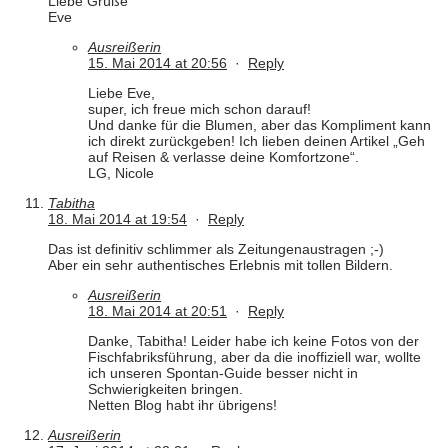
Liebe Grüße
Eve
Ausreißerin
15. Mai 2014 at 20:56
·
Reply
Liebe Eve,
super, ich freue mich schon darauf!
Und danke für die Blumen, aber das Kompliment kann
ich direkt zurückgeben! Ich lieben deinen Artikel „Geh
auf Reisen & verlasse deine Komfortzone“.
LG, Nicole
Tabitha
18. Mai 2014 at 19:54
·
Reply
Das ist definitiv schlimmer als Zeitungenaustragen ;-)
Aber ein sehr authentisches Erlebnis mit tollen Bildern.
Ausreißerin
18. Mai 2014 at 20:51
·
Reply
Danke, Tabitha! Leider habe ich keine Fotos von der
Fischfabriksführung, aber da die inoffiziell war, wollte
ich unseren Spontan-Guide besser nicht in
Schwierigkeiten bringen.
Netten Blog habt ihr übrigens!
Ausreißerin