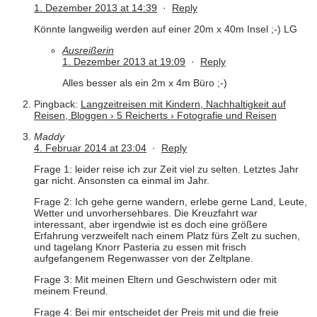
1. Dezember 2013 at 14:39
·
Reply
Könnte langweilig werden auf einer 20m x 40m Insel ;-) LG
Ausreißerin
1. Dezember 2013 at 19:09
·
Reply
Alles besser als ein 2m x 4m Büro ;-)
Pingback:
Langzeitreisen mit Kindern, Nachhaltigkeit auf
Reisen, Bloggen › 5 Reicherts › Fotografie und Reisen
Maddy
4. Februar 2014 at 23:04
·
Reply
Frage 1: leider reise ich zur Zeit viel zu selten. Letztes Jahr
gar nicht. Ansonsten ca einmal im Jahr.
Frage 2: Ich gehe gerne wandern, erlebe gerne Land, Leute,
Wetter und unvorhersehbares. Die Kreuzfahrt war
interessant, aber irgendwie ist es doch eine größere
Erfahrung verzweifelt nach einem Platz fürs Zelt zu suchen,
und tagelang Knorr Pasteria zu essen mit frisch
aufgefangenem Regenwasser von der Zeltplane.
Frage 3: Mit meinen Eltern und Geschwistern oder mit
meinem Freund.
Frage 4: Bei mir entscheidet der Preis mit und die freie