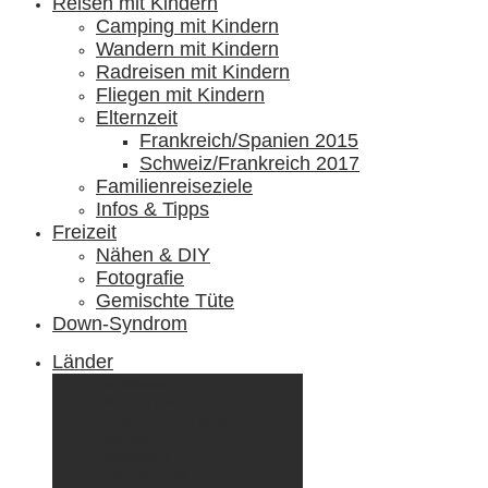
Reisen mit Kindern
Camping mit Kindern
Wandern mit Kindern
Radreisen mit Kindern
Fliegen mit Kindern
Elternzeit
Frankreich/Spanien 2015
Schweiz/Frankreich 2017
Familienreiseziele
Infos & Tipps
Freizeit
Nähen & DIY
Fotografie
Gemischte Tüte
Down-Syndrom
Länder
Dänemark
Deutschland
Ecuador & Galápagos
Finnland
Frankreich
Griechenland