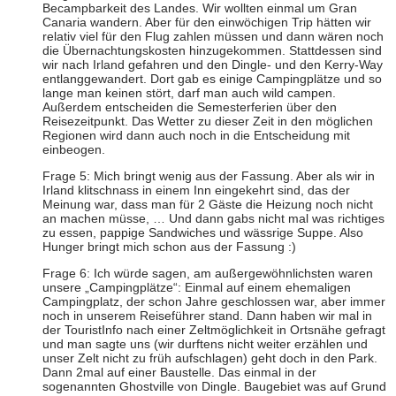
Becampbarkeit des Landes. Wir wollten einmal um Gran
Canaria wandern. Aber für den einwöchigen Trip hätten wir
relativ viel für den Flug zahlen müssen und dann wären noch
die Übernachtungskosten hinzugekommen. Stattdessen sind
wir nach Irland gefahren und den Dingle- und den Kerry-Way
entlanggewandert. Dort gab es einige Campingplätze und so
lange man keinen stört, darf man auch wild campen.
Außerdem entscheiden die Semesterferien über den
Reisezeitpunkt. Das Wetter zu dieser Zeit in den möglichen
Regionen wird dann auch noch in die Entscheidung mit
einbeogen.
Frage 5: Mich bringt wenig aus der Fassung. Aber als wir in
Irland klitschnass in einem Inn eingekehrt sind, das der
Meinung war, dass man für 2 Gäste die Heizung noch nicht
an machen müsse, … Und dann gabs nicht mal was richtiges
zu essen, pappige Sandwiches und wässrige Suppe. Also
Hunger bringt mich schon aus der Fassung :)
Frage 6: Ich würde sagen, am außergewöhnlichsten waren
unsere „Campingplätze“: Einmal auf einem ehemaligen
Campingplatz, der schon Jahre geschlossen war, aber immer
noch in unserem Reiseführer stand. Dann haben wir mal in
der TouristInfo nach einer Zeltmöglichkeit in Ortsnähe gefragt
und man sagte uns (wir durftens nicht weiter erzählen und
unser Zelt nicht zu früh aufschlagen) geht doch in den Park.
Dann 2mal auf einer Baustelle. Das einmal in der
sogenannten Ghostville von Dingle. Baugebiet was auf Grund