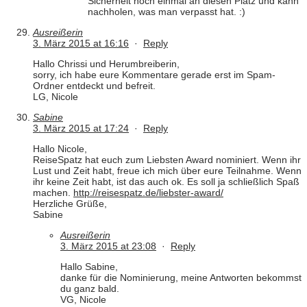
Sicherheit noch einmal an diesen Platz und kann
nachholen, was man verpasst hat. :)
Ausreißerin
3. März 2015 at 16:16
·
Reply
Hallo Chrissi und Herumbreiberin,
sorry, ich habe eure Kommentare gerade erst im Spam-
Ordner entdeckt und befreit.
LG, Nicole
Sabine
3. März 2015 at 17:24
·
Reply
Hallo Nicole,
ReiseSpatz hat euch zum Liebsten Award nominiert. Wenn ihr
Lust und Zeit habt, freue ich mich über eure Teilnahme. Wenn
ihr keine Zeit habt, ist das auch ok. Es soll ja schließlich Spaß
machen.
http://reisespatz.de/liebster-award/
Herzliche Grüße,
Sabine
Ausreißerin
3. März 2015 at 23:08
·
Reply
Hallo Sabine,
danke für die Nominierung, meine Antworten bekommst
du ganz bald.
VG, Nicole