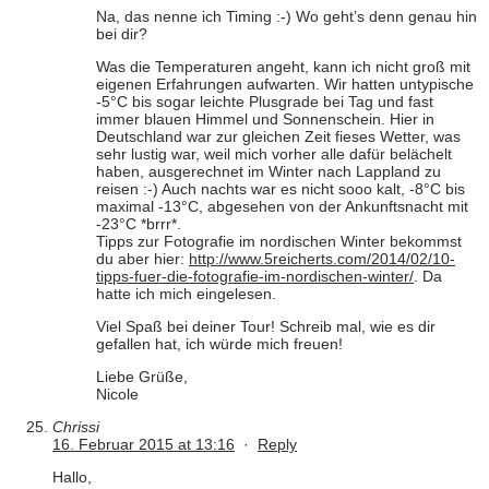
Na, das nenne ich Timing :-) Wo geht’s denn genau hin
bei dir?
Was die Temperaturen angeht, kann ich nicht groß mit
eigenen Erfahrungen aufwarten. Wir hatten untypische
-5°C bis sogar leichte Plusgrade bei Tag und fast
immer blauen Himmel und Sonnenschein. Hier in
Deutschland war zur gleichen Zeit fieses Wetter, was
sehr lustig war, weil mich vorher alle dafür belächelt
haben, ausgerechnet im Winter nach Lappland zu
reisen :-) Auch nachts war es nicht sooo kalt, -8°C bis
maximal -13°C, abgesehen von der Ankunftsnacht mit
-23°C *brrr*.
Tipps zur Fotografie im nordischen Winter bekommst
du aber hier:
http://www.5reicherts.com/2014/02/10-
tipps-fuer-die-fotografie-im-nordischen-winter/
. Da
hatte ich mich eingelesen.
Viel Spaß bei deiner Tour! Schreib mal, wie es dir
gefallen hat, ich würde mich freuen!
Liebe Grüße,
Nicole
Chrissi
16. Februar 2015 at 13:16
·
Reply
Hallo,