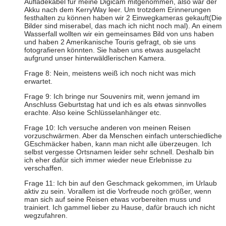
Aufladekabel für meine Digicam mitgenommen, also war der
Akku nach dem KerryWay leer. Um trotzdem Erinnerungen
festhalten zu können haben wir 2 Einwegkameras gekauft(Die
Bilder sind miserabel, das mach ich nicht noch mal). An einem
Wasserfall wollten wir ein gemeinsames Bild von uns haben
und haben 2 Amerikanische Touris gefragt, ob sie uns
fotografieren könnten. Sie haben uns etwas ausgelacht
aufgrund unser hinterwäldlerischen Kamera.
Frage 8: Nein, meistens weiß ich noch nicht was mich
erwartet.
Frage 9: Ich bringe nur Souvenirs mit, wenn jemand im
Anschluss Geburtstag hat und ich es als etwas sinnvolles
erachte. Also keine Schlüsselanhänger etc.
Frage 10: Ich versuche anderen von meinen Reisen
vorzuschwärmen. Aber da Menschen einfach unterschiedliche
GEschmäcker haben, kann man nicht alle überzeugen. Ich
selbst vergesse Ortsnamen leider sehr schnell. Deshalb bin
ich eher dafür sich immer wieder neue Erlebnisse zu
verschaffen.
Frage 11: Ich bin auf den Geschmack gekommen, im Urlaub
aktiv zu sein. Vorallem ist die Vorfreude noch größer, wenn
man sich auf seine Reisen etwas vorbereiten muss und
trainiert. Ich gammel lieber zu Hause, dafür brauch ich nicht
wegzufahren.