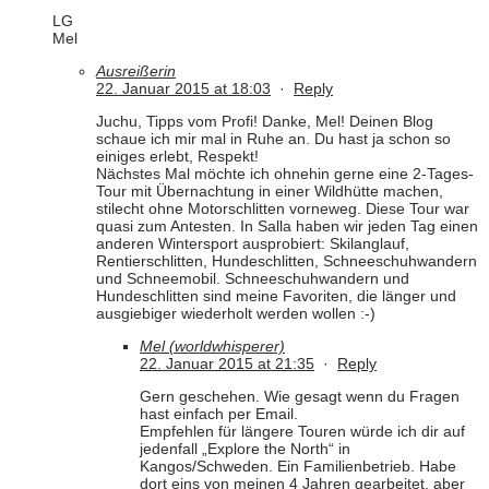
LG
Mel
Ausreißerin
22. Januar 2015 at 18:03
·
Reply
Juchu, Tipps vom Profi! Danke, Mel! Deinen Blog
schaue ich mir mal in Ruhe an. Du hast ja schon so
einiges erlebt, Respekt!
Nächstes Mal möchte ich ohnehin gerne eine 2-Tages-
Tour mit Übernachtung in einer Wildhütte machen,
stilecht ohne Motorschlitten vorneweg. Diese Tour war
quasi zum Antesten. In Salla haben wir jeden Tag einen
anderen Wintersport ausprobiert: Skilanglauf,
Rentierschlitten, Hundeschlitten, Schneeschuhwandern
und Schneemobil. Schneeschuhwandern und
Hundeschlitten sind meine Favoriten, die länger und
ausgiebiger wiederholt werden wollen :-)
Mel (worldwhisperer)
22. Januar 2015 at 21:35
·
Reply
Gern geschehen. Wie gesagt wenn du Fragen
hast einfach per Email.
Empfehlen für längere Touren würde ich dir auf
jedenfall „Explore the North“ in
Kangos/Schweden. Ein Familienbetrieb. Habe
dort eins von meinen 4 Jahren gearbeitet, aber