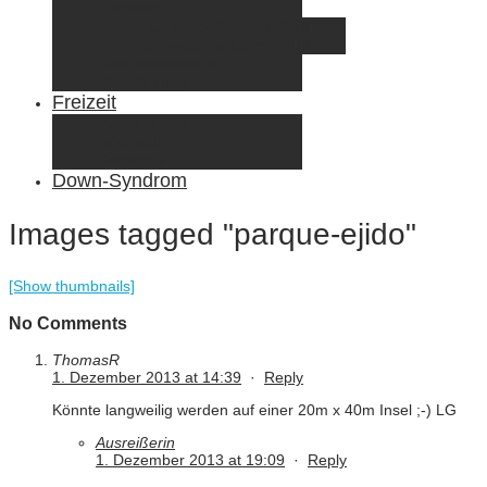
Elternzeit
Frankreich/Spanien 2015
Schweiz/Frankreich 2017
Familienreiseziele
Infos & Tipps
Freizeit
Nähen & DIY
Fotografie
Gemischte Tüte
Down-Syndrom
Images tagged "parque-ejido"
[Show thumbnails]
No Comments
ThomasR
1. Dezember 2013 at 14:39
·
Reply
Könnte langweilig werden auf einer 20m x 40m Insel ;-) LG
Ausreißerin
1. Dezember 2013 at 19:09
·
Reply