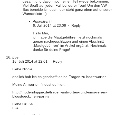
gezahlt und davon noch einen Teil wiederbekommen.
Viel Spaß auf jeden Fall bei eurer Tour! Um den VW-
Bus beneide ich euch, der steht ganz oben auf unserer
Wunschliste :-)
Ausreißerin
6. Juli 2014 at 23:06
·
Reply
Hallo Miri,
ich habe die Mautgebühren jetzt nochmals
genau nachgeschlagen und einen Abschnitt
„Mautgebühren“ im Artikel ergänzt. Nochmals
danke für deine Frage!
Eve
15. Juli 2014 at 12:01
·
Reply
Liebe Nicole,
endlich hab ich es geschafft deine Fragen zu beantworten.
Meine Antworten findest du hier:
http://modernhippie.de/fragen-antworten-rund-ums-reisen-
blogstoeckchen-part-ii/
Liebe Grüße
Eve