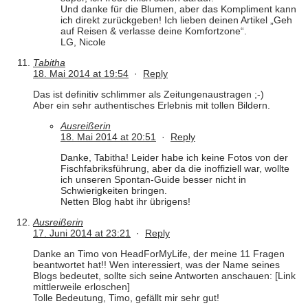
Und danke für die Blumen, aber das Kompliment kann
ich direkt zurückgeben! Ich lieben deinen Artikel „Geh
auf Reisen & verlasse deine Komfortzone“.
LG, Nicole
Tabitha
18. Mai 2014 at 19:54
·
Reply
Das ist definitiv schlimmer als Zeitungenaustragen ;-)
Aber ein sehr authentisches Erlebnis mit tollen Bildern.
Ausreißerin
18. Mai 2014 at 20:51
·
Reply
Danke, Tabitha! Leider habe ich keine Fotos von der
Fischfabriksführung, aber da die inoffiziell war, wollte
ich unseren Spontan-Guide besser nicht in
Schwierigkeiten bringen.
Netten Blog habt ihr übrigens!
Ausreißerin
17. Juni 2014 at 23:21
·
Reply
Danke an Timo von HeadForMyLife, der meine 11 Fragen
beantwortet hat!! Wen interessiert, was der Name seines
Blogs bedeutet, sollte sich seine Antworten anschauen: [Link
mittlerweile erloschen]
Tolle Bedeutung, Timo, gefällt mir sehr gut!