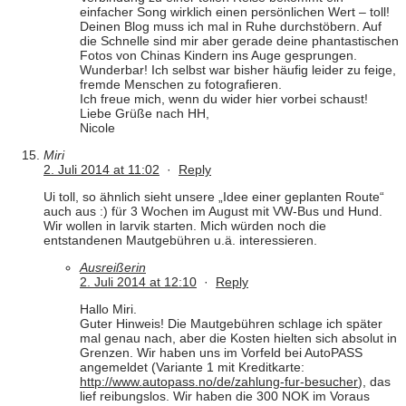
einfacher Song wirklich einen persönlichen Wert – toll!
Deinen Blog muss ich mal in Ruhe durchstöbern. Auf
die Schnelle sind mir aber gerade deine phantastischen
Fotos von Chinas Kindern ins Auge gesprungen.
Wunderbar! Ich selbst war bisher häufig leider zu feige,
fremde Menschen zu fotografieren.
Ich freue mich, wenn du wider hier vorbei schaust!
Liebe Grüße nach HH,
Nicole
Miri
2. Juli 2014 at 11:02
·
Reply
Ui toll, so ähnlich sieht unsere „Idee einer geplanten Route“
auch aus :) für 3 Wochen im August mit VW-Bus und Hund.
Wir wollen in larvik starten. Mich würden noch die
entstandenen Mautgebühren u.ä. interessieren.
Ausreißerin
2. Juli 2014 at 12:10
·
Reply
Hallo Miri.
Guter Hinweis! Die Mautgebühren schlage ich später
mal genau nach, aber die Kosten hielten sich absolut in
Grenzen. Wir haben uns im Vorfeld bei AutoPASS
angemeldet (Variante 1 mit Kreditkarte:
http://www.autopass.no/de/zahlung-fur-besucher
), das
lief reibungslos. Wir haben die 300 NOK im Voraus