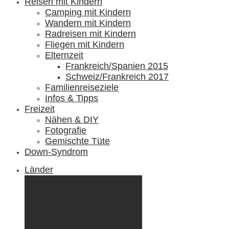
Reisen mit Kindern
Camping mit Kindern
Wandern mit Kindern
Radreisen mit Kindern
Fliegen mit Kindern
Elternzeit
Frankreich/Spanien 2015
Schweiz/Frankreich 2017
Familienreiseziele
Infos & Tipps
Freizeit
Nähen & DIY
Fotografie
Gemischte Tüte
Down-Syndrom
Länder
Dänemark
Deutschland
Ecuador & Galápagos
Finnland
Frankreich
Griechenland