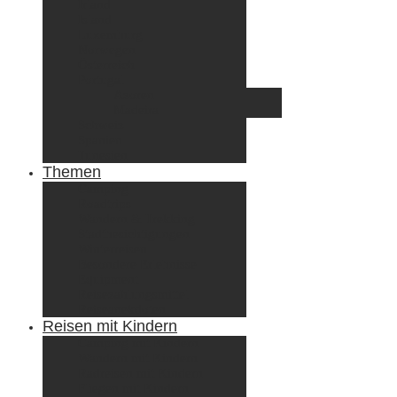
Irland
Island
Luxemburg
Norwegen
Österreich
Portugal
Azoren
Madeira
Schweiz
Spanien
Tunesien
Themen
Camping
Roadtrips
Wandern & Trekking
Stadtbesichtigungen
Winterreisen
Besondere Erlebnisse
Equipment
Reisezahlungsmittel
Reiseanekdoten
Reisen mit Kindern
Camping mit Kindern
Wandern mit Kindern
Radreisen mit Kindern
Fliegen mit Kindern