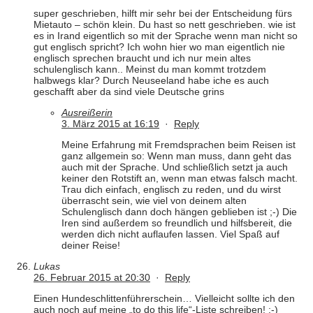
super geschrieben, hilft mir sehr bei der Entscheidung fürs
Mietauto – schön klein. Du hast so nett geschrieben. wie ist
es in Irand eigentlich so mit der Sprache wenn man nicht so
gut englisch spricht? Ich wohn hier wo man eigentlich nie
englisch sprechen braucht und ich nur mein altes
schulenglisch kann.. Meinst du man kommt trotzdem
halbwegs klar? Durch Neuseeland habe iche es auch
geschafft aber da sind viele Deutsche grins
Ausreißerin
3. März 2015 at 16:19
·
Reply
Meine Erfahrung mit Fremdsprachen beim Reisen ist
ganz allgemein so: Wenn man muss, dann geht das
auch mit der Sprache. Und schließlich setzt ja auch
keiner den Rotstift an, wenn man etwas falsch macht.
Trau dich einfach, englisch zu reden, und du wirst
überrascht sein, wie viel von deinem alten
Schulenglisch dann doch hängen geblieben ist ;-) Die
Iren sind außerdem so freundlich und hilfsbereit, die
werden dich nicht auflaufen lassen. Viel Spaß auf
deiner Reise!
Lukas
26. Februar 2015 at 20:30
·
Reply
Einen Hundeschlittenführerschein… Vielleicht sollte ich den
auch noch auf meine „to do this life“-Liste schreiben! ;-)