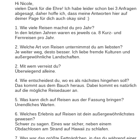
Hi Nicole,
vielen Dank für die Ehre! Ich habe leider schon bei 3 Anfragen
abgesagt, daher hoffe ich, dass meine Antworten hier auf
deiner Page für dich auch okay sind :)
1. Wie viele Reisen machst du pro Jahr?
In den letzten Jahren waren es jeweils ca. 8 Kurz- und
Fernreisen pro Jahr.
2. Welche Art von Reisen unternimmst du am liebsten?
Je weiter weg, desto besser. Ich liebe fremde Kulturen und
außergewöhnliche Landschaften.
2. Mit wem verreist du?
Überwiegend alleine.
4. Wie entscheidest du, wo es als nächstes hingehen soll?
Das kommt aus dem Bauch heraus. Dabei kommt es natürlich
auf die mögliche Reisedauer an.
5. Was kann dich auf Reisen aus der Fassung bringen?
Unendliches Warten.
6. Welches Erlebnis auf Reisen ist dein außergewöhnlichstes
gewesen?
Schwer zu sagen. Eines war sicher, neben einem
Obdachlosen am Strand auf Hawaii zu schlafen.
7. Was war das größte Fettnäpfchen, in das du während einer