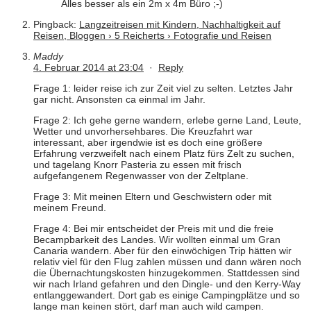
Alles besser als ein 2m x 4m Büro ;-)
Pingback:
Langzeitreisen mit Kindern, Nachhaltigkeit auf
Reisen, Bloggen › 5 Reicherts › Fotografie und Reisen
Maddy
4. Februar 2014 at 23:04
·
Reply
Frage 1: leider reise ich zur Zeit viel zu selten. Letztes Jahr
gar nicht. Ansonsten ca einmal im Jahr.
Frage 2: Ich gehe gerne wandern, erlebe gerne Land, Leute,
Wetter und unvorhersehbares. Die Kreuzfahrt war
interessant, aber irgendwie ist es doch eine größere
Erfahrung verzweifelt nach einem Platz fürs Zelt zu suchen,
und tagelang Knorr Pasteria zu essen mit frisch
aufgefangenem Regenwasser von der Zeltplane.
Frage 3: Mit meinen Eltern und Geschwistern oder mit
meinem Freund.
Frage 4: Bei mir entscheidet der Preis mit und die freie
Becampbarkeit des Landes. Wir wollten einmal um Gran
Canaria wandern. Aber für den einwöchigen Trip hätten wir
relativ viel für den Flug zahlen müssen und dann wären noch
die Übernachtungskosten hinzugekommen. Stattdessen sind
wir nach Irland gefahren und den Dingle- und den Kerry-Way
entlanggewandert. Dort gab es einige Campingplätze und so
lange man keinen stört, darf man auch wild campen.