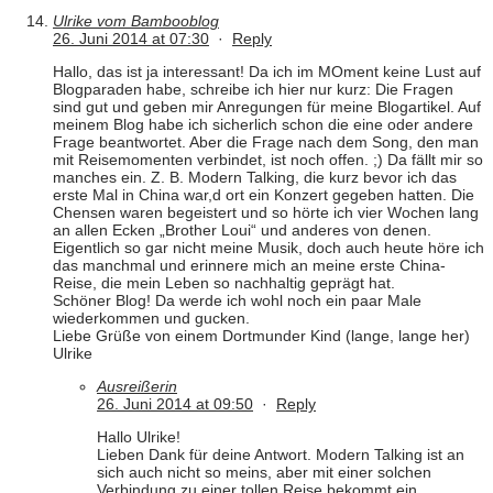
Ulrike vom Bambooblog
26. Juni 2014 at 07:30
·
Reply
Hallo, das ist ja interessant! Da ich im MOment keine Lust auf
Blogparaden habe, schreibe ich hier nur kurz: Die Fragen
sind gut und geben mir Anregungen für meine Blogartikel. Auf
meinem Blog habe ich sicherlich schon die eine oder andere
Frage beantwortet. Aber die Frage nach dem Song, den man
mit Reisemomenten verbindet, ist noch offen. ;) Da fällt mir so
manches ein. Z. B. Modern Talking, die kurz bevor ich das
erste Mal in China war,d ort ein Konzert gegeben hatten. Die
Chensen waren begeistert und so hörte ich vier Wochen lang
an allen Ecken „Brother Loui“ und anderes von denen.
Eigentlich so gar nicht meine Musik, doch auch heute höre ich
das manchmal und erinnere mich an meine erste China-
Reise, die mein Leben so nachhaltig geprägt hat.
Schöner Blog! Da werde ich wohl noch ein paar Male
wiederkommen und gucken.
Liebe Grüße von einem Dortmunder Kind (lange, lange her)
Ulrike
Ausreißerin
26. Juni 2014 at 09:50
·
Reply
Hallo Ulrike!
Lieben Dank für deine Antwort. Modern Talking ist an
sich auch nicht so meins, aber mit einer solchen
Verbindung zu einer tollen Reise bekommt ein