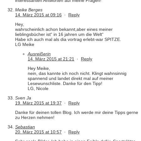
interessanten Antworten auf meine Fragen!
Meike Berges
14. März 2015 at 09:16
·
Reply
Hey,
wahrscheinlich achon bekannt,aber eines meiner
lieblingsbücher ist“ in 16 jahren um die Welt“
Habe ich auch mal als dia vortrag erlebt-war SPITZE.
LG Meike
Ausreißerin
14. März 2015 at 21:21
·
Reply
Hey Meike,
nein, das kannte ich noch nicht. Klingt wahnsinnig
spannend und landet direkt mal auf meiner
Lesewunschliste. Danke für den Tipp!
LG, Nicole
Sven Ja
19. März 2015 at 19:37
·
Reply
Danke für deinen tollen Blog. Ich werde mir deine Tipps gerne
zu Herzen nehmen!
Sebastian
20. März 2015 at 10:57
·
Reply