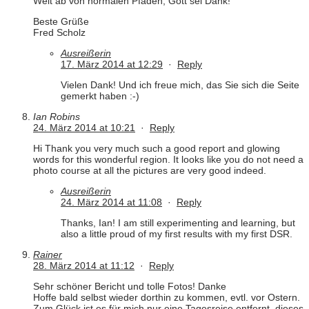
Weit ab von normalen Pfaden, Gott sei Dank!
Beste Grüße
Fred Scholz
Ausreißerin
17. März 2014 at 12:29
·
Reply
Vielen Dank! Und ich freue mich, das Sie sich die Seite
gemerkt haben :-)
Ian Robins
24. März 2014 at 10:21
·
Reply
Hi Thank you very much such a good report and glowing
words for this wonderful region. It looks like you do not need a
photo course at all the pictures are very good indeed.
Ausreißerin
24. März 2014 at 11:08
·
Reply
Thanks, Ian! I am still experimenting and learning, but
also a little proud of my first results with my first DSR.
Rainer
28. März 2014 at 11:12
·
Reply
Sehr schöner Bericht und tolle Fotos! Danke
Hoffe bald selbst wieder dorthin zu kommen, evtl. vor Ostern.
Zum Glück ist es für mich nur eine Tagesreise entfernt, dieses