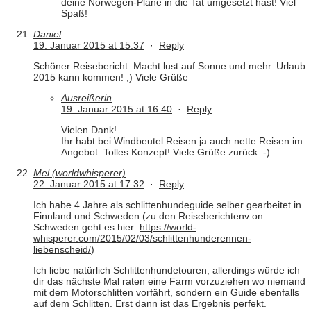
deine Norwegen-Pläne in die Tat umgesetzt hast! Viel
Spaß!
Daniel
19. Januar 2015 at 15:37
·
Reply
Schöner Reisebericht. Macht lust auf Sonne und mehr. Urlaub
2015 kann kommen! ;) Viele Grüße
Ausreißerin
19. Januar 2015 at 16:40
·
Reply
Vielen Dank!
Ihr habt bei Windbeutel Reisen ja auch nette Reisen im
Angebot. Tolles Konzept! Viele Grüße zurück :-)
Mel (worldwhisperer)
22. Januar 2015 at 17:32
·
Reply
Ich habe 4 Jahre als schlittenhundeguide selber gearbeitet in
Finnland und Schweden (zu den Reiseberichtenv on
Schweden geht es hier:
https://world-
whisperer.com/2015/02/03/schlittenhunderennen-
liebenscheid/
)
Ich liebe natürlich Schlittenhundetouren, allerdings würde ich
dir das nächste Mal raten eine Farm vorzuziehen wo niemand
mit dem Motorschlitten vorfährt, sondern ein Guide ebenfalls
auf dem Schlitten. Erst dann ist das Ergebnis perfekt.