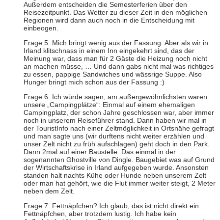
Außerdem entscheiden die Semesterferien über den
Reisezeitpunkt. Das Wetter zu dieser Zeit in den möglichen
Regionen wird dann auch noch in die Entscheidung mit
einbeogen.
Frage 5: Mich bringt wenig aus der Fassung. Aber als wir in
Irland klitschnass in einem Inn eingekehrt sind, das der
Meinung war, dass man für 2 Gäste die Heizung noch nicht
an machen müsse, … Und dann gabs nicht mal was richtiges
zu essen, pappige Sandwiches und wässrige Suppe. Also
Hunger bringt mich schon aus der Fassung :)
Frage 6: Ich würde sagen, am außergewöhnlichsten waren
unsere „Campingplätze“: Einmal auf einem ehemaligen
Campingplatz, der schon Jahre geschlossen war, aber immer
noch in unserem Reiseführer stand. Dann haben wir mal in
der TouristInfo nach einer Zeltmöglichkeit in Ortsnähe gefragt
und man sagte uns (wir durftens nicht weiter erzählen und
unser Zelt nicht zu früh aufschlagen) geht doch in den Park.
Dann 2mal auf einer Baustelle. Das einmal in der
sogenannten Ghostville von Dingle. Baugebiet was auf Grund
der Wirtschaftskrise in Irland aufgegeben wurde. Ansonsten
standen halt nachts Kühe oder Hunde neben unserem Zelt
oder man hat gehört, wie die Flut immer weiter steigt, 2 Meter
neben dem Zelt.
Frage 7: Fettnäpfchen? Ich glaub, das ist nicht direkt ein
Fettnäpfchen, aber trotzdem lustig. Ich habe kein