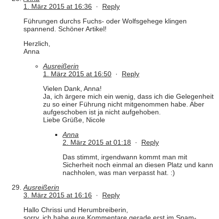
1. März 2015 at 16:36
·
Reply
Führungen durchs Fuchs- oder Wolfsgehege klingen
spannend. Schöner Artikel!
Herzlich,
Anna
Ausreißerin
1. März 2015 at 16:50
·
Reply
Vielen Dank, Anna!
Ja, ich ärgere mich ein wenig, dass ich die Gelegenheit
zu so einer Führung nicht mitgenommen habe. Aber
aufgeschoben ist ja nicht aufgehoben.
Liebe Grüße, Nicole
Anna
2. März 2015 at 01:18
·
Reply
Das stimmt, irgendwann kommt man mit
Sicherheit noch einmal an diesen Platz und kann
nachholen, was man verpasst hat. :)
Ausreißerin
3. März 2015 at 16:16
·
Reply
Hallo Chrissi und Herumbreiberin,
sorry, ich habe eure Kommentare gerade erst im Spam-