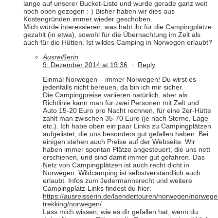
lange auf unserer Bucket-Liste und wurde gerade ganz weit
noch oben gezogen :-) Bisher haben wir dies aus
Kostengründen immer wieder geschoben.
Mich würde interessieren, was habt ihr für die Campingplätze
gezahlt (in etwa), sowohl für die Übernachtung im Zelt als
auch für die Hütten. Ist wildes Camping in Norwegen erlaubt?
Ausreißerin
9. Dezember 2014 at 19:36
·
Reply
Einmal Norwegen – immer Norwegen! Du wirst es
jedenfalls nicht bereuen, da bin ich mir sicher.
Die Campingpreise variieren natürlich, aber als
Richtlinie kann man für zwei Personen mit Zelt und
Auto 15-20 Euro pro Nacht rechnen, für eine 2er-Hütte
zahlt man zwischen 35-70 Euro (je nach Sterne, Lage
etc.). Ich habe oben ein paar Links zu Campingplätzen
aufgelistet, die uns besonders gut gefallen haben. Bei
einigen stehen auch Preise auf der Webseite. Wir
haben immer spontan Plätze angesteuert, die uns nett
erschienen, und sind damit immer gut gefahren. Das
Netz von Campingplätzen ist auch recht dicht in
Norwegen. Wildcamping ist selbstverständlich auch
erlaubt. Infos zum Jedermannsrecht und weitere
Campingplatz-Links findest du hier:
https://ausreisserin.de/laendertouren/norwegen/norwege
trekking/norwegen/
.
Lass mich wissen, wie es dir gefallen hat, wenn du