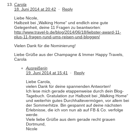
Carola
18. Juni 2014 at 20:42
·
Reply
Liebe Nicole,
Halbzeit bei „Walking Home“ und endlich eine gute
Gelegenheit, deine 11 Fragen zu beantworten:
http://www.travel-b.de/blog/2014/06/18/liebster-award-11-
plus-11-fragen-rund-ums-reisen-und-bloggen/
Vielen Dank für die Nominierung!
Liebe Grüße aus der Champagne & Immer Happy Travels,
Carola
Ausreißerin
19. Juni 2014 at 15:41
·
Reply
Liebe Carola,
vielen Dank für deine spannenden Antworten!
Ich lese mich gerade etappenweise durch dein Blog-
Tagebuch. Gratulation zur Halbzeit bei „Walking Home“
und weiterhin gutes Durchhaltevermögen, vor allem bei
der Sommerhitze. Bin gespannt auf deine nächsten
Erlebnisse, die ich von nun ab auf FB & Co. verfolge
werde.
Viele liebe Grüße aus dem gerade recht grauen
Dortmund,
Nicole