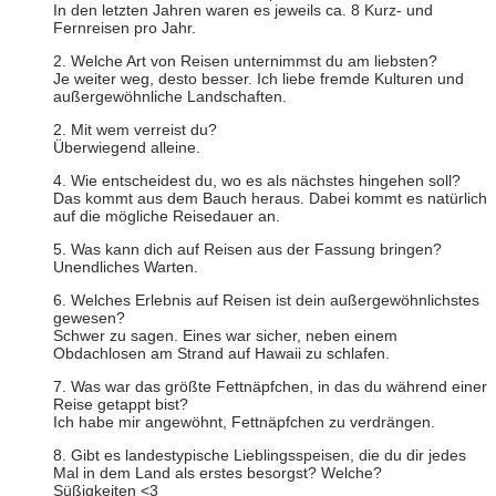
In den letzten Jahren waren es jeweils ca. 8 Kurz- und
Fernreisen pro Jahr.
2. Welche Art von Reisen unternimmst du am liebsten?
Je weiter weg, desto besser. Ich liebe fremde Kulturen und
außergewöhnliche Landschaften.
2. Mit wem verreist du?
Überwiegend alleine.
4. Wie entscheidest du, wo es als nächstes hingehen soll?
Das kommt aus dem Bauch heraus. Dabei kommt es natürlich
auf die mögliche Reisedauer an.
5. Was kann dich auf Reisen aus der Fassung bringen?
Unendliches Warten.
6. Welches Erlebnis auf Reisen ist dein außergewöhnlichstes
gewesen?
Schwer zu sagen. Eines war sicher, neben einem
Obdachlosen am Strand auf Hawaii zu schlafen.
7. Was war das größte Fettnäpfchen, in das du während einer
Reise getappt bist?
Ich habe mir angewöhnt, Fettnäpfchen zu verdrängen.
8. Gibt es landestypische Lieblingsspeisen, die du dir jedes
Mal in dem Land als erstes besorgst? Welche?
Süßigkeiten <3