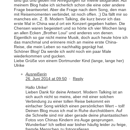
sind gut und geben mir Anregungen für meine Blogartikel. Auf
meinem Blog habe ich sicherlich schon die eine oder andere
Frage beantwortet. Aber die Frage nach dem Song, den man
mit Reisemomenten verbindet, ist noch offen. ;) Da fällt mir so
manches ein. Z. B. Modern Talking, die kurz bevor ich das
erste Mal in China war,d ort ein Konzert gegeben hatten. Die
Chensen waren begeistert und so hörte ich vier Wochen lang
an allen Ecken „Brother Loui“ und anderes von denen.
Eigentlich so gar nicht meine Musik, doch auch heute höre ich
das manchmal und erinnere mich an meine erste China-
Reise, die mein Leben so nachhaltig geprägt hat.
Schöner Blog! Da werde ich wohl noch ein paar Male
wiederkommen und gucken.
Liebe Grüße von einem Dortmunder Kind (lange, lange her)
Ulrike
Ausreißerin
26. Juni 2014 at 09:50
·
Reply
Hallo Ulrike!
Lieben Dank für deine Antwort. Modern Talking ist an
sich auch nicht so meins, aber mit einer solchen
Verbindung zu einer tollen Reise bekommt ein
einfacher Song wirklich einen persönlichen Wert – toll!
Deinen Blog muss ich mal in Ruhe durchstöbern. Auf
die Schnelle sind mir aber gerade deine phantastischen
Fotos von Chinas Kindern ins Auge gesprungen.
Wunderbar! Ich selbst war bisher häufig leider zu feige,
fremde Menschen zu fotografieren.