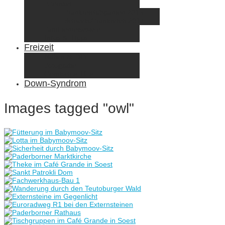
Elternzeit
Frankreich/Spanien 2015
Schweiz/Frankreich 2017
Familienreiseziele
Infos & Tipps
Freizeit
Nähen & DIY
Fotografie
Gemischte Tüte
Down-Syndrom
Images tagged "owl"