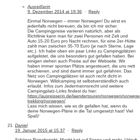
Ausreißerin
9. Dezember 2014 at 19:36
·
Reply
Einmal Norwegen – immer Norwegen! Du wirst es
jedenfalls nicht bereuen, da bin ich mir sicher.
Die Campingpreise variieren natürlich, aber als
Richtlinie kann man für zwei Personen mit Zelt und
Auto 15-20 Euro pro Nacht rechnen, für eine 2er-Hütte
zahlt man zwischen 35-70 Euro (je nach Sterne, Lage
etc.). Ich habe oben ein paar Links zu Campingplätzen
aufgelistet, die uns besonders gut gefallen haben. Bei
einigen stehen auch Preise auf der Webseite. Wir
haben immer spontan Plätze angesteuert, die uns nett
erschienen, und sind damit immer gut gefahren. Das
Netz von Campingplätzen ist auch recht dicht in
Norwegen. Wildcamping ist selbstverständlich auch
erlaubt. Infos zum Jedermannsrecht und weitere
Campingplatz-Links findest du hier:
https://ausreisserin.de/laendertouren/norwegen/norwege
trekking/norwegen/
.
Lass mich wissen, wie es dir gefallen hat, wenn du
deine Norwegen-Pläne in die Tat umgesetzt hast! Viel
Spaß!
Daniel
19. Januar 2015 at 15:37
·
Reply
Schöner Reisebericht. Macht lust auf Sonne und mehr. Urlaub