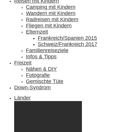
Reisen mit Kindern
Camping mit Kindern
Wandern mit Kindern
Radreisen mit Kindern
Fliegen mit Kindern
Elternzeit
Frankreich/Spanien 2015
Schweiz/Frankreich 2017
Familienreiseziele
Infos & Tipps
Freizeit
Nähen & DIY
Fotografie
Gemischte Tüte
Down-Syndrom
Länder
Dänemark
Deutschland
Ecuador & Galápagos
Finnland
Frankreich
Griechenland