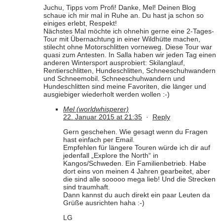
Juchu, Tipps vom Profi! Danke, Mel! Deinen Blog
schaue ich mir mal in Ruhe an. Du hast ja schon so
einiges erlebt, Respekt!
Nächstes Mal möchte ich ohnehin gerne eine 2-Tages-
Tour mit Übernachtung in einer Wildhütte machen,
stilecht ohne Motorschlitten vorneweg. Diese Tour war
quasi zum Antesten. In Salla haben wir jeden Tag einen
anderen Wintersport ausprobiert: Skilanglauf,
Rentierschlitten, Hundeschlitten, Schneeschuhwandern
und Schneemobil. Schneeschuhwandern und
Hundeschlitten sind meine Favoriten, die länger und
ausgiebiger wiederholt werden wollen :-)
Mel (worldwhisperer)
22. Januar 2015 at 21:35
·
Reply
Gern geschehen. Wie gesagt wenn du Fragen
hast einfach per Email.
Empfehlen für längere Touren würde ich dir auf
jedenfall „Explore the North“ in
Kangos/Schweden. Ein Familienbetrieb. Habe
dort eins von meinen 4 Jahren gearbeitet, aber
die sind alle sooooo mega lieb! Und die Strecken
sind traumhaft.
Dann kannst du auch direkt ein paar Leuten da
Grüße ausrichten haha :-)
LG