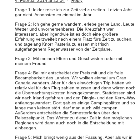
4. Februar 2014 at 23:04
·
Reply
Frage 1: leider reise ich zur Zeit viel zu selten. Letztes Jahr
gar nicht. Ansonsten ca einmal im Jahr.
Frage 2: Ich gehe gerne wandern, erlebe gerne Land, Leute,
Wetter und unvorhersehbares. Die Kreuzfahrt war
interessant, aber irgendwie ist es doch eine größere
Erfahrung verzweifelt nach einem Platz fürs Zelt zu suchen,
und tagelang Knorr Pasteria zu essen mit frisch
aufgefangenem Regenwasser von der Zeltplane.
Frage 3: Mit meinen Eltern und Geschwistern oder mit
meinem Freund.
Frage 4: Bei mir entscheidet der Preis mit und die freie
Becampbarkeit des Landes. Wir wollten einmal um Gran
Canaria wandern. Aber für den einwöchigen Trip hätten wir
relativ viel für den Flug zahlen müssen und dann wären noch
die Übernachtungskosten hinzugekommen. Stattdessen sind
wir nach Irland gefahren und den Dingle- und den Kerry-Way
entlanggewandert. Dort gab es einige Campingplätze und so
lange man keinen stört, darf man auch wild campen.
Außerdem entscheiden die Semesterferien über den
Reisezeitpunkt. Das Wetter zu dieser Zeit in den möglichen
Regionen wird dann auch noch in die Entscheidung mit
einbeogen.
Frage 5: Mich bringt wenig aus der Fassung. Aber als wir in