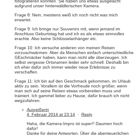
fotografieren könnten. Sie haben uns etwas ausgelacht
aufgrund unser hinterwäldlerischen Kamera.
Frage 8: Nein, meistens weiß ich noch nicht was mich
erwartet.
Frage 9: Ich bringe nur Souvenirs mit, wenn jemand im
Anschluss Geburtstag hat und ich es als etwas sinnvolles
erachte. Also keine Schlüsselanhänger etc.
Frage 10: Ich versuche anderen von meinen Reisen
vorzuschwärmen. Aber da Menschen einfach unterschiedliche
GEschmäcker haben, kann man nicht alle überzeugen. Ich
selbst vergesse Ortsnamen leider sehr schnell. Deshalb bin
ich eher dafür sich immer wieder neue Erlebnisse zu
verschaffen.
Frage 11: Ich bin auf den Geschmack gekommen, im Urlaub
aktiv zu sein. Vorallem ist die Vorfreude noch größer, wenn
man sich auf seine Reisen etwas vorbereiten muss und
trainiert. Ich gammel lieber zu Hause, dafür brauch ich nicht
wegzufahren.
Ausreißerin
4. Februar 2014 at 23:14
·
Reply
Haha, die Kamera-Impro ist super!! Daumen hoch
dafür!
Danke für deine Antworten. Über die abenteuerlichen