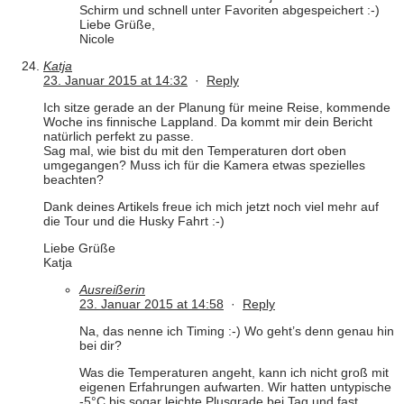
Schirm und schnell unter Favoriten abgespeichert :-)
Liebe Grüße,
Nicole
Katja
23. Januar 2015 at 14:32
·
Reply
Ich sitze gerade an der Planung für meine Reise, kommende
Woche ins finnische Lappland. Da kommt mir dein Bericht
natürlich perfekt zu passe.
Sag mal, wie bist du mit den Temperaturen dort oben
umgegangen? Muss ich für die Kamera etwas spezielles
beachten?
Dank deines Artikels freue ich mich jetzt noch viel mehr auf
die Tour und die Husky Fahrt :-)
Liebe Grüße
Katja
Ausreißerin
23. Januar 2015 at 14:58
·
Reply
Na, das nenne ich Timing :-) Wo geht’s denn genau hin
bei dir?
Was die Temperaturen angeht, kann ich nicht groß mit
eigenen Erfahrungen aufwarten. Wir hatten untypische
-5°C bis sogar leichte Plusgrade bei Tag und fast