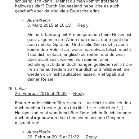
schulenglisch kann.. Meinst du man kommt trotzdem
halbwegs klar? Durch Neuseeland habe iche es auch
geschafft aber da sind viele Deutsche grins
Ausreißerin
3. März 2015 at 16:19
·
Reply
Meine Erfahrung mit Fremdsprachen beim Reisen ist
ganz allgemein so: Wenn man muss, dann geht das
auch mit der Sprache. Und schließlich setzt ja auch
keiner den Rotstift an, wenn man etwas falsch macht.
Trau dich einfach, englisch zu reden, und du wirst
überrascht sein, wie viel von deinem alten
Schulenglisch dann doch hängen geblieben ist ;-) Die
Iren sind außerdem so freundlich und hilfsbereit, die
werden dich nicht auflaufen lassen. Viel Spaß auf
deiner Reise!
Lukas
26. Februar 2015 at 20:30
·
Reply
Einen Hundeschlittenführerschein… Vielleicht sollte ich den
auch noch auf meine „to do this life“-Liste schreiben! ;-)
Huskys sind echt wunderschöne Tiere, ich hoffe ich komme
auch mal irgendwann dazu bei einem solchen Gespann
mitzufahren!
Ausreißerin
26. Februar 2015 at 21:32
·
Reply