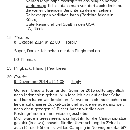
Nomad Map:
https://wordpress.org/plugins/nomad-
world-map/
Toll ist, dass man von dort auch direkt auf
die weiterführenden Berichte zu den einzelnen
Reiseetappen verlinken kann (Berichte folgen in
Kürze).
Gute Reise und viel Spaß in den USA!
LG, Nicole
Thomas
8. Oktober 2014 at 22:09
·
Reply
Super, Danke. Ich schau mir das Plugin mal an.
LG Thomas
Pingback:
Irland | Pearltrees
Frauke
9. Dezember 2014 at 14:08
·
Reply
Gemein! Unsere Tour für den Sommer 2015 sollte eigentlich
nach Indonesien gehen. Nun lese ich hier auf deiner Seite
und kann kaum wiederstehen. Norwegen steht auch schon so
lange auf unserer Bucket-Liste und wurde gerade ganz weit
noch oben gezogen :-) Bisher haben wir dies aus
Kostengründen immer wieder geschoben.
Mich würde interessieren, was habt ihr für die Campingplätze
gezahlt (in etwa), sowohl für die Übernachtung im Zelt als
auch für die Hütten. Ist wildes Camping in Norwegen erlaubt?