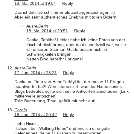
18. Mai 2014 at 19:54
·
Reply
Das ist definitiv schlimmer als Zeitungenaustragen ;-)
Aber ein sehr authentisches Erlebnis mit tollen Bildern.
Ausreißerin
18. Mai 2014 at 20:51
·
Reply
Danke, Tabitha! Leider habe ich keine Fotos von der
Fischfabriksführung, aber da die inoffiziell war, wollte
ich unseren Spontan-Guide besser nicht in
Schwierigkeiten bringen.
Netten Blog habt ihr übrigens!
Ausreißerin
17. Juni 2014 at 23:21
·
Reply
Danke an Timo von HeadForMyLife, der meine 11 Fragen
beantwortet hat!! Wen interessiert, was der Name seines
Blogs bedeutet, sollte sich seine Antworten anschauen: [Link
mittlerweile erloschen]
Tolle Bedeutung, Timo, gefällt mir sehr gut!
Carola
18. Juni 2014 at 20:42
·
Reply
Liebe Nicole,
Halbzeit bei „Walking Home“ und endlich eine gute
Gelegenheit, deine 11 Fragen zu beantworten: