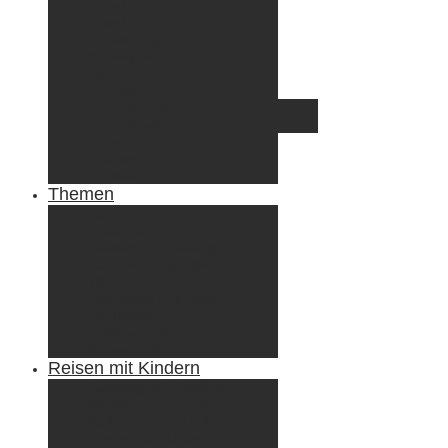
Irland
Island
Luxemburg
Norwegen
Österreich
Portugal
Azoren
Madeira
Schweiz
Spanien
Tunesien
Themen
Camping
Roadtrips
Wandern & Trekking
Stadtbesichtigungen
Winterreisen
Besondere Erlebnisse
Equipment
Reisezahlungsmittel
Reiseanekdoten
Reisen mit Kindern
Camping mit Kindern
Wandern mit Kindern
Radreisen mit Kindern
Fliegen mit Kindern