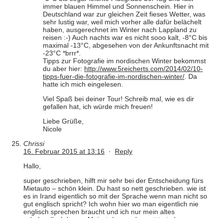
immer blauen Himmel und Sonnenschein. Hier in
Deutschland war zur gleichen Zeit fieses Wetter, was
sehr lustig war, weil mich vorher alle dafür belächelt
haben, ausgerechnet im Winter nach Lappland zu
reisen :-) Auch nachts war es nicht sooo kalt, -8°C bis
maximal -13°C, abgesehen von der Ankunftsnacht mit
-23°C *brrr*.
Tipps zur Fotografie im nordischen Winter bekommst
du aber hier:
http://www.5reicherts.com/2014/02/10-
tipps-fuer-die-fotografie-im-nordischen-winter/
. Da
hatte ich mich eingelesen.
Viel Spaß bei deiner Tour! Schreib mal, wie es dir
gefallen hat, ich würde mich freuen!
Liebe Grüße,
Nicole
Chrissi
16. Februar 2015 at 13:16
·
Reply
Hallo,
super geschrieben, hilft mir sehr bei der Entscheidung fürs
Mietauto – schön klein. Du hast so nett geschrieben. wie ist
es in Irand eigentlich so mit der Sprache wenn man nicht so
gut englisch spricht? Ich wohn hier wo man eigentlich nie
englisch sprechen braucht und ich nur mein altes