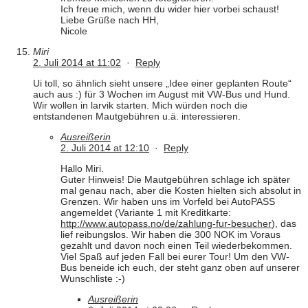
Ich freue mich, wenn du wider hier vorbei schaust!
Liebe Grüße nach HH,
Nicole
Miri
2. Juli 2014 at 11:02
·
Reply
Ui toll, so ähnlich sieht unsere „Idee einer geplanten Route“
auch aus :) für 3 Wochen im August mit VW-Bus und Hund.
Wir wollen in larvik starten. Mich würden noch die
entstandenen Mautgebühren u.ä. interessieren.
Ausreißerin
2. Juli 2014 at 12:10
·
Reply
Hallo Miri.
Guter Hinweis! Die Mautgebühren schlage ich später
mal genau nach, aber die Kosten hielten sich absolut in
Grenzen. Wir haben uns im Vorfeld bei AutoPASS
angemeldet (Variante 1 mit Kreditkarte:
http://www.autopass.no/de/zahlung-fur-besucher
), das
lief reibungslos. Wir haben die 300 NOK im Voraus
gezahlt und davon noch einen Teil wiederbekommen.
Viel Spaß auf jeden Fall bei eurer Tour! Um den VW-
Bus beneide ich euch, der steht ganz oben auf unserer
Wunschliste :-)
Ausreißerin