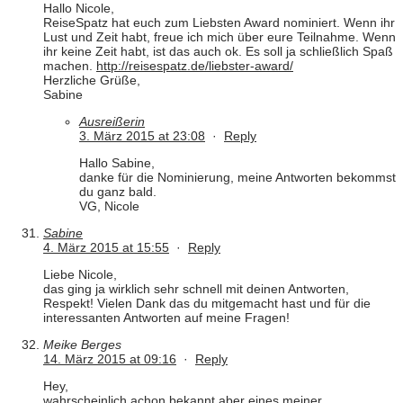
Hallo Nicole,
ReiseSpatz hat euch zum Liebsten Award nominiert. Wenn ihr
Lust und Zeit habt, freue ich mich über eure Teilnahme. Wenn
ihr keine Zeit habt, ist das auch ok. Es soll ja schließlich Spaß
machen.
http://reisespatz.de/liebster-award/
Herzliche Grüße,
Sabine
Ausreißerin
3. März 2015 at 23:08
·
Reply
Hallo Sabine,
danke für die Nominierung, meine Antworten bekommst
du ganz bald.
VG, Nicole
Sabine
4. März 2015 at 15:55
·
Reply
Liebe Nicole,
das ging ja wirklich sehr schnell mit deinen Antworten,
Respekt! Vielen Dank das du mitgemacht hast und für die
interessanten Antworten auf meine Fragen!
Meike Berges
14. März 2015 at 09:16
·
Reply
Hey,
wahrscheinlich achon bekannt,aber eines meiner