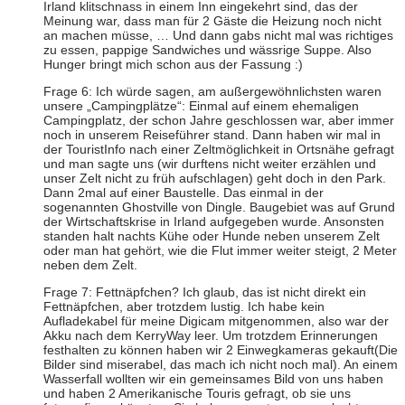
Irland klitschnass in einem Inn eingekehrt sind, das der
Meinung war, dass man für 2 Gäste die Heizung noch nicht
an machen müsse, … Und dann gabs nicht mal was richtiges
zu essen, pappige Sandwiches und wässrige Suppe. Also
Hunger bringt mich schon aus der Fassung :)
Frage 6: Ich würde sagen, am außergewöhnlichsten waren
unsere „Campingplätze“: Einmal auf einem ehemaligen
Campingplatz, der schon Jahre geschlossen war, aber immer
noch in unserem Reiseführer stand. Dann haben wir mal in
der TouristInfo nach einer Zeltmöglichkeit in Ortsnähe gefragt
und man sagte uns (wir durftens nicht weiter erzählen und
unser Zelt nicht zu früh aufschlagen) geht doch in den Park.
Dann 2mal auf einer Baustelle. Das einmal in der
sogenannten Ghostville von Dingle. Baugebiet was auf Grund
der Wirtschaftskrise in Irland aufgegeben wurde. Ansonsten
standen halt nachts Kühe oder Hunde neben unserem Zelt
oder man hat gehört, wie die Flut immer weiter steigt, 2 Meter
neben dem Zelt.
Frage 7: Fettnäpfchen? Ich glaub, das ist nicht direkt ein
Fettnäpfchen, aber trotzdem lustig. Ich habe kein
Aufladekabel für meine Digicam mitgenommen, also war der
Akku nach dem KerryWay leer. Um trotzdem Erinnerungen
festhalten zu können haben wir 2 Einwegkameras gekauft(Die
Bilder sind miserabel, das mach ich nicht noch mal). An einem
Wasserfall wollten wir ein gemeinsames Bild von uns haben
und haben 2 Amerikanische Touris gefragt, ob sie uns