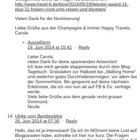
http://www.travel-b.de/blog/2014/06/18/liebster-award-11-
plus-11-fragen-rund-ums-reisen-und-bloggen/
Vielen Dank für die Nominierung!
Liebe Grüße aus der Champagne & Immer Happy Travels,
Carola
Ausreißerin
19. Juni 2014 at 15:41
·
Reply
Liebe Carola,
vielen Dank für deine spannenden Antworten!
Ich lese mich gerade etappenweise durch dein Blog-
Tagebuch. Gratulation zur Halbzeit bei „Walking Home“
und weiterhin gutes Durchhaltevermögen, vor allem bei
der Sommerhitze. Bin gespannt auf deine nächsten
Erlebnisse, die ich von nun ab auf FB & Co. verfolge
werde.
Viele liebe Grüße aus dem gerade recht grauen
Dortmund,
Nicole
Ulrike vom Bambooblog
26. Juni 2014 at 07:30
·
Reply
Hallo, das ist ja interessant! Da ich im MOment keine Lust auf
Blogparaden habe, schreibe ich hier nur kurz: Die Fragen