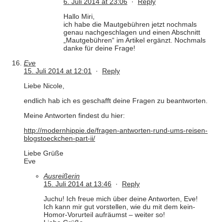
6. Juli 2014 at 23:06
·
Reply
Hallo Miri,
ich habe die Mautgebühren jetzt nochmals
genau nachgeschlagen und einen Abschnitt
„Mautgebühren“ im Artikel ergänzt. Nochmals
danke für deine Frage!
Eve
15. Juli 2014 at 12:01
·
Reply
Liebe Nicole,
endlich hab ich es geschafft deine Fragen zu beantworten.
Meine Antworten findest du hier:
http://modernhippie.de/fragen-antworten-rund-ums-reisen-
blogstoeckchen-part-ii/
Liebe Grüße
Eve
Ausreißerin
15. Juli 2014 at 13:46
·
Reply
Juchu! Ich freue mich über deine Antworten, Eve!
Ich kann mir gut vorstellen, wie du mit dem kein-
Homor-Vorurteil aufräumst – weiter so!