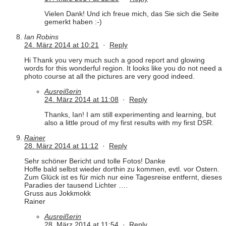
Vielen Dank! Und ich freue mich, das Sie sich die Seite
gemerkt haben :-)
Ian Robins
24. März 2014 at 10:21
·
Reply
Hi Thank you very much such a good report and glowing
words for this wonderful region. It looks like you do not need a
photo course at all the pictures are very good indeed.
Ausreißerin
24. März 2014 at 11:08
·
Reply
Thanks, Ian! I am still experimenting and learning, but
also a little proud of my first results with my first DSR.
Rainer
28. März 2014 at 11:12
·
Reply
Sehr schöner Bericht und tolle Fotos! Danke
Hoffe bald selbst wieder dorthin zu kommen, evtl. vor Ostern.
Zum Glück ist es für mich nur eine Tagesreise entfernt, dieses
Paradies der tausend Lichter ….
Gruss aus Jokkmokk
Rainer
Ausreißerin
28. März 2014 at 11:54
·
Reply