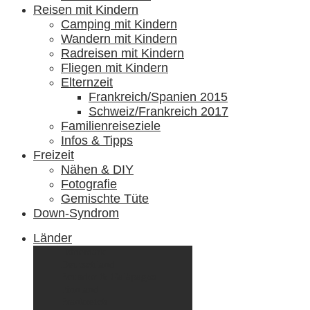
Reisen mit Kindern
Camping mit Kindern
Wandern mit Kindern
Radreisen mit Kindern
Fliegen mit Kindern
Elternzeit
Frankreich/Spanien 2015
Schweiz/Frankreich 2017
Familienreiseziele
Infos & Tipps
Freizeit
Nähen & DIY
Fotografie
Gemischte Tüte
Down-Syndrom
Länder
Dänemark
Deutschland
Ecuador & Galápagos
Finnland
Frankreich