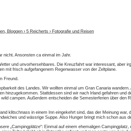
sen, Bloggen › 5 Reicherts › Fotografie und Reisen
gar nicht. Ansonsten ca einmal im Jahr.
etter und unvorhersehbares. Die Kreuzfahrt war interessant, aber ir
ssen mit frisch aufgefangenem Regenwasser von der Zeltplane.
em Freund.
mpbarkeit des Landes. Wir wollten einmal um Gran Canaria wandern. Abe
 hinzugekommen. Stattdessen sind wir nach Irland gefahren und de
 wild campen. Außerdem entscheiden die Semesterferien über den Re
 Irland klitschnass in einem Inn eingekehrt sind, das der Meinung w
ndwiches und wässrige Suppe. Also Hunger bringt mich schon aus d
sere „Campingplätze“: Einmal auf einem ehemaligen Campingplatz, 