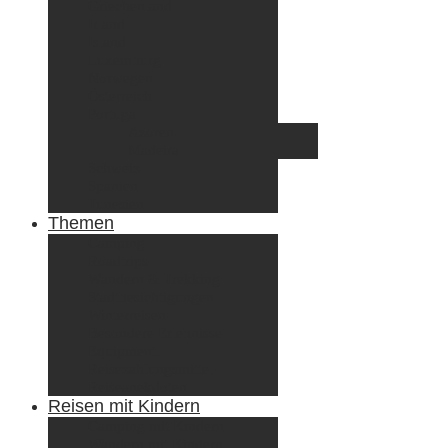
Griechenland
Irland
Island
Luxemburg
Norwegen
Österreich
Portugal
Azoren
Madeira
Schweiz
Spanien
Tunesien
Themen
Camping
Roadtrips
Wandern & Trekking
Stadtbesichtigungen
Winterreisen
Besondere Erlebnisse
Equipment
Reisezahlungsmittel
Reiseanekdoten
Reisen mit Kindern
Camping mit Kindern
Wandern mit Kindern