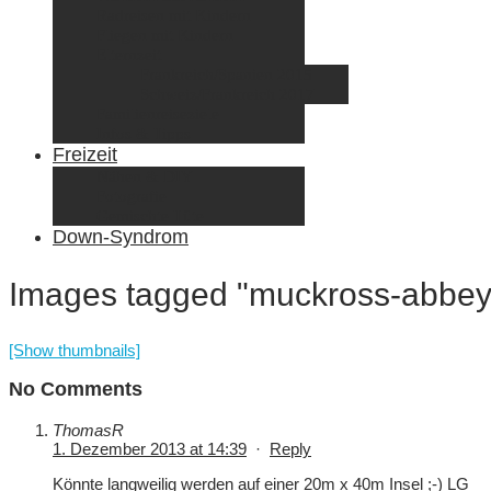
Radreisen mit Kindern
Fliegen mit Kindern
Elternzeit
Frankreich/Spanien 2015
Schweiz/Frankreich 2017
Familienreiseziele
Infos & Tipps
Freizeit
Nähen & DIY
Fotografie
Gemischte Tüte
Down-Syndrom
Images tagged "muckross-abbey
[Show thumbnails]
No Comments
ThomasR
1. Dezember 2013 at 14:39
·
Reply
Könnte langweilig werden auf einer 20m x 40m Insel ;-) LG