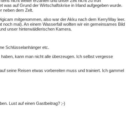
tens nicht weiter erzählen und unser Zelt nicht zu früh
et was auf Grund der Wirtschaftskrise in Irland aufgegeben wurde.
er neben dem Zelt.
eine Digicam mitgenommen, also war der Akku nach dem KerryWay leer.
t noch mal). An einem Wasserfall wollten wir ein gemeinsames Bild
rund unser hinterwäldlerischen Kamera.
ine Schlüsselanhänger etc.
aben, kann man nicht alle überzeugen. Ich selbst vergesse
auf seine Reisen etwas vorbereiten muss und trainiert. Ich gammel
en. Lust auf einen Gastbeitrag? ;-)