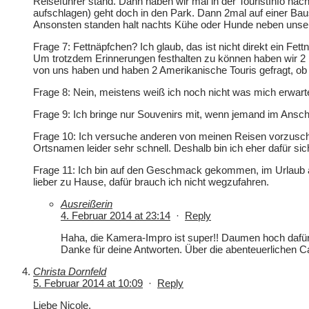
Reiseführer stand. Dann haben wir mal in der TouristInfo nach
aufschlagen) geht doch in den Park. Dann 2mal auf einer Baus
Ansonsten standen halt nachts Kühe oder Hunde neben unserem
Frage 7: Fettnäpfchen? Ich glaub, das ist nicht direkt ein F
Um trotzdem Erinnerungen festhalten zu können haben wir 2 
von uns haben und haben 2 Amerikanische Touris gefragt, ob 
Frage 8: Nein, meistens weiß ich noch nicht was mich erwarte
Frage 9: Ich bringe nur Souvenirs mit, wenn jemand im Anschl
Frage 10: Ich versuche anderen von meinen Reisen vorzusc
Ortsnamen leider sehr schnell. Deshalb bin ich eher dafür si
Frage 11: Ich bin auf den Geschmack gekommen, im Urlaub akt
lieber zu Hause, dafür brauch ich nicht wegzufahren.
Ausreißerin
4. Februar 2014 at 23:14
·
Reply
Haha, die Kamera-Impro ist super!! Daumen hoch dafür
Danke für deine Antworten. Über die abenteuerlichen C
Christa Dornfeld
5. Februar 2014 at 10:09
·
Reply
Liebe Nicole,