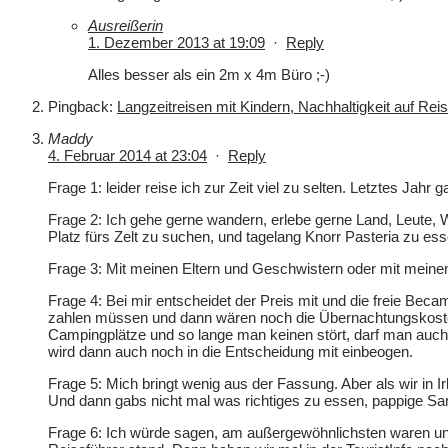
Ausreißerin
1. Dezember 2013 at 19:09
·
Reply
Alles besser als ein 2m x 4m Büro ;-)
Pingback:
Langzeitreisen mit Kindern, Nachhaltigkeit auf Rei
Maddy
4. Februar 2014 at 23:04
·
Reply
Frage 1: leider reise ich zur Zeit viel zu selten. Letztes Jahr 
Frage 2: Ich gehe gerne wandern, erlebe gerne Land, Leute, W
Platz fürs Zelt zu suchen, und tagelang Knorr Pasteria zu e
Frage 3: Mit meinen Eltern und Geschwistern oder mit mein
Frage 4: Bei mir entscheidet der Preis mit und die freie Beca
zahlen müssen und dann wären noch die Übernachtungskosten
Campingplätze und so lange man keinen stört, darf man auch
wird dann auch noch in die Entscheidung mit einbeogen.
Frage 5: Mich bringt wenig aus der Fassung. Aber als wir in
Und dann gabs nicht mal was richtiges zu essen, pappige Sa
Frage 6: Ich würde sagen, am außergewöhnlichsten waren un