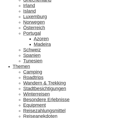
Griechenland
Irland
Island
Luxemburg
Norwegen
Österreich
Portugal
Azoren
Madeira
Schweiz
Spanien
Tunesien
Themen
Camping
Roadtrips
Wandern & Trekking
Stadtbesichtigungen
Winterreisen
Besondere Erlebnisse
Equipment
Reisezahlungsmittel
Reiseanekdoten