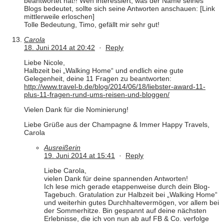
beantwortet hat!! Wen interessiert, was der Name seines
Blogs bedeutet, sollte sich seine Antworten anschauen: [Link
mittlerweile erloschen]
Tolle Bedeutung, Timo, gefällt mir sehr gut!
Carola
18. Juni 2014 at 20:42
·
Reply
Liebe Nicole,
Halbzeit bei „Walking Home“ und endlich eine gute
Gelegenheit, deine 11 Fragen zu beantworten:
http://www.travel-b.de/blog/2014/06/18/liebster-award-11-
plus-11-fragen-rund-ums-reisen-und-bloggen/
Vielen Dank für die Nominierung!
Liebe Grüße aus der Champagne & Immer Happy Travels,
Carola
Ausreißerin
19. Juni 2014 at 15:41
·
Reply
Liebe Carola,
vielen Dank für deine spannenden Antworten!
Ich lese mich gerade etappenweise durch dein Blog-
Tagebuch. Gratulation zur Halbzeit bei „Walking Home“
und weiterhin gutes Durchhaltevermögen, vor allem bei
der Sommerhitze. Bin gespannt auf deine nächsten
Erlebnisse, die ich von nun ab auf FB & Co. verfolge