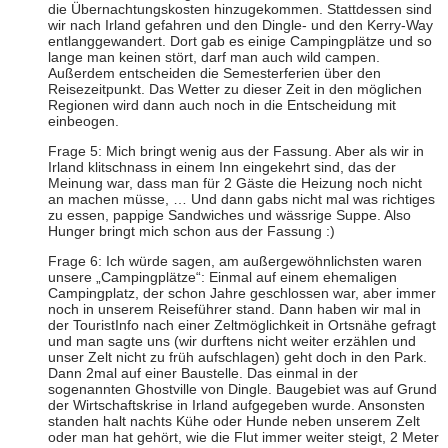
die Übernachtungskosten hinzugekommen. Stattdessen sind
wir nach Irland gefahren und den Dingle- und den Kerry-Way
entlanggewandert. Dort gab es einige Campingplätze und so
lange man keinen stört, darf man auch wild campen.
Außerdem entscheiden die Semesterferien über den
Reisezeitpunkt. Das Wetter zu dieser Zeit in den möglichen
Regionen wird dann auch noch in die Entscheidung mit
einbeogen.
Frage 5: Mich bringt wenig aus der Fassung. Aber als wir in
Irland klitschnass in einem Inn eingekehrt sind, das der
Meinung war, dass man für 2 Gäste die Heizung noch nicht
an machen müsse, … Und dann gabs nicht mal was richtiges
zu essen, pappige Sandwiches und wässrige Suppe. Also
Hunger bringt mich schon aus der Fassung :)
Frage 6: Ich würde sagen, am außergewöhnlichsten waren
unsere „Campingplätze“: Einmal auf einem ehemaligen
Campingplatz, der schon Jahre geschlossen war, aber immer
noch in unserem Reiseführer stand. Dann haben wir mal in
der TouristInfo nach einer Zeltmöglichkeit in Ortsnähe gefragt
und man sagte uns (wir durftens nicht weiter erzählen und
unser Zelt nicht zu früh aufschlagen) geht doch in den Park.
Dann 2mal auf einer Baustelle. Das einmal in der
sogenannten Ghostville von Dingle. Baugebiet was auf Grund
der Wirtschaftskrise in Irland aufgegeben wurde. Ansonsten
standen halt nachts Kühe oder Hunde neben unserem Zelt
oder man hat gehört, wie die Flut immer weiter steigt, 2 Meter