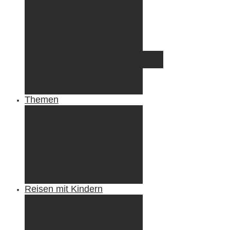
Irland
Island
Luxemburg
Norwegen
Österreich
Portugal
Azoren
Madeira
Schweiz
Spanien
Tunesien
Themen
Camping
Roadtrips
Wandern & Trekking
Stadtbesichtigungen
Winterreisen
Besondere Erlebnisse
Equipment
Reisezahlungsmittel
Reiseanekdoten
Reisen mit Kindern
Camping mit Kindern
Wandern mit Kindern
Radreisen mit Kindern
Fliegen mit Kindern