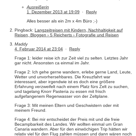
Ausreißerin
1. Dezember 2013 at 19:09
·
Reply
Alles besser als ein 2m x 4m Büro ;-)
Pingback:
Langzeitreisen mit Kindern, Nachhaltigkeit auf
Reisen, Bloggen › 5 Reicherts › Fotografie und Reisen
Maddy
4. Februar 2014 at 23:04
·
Reply
Frage 1: leider reise ich zur Zeit viel zu selten. Letztes Jahr
gar nicht. Ansonsten ca einmal im Jahr.
Frage 2: Ich gehe gerne wandern, erlebe gerne Land, Leute,
Wetter und unvorhersehbares. Die Kreuzfahrt war
interessant, aber irgendwie ist es doch eine größere
Erfahrung verzweifelt nach einem Platz fürs Zelt zu suchen,
und tagelang Knorr Pasteria zu essen mit frisch
aufgefangenem Regenwasser von der Zeltplane.
Frage 3: Mit meinen Eltern und Geschwistern oder mit
meinem Freund.
Frage 4: Bei mir entscheidet der Preis mit und die freie
Becampbarkeit des Landes. Wir wollten einmal um Gran
Canaria wandern. Aber für den einwöchigen Trip hätten wir
relativ viel für den Flug zahlen müssen und dann wären noch