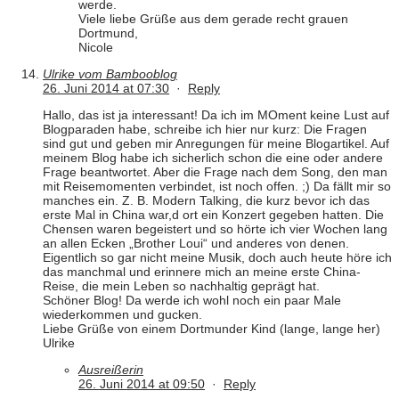
werde.
Viele liebe Grüße aus dem gerade recht grauen
Dortmund,
Nicole
Ulrike vom Bambooblog
26. Juni 2014 at 07:30
·
Reply
Hallo, das ist ja interessant! Da ich im MOment keine Lust auf
Blogparaden habe, schreibe ich hier nur kurz: Die Fragen
sind gut und geben mir Anregungen für meine Blogartikel. Auf
meinem Blog habe ich sicherlich schon die eine oder andere
Frage beantwortet. Aber die Frage nach dem Song, den man
mit Reisemomenten verbindet, ist noch offen. ;) Da fällt mir so
manches ein. Z. B. Modern Talking, die kurz bevor ich das
erste Mal in China war,d ort ein Konzert gegeben hatten. Die
Chensen waren begeistert und so hörte ich vier Wochen lang
an allen Ecken „Brother Loui“ und anderes von denen.
Eigentlich so gar nicht meine Musik, doch auch heute höre ich
das manchmal und erinnere mich an meine erste China-
Reise, die mein Leben so nachhaltig geprägt hat.
Schöner Blog! Da werde ich wohl noch ein paar Male
wiederkommen und gucken.
Liebe Grüße von einem Dortmunder Kind (lange, lange her)
Ulrike
Ausreißerin
26. Juni 2014 at 09:50
·
Reply