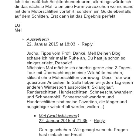
Ich liebe natürlich Schlittenhundetouren, allerdings würde ich
dir das nächste Mal raten eine Farm vorzuziehen wo niemand
mit dem Motorschlitten vorfährt, sondern ein Guide ebenfalls
auf dem Schlitten. Erst dann ist das Ergebnis perfekt.
LG
Mel
Ausreißerin
22. Januar 2015 at 18:03
·
Reply
Juchu, Tipps vom Profi! Danke, Mel! Deinen Blog
schaue ich mir mal in Ruhe an. Du hast ja schon so
einiges erlebt, Respekt!
Nächstes Mal möchte ich ohnehin gerne eine 2-Tages-
Tour mit Übernachtung in einer Wildhütte machen,
stilecht ohne Motorschlitten vorneweg. Diese Tour war
quasi zum Antesten. In Salla haben wir jeden Tag einen
anderen Wintersport ausprobiert: Skilanglauf,
Rentierschlitten, Hundeschlitten, Schneeschuhwandern
und Schneemobil. Schneeschuhwandern und
Hundeschlitten sind meine Favoriten, die länger und
ausgiebiger wiederholt werden wollen :-)
Mel (worldwhisperer)
22. Januar 2015 at 21:35
·
Reply
Gern geschehen. Wie gesagt wenn du Fragen
hast einfach per Email.