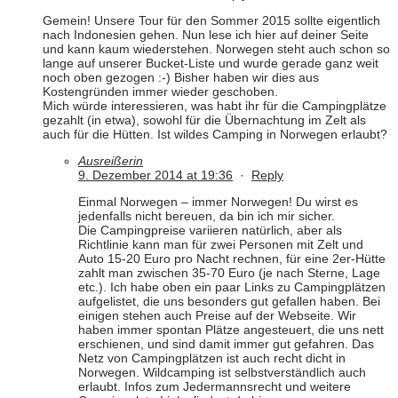
Gemein! Unsere Tour für den Sommer 2015 sollte eigentlich
nach Indonesien gehen. Nun lese ich hier auf deiner Seite
und kann kaum wiederstehen. Norwegen steht auch schon so
lange auf unserer Bucket-Liste und wurde gerade ganz weit
noch oben gezogen :-) Bisher haben wir dies aus
Kostengründen immer wieder geschoben.
Mich würde interessieren, was habt ihr für die Campingplätze
gezahlt (in etwa), sowohl für die Übernachtung im Zelt als
auch für die Hütten. Ist wildes Camping in Norwegen erlaubt?
Ausreißerin
9. Dezember 2014 at 19:36
·
Reply
Einmal Norwegen – immer Norwegen! Du wirst es
jedenfalls nicht bereuen, da bin ich mir sicher.
Die Campingpreise variieren natürlich, aber als
Richtlinie kann man für zwei Personen mit Zelt und
Auto 15-20 Euro pro Nacht rechnen, für eine 2er-Hütte
zahlt man zwischen 35-70 Euro (je nach Sterne, Lage
etc.). Ich habe oben ein paar Links zu Campingplätzen
aufgelistet, die uns besonders gut gefallen haben. Bei
einigen stehen auch Preise auf der Webseite. Wir
haben immer spontan Plätze angesteuert, die uns nett
erschienen, und sind damit immer gut gefahren. Das
Netz von Campingplätzen ist auch recht dicht in
Norwegen. Wildcamping ist selbstverständlich auch
erlaubt. Infos zum Jedermannsrecht und weitere