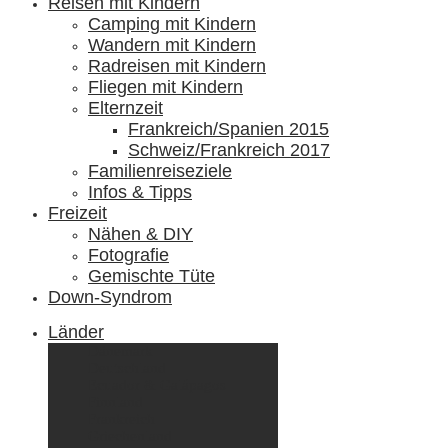
Reisen mit Kindern
Camping mit Kindern
Wandern mit Kindern
Radreisen mit Kindern
Fliegen mit Kindern
Elternzeit
Frankreich/Spanien 2015
Schweiz/Frankreich 2017
Familienreiseziele
Infos & Tipps
Freizeit
Nähen & DIY
Fotografie
Gemischte Tüte
Down-Syndrom
Länder
Dänemark
Deutschland
Ecuador & Galápagos
Finnland
Frankreich
Griechenland