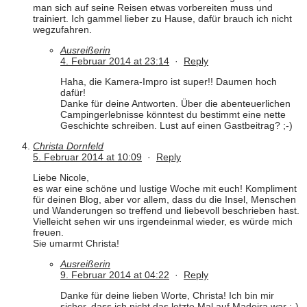
man sich auf seine Reisen etwas vorbereiten muss und
trainiert. Ich gammel lieber zu Hause, dafür brauch ich nicht
wegzufahren.
Ausreißerin
4. Februar 2014 at 23:14
·
Reply
Haha, die Kamera-Impro ist super!! Daumen hoch
dafür!
Danke für deine Antworten. Über die abenteuerlichen
Campingerlebnisse könntest du bestimmt eine nette
Geschichte schreiben. Lust auf einen Gastbeitrag? ;-)
Christa Dornfeld
5. Februar 2014 at 10:09
·
Reply
Liebe Nicole,
es war eine schöne und lustige Woche mit euch! Kompliment
für deinen Blog, aber vor allem, dass du die Insel, Menschen
und Wanderungen so treffend und liebevoll beschrieben hast.
Vielleicht sehen wir uns irgendeinmal wieder, es würde mich
freuen.
Sie umarmt Christa!
Ausreißerin
9. Februar 2014 at 04:22
·
Reply
Danke für deine lieben Worte, Christa! Ich bin mir
sicher, dass ich nicht das letzte Mal auf Madeira war :-)