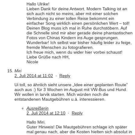
Hallo Ulrike!
Lieben Dank für deine Antwort. Modern Talking ist an
sich auch nicht so meins, aber mit einer solchen
Verbindung zu einer tollen Reise bekommt ein
einfacher Song wirklich einen persönlichen Wert – toll!
Deinen Blog muss ich mal in Ruhe durchstöbern. Auf
die Schnelle sind mir aber gerade deine phantastischen
Fotos von Chinas Kindern ins Auge gesprungen.
Wunderbar! Ich selbst war bisher häufig leider zu feige,
fremde Menschen zu fotografieren.
Ich freue mich, wenn du wider hier vorbei schaust!
Liebe Grüße nach HH,
Nicole
Miri
2. Juli 2014 at 11:02
·
Reply
Ui toll, so ähnlich sieht unsere „Idee einer geplanten Route“
auch aus :) für 3 Wochen im August mit VW-Bus und Hund.
Wir wollen in larvik starten. Mich würden noch die
entstandenen Mautgebühren u.ä. interessieren.
Ausreißerin
2. Juli 2014 at 12:10
·
Reply
Hallo Miri.
Guter Hinweis! Die Mautgebühren schlage ich später
mal genau nach, aber die Kosten hielten sich absolut in