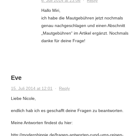
6. Juli 2014 at 23:06
·
Reply
Hallo Miri,
ich habe die Mautgebühren jetzt nochmals
genau nachgeschlagen und einen Abschnitt
„Mautgebühren“ im Artikel ergänzt. Nochmals
danke für deine Frage!
Eve
15. Juli 2014 at 12:01
·
Reply
Liebe Nicole,
endlich hab ich es geschafft deine Fragen zu beantworten.
Meine Antworten findest du hier:
http://modernhippie.de/fragen-antworten-rund-ums-reisen-