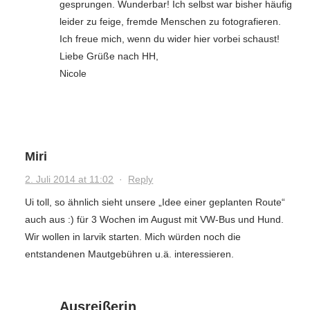
gesprungen. Wunderbar! Ich selbst war bisher häufig
leider zu feige, fremde Menschen zu fotografieren.
Ich freue mich, wenn du wider hier vorbei schaust!
Liebe Grüße nach HH,
Nicole
Miri
2. Juli 2014 at 11:02
·
Reply
Ui toll, so ähnlich sieht unsere „Idee einer geplanten Route“
auch aus :) für 3 Wochen im August mit VW-Bus und Hund.
Wir wollen in larvik starten. Mich würden noch die
entstandenen Mautgebühren u.ä. interessieren.
Ausreißerin