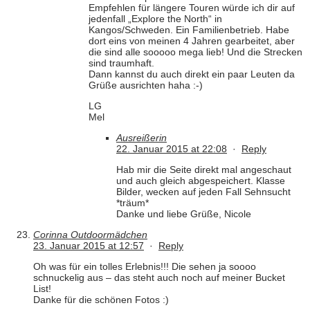
Empfehlen für längere Touren würde ich dir auf
jedenfall „Explore the North“ in
Kangos/Schweden. Ein Familienbetrieb. Habe
dort eins von meinen 4 Jahren gearbeitet, aber
die sind alle sooooo mega lieb! Und die Strecken
sind traumhaft.
Dann kannst du auch direkt ein paar Leuten da
Grüße ausrichten haha :-)
LG
Mel
Ausreißerin
22. Januar 2015 at 22:08
·
Reply
Hab mir die Seite direkt mal angeschaut
und auch gleich abgespeichert. Klasse
Bilder, wecken auf jeden Fall Sehnsucht
*träum*
Danke und liebe Grüße, Nicole
Corinna Outdoormädchen
23. Januar 2015 at 12:57
·
Reply
Oh was für ein tolles Erlebnis!!! Die sehen ja soooo
schnuckelig aus – das steht auch noch auf meiner Bucket
List!
Danke für die schönen Fotos :)