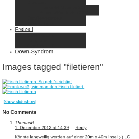
Elternzeit
Frankreich/Spanien 2015
Schweiz/Frankreich 2017
Familienreiseziele
Infos & Tipps
Freizeit
Nähen & DIY
Fotografie
Gemischte Tüte
Down-Syndrom
Images tagged "filetieren"
[Show slideshow]
No Comments
ThomasR
1. Dezember 2013 at 14:39
·
Reply
Könnte langweilig werden auf einer 20m x 40m Insel ;-) LG