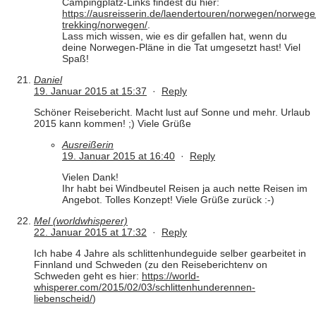
Campingplatz-Links findest du hier:
https://ausreisserin.de/laendertouren/norwegen/norwege
trekking/norwegen/
.
Lass mich wissen, wie es dir gefallen hat, wenn du
deine Norwegen-Pläne in die Tat umgesetzt hast! Viel
Spaß!
Daniel
19. Januar 2015 at 15:37
·
Reply
Schöner Reisebericht. Macht lust auf Sonne und mehr. Urlaub
2015 kann kommen! ;) Viele Grüße
Ausreißerin
19. Januar 2015 at 16:40
·
Reply
Vielen Dank!
Ihr habt bei Windbeutel Reisen ja auch nette Reisen im
Angebot. Tolles Konzept! Viele Grüße zurück :-)
Mel (worldwhisperer)
22. Januar 2015 at 17:32
·
Reply
Ich habe 4 Jahre als schlittenhundeguide selber gearbeitet in
Finnland und Schweden (zu den Reiseberichtenv on
Schweden geht es hier:
https://world-
whisperer.com/2015/02/03/schlittenhunderennen-
liebenscheid/
)