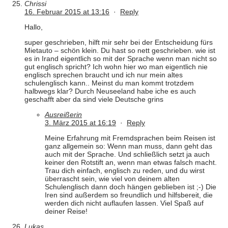
Chrissi
16. Februar 2015 at 13:16
·
Reply
Hallo,
super geschrieben, hilft mir sehr bei der Entscheidung fürs
Mietauto – schön klein. Du hast so nett geschrieben. wie ist
es in Irand eigentlich so mit der Sprache wenn man nicht so
gut englisch spricht? Ich wohn hier wo man eigentlich nie
englisch sprechen braucht und ich nur mein altes
schulenglisch kann.. Meinst du man kommt trotzdem
halbwegs klar? Durch Neuseeland habe iche es auch
geschafft aber da sind viele Deutsche grins
Ausreißerin
3. März 2015 at 16:19
·
Reply
Meine Erfahrung mit Fremdsprachen beim Reisen ist
ganz allgemein so: Wenn man muss, dann geht das
auch mit der Sprache. Und schließlich setzt ja auch
keiner den Rotstift an, wenn man etwas falsch macht.
Trau dich einfach, englisch zu reden, und du wirst
überrascht sein, wie viel von deinem alten
Schulenglisch dann doch hängen geblieben ist ;-) Die
Iren sind außerdem so freundlich und hilfsbereit, die
werden dich nicht auflaufen lassen. Viel Spaß auf
deiner Reise!
Lukas