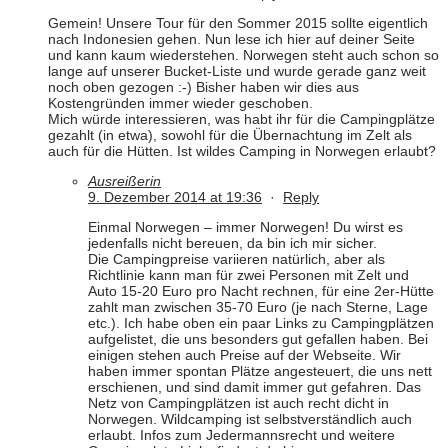
Gemein! Unsere Tour für den Sommer 2015 sollte eigentlich
nach Indonesien gehen. Nun lese ich hier auf deiner Seite
und kann kaum wiederstehen. Norwegen steht auch schon so
lange auf unserer Bucket-Liste und wurde gerade ganz weit
noch oben gezogen :-) Bisher haben wir dies aus
Kostengründen immer wieder geschoben.
Mich würde interessieren, was habt ihr für die Campingplätze
gezahlt (in etwa), sowohl für die Übernachtung im Zelt als
auch für die Hütten. Ist wildes Camping in Norwegen erlaubt?
Ausreißerin
9. Dezember 2014 at 19:36
·
Reply
Einmal Norwegen – immer Norwegen! Du wirst es
jedenfalls nicht bereuen, da bin ich mir sicher.
Die Campingpreise variieren natürlich, aber als
Richtlinie kann man für zwei Personen mit Zelt und
Auto 15-20 Euro pro Nacht rechnen, für eine 2er-Hütte
zahlt man zwischen 35-70 Euro (je nach Sterne, Lage
etc.). Ich habe oben ein paar Links zu Campingplätzen
aufgelistet, die uns besonders gut gefallen haben. Bei
einigen stehen auch Preise auf der Webseite. Wir
haben immer spontan Plätze angesteuert, die uns nett
erschienen, und sind damit immer gut gefahren. Das
Netz von Campingplätzen ist auch recht dicht in
Norwegen. Wildcamping ist selbstverständlich auch
erlaubt. Infos zum Jedermannsrecht und weitere