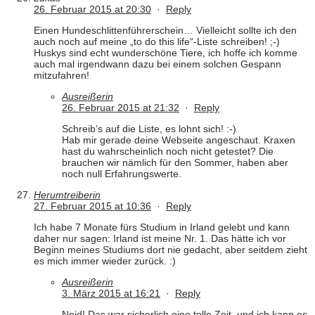
26. Februar 2015 at 20:30
·
Reply
Einen Hundeschlittenführerschein… Vielleicht sollte ich den
auch noch auf meine „to do this life“-Liste schreiben! ;-)
Huskys sind echt wunderschöne Tiere, ich hoffe ich komme
auch mal irgendwann dazu bei einem solchen Gespann
mitzufahren!
Ausreißerin
26. Februar 2015 at 21:32
·
Reply
Schreib’s auf die Liste, es lohnt sich! :-)
Hab mir gerade deine Webseite angeschaut. Kraxen
hast du wahrscheinlich noch nicht getestet? Die
brauchen wir nämlich für den Sommer, haben aber
noch null Erfahrungswerte.
Herumtreiberin
27. Februar 2015 at 10:36
·
Reply
Ich habe 7 Monate fürs Studium in Irland gelebt und kann
daher nur sagen: Irland ist meine Nr. 1. Das hätte ich vor
Beginn meines Studiums dort nie gedacht, aber seitdem zieht
es mich immer wieder zurück. :)
Ausreißerin
3. März 2015 at 16:21
·
Reply
Neid! Das war sicherlich eine tolle Zeit, und ich kann es