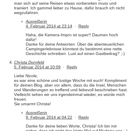
man sich auf seine Reisen etwas vorbereiten muss und
trainiert. Ich gammel lieber zu Hause, dafür brauch ich nicht
wegzufahren.
Ausreißerin
4. Februar 2014 at 23:14
·
Reply
Haha, die Kamera-Impro ist super!! Daumen hoch
dafür!
Danke für deine Antworten. Über die abenteuerlichen
Campingerlebnisse könntest du bestimmt eine nette
Geschichte schreiben. Lust auf einen Gastbeitrag? ;-)
Christa Dornfeld
5. Februar 2014 at 10:09
·
Reply
Liebe Nicole,
es war eine schöne und lustige Woche mit euch! Kompliment
für deinen Blog, aber vor allem, dass du die Insel, Menschen
und Wanderungen so treffend und liebevoll beschrieben hast.
Vielleicht sehen wir uns irgendeinmal wieder, es würde mich
freuen.
Sie umarmt Christa!
Ausreißerin
9. Februar 2014 at 04:22
·
Reply
Danke für deine lieben Worte, Christa! Ich bin mir
sicher, dass ich nicht das letzte Mal auf Madeira war :-)