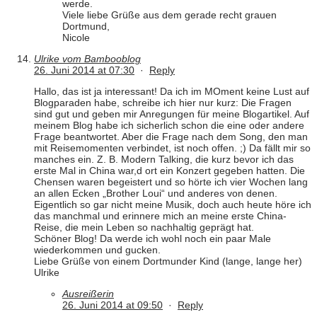
werde.
Viele liebe Grüße aus dem gerade recht grauen
Dortmund,
Nicole
Ulrike vom Bambooblog
26. Juni 2014 at 07:30
·
Reply
Hallo, das ist ja interessant! Da ich im MOment keine Lust auf
Blogparaden habe, schreibe ich hier nur kurz: Die Fragen
sind gut und geben mir Anregungen für meine Blogartikel. Auf
meinem Blog habe ich sicherlich schon die eine oder andere
Frage beantwortet. Aber die Frage nach dem Song, den man
mit Reisemomenten verbindet, ist noch offen. ;) Da fällt mir so
manches ein. Z. B. Modern Talking, die kurz bevor ich das
erste Mal in China war,d ort ein Konzert gegeben hatten. Die
Chensen waren begeistert und so hörte ich vier Wochen lang
an allen Ecken „Brother Loui“ und anderes von denen.
Eigentlich so gar nicht meine Musik, doch auch heute höre ich
das manchmal und erinnere mich an meine erste China-
Reise, die mein Leben so nachhaltig geprägt hat.
Schöner Blog! Da werde ich wohl noch ein paar Male
wiederkommen und gucken.
Liebe Grüße von einem Dortmunder Kind (lange, lange her)
Ulrike
Ausreißerin
26. Juni 2014 at 09:50
·
Reply