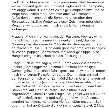
die Übernachtungskosten hinzugekommen. Stattdessen sind
wir nach Irland gefahren und den Dingle- und den Kerry-Way
entlanggewandert. Dort gab es einige Campingplätze und so
lange man keinen stört, darf man auch wild campen.
Außerdem entscheiden die Semesterferien über den
Reisezeitpunkt. Das Wetter zu dieser Zeit in den möglichen
Regionen wird dann auch noch in die Entscheidung mit
einbeogen.
Frage 5: Mich bringt wenig aus der Fassung. Aber als wir in
Irland klitschnass in einem Inn eingekehrt sind, das der
Meinung war, dass man für 2 Gäste die Heizung noch nicht
an machen müsse, … Und dann gabs nicht mal was richtiges
zu essen, pappige Sandwiches und wässrige Suppe. Also
Hunger bringt mich schon aus der Fassung :)
Frage 6: Ich würde sagen, am außergewöhnlichsten waren
unsere „Campingplätze“: Einmal auf einem ehemaligen
Campingplatz, der schon Jahre geschlossen war, aber immer
noch in unserem Reiseführer stand. Dann haben wir mal in
der TouristInfo nach einer Zeltmöglichkeit in Ortsnähe gefragt
und man sagte uns (wir durftens nicht weiter erzählen und
unser Zelt nicht zu früh aufschlagen) geht doch in den Park.
Dann 2mal auf einer Baustelle. Das einmal in der
sogenannten Ghostville von Dingle. Baugebiet was auf Grund
der Wirtschaftskrise in Irland aufgegeben wurde. Ansonsten
standen halt nachts Kühe oder Hunde neben unserem Zelt
oder man hat gehört, wie die Flut immer weiter steigt, 2 Meter