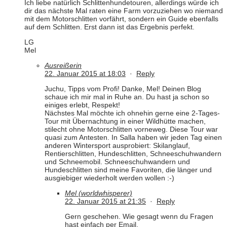
Ich liebe natürlich Schlittenhundetouren, allerdings würde ich
dir das nächste Mal raten eine Farm vorzuziehen wo niemand
mit dem Motorschlitten vorfährt, sondern ein Guide ebenfalls
auf dem Schlitten. Erst dann ist das Ergebnis perfekt.
LG
Mel
Ausreißerin
22. Januar 2015 at 18:03
·
Reply
Juchu, Tipps vom Profi! Danke, Mel! Deinen Blog
schaue ich mir mal in Ruhe an. Du hast ja schon so
einiges erlebt, Respekt!
Nächstes Mal möchte ich ohnehin gerne eine 2-Tages-
Tour mit Übernachtung in einer Wildhütte machen,
stilecht ohne Motorschlitten vorneweg. Diese Tour war
quasi zum Antesten. In Salla haben wir jeden Tag einen
anderen Wintersport ausprobiert: Skilanglauf,
Rentierschlitten, Hundeschlitten, Schneeschuhwandern
und Schneemobil. Schneeschuhwandern und
Hundeschlitten sind meine Favoriten, die länger und
ausgiebiger wiederholt werden wollen :-)
Mel (worldwhisperer)
22. Januar 2015 at 21:35
·
Reply
Gern geschehen. Wie gesagt wenn du Fragen
hast einfach per Email.