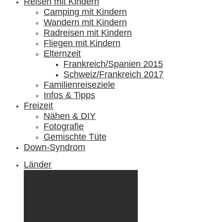
Reisen mit Kindern
Camping mit Kindern
Wandern mit Kindern
Radreisen mit Kindern
Fliegen mit Kindern
Elternzeit
Frankreich/Spanien 2015
Schweiz/Frankreich 2017
Familienreiseziele
Infos & Tipps
Freizeit
Nähen & DIY
Fotografie
Gemischte Tüte
Down-Syndrom
Länder
Dänemark
Deutschland
Ecuador & Galápagos
Finnland
Frankreich
Griechenland