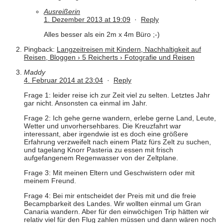
Ausreißerin
1. Dezember 2013 at 19:09
·
Reply
Alles besser als ein 2m x 4m Büro ;-)
Pingback:
Langzeitreisen mit Kindern, Nachhaltigkeit auf
Reisen, Bloggen › 5 Reicherts › Fotografie und Reisen
Maddy
4. Februar 2014 at 23:04
·
Reply
Frage 1: leider reise ich zur Zeit viel zu selten. Letztes Jahr
gar nicht. Ansonsten ca einmal im Jahr.
Frage 2: Ich gehe gerne wandern, erlebe gerne Land, Leute,
Wetter und unvorhersehbares. Die Kreuzfahrt war
interessant, aber irgendwie ist es doch eine größere
Erfahrung verzweifelt nach einem Platz fürs Zelt zu suchen,
und tagelang Knorr Pasteria zu essen mit frisch
aufgefangenem Regenwasser von der Zeltplane.
Frage 3: Mit meinen Eltern und Geschwistern oder mit
meinem Freund.
Frage 4: Bei mir entscheidet der Preis mit und die freie
Becampbarkeit des Landes. Wir wollten einmal um Gran
Canaria wandern. Aber für den einwöchigen Trip hätten wir
relativ viel für den Flug zahlen müssen und dann wären noch