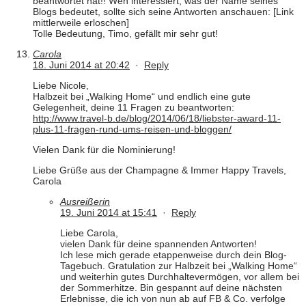
beantwortet hat!! Wen interessiert, was der Name seines
Blogs bedeutet, sollte sich seine Antworten anschauen: [Link
mittlerweile erloschen]
Tolle Bedeutung, Timo, gefällt mir sehr gut!
Carola
18. Juni 2014 at 20:42
·
Reply
Liebe Nicole,
Halbzeit bei „Walking Home“ und endlich eine gute
Gelegenheit, deine 11 Fragen zu beantworten:
http://www.travel-b.de/blog/2014/06/18/liebster-award-11-
plus-11-fragen-rund-ums-reisen-und-bloggen/
Vielen Dank für die Nominierung!
Liebe Grüße aus der Champagne & Immer Happy Travels,
Carola
Ausreißerin
19. Juni 2014 at 15:41
·
Reply
Liebe Carola,
vielen Dank für deine spannenden Antworten!
Ich lese mich gerade etappenweise durch dein Blog-
Tagebuch. Gratulation zur Halbzeit bei „Walking Home“
und weiterhin gutes Durchhaltevermögen, vor allem bei
der Sommerhitze. Bin gespannt auf deine nächsten
Erlebnisse, die ich von nun ab auf FB & Co. verfolge