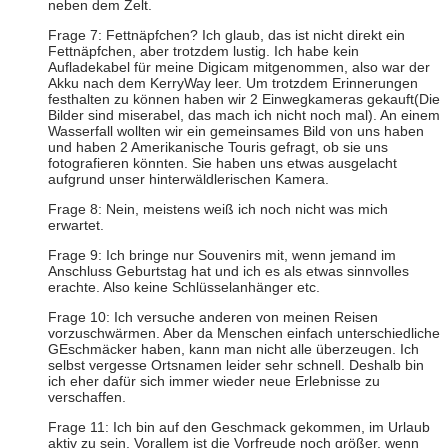
neben dem Zelt.
Frage 7: Fettnäpfchen? Ich glaub, das ist nicht direkt ein
Fettnäpfchen, aber trotzdem lustig. Ich habe kein
Aufladekabel für meine Digicam mitgenommen, also war der
Akku nach dem KerryWay leer. Um trotzdem Erinnerungen
festhalten zu können haben wir 2 Einwegkameras gekauft(Die
Bilder sind miserabel, das mach ich nicht noch mal). An einem
Wasserfall wollten wir ein gemeinsames Bild von uns haben
und haben 2 Amerikanische Touris gefragt, ob sie uns
fotografieren könnten. Sie haben uns etwas ausgelacht
aufgrund unser hinterwäldlerischen Kamera.
Frage 8: Nein, meistens weiß ich noch nicht was mich
erwartet.
Frage 9: Ich bringe nur Souvenirs mit, wenn jemand im
Anschluss Geburtstag hat und ich es als etwas sinnvolles
erachte. Also keine Schlüsselanhänger etc.
Frage 10: Ich versuche anderen von meinen Reisen
vorzuschwärmen. Aber da Menschen einfach unterschiedliche
GEschmäcker haben, kann man nicht alle überzeugen. Ich
selbst vergesse Ortsnamen leider sehr schnell. Deshalb bin
ich eher dafür sich immer wieder neue Erlebnisse zu
verschaffen.
Frage 11: Ich bin auf den Geschmack gekommen, im Urlaub
aktiv zu sein. Vorallem ist die Vorfreude noch größer, wenn