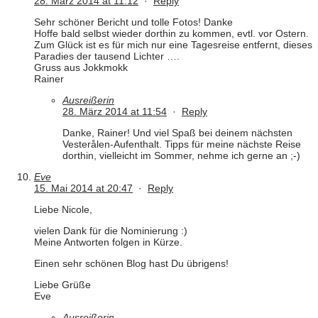
28. März 2014 at 11:12
·
Reply
Sehr schöner Bericht und tolle Fotos! Danke
Hoffe bald selbst wieder dorthin zu kommen, evtl. vor Ostern.
Zum Glück ist es für mich nur eine Tagesreise entfernt, dieses
Paradies der tausend Lichter ….
Gruss aus Jokkmokk
Rainer
Ausreißerin
28. März 2014 at 11:54
·
Reply
Danke, Rainer! Und viel Spaß bei deinem nächsten
Vesterålen-Aufenthalt. Tipps für meine nächste Reise
dorthin, vielleicht im Sommer, nehme ich gerne an ;-)
Eve
15. Mai 2014 at 20:47
·
Reply
Liebe Nicole,
vielen Dank für die Nominierung :)
Meine Antworten folgen in Kürze.
Einen sehr schönen Blog hast Du übrigens!
Liebe Grüße
Eve
Ausreißerin