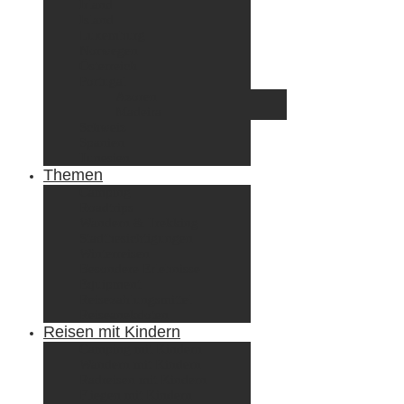
Irland
Island
Luxemburg
Norwegen
Österreich
Portugal
Azoren
Madeira
Schweiz
Spanien
Tunesien
Themen
Camping
Roadtrips
Wandern & Trekking
Stadtbesichtigungen
Winterreisen
Besondere Erlebnisse
Equipment
Reisezahlungsmittel
Reiseanekdoten
Reisen mit Kindern
Camping mit Kindern
Wandern mit Kindern
Radreisen mit Kindern
Fliegen mit Kindern