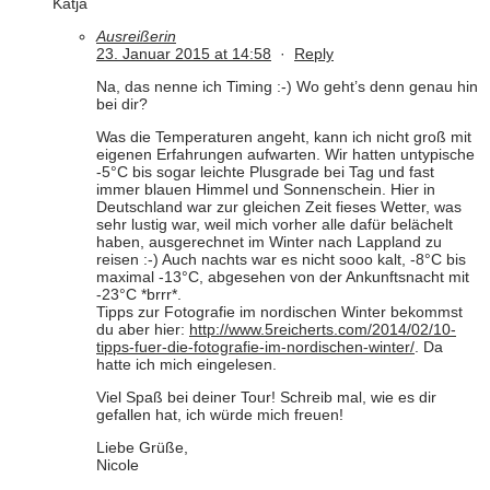
Katja
Ausreißerin
23. Januar 2015 at 14:58
·
Reply
Na, das nenne ich Timing :-) Wo geht’s denn genau hin
bei dir?
Was die Temperaturen angeht, kann ich nicht groß mit
eigenen Erfahrungen aufwarten. Wir hatten untypische
-5°C bis sogar leichte Plusgrade bei Tag und fast
immer blauen Himmel und Sonnenschein. Hier in
Deutschland war zur gleichen Zeit fieses Wetter, was
sehr lustig war, weil mich vorher alle dafür belächelt
haben, ausgerechnet im Winter nach Lappland zu
reisen :-) Auch nachts war es nicht sooo kalt, -8°C bis
maximal -13°C, abgesehen von der Ankunftsnacht mit
-23°C *brrr*.
Tipps zur Fotografie im nordischen Winter bekommst
du aber hier:
http://www.5reicherts.com/2014/02/10-
tipps-fuer-die-fotografie-im-nordischen-winter/
. Da
hatte ich mich eingelesen.
Viel Spaß bei deiner Tour! Schreib mal, wie es dir
gefallen hat, ich würde mich freuen!
Liebe Grüße,
Nicole