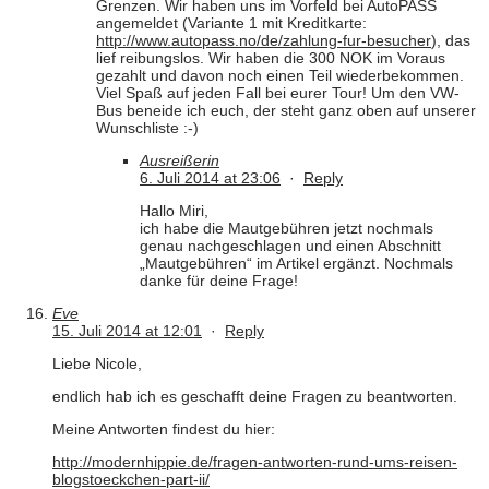
Grenzen. Wir haben uns im Vorfeld bei AutoPASS
angemeldet (Variante 1 mit Kreditkarte:
http://www.autopass.no/de/zahlung-fur-besucher
), das
lief reibungslos. Wir haben die 300 NOK im Voraus
gezahlt und davon noch einen Teil wiederbekommen.
Viel Spaß auf jeden Fall bei eurer Tour! Um den VW-
Bus beneide ich euch, der steht ganz oben auf unserer
Wunschliste :-)
Ausreißerin
6. Juli 2014 at 23:06
·
Reply
Hallo Miri,
ich habe die Mautgebühren jetzt nochmals
genau nachgeschlagen und einen Abschnitt
„Mautgebühren“ im Artikel ergänzt. Nochmals
danke für deine Frage!
Eve
15. Juli 2014 at 12:01
·
Reply
Liebe Nicole,
endlich hab ich es geschafft deine Fragen zu beantworten.
Meine Antworten findest du hier:
http://modernhippie.de/fragen-antworten-rund-ums-reisen-
blogstoeckchen-part-ii/