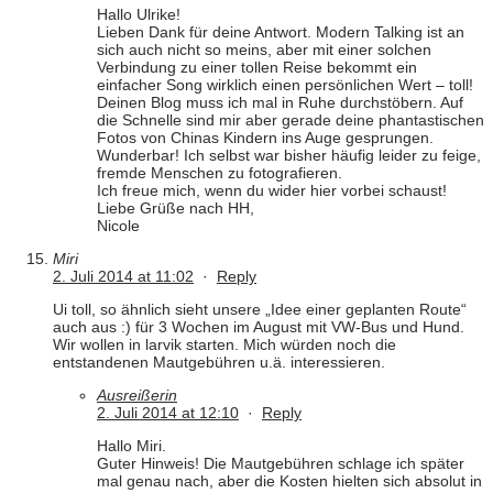
Hallo Ulrike!
Lieben Dank für deine Antwort. Modern Talking ist an
sich auch nicht so meins, aber mit einer solchen
Verbindung zu einer tollen Reise bekommt ein
einfacher Song wirklich einen persönlichen Wert – toll!
Deinen Blog muss ich mal in Ruhe durchstöbern. Auf
die Schnelle sind mir aber gerade deine phantastischen
Fotos von Chinas Kindern ins Auge gesprungen.
Wunderbar! Ich selbst war bisher häufig leider zu feige,
fremde Menschen zu fotografieren.
Ich freue mich, wenn du wider hier vorbei schaust!
Liebe Grüße nach HH,
Nicole
Miri
2. Juli 2014 at 11:02
·
Reply
Ui toll, so ähnlich sieht unsere „Idee einer geplanten Route“
auch aus :) für 3 Wochen im August mit VW-Bus und Hund.
Wir wollen in larvik starten. Mich würden noch die
entstandenen Mautgebühren u.ä. interessieren.
Ausreißerin
2. Juli 2014 at 12:10
·
Reply
Hallo Miri.
Guter Hinweis! Die Mautgebühren schlage ich später
mal genau nach, aber die Kosten hielten sich absolut in