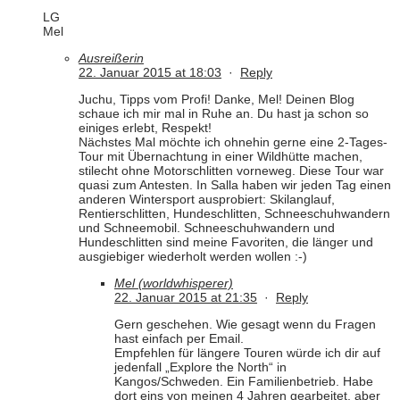
LG
Mel
Ausreißerin
22. Januar 2015 at 18:03
·
Reply
Juchu, Tipps vom Profi! Danke, Mel! Deinen Blog
schaue ich mir mal in Ruhe an. Du hast ja schon so
einiges erlebt, Respekt!
Nächstes Mal möchte ich ohnehin gerne eine 2-Tages-
Tour mit Übernachtung in einer Wildhütte machen,
stilecht ohne Motorschlitten vorneweg. Diese Tour war
quasi zum Antesten. In Salla haben wir jeden Tag einen
anderen Wintersport ausprobiert: Skilanglauf,
Rentierschlitten, Hundeschlitten, Schneeschuhwandern
und Schneemobil. Schneeschuhwandern und
Hundeschlitten sind meine Favoriten, die länger und
ausgiebiger wiederholt werden wollen :-)
Mel (worldwhisperer)
22. Januar 2015 at 21:35
·
Reply
Gern geschehen. Wie gesagt wenn du Fragen
hast einfach per Email.
Empfehlen für längere Touren würde ich dir auf
jedenfall „Explore the North“ in
Kangos/Schweden. Ein Familienbetrieb. Habe
dort eins von meinen 4 Jahren gearbeitet, aber