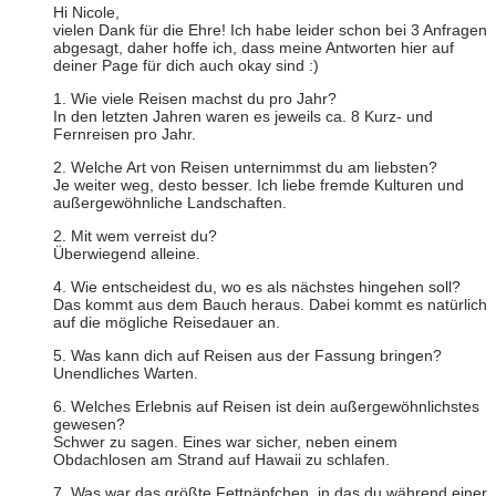
Hi Nicole,
vielen Dank für die Ehre! Ich habe leider schon bei 3 Anfragen
abgesagt, daher hoffe ich, dass meine Antworten hier auf
deiner Page für dich auch okay sind :)
1. Wie viele Reisen machst du pro Jahr?
In den letzten Jahren waren es jeweils ca. 8 Kurz- und
Fernreisen pro Jahr.
2. Welche Art von Reisen unternimmst du am liebsten?
Je weiter weg, desto besser. Ich liebe fremde Kulturen und
außergewöhnliche Landschaften.
2. Mit wem verreist du?
Überwiegend alleine.
4. Wie entscheidest du, wo es als nächstes hingehen soll?
Das kommt aus dem Bauch heraus. Dabei kommt es natürlich
auf die mögliche Reisedauer an.
5. Was kann dich auf Reisen aus der Fassung bringen?
Unendliches Warten.
6. Welches Erlebnis auf Reisen ist dein außergewöhnlichstes
gewesen?
Schwer zu sagen. Eines war sicher, neben einem
Obdachlosen am Strand auf Hawaii zu schlafen.
7. Was war das größte Fettnäpfchen, in das du während einer