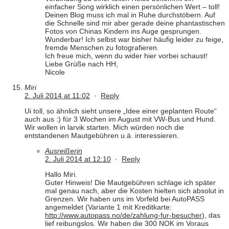
einfacher Song wirklich einen persönlichen Wert – toll!
Deinen Blog muss ich mal in Ruhe durchstöbern. Auf
die Schnelle sind mir aber gerade deine phantastischen
Fotos von Chinas Kindern ins Auge gesprungen.
Wunderbar! Ich selbst war bisher häufig leider zu feige,
fremde Menschen zu fotografieren.
Ich freue mich, wenn du wider hier vorbei schaust!
Liebe Grüße nach HH,
Nicole
Miri
2. Juli 2014 at 11:02
·
Reply
Ui toll, so ähnlich sieht unsere „Idee einer geplanten Route“
auch aus :) für 3 Wochen im August mit VW-Bus und Hund.
Wir wollen in larvik starten. Mich würden noch die
entstandenen Mautgebühren u.ä. interessieren.
Ausreißerin
2. Juli 2014 at 12:10
·
Reply
Hallo Miri.
Guter Hinweis! Die Mautgebühren schlage ich später
mal genau nach, aber die Kosten hielten sich absolut in
Grenzen. Wir haben uns im Vorfeld bei AutoPASS
angemeldet (Variante 1 mit Kreditkarte:
http://www.autopass.no/de/zahlung-fur-besucher
), das
lief reibungslos. Wir haben die 300 NOK im Voraus