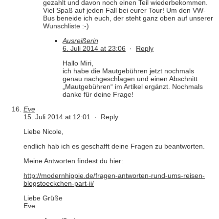
gezahlt und davon noch einen Teil wiederbekommen.
Viel Spaß auf jeden Fall bei eurer Tour! Um den VW-
Bus beneide ich euch, der steht ganz oben auf unserer
Wunschliste :-)
Ausreißerin
6. Juli 2014 at 23:06
·
Reply
Hallo Miri,
ich habe die Mautgebühren jetzt nochmals
genau nachgeschlagen und einen Abschnitt
„Mautgebühren“ im Artikel ergänzt. Nochmals
danke für deine Frage!
Eve
15. Juli 2014 at 12:01
·
Reply
Liebe Nicole,
endlich hab ich es geschafft deine Fragen zu beantworten.
Meine Antworten findest du hier:
http://modernhippie.de/fragen-antworten-rund-ums-reisen-
blogstoeckchen-part-ii/
Liebe Grüße
Eve