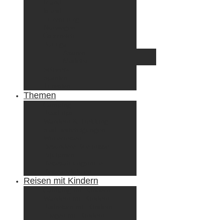
Irland
Island
Luxemburg
Norwegen
Österreich
Portugal
Azoren
Madeira
Schweiz
Spanien
Tunesien
Themen
Camping
Roadtrips
Wandern & Trekking
Stadtbesichtigungen
Winterreisen
Besondere Erlebnisse
Equipment
Reisezahlungsmittel
Reiseanekdoten
Reisen mit Kindern
Camping mit Kindern
Wandern mit Kindern
Radreisen mit Kindern
Fliegen mit Kindern