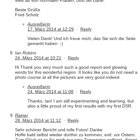
Weit ab von normalen Pfaden, Gott sei Dank!
Beste Grüße
Fred Scholz
Ausreißerin
17. März 2014 at 12:29
·
Reply
Vielen Dank! Und ich freue mich, das Sie sich die Seite
gemerkt haben :-)
Ian Robins
24. März 2014 at 10:21
·
Reply
Hi Thank you very much such a good report and glowing
words for this wonderful region. It looks like you do not need a
photo course at all the pictures are very good indeed.
Ausreißerin
24. März 2014 at 11:08
·
Reply
Thanks, Ian! I am still experimenting and learning, but
also a little proud of my first results with my first DSR.
Rainer
28. März 2014 at 11:12
·
Reply
Sehr schöner Bericht und tolle Fotos! Danke
Hoffe bald selbst wieder dorthin zu kommen, evtl. vor Ostern.
Zum Glück ist es für mich nur eine Tagesreise entfernt, dieses