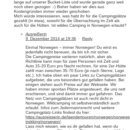
lange auf unserer Bucket-Liste und wurde gerade ganz weit
noch oben gezogen :-) Bisher haben wir dies aus
Kostengründen immer wieder geschoben.
Mich würde interessieren, was habt ihr für die Campingplätze
gezahlt (in etwa), sowohl für die Übernachtung im Zelt als
auch für die Hütten. Ist wildes Camping in Norwegen erlaubt?
Ausreißerin
9. Dezember 2014 at 19:36
·
Reply
Einmal Norwegen – immer Norwegen! Du wirst es
jedenfalls nicht bereuen, da bin ich mir sicher.
Die Campingpreise variieren natürlich, aber als
Richtlinie kann man für zwei Personen mit Zelt und
Auto 15-20 Euro pro Nacht rechnen, für eine 2er-Hütte
zahlt man zwischen 35-70 Euro (je nach Sterne, Lage
etc.). Ich habe oben ein paar Links zu Campingplätzen
aufgelistet, die uns besonders gut gefallen haben. Bei
einigen stehen auch Preise auf der Webseite. Wir
haben immer spontan Plätze angesteuert, die uns nett
erschienen, und sind damit immer gut gefahren. Das
Netz von Campingplätzen ist auch recht dicht in
Norwegen. Wildcamping ist selbstverständlich auch
erlaubt. Infos zum Jedermannsrecht und weitere
Campingplatz-Links findest du hier:
https://ausreisserin.de/laendertouren/norwegen/norwege
trekking/norwegen/
.
Lass mich wissen, wie es dir gefallen hat, wenn du