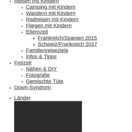
Reisen mit Kindern
Camping mit Kindern
Wandern mit Kindern
Radreisen mit Kindern
Fliegen mit Kindern
Elternzeit
Frankreich/Spanien 2015
Schweiz/Frankreich 2017
Familienreiseziele
Infos & Tipps
Freizeit
Nähen & DIY
Fotografie
Gemischte Tüte
Down-Syndrom
Länder
Dänemark
Deutschland
Ecuador & Galápagos
Finnland
Frankreich
Griechenland