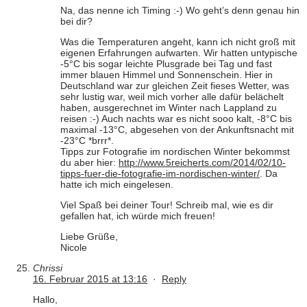
Na, das nenne ich Timing :-) Wo geht’s denn genau hin
bei dir?
Was die Temperaturen angeht, kann ich nicht groß mit
eigenen Erfahrungen aufwarten. Wir hatten untypische
-5°C bis sogar leichte Plusgrade bei Tag und fast
immer blauen Himmel und Sonnenschein. Hier in
Deutschland war zur gleichen Zeit fieses Wetter, was
sehr lustig war, weil mich vorher alle dafür belächelt
haben, ausgerechnet im Winter nach Lappland zu
reisen :-) Auch nachts war es nicht sooo kalt, -8°C bis
maximal -13°C, abgesehen von der Ankunftsnacht mit
-23°C *brrr*.
Tipps zur Fotografie im nordischen Winter bekommst
du aber hier:
http://www.5reicherts.com/2014/02/10-
tipps-fuer-die-fotografie-im-nordischen-winter/
. Da
hatte ich mich eingelesen.
Viel Spaß bei deiner Tour! Schreib mal, wie es dir
gefallen hat, ich würde mich freuen!
Liebe Grüße,
Nicole
Chrissi
16. Februar 2015 at 13:16
·
Reply
Hallo,