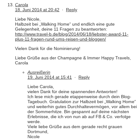
Carola
18. Juni 2014 at 20:42
·
Reply
Liebe Nicole,
Halbzeit bei „Walking Home“ und endlich eine gute
Gelegenheit, deine 11 Fragen zu beantworten:
http://www.travel-b.de/blog/2014/06/18/liebster-award-11-
plus-11-fragen-rund-ums-reisen-und-bloggen/
Vielen Dank für die Nominierung!
Liebe Grüße aus der Champagne & Immer Happy Travels,
Carola
Ausreißerin
19. Juni 2014 at 15:41
·
Reply
Liebe Carola,
vielen Dank für deine spannenden Antworten!
Ich lese mich gerade etappenweise durch dein Blog-
Tagebuch. Gratulation zur Halbzeit bei „Walking Home“
und weiterhin gutes Durchhaltevermögen, vor allem bei
der Sommerhitze. Bin gespannt auf deine nächsten
Erlebnisse, die ich von nun ab auf FB & Co. verfolge
werde.
Viele liebe Grüße aus dem gerade recht grauen
Dortmund,
Nicole