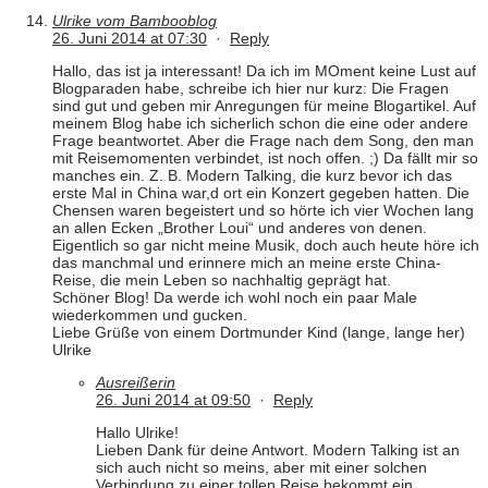
Ulrike vom Bambooblog
26. Juni 2014 at 07:30
·
Reply
Hallo, das ist ja interessant! Da ich im MOment keine Lust auf
Blogparaden habe, schreibe ich hier nur kurz: Die Fragen
sind gut und geben mir Anregungen für meine Blogartikel. Auf
meinem Blog habe ich sicherlich schon die eine oder andere
Frage beantwortet. Aber die Frage nach dem Song, den man
mit Reisemomenten verbindet, ist noch offen. ;) Da fällt mir so
manches ein. Z. B. Modern Talking, die kurz bevor ich das
erste Mal in China war,d ort ein Konzert gegeben hatten. Die
Chensen waren begeistert und so hörte ich vier Wochen lang
an allen Ecken „Brother Loui“ und anderes von denen.
Eigentlich so gar nicht meine Musik, doch auch heute höre ich
das manchmal und erinnere mich an meine erste China-
Reise, die mein Leben so nachhaltig geprägt hat.
Schöner Blog! Da werde ich wohl noch ein paar Male
wiederkommen und gucken.
Liebe Grüße von einem Dortmunder Kind (lange, lange her)
Ulrike
Ausreißerin
26. Juni 2014 at 09:50
·
Reply
Hallo Ulrike!
Lieben Dank für deine Antwort. Modern Talking ist an
sich auch nicht so meins, aber mit einer solchen
Verbindung zu einer tollen Reise bekommt ein