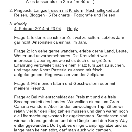
Alles besser als ein 2m x 4m Büro ;-)
Pingback:
Langzeitreisen mit Kindern, Nachhaltigkeit auf
Reisen, Bloggen › 5 Reicherts › Fotografie und Reisen
Maddy
4. Februar 2014 at 23:04
·
Reply
Frage 1: leider reise ich zur Zeit viel zu selten. Letztes Jahr
gar nicht. Ansonsten ca einmal im Jahr.
Frage 2: Ich gehe gerne wandern, erlebe gerne Land, Leute,
Wetter und unvorhersehbares. Die Kreuzfahrt war
interessant, aber irgendwie ist es doch eine größere
Erfahrung verzweifelt nach einem Platz fürs Zelt zu suchen,
und tagelang Knorr Pasteria zu essen mit frisch
aufgefangenem Regenwasser von der Zeltplane.
Frage 3: Mit meinen Eltern und Geschwistern oder mit
meinem Freund.
Frage 4: Bei mir entscheidet der Preis mit und die freie
Becampbarkeit des Landes. Wir wollten einmal um Gran
Canaria wandern. Aber für den einwöchigen Trip hätten wir
relativ viel für den Flug zahlen müssen und dann wären noch
die Übernachtungskosten hinzugekommen. Stattdessen sind
wir nach Irland gefahren und den Dingle- und den Kerry-Way
entlanggewandert. Dort gab es einige Campingplätze und so
lange man keinen stört, darf man auch wild campen.