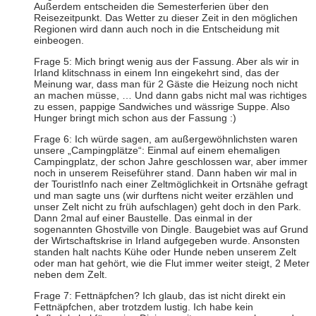
Außerdem entscheiden die Semesterferien über den
Reisezeitpunkt. Das Wetter zu dieser Zeit in den möglichen
Regionen wird dann auch noch in die Entscheidung mit
einbeogen.
Frage 5: Mich bringt wenig aus der Fassung. Aber als wir in
Irland klitschnass in einem Inn eingekehrt sind, das der
Meinung war, dass man für 2 Gäste die Heizung noch nicht
an machen müsse, … Und dann gabs nicht mal was richtiges
zu essen, pappige Sandwiches und wässrige Suppe. Also
Hunger bringt mich schon aus der Fassung :)
Frage 6: Ich würde sagen, am außergewöhnlichsten waren
unsere „Campingplätze“: Einmal auf einem ehemaligen
Campingplatz, der schon Jahre geschlossen war, aber immer
noch in unserem Reiseführer stand. Dann haben wir mal in
der TouristInfo nach einer Zeltmöglichkeit in Ortsnähe gefragt
und man sagte uns (wir durftens nicht weiter erzählen und
unser Zelt nicht zu früh aufschlagen) geht doch in den Park.
Dann 2mal auf einer Baustelle. Das einmal in der
sogenannten Ghostville von Dingle. Baugebiet was auf Grund
der Wirtschaftskrise in Irland aufgegeben wurde. Ansonsten
standen halt nachts Kühe oder Hunde neben unserem Zelt
oder man hat gehört, wie die Flut immer weiter steigt, 2 Meter
neben dem Zelt.
Frage 7: Fettnäpfchen? Ich glaub, das ist nicht direkt ein
Fettnäpfchen, aber trotzdem lustig. Ich habe kein