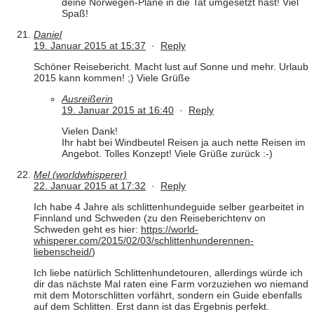
deine Norwegen-Pläne in die Tat umgesetzt hast! Viel
Spaß!
Daniel
19. Januar 2015 at 15:37
·
Reply
Schöner Reisebericht. Macht lust auf Sonne und mehr. Urlaub
2015 kann kommen! ;) Viele Grüße
Ausreißerin
19. Januar 2015 at 16:40
·
Reply
Vielen Dank!
Ihr habt bei Windbeutel Reisen ja auch nette Reisen im
Angebot. Tolles Konzept! Viele Grüße zurück :-)
Mel (worldwhisperer)
22. Januar 2015 at 17:32
·
Reply
Ich habe 4 Jahre als schlittenhundeguide selber gearbeitet in
Finnland und Schweden (zu den Reiseberichtenv on
Schweden geht es hier:
https://world-
whisperer.com/2015/02/03/schlittenhunderennen-
liebenscheid/
)
Ich liebe natürlich Schlittenhundetouren, allerdings würde ich
dir das nächste Mal raten eine Farm vorzuziehen wo niemand
mit dem Motorschlitten vorfährt, sondern ein Guide ebenfalls
auf dem Schlitten. Erst dann ist das Ergebnis perfekt.