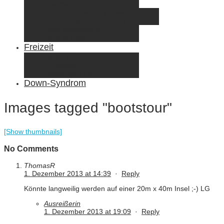
Elternzeit
Frankreich/Spanien 2015
Schweiz/Frankreich 2017
Familienreiseziele
Infos & Tipps
Freizeit
Nähen & DIY
Fotografie
Gemischte Tüte
Down-Syndrom
Images tagged "bootstour"
[Show thumbnails]
No Comments
ThomasR
1. Dezember 2013 at 14:39
·
Reply
Könnte langweilig werden auf einer 20m x 40m Insel ;-) LG
Ausreißerin
1. Dezember 2013 at 19:09
·
Reply