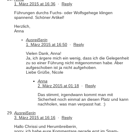
1. März 2015 at 16:36
·
Reply
Führungen durchs Fuchs- oder Wolfsgehege klingen
spannend. Schöner Artikel!
Herzlich,
Anna
Ausreißerin
1. März 2015 at 16:50
·
Reply
Vielen Dank, Anna!
Ja, ich ärgere mich ein wenig, dass ich die Gelegenheit
zu so einer Führung nicht mitgenommen habe. Aber
aufgeschoben ist ja nicht aufgehoben.
Liebe Grüße, Nicole
Anna
2. März 2015 at 01:18
·
Reply
Das stimmt, irgendwann kommt man mit
Sicherheit noch einmal an diesen Platz und kann
nachholen, was man verpasst hat. :)
Ausreißerin
3. März 2015 at 16:16
·
Reply
Hallo Chrissi und Herumbreiberin,
sorry, ich habe eure Kommentare gerade erst im Spam-