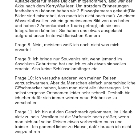
Aufladekabel für meine Digicam mitgenommen, also war der
Akku nach dem KerryWay leer. Um trotzdem Erinnerungen
festhalten zu können haben wir 2 Einwegkameras gekauft(Die
Bilder sind miserabel, das mach ich nicht noch mal). An einem
Wasserfall wollten wir ein gemeinsames Bild von uns haben
und haben 2 Amerikanische Touris gefragt, ob sie uns
fotografieren könnten. Sie haben uns etwas ausgelacht
aufgrund unser hinterwäldlerischen Kamera.
Frage 8: Nein, meistens weiß ich noch nicht was mich
erwartet.
Frage 9: Ich bringe nur Souvenirs mit, wenn jemand im
Anschluss Geburtstag hat und ich es als etwas sinnvolles
erachte. Also keine Schlüsselanhänger etc.
Frage 10: Ich versuche anderen von meinen Reisen
vorzuschwärmen. Aber da Menschen einfach unterschiedliche
GEschmäcker haben, kann man nicht alle überzeugen. Ich
selbst vergesse Ortsnamen leider sehr schnell. Deshalb bin
ich eher dafür sich immer wieder neue Erlebnisse zu
verschaffen.
Frage 11: Ich bin auf den Geschmack gekommen, im Urlaub
aktiv zu sein. Vorallem ist die Vorfreude noch größer, wenn
man sich auf seine Reisen etwas vorbereiten muss und
trainiert. Ich gammel lieber zu Hause, dafür brauch ich nicht
wegzufahren.