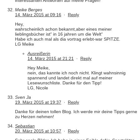
interessanten Antworten auf meine Fragen!
Meike Berges
14. März 2015 at 09:16
·
Reply
Hey,
wahrscheinlich achon bekannt,aber eines meiner
lieblingsbücher ist“ in 16 jahren um die Welt“
Habe ich auch mal als dia vortrag erlebt-war SPITZE.
LG Meike
Ausreißerin
14. März 2015 at 21:21
·
Reply
Hey Meike,
nein, das kannte ich noch nicht. Klingt wahnsinnig
spannend und landet direkt mal auf meiner
Lesewunschliste. Danke für den Tipp!
LG, Nicole
Sven Ja
19. März 2015 at 19:37
·
Reply
Danke für deinen tollen Blog. Ich werde mir deine Tipps gerne
zu Herzen nehmen!
Sebastian
20. März 2015 at 10:57
·
Reply