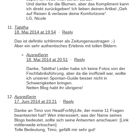
Und danke für die Blumen, aber das Kompliment kann
ich direkt zurückgeben! Ich lieben deinen Artikel „Geh
auf Reisen & verlasse deine Komfortzone“.
LG, Nicole
Tabitha
18. Mai 2014 at 19:54
·
Reply
Das ist definitiv schlimmer als Zeitungenaustragen ;-)
Aber ein sehr authentisches Erlebnis mit tollen Bildern.
Ausreißerin
18. Mai 2014 at 20:51
·
Reply
Danke, Tabitha! Leider habe ich keine Fotos von der
Fischfabriksführung, aber da die inoffiziell war, wollte
ich unseren Spontan-Guide besser nicht in
Schwierigkeiten bringen.
Netten Blog habt ihr übrigens!
Ausreißerin
17. Juni 2014 at 23:21
·
Reply
Danke an Timo von HeadForMyLife, der meine 11 Fragen
beantwortet hat!! Wen interessiert, was der Name seines
Blogs bedeutet, sollte sich seine Antworten anschauen: [Link
mittlerweile erloschen]
Tolle Bedeutung, Timo, gefällt mir sehr gut!