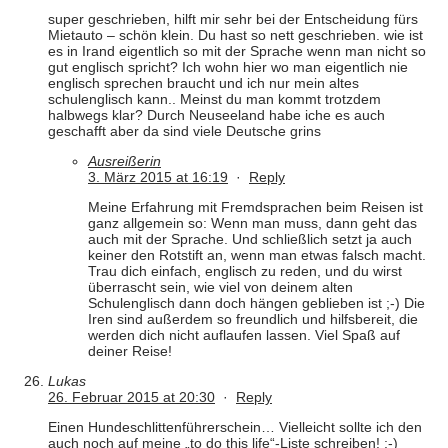
super geschrieben, hilft mir sehr bei der Entscheidung fürs
Mietauto – schön klein. Du hast so nett geschrieben. wie ist
es in Irand eigentlich so mit der Sprache wenn man nicht so
gut englisch spricht? Ich wohn hier wo man eigentlich nie
englisch sprechen braucht und ich nur mein altes
schulenglisch kann.. Meinst du man kommt trotzdem
halbwegs klar? Durch Neuseeland habe iche es auch
geschafft aber da sind viele Deutsche grins
Ausreißerin
3. März 2015 at 16:19
·
Reply
Meine Erfahrung mit Fremdsprachen beim Reisen ist
ganz allgemein so: Wenn man muss, dann geht das
auch mit der Sprache. Und schließlich setzt ja auch
keiner den Rotstift an, wenn man etwas falsch macht.
Trau dich einfach, englisch zu reden, und du wirst
überrascht sein, wie viel von deinem alten
Schulenglisch dann doch hängen geblieben ist ;-) Die
Iren sind außerdem so freundlich und hilfsbereit, die
werden dich nicht auflaufen lassen. Viel Spaß auf
deiner Reise!
Lukas
26. Februar 2015 at 20:30
·
Reply
Einen Hundeschlittenführerschein… Vielleicht sollte ich den
auch noch auf meine „to do this life“-Liste schreiben! ;-)