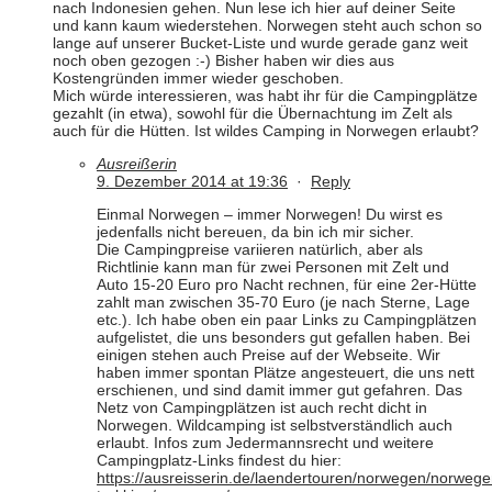
nach Indonesien gehen. Nun lese ich hier auf deiner Seite
und kann kaum wiederstehen. Norwegen steht auch schon so
lange auf unserer Bucket-Liste und wurde gerade ganz weit
noch oben gezogen :-) Bisher haben wir dies aus
Kostengründen immer wieder geschoben.
Mich würde interessieren, was habt ihr für die Campingplätze
gezahlt (in etwa), sowohl für die Übernachtung im Zelt als
auch für die Hütten. Ist wildes Camping in Norwegen erlaubt?
Ausreißerin
9. Dezember 2014 at 19:36
·
Reply
Einmal Norwegen – immer Norwegen! Du wirst es
jedenfalls nicht bereuen, da bin ich mir sicher.
Die Campingpreise variieren natürlich, aber als
Richtlinie kann man für zwei Personen mit Zelt und
Auto 15-20 Euro pro Nacht rechnen, für eine 2er-Hütte
zahlt man zwischen 35-70 Euro (je nach Sterne, Lage
etc.). Ich habe oben ein paar Links zu Campingplätzen
aufgelistet, die uns besonders gut gefallen haben. Bei
einigen stehen auch Preise auf der Webseite. Wir
haben immer spontan Plätze angesteuert, die uns nett
erschienen, und sind damit immer gut gefahren. Das
Netz von Campingplätzen ist auch recht dicht in
Norwegen. Wildcamping ist selbstverständlich auch
erlaubt. Infos zum Jedermannsrecht und weitere
Campingplatz-Links findest du hier:
https://ausreisserin.de/laendertouren/norwegen/norwege