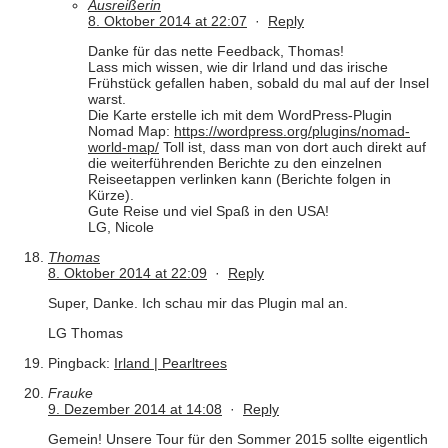
Ausreißerin
8. Oktober 2014 at 22:07
·
Reply
Danke für das nette Feedback, Thomas!
Lass mich wissen, wie dir Irland und das irische
Frühstück gefallen haben, sobald du mal auf der Insel
warst.
Die Karte erstelle ich mit dem WordPress-Plugin
Nomad Map:
https://wordpress.org/plugins/nomad-
world-map/
Toll ist, dass man von dort auch direkt auf
die weiterführenden Berichte zu den einzelnen
Reiseetappen verlinken kann (Berichte folgen in
Kürze).
Gute Reise und viel Spaß in den USA!
LG, Nicole
Thomas
8. Oktober 2014 at 22:09
·
Reply
Super, Danke. Ich schau mir das Plugin mal an.
LG Thomas
Pingback:
Irland | Pearltrees
Frauke
9. Dezember 2014 at 14:08
·
Reply
Gemein! Unsere Tour für den Sommer 2015 sollte eigentlich