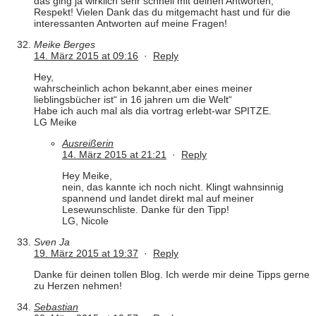
das ging ja wirklich sehr schnell mit deinen Antworten,
Respekt! Vielen Dank das du mitgemacht hast und für die
interessanten Antworten auf meine Fragen!
Meike Berges
14. März 2015 at 09:16
·
Reply
Hey,
wahrscheinlich achon bekannt,aber eines meiner
lieblingsbücher ist“ in 16 jahren um die Welt“
Habe ich auch mal als dia vortrag erlebt-war SPITZE.
LG Meike
Ausreißerin
14. März 2015 at 21:21
·
Reply
Hey Meike,
nein, das kannte ich noch nicht. Klingt wahnsinnig
spannend und landet direkt mal auf meiner
Lesewunschliste. Danke für den Tipp!
LG, Nicole
Sven Ja
19. März 2015 at 19:37
·
Reply
Danke für deinen tollen Blog. Ich werde mir deine Tipps gerne
zu Herzen nehmen!
Sebastian