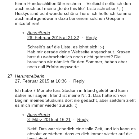
Einen Hundeschlittenführerschein… Vielleicht sollte ich den
auch noch auf meine „to do this life“-Liste schreiben! ;-)
Huskys sind echt wunderschöne Tiere, ich hoffe ich komme
auch mal irgendwann dazu bei einem solchen Gespann
mitzufahren!
Ausreißerin
26. Februar 2015 at 21:32
·
Reply
Schreib’s auf die Liste, es lohnt sich! :-)
Hab mir gerade deine Webseite angeschaut. Kraxen
hast du wahrscheinlich noch nicht getestet? Die
brauchen wir nämlich für den Sommer, haben aber
noch null Erfahrungswerte.
Herumtreiberin
27. Februar 2015 at 10:36
·
Reply
Ich habe 7 Monate fürs Studium in Irland gelebt und kann
daher nur sagen: Irland ist meine Nr. 1. Das hätte ich vor
Beginn meines Studiums dort nie gedacht, aber seitdem zieht
es mich immer wieder zurück. :)
Ausreißerin
3. März 2015 at 16:21
·
Reply
Neid! Das war sicherlich eine tolle Zeit, und ich kann es
absolut verstehen, dass es dich immer wieder auf die
Insel zieht.