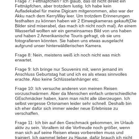
Frage 7: Fettnäpfchen? Ich glaub, das ist nicht direkt ein
Fettnäpfchen, aber trotzdem lustig. Ich habe kein
Aufladekabel für meine Digicam mitgenommen, also war der
Akku nach dem KerryWay leer. Um trotzdem Erinnerungen
festhalten zu können haben wir 2 Einwegkameras gekauft(Die
Bilder sind miserabel, das mach ich nicht noch mal). An einem
Wasserfall wollten wir ein gemeinsames Bild von uns haben
und haben 2 Amerikanische Touris gefragt, ob sie uns
fotografieren könnten. Sie haben uns etwas ausgelacht
aufgrund unser hinterwäldlerischen Kamera.
Frage 8: Nein, meistens weiß ich noch nicht was mich
erwartet.
Frage 9: Ich bringe nur Souvenirs mit, wenn jemand im
Anschluss Geburtstag hat und ich es als etwas sinnvolles
erachte. Also keine Schlüsselanhänger etc.
Frage 10: Ich versuche anderen von meinen Reisen
vorzuschwärmen. Aber da Menschen einfach unterschiedliche
GEschmäcker haben, kann man nicht alle überzeugen. Ich
selbst vergesse Ortsnamen leider sehr schnell. Deshalb bin
ich eher dafür sich immer wieder neue Erlebnisse zu
verschaffen.
Frage 11: Ich bin auf den Geschmack gekommen, im Urlaub
aktiv zu sein. Vorallem ist die Vorfreude noch größer, wenn
man sich auf seine Reisen etwas vorbereiten muss und
trainiert. Ich gammel lieber zu Hause, dafür brauch ich nicht