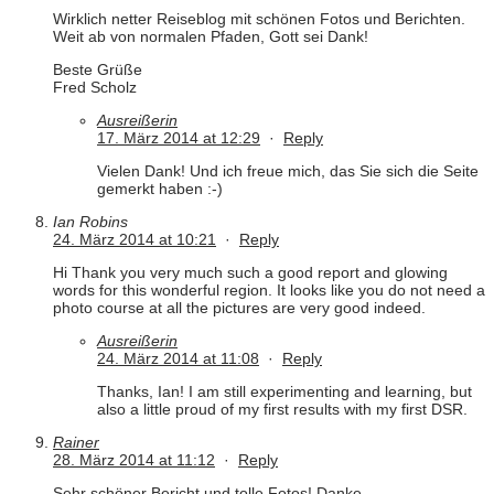
Wirklich netter Reiseblog mit schönen Fotos und Berichten.
Weit ab von normalen Pfaden, Gott sei Dank!
Beste Grüße
Fred Scholz
Ausreißerin
17. März 2014 at 12:29
·
Reply
Vielen Dank! Und ich freue mich, das Sie sich die Seite
gemerkt haben :-)
Ian Robins
24. März 2014 at 10:21
·
Reply
Hi Thank you very much such a good report and glowing
words for this wonderful region. It looks like you do not need a
photo course at all the pictures are very good indeed.
Ausreißerin
24. März 2014 at 11:08
·
Reply
Thanks, Ian! I am still experimenting and learning, but
also a little proud of my first results with my first DSR.
Rainer
28. März 2014 at 11:12
·
Reply
Sehr schöner Bericht und tolle Fotos! Danke