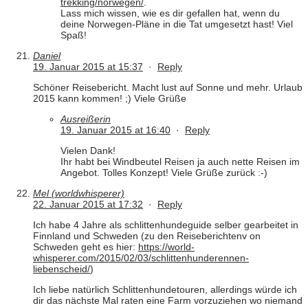
trekking/norwegen/
.
Lass mich wissen, wie es dir gefallen hat, wenn du
deine Norwegen-Pläne in die Tat umgesetzt hast! Viel
Spaß!
Daniel
19. Januar 2015 at 15:37
·
Reply
Schöner Reisebericht. Macht lust auf Sonne und mehr. Urlaub
2015 kann kommen! ;) Viele Grüße
Ausreißerin
19. Januar 2015 at 16:40
·
Reply
Vielen Dank!
Ihr habt bei Windbeutel Reisen ja auch nette Reisen im
Angebot. Tolles Konzept! Viele Grüße zurück :-)
Mel (worldwhisperer)
22. Januar 2015 at 17:32
·
Reply
Ich habe 4 Jahre als schlittenhundeguide selber gearbeitet in
Finnland und Schweden (zu den Reiseberichtenv on
Schweden geht es hier:
https://world-
whisperer.com/2015/02/03/schlittenhunderennen-
liebenscheid/
)
Ich liebe natürlich Schlittenhundetouren, allerdings würde ich
dir das nächste Mal raten eine Farm vorzuziehen wo niemand