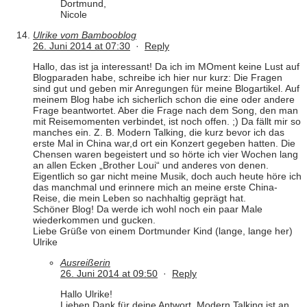
Dortmund,
Nicole
Ulrike vom Bambooblog
26. Juni 2014 at 07:30
·
Reply
Hallo, das ist ja interessant! Da ich im MOment keine Lust auf
Blogparaden habe, schreibe ich hier nur kurz: Die Fragen
sind gut und geben mir Anregungen für meine Blogartikel. Auf
meinem Blog habe ich sicherlich schon die eine oder andere
Frage beantwortet. Aber die Frage nach dem Song, den man
mit Reisemomenten verbindet, ist noch offen. ;) Da fällt mir so
manches ein. Z. B. Modern Talking, die kurz bevor ich das
erste Mal in China war,d ort ein Konzert gegeben hatten. Die
Chensen waren begeistert und so hörte ich vier Wochen lang
an allen Ecken „Brother Loui“ und anderes von denen.
Eigentlich so gar nicht meine Musik, doch auch heute höre ich
das manchmal und erinnere mich an meine erste China-
Reise, die mein Leben so nachhaltig geprägt hat.
Schöner Blog! Da werde ich wohl noch ein paar Male
wiederkommen und gucken.
Liebe Grüße von einem Dortmunder Kind (lange, lange her)
Ulrike
Ausreißerin
26. Juni 2014 at 09:50
·
Reply
Hallo Ulrike!
Lieben Dank für deine Antwort. Modern Talking ist an