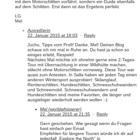
mit dem Motorschlitten vorfährt, sondern ein Guide ebenfalls
auf dem Schlitten. Erst dann ist das Ergebnis perfekt.
LG
Mel
Ausreißerin
22. Januar 2015 at 18:03
·
Reply
Juchu, Tipps vom Profi! Danke, Mel! Deinen Blog
schaue ich mir mal in Ruhe an. Du hast ja schon so
einiges erlebt, Respekt!
Nächstes Mal möchte ich ohnehin gerne eine 2-Tages-
Tour mit Übernachtung in einer Wildhütte machen,
stilecht ohne Motorschlitten vorneweg. Diese Tour war
quasi zum Antesten. In Salla haben wir jeden Tag einen
anderen Wintersport ausprobiert: Skilanglauf,
Rentierschlitten, Hundeschlitten, Schneeschuhwandern
und Schneemobil. Schneeschuhwandern und
Hundeschlitten sind meine Favoriten, die länger und
ausgiebiger wiederholt werden wollen :-)
Mel (worldwhisperer)
22. Januar 2015 at 21:35
·
Reply
Gern geschehen. Wie gesagt wenn du Fragen
hast einfach per Email.
Empfehlen für längere Touren würde ich dir auf
jedenfall „Explore the North“ in