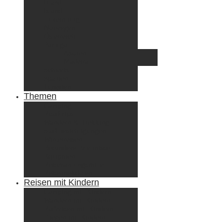
Irland
Island
Luxemburg
Norwegen
Österreich
Portugal
Azoren
Madeira
Schweiz
Spanien
Tunesien
Themen
Camping
Roadtrips
Wandern & Trekking
Stadtbesichtigungen
Winterreisen
Besondere Erlebnisse
Equipment
Reisezahlungsmittel
Reiseanekdoten
Reisen mit Kindern
Camping mit Kindern
Wandern mit Kindern
Radreisen mit Kindern
Fliegen mit Kindern