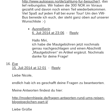
http://www.autopass.no/de/zahlung-fur-besucher
), das
lief reibungslos. Wir haben die 300 NOK im Voraus
gezahlt und davon noch einen Teil wiederbekommen.
Viel Spaß auf jeden Fall bei eurer Tour! Um den VW-
Bus beneide ich euch, der steht ganz oben auf unserer
Wunschliste :-)
Ausreißerin
6. Juli 2014 at 23:06
·
Reply
Hallo Miri,
ich habe die Mautgebühren jetzt nochmals
genau nachgeschlagen und einen Abschnitt
„Mautgebühren“ im Artikel ergänzt. Nochmals
danke für deine Frage!
Eve
15. Juli 2014 at 12:01
·
Reply
Liebe Nicole,
endlich hab ich es geschafft deine Fragen zu beantworten.
Meine Antworten findest du hier:
http://modernhippie.de/fragen-antworten-rund-ums-reisen-
blogstoeckchen-part-ii/
Liebe Grüße