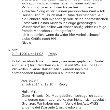
sich auch nicht so meins, aber mit einer solchen
Verbindung zu einer tollen Reise bekommt ein
einfacher Song wirklich einen persönlichen Wert – toll!
Deinen Blog muss ich mal in Ruhe durchstöbern. Auf
die Schnelle sind mir aber gerade deine phantastischen
Fotos von Chinas Kindern ins Auge gesprungen.
Wunderbar! Ich selbst war bisher häufig leider zu feige,
fremde Menschen zu fotografieren.
Ich freue mich, wenn du wider hier vorbei schaust!
Liebe Grüße nach HH,
Nicole
Miri
2. Juli 2014 at 11:02
·
Reply
Ui toll, so ähnlich sieht unsere „Idee einer geplanten Route“
auch aus :) für 3 Wochen im August mit VW-Bus und Hund.
Wir wollen in larvik starten. Mich würden noch die
entstandenen Mautgebühren u.ä. interessieren.
Ausreißerin
2. Juli 2014 at 12:10
·
Reply
Hallo Miri.
Guter Hinweis! Die Mautgebühren schlage ich später
mal genau nach, aber die Kosten hielten sich absolut in
Grenzen. Wir haben uns im Vorfeld bei AutoPASS
angemeldet (Variante 1 mit Kreditkarte: