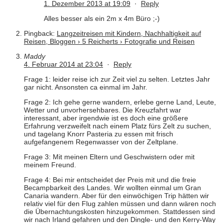
1. Dezember 2013 at 19:09
·
Reply
Alles besser als ein 2m x 4m Büro ;-)
Pingback:
Langzeitreisen mit Kindern, Nachhaltigkeit auf
Reisen, Bloggen › 5 Reicherts › Fotografie und Reisen
Maddy
4. Februar 2014 at 23:04
·
Reply
Frage 1: leider reise ich zur Zeit viel zu selten. Letztes Jahr
gar nicht. Ansonsten ca einmal im Jahr.
Frage 2: Ich gehe gerne wandern, erlebe gerne Land, Leute,
Wetter und unvorhersehbares. Die Kreuzfahrt war
interessant, aber irgendwie ist es doch eine größere
Erfahrung verzweifelt nach einem Platz fürs Zelt zu suchen,
und tagelang Knorr Pasteria zu essen mit frisch
aufgefangenem Regenwasser von der Zeltplane.
Frage 3: Mit meinen Eltern und Geschwistern oder mit
meinem Freund.
Frage 4: Bei mir entscheidet der Preis mit und die freie
Becampbarkeit des Landes. Wir wollten einmal um Gran
Canaria wandern. Aber für den einwöchigen Trip hätten wir
relativ viel für den Flug zahlen müssen und dann wären noch
die Übernachtungskosten hinzugekommen. Stattdessen sind
wir nach Irland gefahren und den Dingle- und den Kerry-Way