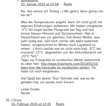
Ausreißerin
23. Januar 2015 at 14:58
·
Reply
Na, das nenne ich Timing :-) Wo geht’s denn genau hin
bei dir?
Was die Temperaturen angeht, kann ich nicht groß mit
eigenen Erfahrungen aufwarten. Wir hatten untypische
-5°C bis sogar leichte Plusgrade bei Tag und fast
immer blauen Himmel und Sonnenschein. Hier in
Deutschland war zur gleichen Zeit fieses Wetter, was
sehr lustig war, weil mich vorher alle dafür belächelt
haben, ausgerechnet im Winter nach Lappland zu
reisen :-) Auch nachts war es nicht sooo kalt, -8°C bis
maximal -13°C, abgesehen von der Ankunftsnacht mit
-23°C *brrr*.
Tipps zur Fotografie im nordischen Winter bekommst
du aber hier:
http://www.5reicherts.com/2014/02/10-
tipps-fuer-die-fotografie-im-nordischen-winter/
. Da
hatte ich mich eingelesen.
Viel Spaß bei deiner Tour! Schreib mal, wie es dir
gefallen hat, ich würde mich freuen!
Liebe Grüße,
Nicole
Chrissi
16. Februar 2015 at 13:16
·
Reply