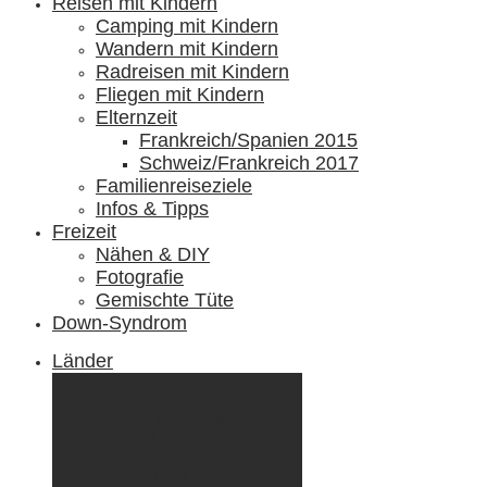
Reisen mit Kindern
Camping mit Kindern
Wandern mit Kindern
Radreisen mit Kindern
Fliegen mit Kindern
Elternzeit
Frankreich/Spanien 2015
Schweiz/Frankreich 2017
Familienreiseziele
Infos & Tipps
Freizeit
Nähen & DIY
Fotografie
Gemischte Tüte
Down-Syndrom
Länder
Dänemark
Deutschland
Ecuador & Galápagos
Finnland
Frankreich
Griechenland