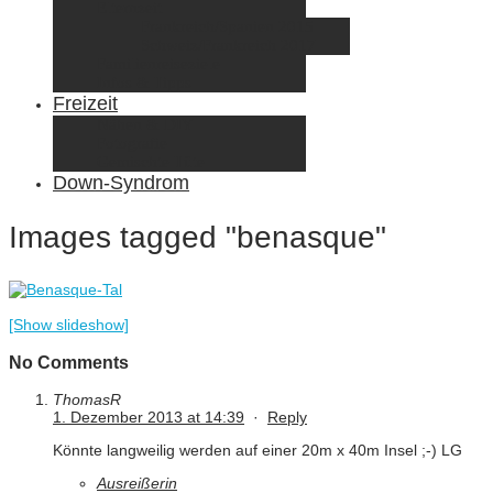
Elternzeit
Frankreich/Spanien 2015
Schweiz/Frankreich 2017
Familienreiseziele
Infos & Tipps
Freizeit
Nähen & DIY
Fotografie
Gemischte Tüte
Down-Syndrom
Images tagged "benasque"
[Show slideshow]
No Comments
ThomasR
1. Dezember 2013 at 14:39
·
Reply
Könnte langweilig werden auf einer 20m x 40m Insel ;-) LG
Ausreißerin