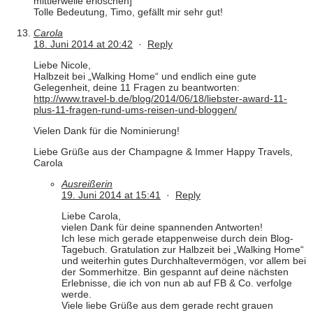
mittlerweile erloschen]
Tolle Bedeutung, Timo, gefällt mir sehr gut!
Carola
18. Juni 2014 at 20:42
·
Reply
Liebe Nicole,
Halbzeit bei „Walking Home“ und endlich eine gute
Gelegenheit, deine 11 Fragen zu beantworten:
http://www.travel-b.de/blog/2014/06/18/liebster-award-11-
plus-11-fragen-rund-ums-reisen-und-bloggen/
Vielen Dank für die Nominierung!
Liebe Grüße aus der Champagne & Immer Happy Travels,
Carola
Ausreißerin
19. Juni 2014 at 15:41
·
Reply
Liebe Carola,
vielen Dank für deine spannenden Antworten!
Ich lese mich gerade etappenweise durch dein Blog-
Tagebuch. Gratulation zur Halbzeit bei „Walking Home“
und weiterhin gutes Durchhaltevermögen, vor allem bei
der Sommerhitze. Bin gespannt auf deine nächsten
Erlebnisse, die ich von nun ab auf FB & Co. verfolge
werde.
Viele liebe Grüße aus dem gerade recht grauen