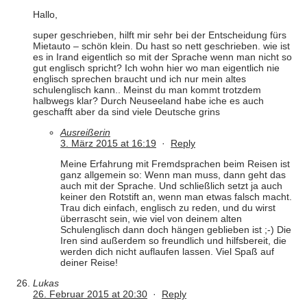
Hallo,
super geschrieben, hilft mir sehr bei der Entscheidung fürs
Mietauto – schön klein. Du hast so nett geschrieben. wie ist
es in Irand eigentlich so mit der Sprache wenn man nicht so
gut englisch spricht? Ich wohn hier wo man eigentlich nie
englisch sprechen braucht und ich nur mein altes
schulenglisch kann.. Meinst du man kommt trotzdem
halbwegs klar? Durch Neuseeland habe iche es auch
geschafft aber da sind viele Deutsche grins
Ausreißerin
3. März 2015 at 16:19
·
Reply
Meine Erfahrung mit Fremdsprachen beim Reisen ist
ganz allgemein so: Wenn man muss, dann geht das
auch mit der Sprache. Und schließlich setzt ja auch
keiner den Rotstift an, wenn man etwas falsch macht.
Trau dich einfach, englisch zu reden, und du wirst
überrascht sein, wie viel von deinem alten
Schulenglisch dann doch hängen geblieben ist ;-) Die
Iren sind außerdem so freundlich und hilfsbereit, die
werden dich nicht auflaufen lassen. Viel Spaß auf
deiner Reise!
Lukas
26. Februar 2015 at 20:30
·
Reply