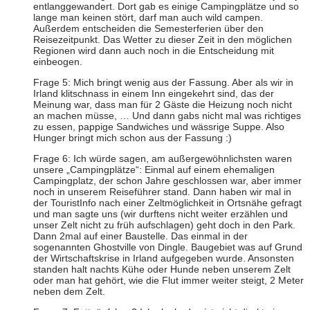
entlanggewandert. Dort gab es einige Campingplätze und so
lange man keinen stört, darf man auch wild campen.
Außerdem entscheiden die Semesterferien über den
Reisezeitpunkt. Das Wetter zu dieser Zeit in den möglichen
Regionen wird dann auch noch in die Entscheidung mit
einbeogen.
Frage 5: Mich bringt wenig aus der Fassung. Aber als wir in
Irland klitschnass in einem Inn eingekehrt sind, das der
Meinung war, dass man für 2 Gäste die Heizung noch nicht
an machen müsse, … Und dann gabs nicht mal was richtiges
zu essen, pappige Sandwiches und wässrige Suppe. Also
Hunger bringt mich schon aus der Fassung :)
Frage 6: Ich würde sagen, am außergewöhnlichsten waren
unsere „Campingplätze“: Einmal auf einem ehemaligen
Campingplatz, der schon Jahre geschlossen war, aber immer
noch in unserem Reiseführer stand. Dann haben wir mal in
der TouristInfo nach einer Zeltmöglichkeit in Ortsnähe gefragt
und man sagte uns (wir durftens nicht weiter erzählen und
unser Zelt nicht zu früh aufschlagen) geht doch in den Park.
Dann 2mal auf einer Baustelle. Das einmal in der
sogenannten Ghostville von Dingle. Baugebiet was auf Grund
der Wirtschaftskrise in Irland aufgegeben wurde. Ansonsten
standen halt nachts Kühe oder Hunde neben unserem Zelt
oder man hat gehört, wie die Flut immer weiter steigt, 2 Meter
neben dem Zelt.