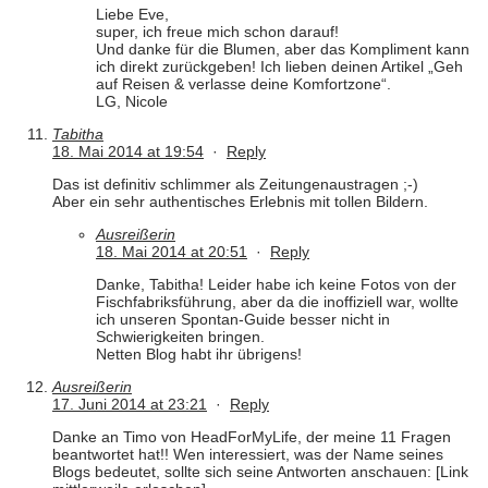
Liebe Eve,
super, ich freue mich schon darauf!
Und danke für die Blumen, aber das Kompliment kann
ich direkt zurückgeben! Ich lieben deinen Artikel „Geh
auf Reisen & verlasse deine Komfortzone“.
LG, Nicole
Tabitha
18. Mai 2014 at 19:54
·
Reply
Das ist definitiv schlimmer als Zeitungenaustragen ;-)
Aber ein sehr authentisches Erlebnis mit tollen Bildern.
Ausreißerin
18. Mai 2014 at 20:51
·
Reply
Danke, Tabitha! Leider habe ich keine Fotos von der
Fischfabriksführung, aber da die inoffiziell war, wollte
ich unseren Spontan-Guide besser nicht in
Schwierigkeiten bringen.
Netten Blog habt ihr übrigens!
Ausreißerin
17. Juni 2014 at 23:21
·
Reply
Danke an Timo von HeadForMyLife, der meine 11 Fragen
beantwortet hat!! Wen interessiert, was der Name seines
Blogs bedeutet, sollte sich seine Antworten anschauen: [Link