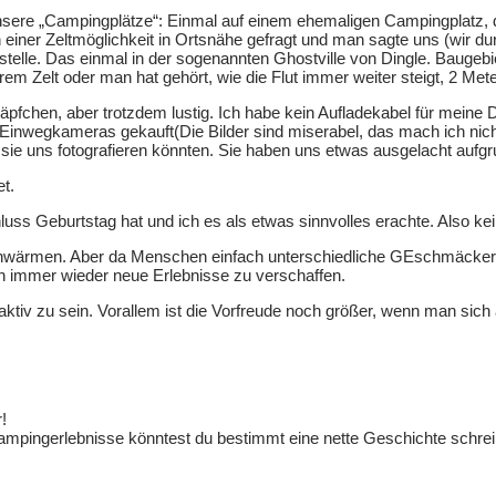
sere „Campingplätze“: Einmal auf einem ehemaligen Campingplatz, 
 einer Zeltmöglichkeit in Ortsnähe gefragt und man sagte uns (wir durf
telle. Das einmal in der sogenannten Ghostville von Dingle. Baugebi
 Zelt oder man hat gehört, wie die Flut immer weiter steigt, 2 Met
ettnäpfchen, aber trotzdem lustig. Ich habe kein Aufladekabel für m
Einwegkameras gekauft(Die Bilder sind miserabel, das mach ich nich
sie uns fotografieren könnten. Sie haben uns etwas ausgelacht aufg
t.
uss Geburtstag hat und ich es als etwas sinnvolles erachte. Also ke
hwärmen. Aber da Menschen einfach unterschiedliche GEschmäcker h
ch immer wieder neue Erlebnisse zu verschaffen.
iv zu sein. Vorallem ist die Vorfreude noch größer, wenn man sich 
!
ampingerlebnisse könntest du bestimmt eine nette Geschichte schreib