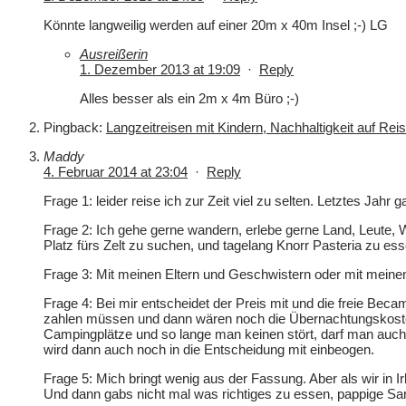
Könnte langweilig werden auf einer 20m x 40m Insel ;-) LG
Ausreißerin
1. Dezember 2013 at 19:09
·
Reply
Alles besser als ein 2m x 4m Büro ;-)
Pingback:
Langzeitreisen mit Kindern, Nachhaltigkeit auf Rei
Maddy
4. Februar 2014 at 23:04
·
Reply
Frage 1: leider reise ich zur Zeit viel zu selten. Letztes Jahr 
Frage 2: Ich gehe gerne wandern, erlebe gerne Land, Leute, W
Platz fürs Zelt zu suchen, und tagelang Knorr Pasteria zu e
Frage 3: Mit meinen Eltern und Geschwistern oder mit mein
Frage 4: Bei mir entscheidet der Preis mit und die freie Beca
zahlen müssen und dann wären noch die Übernachtungskosten
Campingplätze und so lange man keinen stört, darf man auch
wird dann auch noch in die Entscheidung mit einbeogen.
Frage 5: Mich bringt wenig aus der Fassung. Aber als wir in
Und dann gabs nicht mal was richtiges zu essen, pappige Sa