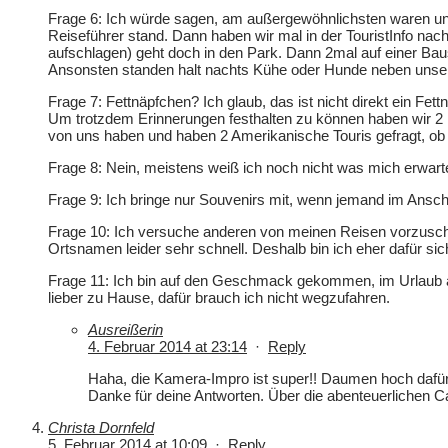
Frage 6: Ich würde sagen, am außergewöhnlichsten waren un
Reiseführer stand. Dann haben wir mal in der TouristInfo nach
aufschlagen) geht doch in den Park. Dann 2mal auf einer Baus
Ansonsten standen halt nachts Kühe oder Hunde neben unserem
Frage 7: Fettnäpfchen? Ich glaub, das ist nicht direkt ein F
Um trotzdem Erinnerungen festhalten zu können haben wir 2 
von uns haben und haben 2 Amerikanische Touris gefragt, ob 
Frage 8: Nein, meistens weiß ich noch nicht was mich erwarte
Frage 9: Ich bringe nur Souvenirs mit, wenn jemand im Anschl
Frage 10: Ich versuche anderen von meinen Reisen vorzusc
Ortsnamen leider sehr schnell. Deshalb bin ich eher dafür si
Frage 11: Ich bin auf den Geschmack gekommen, im Urlaub akt
lieber zu Hause, dafür brauch ich nicht wegzufahren.
Ausreißerin
4. Februar 2014 at 23:14
·
Reply
Haha, die Kamera-Impro ist super!! Daumen hoch dafür
Danke für deine Antworten. Über die abenteuerlichen C
Christa Dornfeld
5. Februar 2014 at 10:09
·
Reply