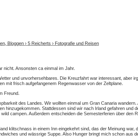
sen, Bloggen › 5 Reicherts › Fotografie und Reisen
gar nicht. Ansonsten ca einmal im Jahr.
etter und unvorhersehbares. Die Kreuzfahrt war interessant, aber ir
ssen mit frisch aufgefangenem Regenwasser von der Zeltplane.
em Freund.
mpbarkeit des Landes. Wir wollten einmal um Gran Canaria wandern. Abe
 hinzugekommen. Stattdessen sind wir nach Irland gefahren und de
 wild campen. Außerdem entscheiden die Semesterferien über den Re
 Irland klitschnass in einem Inn eingekehrt sind, das der Meinung w
ndwiches und wässrige Suppe. Also Hunger bringt mich schon aus d