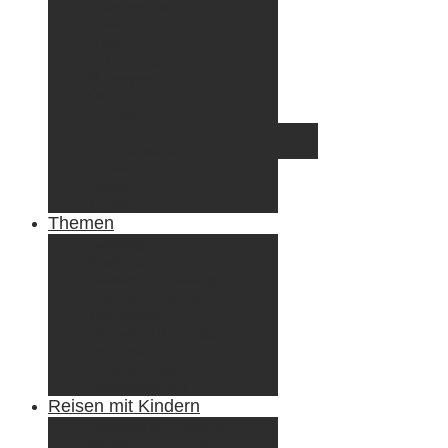
Griechenland
Irland
Island
Luxemburg
Norwegen
Österreich
Portugal
Azoren
Madeira
Schweiz
Spanien
Tunesien
Themen
Camping
Roadtrips
Wandern & Trekking
Stadtbesichtigungen
Winterreisen
Besondere Erlebnisse
Equipment
Reisezahlungsmittel
Reiseanekdoten
Reisen mit Kindern
Camping mit Kindern
Wandern mit Kindern