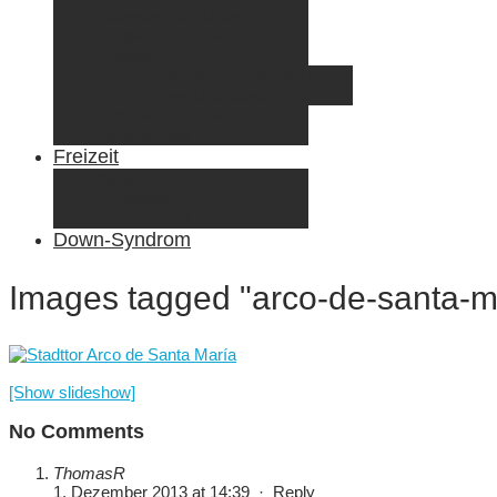
Radreisen mit Kindern
Fliegen mit Kindern
Elternzeit
Frankreich/Spanien 2015
Schweiz/Frankreich 2017
Familienreiseziele
Infos & Tipps
Freizeit
Nähen & DIY
Fotografie
Gemischte Tüte
Down-Syndrom
Images tagged "arco-de-santa-m
[Show slideshow]
No Comments
ThomasR
1. Dezember 2013 at 14:39
·
Reply