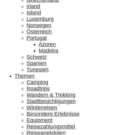
Griechenland
Irland
Island
Luxemburg
Norwegen
Österreich
Portugal
Azoren
Madeira
Schweiz
Spanien
Tunesien
Themen
Camping
Roadtrips
Wandern & Trekking
Stadtbesichtigungen
Winterreisen
Besondere Erlebnisse
Equipment
Reisezahlungsmittel
Reiseanekdoten