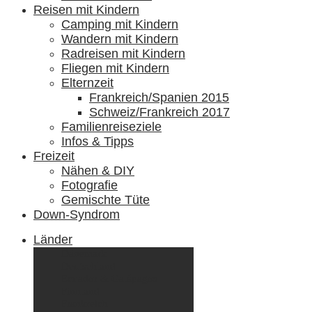
Reisen mit Kindern
Camping mit Kindern
Wandern mit Kindern
Radreisen mit Kindern
Fliegen mit Kindern
Elternzeit
Frankreich/Spanien 2015
Schweiz/Frankreich 2017
Familienreiseziele
Infos & Tipps
Freizeit
Nähen & DIY
Fotografie
Gemischte Tüte
Down-Syndrom
Länder
Dänemark
Deutschland
Ecuador & Galápagos
Finnland
Frankreich