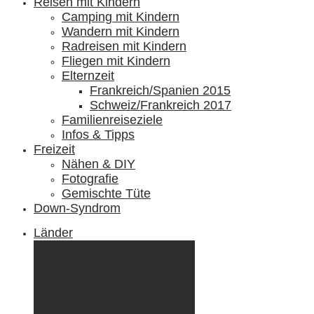
Reisen mit Kindern
Camping mit Kindern
Wandern mit Kindern
Radreisen mit Kindern
Fliegen mit Kindern
Elternzeit
Frankreich/Spanien 2015
Schweiz/Frankreich 2017
Familienreiseziele
Infos & Tipps
Freizeit
Nähen & DIY
Fotografie
Gemischte Tüte
Down-Syndrom
Länder
Dänemark
Deutschland
Ecuador & Galápagos
Finnland
Frankreich
Griechenland