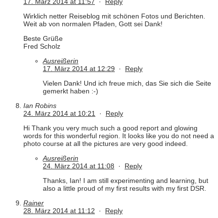
17. März 2014 at 11:57
·
Reply
Wirklich netter Reiseblog mit schönen Fotos und Berichten.
Weit ab von normalen Pfaden, Gott sei Dank!
Beste Grüße
Fred Scholz
Ausreißerin
17. März 2014 at 12:29
·
Reply
Vielen Dank! Und ich freue mich, das Sie sich die Seite
gemerkt haben :-)
Ian Robins
24. März 2014 at 10:21
·
Reply
Hi Thank you very much such a good report and glowing
words for this wonderful region. It looks like you do not need a
photo course at all the pictures are very good indeed.
Ausreißerin
24. März 2014 at 11:08
·
Reply
Thanks, Ian! I am still experimenting and learning, but
also a little proud of my first results with my first DSR.
Rainer
28. März 2014 at 11:12
·
Reply