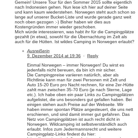
Gemein! Unsere Tour für den Sommer 2015 sollte eigentlich
nach Indonesien gehen. Nun lese ich hier auf deiner Seite
und kann kaum wiederstehen. Norwegen steht auch schon so
lange auf unserer Bucket-Liste und wurde gerade ganz weit
noch oben gezogen :-) Bisher haben wir dies aus
Kostengründen immer wieder geschoben.
Mich würde interessieren, was habt ihr für die Campingplätze
gezahlt (in etwa), sowohl für die Übernachtung im Zelt als
auch für die Hütten. Ist wildes Camping in Norwegen erlaubt?
Ausreißerin
9. Dezember 2014 at 19:36
·
Reply
Einmal Norwegen – immer Norwegen! Du wirst es
jedenfalls nicht bereuen, da bin ich mir sicher.
Die Campingpreise variieren natürlich, aber als
Richtlinie kann man für zwei Personen mit Zelt und
Auto 15-20 Euro pro Nacht rechnen, für eine 2er-Hütte
zahlt man zwischen 35-70 Euro (je nach Sterne, Lage
etc.). Ich habe oben ein paar Links zu Campingplätzen
aufgelistet, die uns besonders gut gefallen haben. Bei
einigen stehen auch Preise auf der Webseite. Wir
haben immer spontan Plätze angesteuert, die uns nett
erschienen, und sind damit immer gut gefahren. Das
Netz von Campingplätzen ist auch recht dicht in
Norwegen. Wildcamping ist selbstverständlich auch
erlaubt. Infos zum Jedermannsrecht und weitere
Campingplatz-Links findest du hier: