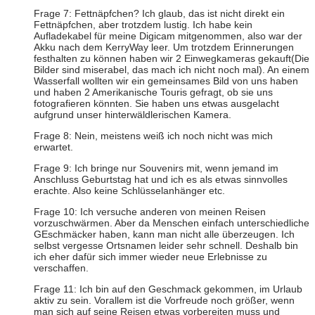
Frage 7: Fettnäpfchen? Ich glaub, das ist nicht direkt ein
Fettnäpfchen, aber trotzdem lustig. Ich habe kein
Aufladekabel für meine Digicam mitgenommen, also war der
Akku nach dem KerryWay leer. Um trotzdem Erinnerungen
festhalten zu können haben wir 2 Einwegkameras gekauft(Die
Bilder sind miserabel, das mach ich nicht noch mal). An einem
Wasserfall wollten wir ein gemeinsames Bild von uns haben
und haben 2 Amerikanische Touris gefragt, ob sie uns
fotografieren könnten. Sie haben uns etwas ausgelacht
aufgrund unser hinterwäldlerischen Kamera.
Frage 8: Nein, meistens weiß ich noch nicht was mich
erwartet.
Frage 9: Ich bringe nur Souvenirs mit, wenn jemand im
Anschluss Geburtstag hat und ich es als etwas sinnvolles
erachte. Also keine Schlüsselanhänger etc.
Frage 10: Ich versuche anderen von meinen Reisen
vorzuschwärmen. Aber da Menschen einfach unterschiedliche
GEschmäcker haben, kann man nicht alle überzeugen. Ich
selbst vergesse Ortsnamen leider sehr schnell. Deshalb bin
ich eher dafür sich immer wieder neue Erlebnisse zu
verschaffen.
Frage 11: Ich bin auf den Geschmack gekommen, im Urlaub
aktiv zu sein. Vorallem ist die Vorfreude noch größer, wenn
man sich auf seine Reisen etwas vorbereiten muss und