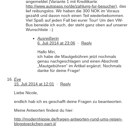
angemeldet (Variante 1 mit Kreditkarte:
http://www.autopass.no/de/zahlung-fur-besucher
), das
lief reibungslos. Wir haben die 300 NOK im Voraus
gezahlt und davon noch einen Teil wiederbekommen.
Viel Spaß auf jeden Fall bei eurer Tour! Um den VW-
Bus beneide ich euch, der steht ganz oben auf unserer
Wunschliste :-)
Ausreißerin
6. Juli 2014 at 23:06
·
Reply
Hallo Miri,
ich habe die Mautgebühren jetzt nochmals
genau nachgeschlagen und einen Abschnitt
„Mautgebühren“ im Artikel ergänzt. Nochmals
danke für deine Frage!
Eve
15. Juli 2014 at 12:01
·
Reply
Liebe Nicole,
endlich hab ich es geschafft deine Fragen zu beantworten.
Meine Antworten findest du hier:
http://modernhippie.de/fragen-antworten-rund-ums-reisen-
blogstoeckchen-part-ii/