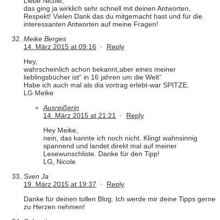
Liebe Nicole,
das ging ja wirklich sehr schnell mit deinen Antworten,
Respekt! Vielen Dank das du mitgemacht hast und für die
interessanten Antworten auf meine Fragen!
Meike Berges
14. März 2015 at 09:16
·
Reply
Hey,
wahrscheinlich achon bekannt,aber eines meiner
lieblingsbücher ist“ in 16 jahren um die Welt“
Habe ich auch mal als dia vortrag erlebt-war SPITZE.
LG Meike
Ausreißerin
14. März 2015 at 21:21
·
Reply
Hey Meike,
nein, das kannte ich noch nicht. Klingt wahnsinnig
spannend und landet direkt mal auf meiner
Lesewunschliste. Danke für den Tipp!
LG, Nicole
Sven Ja
19. März 2015 at 19:37
·
Reply
Danke für deinen tollen Blog. Ich werde mir deine Tipps gerne
zu Herzen nehmen!