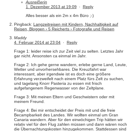
Ausreißerin
1. Dezember 2013 at 19:09
·
Reply
Alles besser als ein 2m x 4m Büro ;-)
Pingback:
Langzeitreisen mit Kindern, Nachhaltigkeit auf
Reisen, Bloggen › 5 Reicherts › Fotografie und Reisen
Maddy
4. Februar 2014 at 23:04
·
Reply
Frage 1: leider reise ich zur Zeit viel zu selten. Letztes Jahr
gar nicht. Ansonsten ca einmal im Jahr.
Frage 2: Ich gehe gerne wandern, erlebe gerne Land, Leute,
Wetter und unvorhersehbares. Die Kreuzfahrt war
interessant, aber irgendwie ist es doch eine größere
Erfahrung verzweifelt nach einem Platz fürs Zelt zu suchen,
und tagelang Knorr Pasteria zu essen mit frisch
aufgefangenem Regenwasser von der Zeltplane.
Frage 3: Mit meinen Eltern und Geschwistern oder mit
meinem Freund.
Frage 4: Bei mir entscheidet der Preis mit und die freie
Becampbarkeit des Landes. Wir wollten einmal um Gran
Canaria wandern. Aber für den einwöchigen Trip hätten wir
relativ viel für den Flug zahlen müssen und dann wären noch
die Übernachtungskosten hinzugekommen. Stattdessen sind