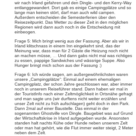
wir nach Irland gefahren und den Dingle- und den Kerry-Way
entlanggewandert. Dort gab es einige Campingplätze und so
lange man keinen stört, darf man auch wild campen.
Außerdem entscheiden die Semesterferien über den
Reisezeitpunkt. Das Wetter zu dieser Zeit in den möglichen
Regionen wird dann auch noch in die Entscheidung mit
einbeogen.
Frage 5: Mich bringt wenig aus der Fassung. Aber als wir in
Irland klitschnass in einem Inn eingekehrt sind, das der
Meinung war, dass man für 2 Gäste die Heizung noch nicht
an machen müsse, … Und dann gabs nicht mal was richtiges
zu essen, pappige Sandwiches und wässrige Suppe. Also
Hunger bringt mich schon aus der Fassung :)
Frage 6: Ich würde sagen, am außergewöhnlichsten waren
unsere „Campingplätze“: Einmal auf einem ehemaligen
Campingplatz, der schon Jahre geschlossen war, aber immer
noch in unserem Reiseführer stand. Dann haben wir mal in
der TouristInfo nach einer Zeltmöglichkeit in Ortsnähe gefragt
und man sagte uns (wir durftens nicht weiter erzählen und
unser Zelt nicht zu früh aufschlagen) geht doch in den Park.
Dann 2mal auf einer Baustelle. Das einmal in der
sogenannten Ghostville von Dingle. Baugebiet was auf Grund
der Wirtschaftskrise in Irland aufgegeben wurde. Ansonsten
standen halt nachts Kühe oder Hunde neben unserem Zelt
oder man hat gehört, wie die Flut immer weiter steigt, 2 Meter
neben dem Zelt.