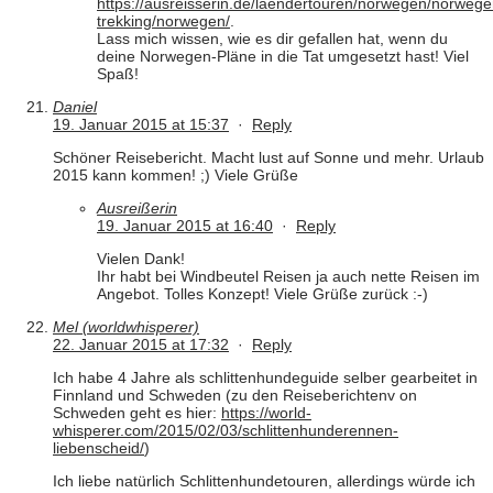
https://ausreisserin.de/laendertouren/norwegen/norwege
trekking/norwegen/
.
Lass mich wissen, wie es dir gefallen hat, wenn du
deine Norwegen-Pläne in die Tat umgesetzt hast! Viel
Spaß!
Daniel
19. Januar 2015 at 15:37
·
Reply
Schöner Reisebericht. Macht lust auf Sonne und mehr. Urlaub
2015 kann kommen! ;) Viele Grüße
Ausreißerin
19. Januar 2015 at 16:40
·
Reply
Vielen Dank!
Ihr habt bei Windbeutel Reisen ja auch nette Reisen im
Angebot. Tolles Konzept! Viele Grüße zurück :-)
Mel (worldwhisperer)
22. Januar 2015 at 17:32
·
Reply
Ich habe 4 Jahre als schlittenhundeguide selber gearbeitet in
Finnland und Schweden (zu den Reiseberichtenv on
Schweden geht es hier:
https://world-
whisperer.com/2015/02/03/schlittenhunderennen-
liebenscheid/
)
Ich liebe natürlich Schlittenhundetouren, allerdings würde ich