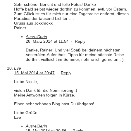
Sehr schöner Bericht und tolle Fotos! Danke
Hoffe bald selbst wieder dorthin zu kommen, evtl. vor Ostern.
Zum Glück ist es für mich nur eine Tagesreise entfernt, dieses
Paradies der tausend Lichter ….
Gruss aus Jokkmokk
Rainer
Ausreißerin
28. März 2014 at 11:54
·
Reply
Danke, Rainer! Und viel Spaß bei deinem nächsten
Vesterålen-Aufenthalt. Tipps für meine nächste Reise
dorthin, vielleicht im Sommer, nehme ich gerne an ;-)
Eve
15. Mai 2014 at 20:47
·
Reply
Liebe Nicole,
vielen Dank für die Nominierung :)
Meine Antworten folgen in Kürze.
Einen sehr schönen Blog hast Du übrigens!
Liebe Grüße
Eve
Ausreißerin
15. Mai 2014 at 20:56
·
Reply