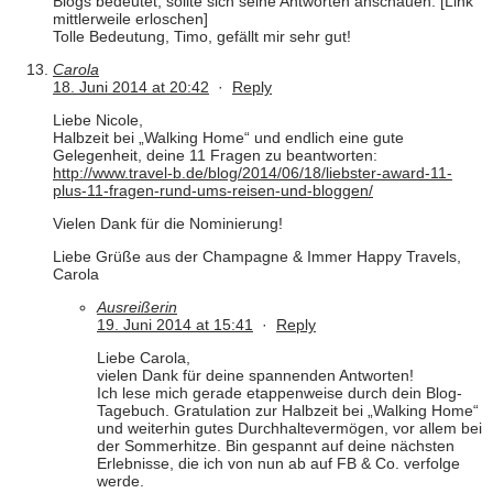
Blogs bedeutet, sollte sich seine Antworten anschauen: [Link
mittlerweile erloschen]
Tolle Bedeutung, Timo, gefällt mir sehr gut!
Carola
18. Juni 2014 at 20:42
·
Reply
Liebe Nicole,
Halbzeit bei „Walking Home“ und endlich eine gute
Gelegenheit, deine 11 Fragen zu beantworten:
http://www.travel-b.de/blog/2014/06/18/liebster-award-11-
plus-11-fragen-rund-ums-reisen-und-bloggen/
Vielen Dank für die Nominierung!
Liebe Grüße aus der Champagne & Immer Happy Travels,
Carola
Ausreißerin
19. Juni 2014 at 15:41
·
Reply
Liebe Carola,
vielen Dank für deine spannenden Antworten!
Ich lese mich gerade etappenweise durch dein Blog-
Tagebuch. Gratulation zur Halbzeit bei „Walking Home“
und weiterhin gutes Durchhaltevermögen, vor allem bei
der Sommerhitze. Bin gespannt auf deine nächsten
Erlebnisse, die ich von nun ab auf FB & Co. verfolge
werde.