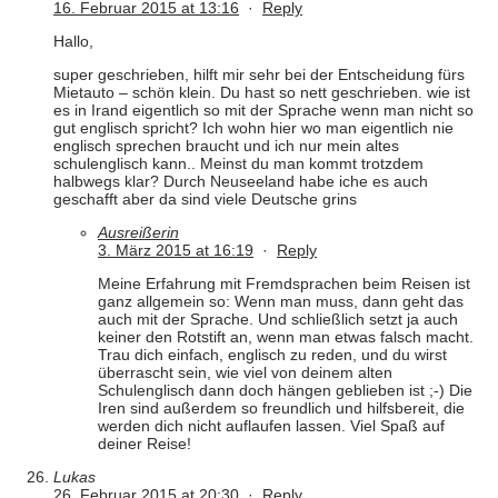
16. Februar 2015 at 13:16
·
Reply
Hallo,
super geschrieben, hilft mir sehr bei der Entscheidung fürs
Mietauto – schön klein. Du hast so nett geschrieben. wie ist
es in Irand eigentlich so mit der Sprache wenn man nicht so
gut englisch spricht? Ich wohn hier wo man eigentlich nie
englisch sprechen braucht und ich nur mein altes
schulenglisch kann.. Meinst du man kommt trotzdem
halbwegs klar? Durch Neuseeland habe iche es auch
geschafft aber da sind viele Deutsche grins
Ausreißerin
3. März 2015 at 16:19
·
Reply
Meine Erfahrung mit Fremdsprachen beim Reisen ist
ganz allgemein so: Wenn man muss, dann geht das
auch mit der Sprache. Und schließlich setzt ja auch
keiner den Rotstift an, wenn man etwas falsch macht.
Trau dich einfach, englisch zu reden, und du wirst
überrascht sein, wie viel von deinem alten
Schulenglisch dann doch hängen geblieben ist ;-) Die
Iren sind außerdem so freundlich und hilfsbereit, die
werden dich nicht auflaufen lassen. Viel Spaß auf
deiner Reise!
Lukas
26. Februar 2015 at 20:30
·
Reply