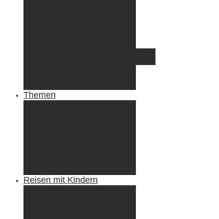
Irland
Island
Luxemburg
Norwegen
Österreich
Portugal
Azoren
Madeira
Schweiz
Spanien
Tunesien
Themen
Camping
Roadtrips
Wandern & Trekking
Stadtbesichtigungen
Winterreisen
Besondere Erlebnisse
Equipment
Reisezahlungsmittel
Reiseanekdoten
Reisen mit Kindern
Camping mit Kindern
Wandern mit Kindern
Radreisen mit Kindern
Fliegen mit Kindern