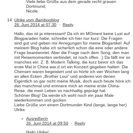
Viele liebe Grüße aus dem gerade recht grauen
Dortmund,
Nicole
Ulrike vom Bambooblog
26. Juni 2014 at 07:30
·
Reply
Hallo, das ist ja interessant! Da ich im MOment keine Lust auf
Blogparaden habe, schreibe ich hier nur kurz: Die Fragen
sind gut und geben mir Anregungen für meine Blogartikel. Auf
meinem Blog habe ich sicherlich schon die eine oder andere
Frage beantwortet. Aber die Frage nach dem Song, den man
mit Reisemomenten verbindet, ist noch offen. ;) Da fällt mir so
manches ein. Z. B. Modern Talking, die kurz bevor ich das
erste Mal in China war,d ort ein Konzert gegeben hatten. Die
Chensen waren begeistert und so hörte ich vier Wochen lang
an allen Ecken „Brother Loui“ und anderes von denen.
Eigentlich so gar nicht meine Musik, doch auch heute höre ich
das manchmal und erinnere mich an meine erste China-
Reise, die mein Leben so nachhaltig geprägt hat.
Schöner Blog! Da werde ich wohl noch ein paar Male
wiederkommen und gucken.
Liebe Grüße von einem Dortmunder Kind (lange, lange her)
Ulrike
Ausreißerin
26. Juni 2014 at 09:50
·
Reply
Hallo Ulrike!