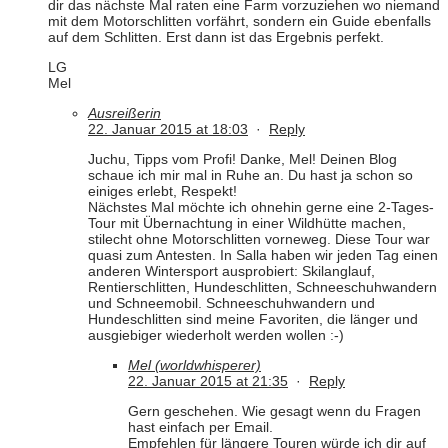
dir das nächste Mal raten eine Farm vorzuziehen wo niemand
mit dem Motorschlitten vorfährt, sondern ein Guide ebenfalls
auf dem Schlitten. Erst dann ist das Ergebnis perfekt.
LG
Mel
Ausreißerin
22. Januar 2015 at 18:03
·
Reply
Juchu, Tipps vom Profi! Danke, Mel! Deinen Blog
schaue ich mir mal in Ruhe an. Du hast ja schon so
einiges erlebt, Respekt!
Nächstes Mal möchte ich ohnehin gerne eine 2-Tages-
Tour mit Übernachtung in einer Wildhütte machen,
stilecht ohne Motorschlitten vorneweg. Diese Tour war
quasi zum Antesten. In Salla haben wir jeden Tag einen
anderen Wintersport ausprobiert: Skilanglauf,
Rentierschlitten, Hundeschlitten, Schneeschuhwandern
und Schneemobil. Schneeschuhwandern und
Hundeschlitten sind meine Favoriten, die länger und
ausgiebiger wiederholt werden wollen :-)
Mel (worldwhisperer)
22. Januar 2015 at 21:35
·
Reply
Gern geschehen. Wie gesagt wenn du Fragen
hast einfach per Email.
Empfehlen für längere Touren würde ich dir auf