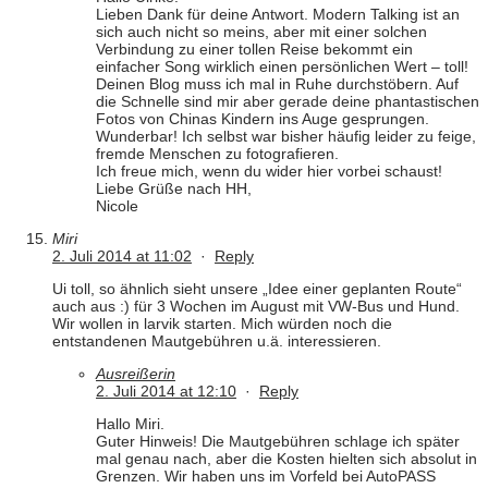
Lieben Dank für deine Antwort. Modern Talking ist an
sich auch nicht so meins, aber mit einer solchen
Verbindung zu einer tollen Reise bekommt ein
einfacher Song wirklich einen persönlichen Wert – toll!
Deinen Blog muss ich mal in Ruhe durchstöbern. Auf
die Schnelle sind mir aber gerade deine phantastischen
Fotos von Chinas Kindern ins Auge gesprungen.
Wunderbar! Ich selbst war bisher häufig leider zu feige,
fremde Menschen zu fotografieren.
Ich freue mich, wenn du wider hier vorbei schaust!
Liebe Grüße nach HH,
Nicole
Miri
2. Juli 2014 at 11:02
·
Reply
Ui toll, so ähnlich sieht unsere „Idee einer geplanten Route“
auch aus :) für 3 Wochen im August mit VW-Bus und Hund.
Wir wollen in larvik starten. Mich würden noch die
entstandenen Mautgebühren u.ä. interessieren.
Ausreißerin
2. Juli 2014 at 12:10
·
Reply
Hallo Miri.
Guter Hinweis! Die Mautgebühren schlage ich später
mal genau nach, aber die Kosten hielten sich absolut in
Grenzen. Wir haben uns im Vorfeld bei AutoPASS