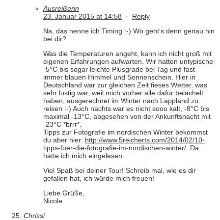
Ausreißerin
23. Januar 2015 at 14:58
·
Reply
Na, das nenne ich Timing :-) Wo geht’s denn genau hin
bei dir?
Was die Temperaturen angeht, kann ich nicht groß mit
eigenen Erfahrungen aufwarten. Wir hatten untypische
-5°C bis sogar leichte Plusgrade bei Tag und fast
immer blauen Himmel und Sonnenschein. Hier in
Deutschland war zur gleichen Zeit fieses Wetter, was
sehr lustig war, weil mich vorher alle dafür belächelt
haben, ausgerechnet im Winter nach Lappland zu
reisen :-) Auch nachts war es nicht sooo kalt, -8°C bis
maximal -13°C, abgesehen von der Ankunftsnacht mit
-23°C *brrr*.
Tipps zur Fotografie im nordischen Winter bekommst
du aber hier:
http://www.5reicherts.com/2014/02/10-
tipps-fuer-die-fotografie-im-nordischen-winter/
. Da
hatte ich mich eingelesen.
Viel Spaß bei deiner Tour! Schreib mal, wie es dir
gefallen hat, ich würde mich freuen!
Liebe Grüße,
Nicole
Chrissi