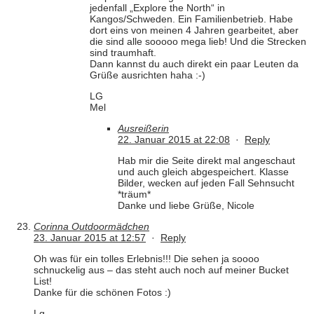
jedenfall „Explore the North“ in
Kangos/Schweden. Ein Familienbetrieb. Habe
dort eins von meinen 4 Jahren gearbeitet, aber
die sind alle sooooo mega lieb! Und die Strecken
sind traumhaft.
Dann kannst du auch direkt ein paar Leuten da
Grüße ausrichten haha :-)
LG
Mel
Ausreißerin
22. Januar 2015 at 22:08
·
Reply
Hab mir die Seite direkt mal angeschaut
und auch gleich abgespeichert. Klasse
Bilder, wecken auf jeden Fall Sehnsucht
*träum*
Danke und liebe Grüße, Nicole
Corinna Outdoormädchen
23. Januar 2015 at 12:57
·
Reply
Oh was für ein tolles Erlebnis!!! Die sehen ja soooo
schnuckelig aus – das steht auch noch auf meiner Bucket
List!
Danke für die schönen Fotos :)
Lg,