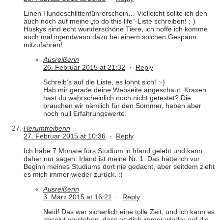
Einen Hundeschlittenführerschein… Vielleicht sollte ich den
auch noch auf meine „to do this life“-Liste schreiben! ;-)
Huskys sind echt wunderschöne Tiere, ich hoffe ich komme
auch mal irgendwann dazu bei einem solchen Gespann
mitzufahren!
Ausreißerin
26. Februar 2015 at 21:32
·
Reply
Schreib’s auf die Liste, es lohnt sich! :-)
Hab mir gerade deine Webseite angeschaut. Kraxen
hast du wahrscheinlich noch nicht getestet? Die
brauchen wir nämlich für den Sommer, haben aber
noch null Erfahrungswerte.
Herumtreiberin
27. Februar 2015 at 10:36
·
Reply
Ich habe 7 Monate fürs Studium in Irland gelebt und kann
daher nur sagen: Irland ist meine Nr. 1. Das hätte ich vor
Beginn meines Studiums dort nie gedacht, aber seitdem zieht
es mich immer wieder zurück. :)
Ausreißerin
3. März 2015 at 16:21
·
Reply
Neid! Das war sicherlich eine tolle Zeit, und ich kann es
absolut verstehen, dass es dich immer wieder auf die