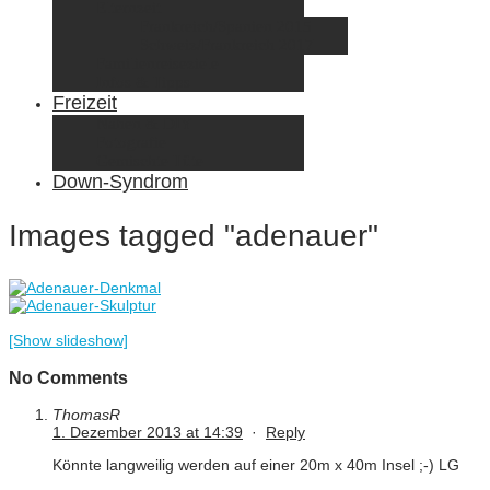
Elternzeit
Frankreich/Spanien 2015
Schweiz/Frankreich 2017
Familienreiseziele
Infos & Tipps
Freizeit
Nähen & DIY
Fotografie
Gemischte Tüte
Down-Syndrom
Images tagged "adenauer"
[Show slideshow]
No Comments
ThomasR
1. Dezember 2013 at 14:39
·
Reply
Könnte langweilig werden auf einer 20m x 40m Insel ;-) LG