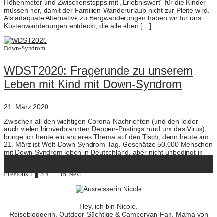
Höhenmeter und Zwischenstopps mit „Erlebniswert“ für die Kinder
müssen her, damit der Familien-Wanderurlaub nicht zur Pleite wird.
Als adäquate Alternative zu Bergwanderungen haben wir für uns
Küstenwanderungen entdeckt, die alle eben […]
Down-Syndrom
WDST2020: Fragerunde zu unserem
Leben mit Kind mit Down-Syndrom
21. März 2020
Zwischen all den wichtigen Corona-Nachrichten (und den leider
auch vielen hirnverbrannten Deppen-Postings rund um das Virus)
bringe ich heute ein anderes Thema auf den Tisch, denn heute am
21. März ist Welt-Down-Syndrom-Tag. Geschätze 50.000 Menschen
mit Down-Syndrom leben in Deutschland, aber nicht unbedingt in
unserer Mitte. Wir alle erfahren aktuell, […]
ausreisserin
Previous
1
2
3
4
…
15
Next
Hey, ich bin Nicole.
Reisebloggerin, Outdoor-Süchtige & Campervan-Fan. Mama von