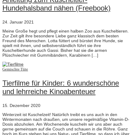
Hundehalsband nähen (Freebook)
24. Januar 2021
Meine Große hegt und pflegt einen halben Zoo aus Kuscheltieren.
Zur Zeit gilt ihre besondere Liebe ganz klassisch dem besten
Freund des Menschen. Lotta füttert und bürstet ihre Hunde, sie
spielt mit ihnen, und selbstverständlich führt sie ihre
Kuscheltierhunde auch Gassi. Bisher hat sie die armen
Plüschviecher mit Gummibändern, Karabinern […]
Gemischte Tüte
Tierfilme für Kinder: 6 wunderschöne
und lehrreiche Kinoabenteuer
15. Dezember 2020
Winterzeit ist Kuschelzeit! Natürlich treibt es uns auch in den
Wintermonaten nach draußen, um unsere regelmäßige Vitamin-D-
Dosis abzuholen. Am Wochenende kuscheln wir uns aber auch
gerne gemeinsam auf die Couch und schauen in die Röhre. Ganz
hoch im Kurs stehen bei uns Natur- und Tierfilme, so dass ich über