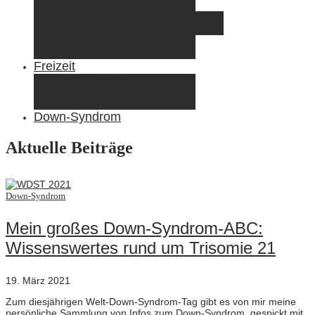
Elternzeit
Frankreich/Spanien 2015
Schweiz/Frankreich 2017
Familienreiseziele
Infos & Tipps
Freizeit
Nähen & DIY
Fotografie
Gemischte Tüte
Down-Syndrom
Aktuelle Beiträge
Down-Syndrom
Mein großes Down-Syndrom-ABC:
Wissenswertes rund um Trisomie 21
19. März 2021
Zum diesjährigen Welt-Down-Syndrom-Tag gibt es von mir meine
persönliche Sammlung von Infos zum Down-Syndrom, gespickt mit