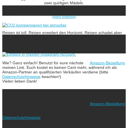
zwei quirligen Mädels.
Auf ausreisserin findet ihr Tipps für Aktivreisen und
Reisen & Umwelt
Urlaubsabenteuer mit Kindern.
[mehr erfahren]
Reisen ist toll. Reisen erweitert den Horizont. Reisen schadet aber
auch dem Klima. Unsere Devise lautet daher: Klimaschonend reisen
ausreisserin auf Instagram
und zusätzlich CO2 kompensieren.
Ich freue mich über eure Unterstützung!
Wie? Ganz einfach! Benutzt für eure nächste
Amazon-Bestellung
meinen Link. Euch kostet es keinen Cent mehr, während ich als
Amazon-Partner an qualifizierten Verkäufen verdiene (bitte
Datenschutzhinweise
beachten!).
Vielen lieben Dank!
Ich freue mich über eure Unterstützung!
Wie? Ganz einfach! Benutzt für eure nächste
Amazon-Bestellung
meinen Link. Euch kostet es keinen Cent mehr, während ich als
Amazon-Partner an qualifizierten Verkäufen verdiene (bitte
Datenschutzhinweise
beachten!).
Vielen lieben Dank!