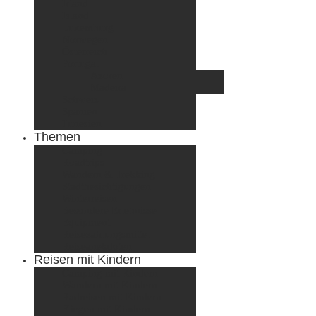
Irland
Island
Luxemburg
Norwegen
Österreich
Portugal
Azoren
Madeira
Schweiz
Spanien
Tunesien
Themen
Camping
Roadtrips
Wandern & Trekking
Stadtbesichtigungen
Winterreisen
Besondere Erlebnisse
Equipment
Reisezahlungsmittel
Reiseanekdoten
Reisen mit Kindern
Camping mit Kindern
Wandern mit Kindern
Radreisen mit Kindern
Fliegen mit Kindern