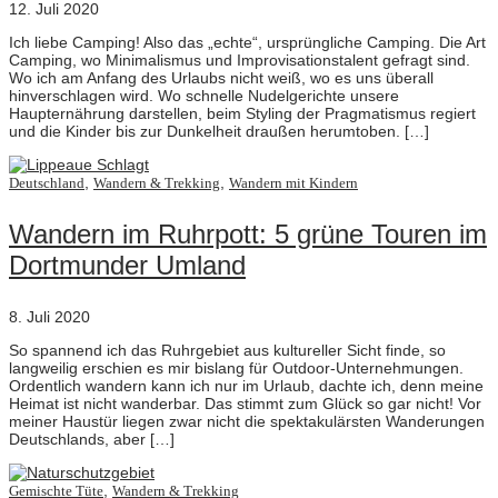
12. Juli 2020
Ich liebe Camping! Also das „echte“, ursprüngliche Camping. Die Art
Camping, wo Minimalismus und Improvisationstalent gefragt sind.
Wo ich am Anfang des Urlaubs nicht weiß, wo es uns überall
hinverschlagen wird. Wo schnelle Nudelgerichte unsere
Haupternährung darstellen, beim Styling der Pragmatismus regiert
und die Kinder bis zur Dunkelheit draußen herumtoben. […]
,
,
Deutschland
Wandern & Trekking
Wandern mit Kindern
Wandern im Ruhrpott: 5 grüne Touren im
Dortmunder Umland
8. Juli 2020
So spannend ich das Ruhrgebiet aus kultureller Sicht finde, so
langweilig erschien es mir bislang für Outdoor-Unternehmungen.
Ordentlich wandern kann ich nur im Urlaub, dachte ich, denn meine
Heimat ist nicht wanderbar. Das stimmt zum Glück so gar nicht! Vor
meiner Haustür liegen zwar nicht die spektakulärsten Wanderungen
Deutschlands, aber […]
,
Gemischte Tüte
Wandern & Trekking