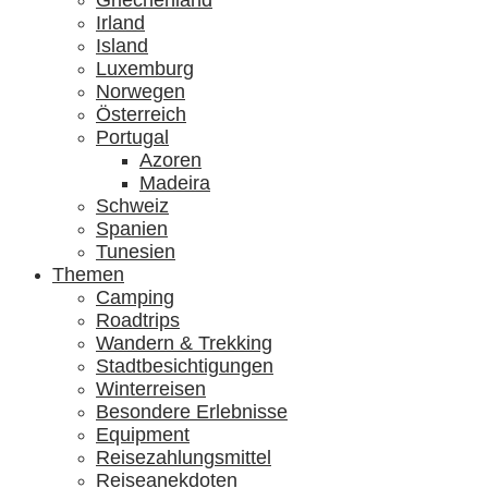
Griechenland
Irland
Island
Luxemburg
Norwegen
Österreich
Portugal
Azoren
Madeira
Schweiz
Spanien
Tunesien
Themen
Camping
Roadtrips
Wandern & Trekking
Stadtbesichtigungen
Winterreisen
Besondere Erlebnisse
Equipment
Reisezahlungsmittel
Reiseanekdoten