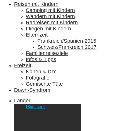
Reisen mit Kindern
Camping mit Kindern
Wandern mit Kindern
Radreisen mit Kindern
Fliegen mit Kindern
Elternzeit
Frankreich/Spanien 2015
Schweiz/Frankreich 2017
Familienreiseziele
Infos & Tipps
Freizeit
Nähen & DIY
Fotografie
Gemischte Tüte
Down-Syndrom
Länder
Dänemark
Deutschland
Ecuador & Galápagos
Finnland
Frankreich