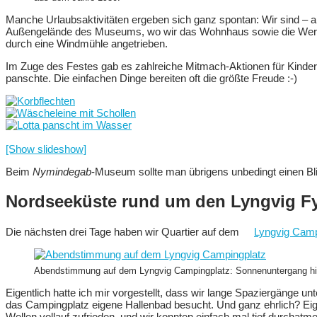
Manche Urlaubsaktivitäten ergeben sich ganz spontan: Wir sind – a
Außengelände des Museums, wo wir das Wohnhaus sowie die Werkst
durch eine Windmühle angetrieben.
Im Zuge des Festes gab es zahlreiche Mitmach-Aktionen für Kinder, 
panschte. Die einfachen Dinge bereiten oft die größte Freude :-)
[Show slideshow]
Beim
Nymindegab
-Museum sollte man übrigens unbedingt einen Bl
Nordseeküste rund um den Lyngvig F
Die nächsten drei Tage haben wir Quartier auf dem
Lyngvig Cam
Abendstimmung auf dem Lyngvig Campingplatz: Sonnenuntergang hi
Eigentlich hatte ich mir vorgestellt, dass wir lange Spaziergänge
das Campingplatz eigene Hallenbad besucht. Und ganz ehrlich? Eig
Wellen vollauf zufrieden, und wir konnten einfach mal tief durcha