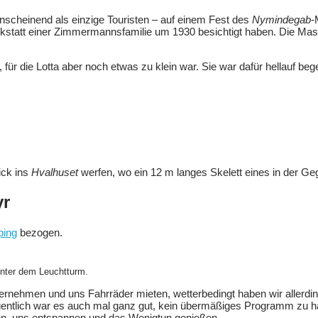
nscheinend als einzige Touristen – auf einem Fest des
Nymindegab
-
att einer Zimmermannsfamilie um 1930 besichtigt haben. Die Masc
für die Lotta aber noch etwas zu klein war. Sie war dafür hellauf b
ick ins
Hvalhuset
werfen, wo ein 12 m langes Skelett eines in der Geg
yr
ping
bezogen.
nter dem Leuchtturm.
 unternehmen und uns Fahrräder mieten, wetterbedingt haben wir alle
entlich war es auch mal ganz gut, kein übermäßiges Programm zu ha
tmen, uns entspannen und das Wenigtun genießen.