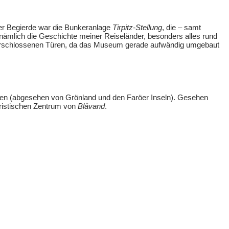
ner Begierde war die Bunkeranlage
Tirpitz-Stellung
, die – samt
nämlich die Geschichte meiner Reiseländer, besonders alles rund
r verschlossenen Türen, da das Museum gerade aufwändig umgebaut
ren (abgesehen von Grönland und den Faröer Inseln). Gesehen
uristischen Zentrum von
Blåvand
.