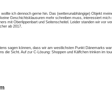
e, wollte ich dennoch gerne hin. Das (wetterunabhängige) Objekt mei
keine Geschichtsklausuren mehr schreiben muss, interessiert mich 
hers mit Oberlippenbart und Seitenscheitel. Leider standen wir vo
ucher ab 2017.
stens sagen können, dass wir am westlichsten Punkt Dänemarks wa
uns die Sicht. Auf zur C-Lösung: Shoppen und Käffchen trinken im to
um