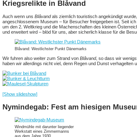
Kriegsrelikte in Blåvand
Auch wenn uns
Blåvand
als ziemlich touristisch angekündigt wurd
angeschlossenem Museum – für Besucher freigegeben ist. Seit ich 
um den 2. Weltkrieg und die Machenschaften des kleinen Österreic
und erweitert wird – blöd für uns, aber sicherlich klasse für die Bes
Blåvand: Westlichster Punkt Dänemarks
Wir fuhren also weiter zum Strand von
Blåvand
, so dass wir wenig
haben wir allerdings nicht viel, denn Regen und Dunst verhagelten 
[Show slideshow]
Nymindegab: Fest am hiesigen Muse
Windmühle mit darunter liegender
Werkstatt eines Zimmermanns
aus dem Jahre 1930.