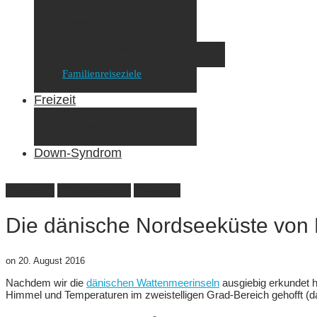
Radreisen mit Kindern
Fliegen mit Kindern
Elternzeit
Frankreich/Spanien 2015
Schweiz/Frankreich 2017
Familienreiseziele
Infos & Tipps
Freizeit
Nähen & DIY
Fotografie
Gemischte Tüte
Down-Syndrom
Dänemark
Familienreiseziele
Roadtrips
Die dänische Nordseeküste von 
on
20. August 2016
Nachdem wir die
dänischen Wattenmeerinseln
ausgiebig erkundet h
Himmel und Temperaturen im zweistelligen Grad-Bereich gehofft 