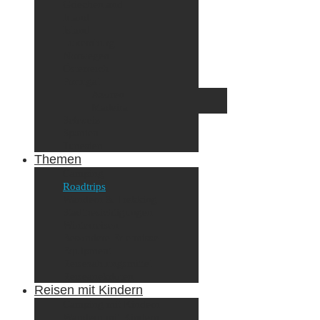
Griechenland
Irland
Island
Luxemburg
Norwegen
Österreich
Portugal
Azoren
Madeira
Schweiz
Spanien
Tunesien
Themen
Camping
Roadtrips
Wandern & Trekking
Stadtbesichtigungen
Winterreisen
Besondere Erlebnisse
Equipment
Reisezahlungsmittel
Reiseanekdoten
Reisen mit Kindern
Camping mit Kindern
Wandern mit Kindern