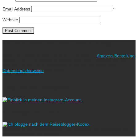
Email Address
*
Website
Ich freue mich über eure Unterstützung!
Wie? Ganz einfach! Benutzt für eure nächste
Amazon-Bestellung
meinen Link. Euch kostet es keinen Cent mehr, während ich als
Amazon-Partner an qualifizierten Verkäufen verdiene (bitte
Datenschutzhinweise
beachten!).
Vielen lieben Dank!
Folgt uns auf Instagram!
Ich blogge nach dem
Copyright © 2023 ausreisserin - der Reiseblog für Aktivreisen und
Abenteuerurlaub mit Kindern.