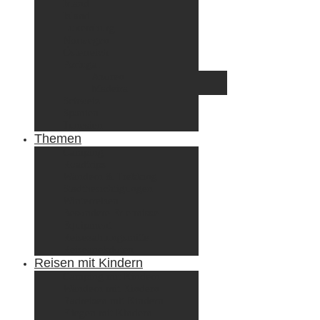
Irland
Island
Luxemburg
Norwegen
Österreich
Portugal
Azoren
Madeira
Schweiz
Spanien
Tunesien
Themen
Camping
Roadtrips
Wandern & Trekking
Stadtbesichtigungen
Winterreisen
Besondere Erlebnisse
Equipment
Reisezahlungsmittel
Reiseanekdoten
Reisen mit Kindern
Camping mit Kindern
Wandern mit Kindern
Radreisen mit Kindern
Fliegen mit Kindern