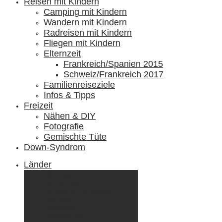
Reisen mit Kindern
Camping mit Kindern
Wandern mit Kindern
Radreisen mit Kindern
Fliegen mit Kindern
Elternzeit
Frankreich/Spanien 2015
Schweiz/Frankreich 2017
Familienreiseziele
Infos & Tipps
Freizeit
Nähen & DIY
Fotografie
Gemischte Tüte
Down-Syndrom
Länder
Dänemark
Deutschland
Ecuador & Galápagos
Finnland
Frankreich
Griechenland