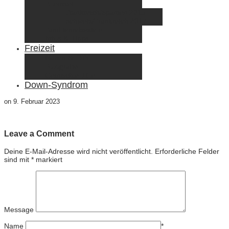
Elternzeit
Frankreich/Spanien 2015
Schweiz/Frankreich 2017
Familienreiseziele
Infos & Tipps
Freizeit
Nähen & DIY
Fotografie
Gemischte Tüte
Down-Syndrom
on
9. Februar 2023
Leave a Comment
Deine E-Mail-Adresse wird nicht veröffentlicht.
Erforderliche Felder
sind mit
*
markiert
Message
Name
*