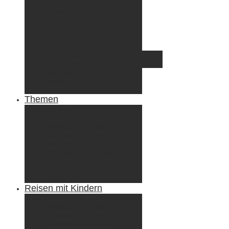
Irland
Island
Luxemburg
Norwegen
Österreich
Portugal
Azoren
Madeira
Schweiz
Spanien
Tunesien
Themen
Camping
Roadtrips
Wandern & Trekking
Stadtbesichtigungen
Winterreisen
Besondere Erlebnisse
Equipment
Reisezahlungsmittel
Reiseanekdoten
Reisen mit Kindern
Camping mit Kindern
Wandern mit Kindern
Radreisen mit Kindern
Fliegen mit Kindern