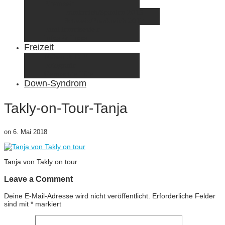
Elternzeit
Frankreich/Spanien 2015
Schweiz/Frankreich 2017
Familienreiseziele
Infos & Tipps
Freizeit
Nähen & DIY
Fotografie
Gemischte Tüte
Down-Syndrom
Takly-on-Tour-Tanja
on
6. Mai 2018
Tanja von Takly on tour
Leave a Comment
Deine E-Mail-Adresse wird nicht veröffentlicht.
Erforderliche Felder
sind mit
*
markiert