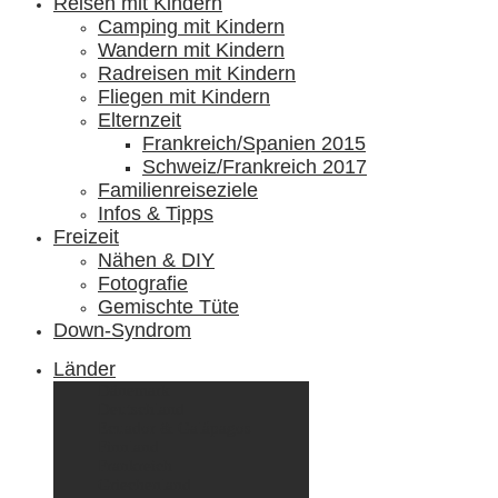
Reisen mit Kindern
Camping mit Kindern
Wandern mit Kindern
Radreisen mit Kindern
Fliegen mit Kindern
Elternzeit
Frankreich/Spanien 2015
Schweiz/Frankreich 2017
Familienreiseziele
Infos & Tipps
Freizeit
Nähen & DIY
Fotografie
Gemischte Tüte
Down-Syndrom
Länder
Dänemark
Deutschland
Ecuador & Galápagos
Finnland
Frankreich
Griechenland