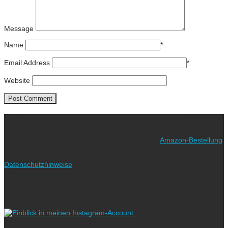
Message
Name
*
Email Address
*
Website
Ich freue mich über eure Unterstützung!
Wie? Ganz einfach! Benutzt für eure nächste
Amazon-Bestellung
meinen Link. Euch kostet es keinen Cent mehr, während ich als
Amazon-Partner an qualifizierten Verkäufen verdiene (bitte
Datenschutzhinweise
beachten!).
Vielen lieben Dank!
Folgt uns auf Instagram!