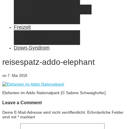
Elternzeit
Frankreich/Spanien 2015
Schweiz/Frankreich 2017
Familienreiseziele
Infos & Tipps
Freizeit
Nähen & DIY
Fotografie
Gemischte Tüte
Down-Syndrom
reisespatz-addo-elephant
on
7. Mai 2018
Elefanten im Addo Nationalpark [© Sabine Schwaighofer]
Leave a Comment
Deine E-Mail-Adresse wird nicht veröffentlicht.
Erforderliche Felder
sind mit
*
markiert