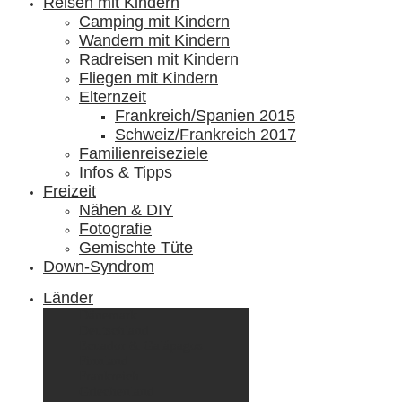
Reisen mit Kindern
Camping mit Kindern
Wandern mit Kindern
Radreisen mit Kindern
Fliegen mit Kindern
Elternzeit
Frankreich/Spanien 2015
Schweiz/Frankreich 2017
Familienreiseziele
Infos & Tipps
Freizeit
Nähen & DIY
Fotografie
Gemischte Tüte
Down-Syndrom
Länder
Dänemark
Deutschland
Ecuador & Galápagos
Finnland
Frankreich
Griechenland