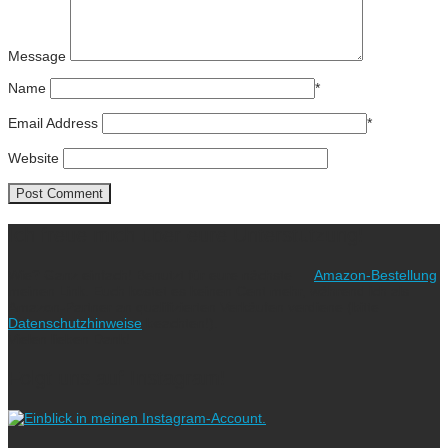
Message
Name
*
Email Address
*
Website
Ich freue mich über eure Unterstützung!
Wie? Ganz einfach! Benutzt für eure nächste
Amazon-Bestellung
meinen Link. Euch kostet es keinen Cent mehr, während ich als
Amazon-Partner an qualifizierten Verkäufen verdiene (bitte
Datenschutzhinweise
beachten!).
Vielen lieben Dank!
Folgt uns auf Instagram!