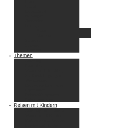
Irland
Island
Luxemburg
Norwegen
Österreich
Portugal
Azoren
Madeira
Schweiz
Spanien
Tunesien
Themen
Camping
Roadtrips
Wandern & Trekking
Stadtbesichtigungen
Winterreisen
Besondere Erlebnisse
Equipment
Reisezahlungsmittel
Reiseanekdoten
Reisen mit Kindern
Camping mit Kindern
Wandern mit Kindern
Radreisen mit Kindern
Fliegen mit Kindern