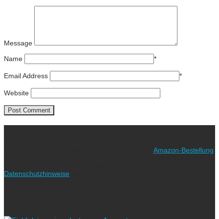
Message
Name
*
Email Address
*
Website
Ich freue mich über eure Unterstützung!
Wie? Ganz einfach! Benutzt für eure nächste
Amazon-Bestellung
meinen Link. Euch kostet es keinen Cent mehr, während ich als
Amazon-Partner an qualifizierten Verkäufen verdiene (bitte
Datenschutzhinweise
beachten!).
Vielen lieben Dank!
Folgt uns auf Instagram!