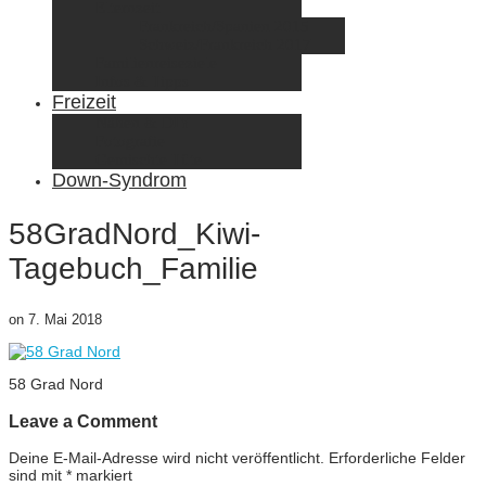
Elternzeit
Frankreich/Spanien 2015
Schweiz/Frankreich 2017
Familienreiseziele
Infos & Tipps
Freizeit
Nähen & DIY
Fotografie
Gemischte Tüte
Down-Syndrom
58GradNord_Kiwi-
Tagebuch_Familie
on
7. Mai 2018
58 Grad Nord
Leave a Comment
Deine E-Mail-Adresse wird nicht veröffentlicht.
Erforderliche Felder
sind mit
*
markiert