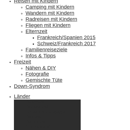
Reisen mit Kindern
Camping mit Kindern
Wandern mit Kindern
Radreisen mit Kindern
Fliegen mit Kindern
Elternzeit
Frankreich/Spanien 2015
Schweiz/Frankreich 2017
Familienreiseziele
Infos & Tipps
Freizeit
Nähen & DIY
Fotografie
Gemischte Tüte
Down-Syndrom
Länder
Dänemark
Deutschland
Ecuador & Galápagos
Finnland
Frankreich
Griechenland