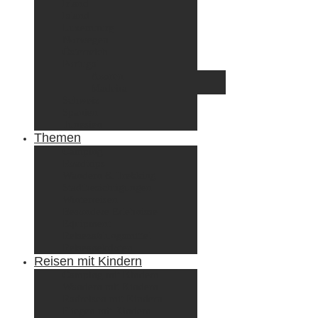
Irland
Island
Luxemburg
Norwegen
Österreich
Portugal
Azoren
Madeira
Schweiz
Spanien
Tunesien
Themen
Camping
Roadtrips
Wandern & Trekking
Stadtbesichtigungen
Winterreisen
Besondere Erlebnisse
Equipment
Reisezahlungsmittel
Reiseanekdoten
Reisen mit Kindern
Camping mit Kindern
Wandern mit Kindern
Radreisen mit Kindern
Fliegen mit Kindern