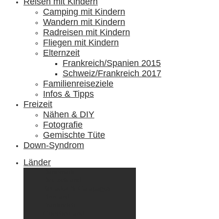
Reisen mit Kindern
Camping mit Kindern
Wandern mit Kindern
Radreisen mit Kindern
Fliegen mit Kindern
Elternzeit
Frankreich/Spanien 2015
Schweiz/Frankreich 2017
Familienreiseziele
Infos & Tipps
Freizeit
Nähen & DIY
Fotografie
Gemischte Tüte
Down-Syndrom
Länder
Dänemark
Deutschland
Ecuador & Galápagos
Finnland
Frankreich
Griechenland