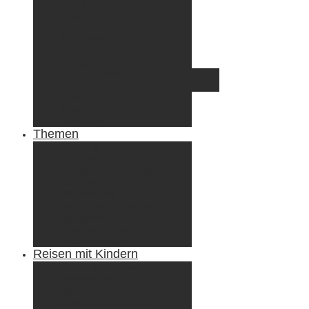
Irland
Island
Luxemburg
Norwegen
Österreich
Portugal
Azoren
Madeira
Schweiz
Spanien
Tunesien
Themen
Camping
Roadtrips
Wandern & Trekking
Stadtbesichtigungen
Winterreisen
Besondere Erlebnisse
Equipment
Reisezahlungsmittel
Reiseanekdoten
Reisen mit Kindern
Camping mit Kindern
Wandern mit Kindern
Radreisen mit Kindern
Fliegen mit Kindern