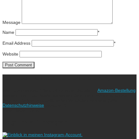
Message
Name
*
Email Address
*
Website
Ich freue mich über eure Unterstützung!
Wie? Ganz einfach! Benutzt für eure nächste
Amazon-Bestellung
meinen Link. Euch kostet es keinen Cent mehr, während ich als
Amazon-Partner an qualifizierten Verkäufen verdiene (bitte
Datenschutzhinweise
beachten!).
Vielen lieben Dank!
Folgt uns auf Instagram!