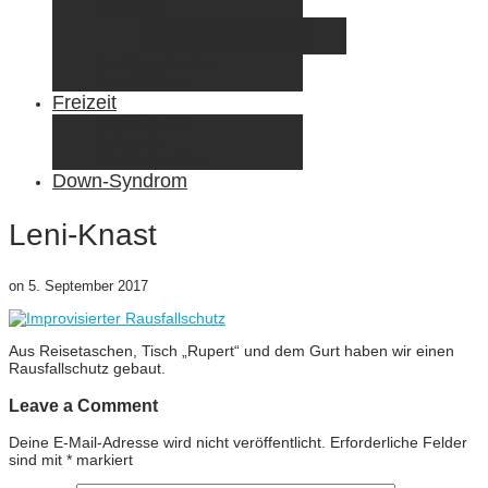
Elternzeit
Frankreich/Spanien 2015
Schweiz/Frankreich 2017
Familienreiseziele
Infos & Tipps
Freizeit
Nähen & DIY
Fotografie
Gemischte Tüte
Down-Syndrom
Leni-Knast
on
5. September 2017
Aus Reisetaschen, Tisch „Rupert“ und dem Gurt haben wir einen
Rausfallschutz gebaut.
Leave a Comment
Deine E-Mail-Adresse wird nicht veröffentlicht.
Erforderliche Felder
sind mit
*
markiert