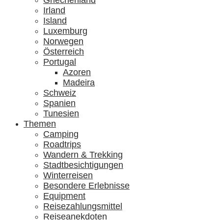
Griechenland
Irland
Island
Luxemburg
Norwegen
Österreich
Portugal
Azoren
Madeira
Schweiz
Spanien
Tunesien
Themen
Camping
Roadtrips
Wandern & Trekking
Stadtbesichtigungen
Winterreisen
Besondere Erlebnisse
Equipment
Reisezahlungsmittel
Reiseanekdoten