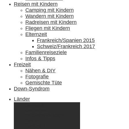
Reisen mit Kindern
Camping mit Kindern
Wandern mit Kindern
Radreisen mit Kindern
Fliegen mit Kindern
Elternzeit
Frankreich/Spanien 2015
Schweiz/Frankreich 2017
Familienreiseziele
Infos & Tipps
Freizeit
Nähen & DIY
Fotografie
Gemischte Tüte
Down-Syndrom
Länder
Dänemark
Deutschland
Ecuador & Galápagos
Finnland
Frankreich