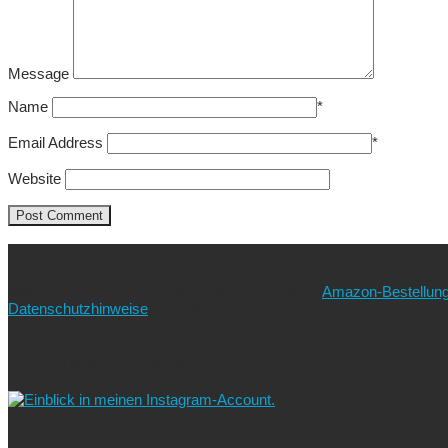
Message
Name
*
Email Address
*
Website
Ich freue mich über eure Unterstützung!
Wie? Ganz einfach! Benutzt für eure nächste
Amazon-Bestellun
Datenschutzhinweise
beachten!).
Vielen lieben Dank!
Folgt uns auf Instagram!
Ich blogge nach dem