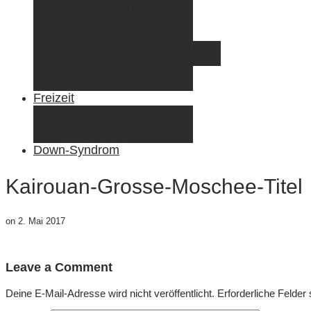
Radreisen mit Kindern
Fliegen mit Kindern
Elternzeit
Frankreich/Spanien 2015
Schweiz/Frankreich 2017
Familienreiseziele
Infos & Tipps
Freizeit
Nähen & DIY
Fotografie
Gemischte Tüte
Down-Syndrom
Kairouan-Grosse-Moschee-Titel
on
2. Mai 2017
Leave a Comment
Deine E-Mail-Adresse wird nicht veröffentlicht.
Erforderliche Felder