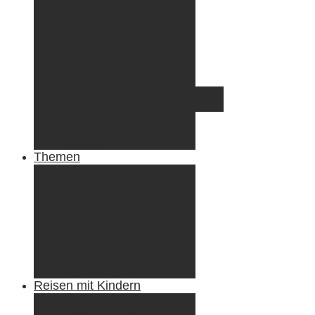
Griechenland
Irland
Island
Luxemburg
Norwegen
Österreich
Portugal
Azoren
Madeira
Schweiz
Spanien
Tunesien
Themen
Camping
Roadtrips
Wandern & Trekking
Stadtbesichtigungen
Winterreisen
Besondere Erlebnisse
Equipment
Reisezahlungsmittel
Reiseanekdoten
Reisen mit Kindern
Camping mit Kindern
Wandern mit Kindern