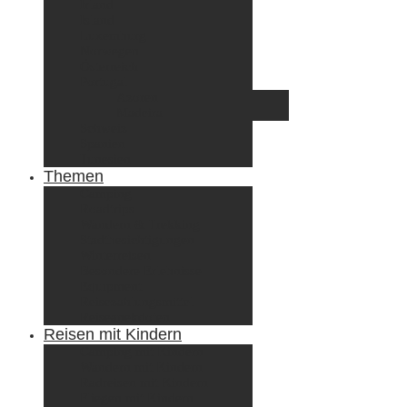
Irland
Island
Luxemburg
Norwegen
Österreich
Portugal
Azoren
Madeira
Schweiz
Spanien
Tunesien
Themen
Camping
Roadtrips
Wandern & Trekking
Stadtbesichtigungen
Winterreisen
Besondere Erlebnisse
Equipment
Reisezahlungsmittel
Reiseanekdoten
Reisen mit Kindern
Camping mit Kindern
Wandern mit Kindern
Radreisen mit Kindern
Fliegen mit Kindern