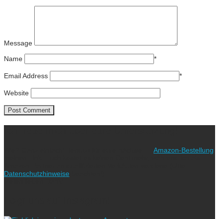
Message
Name
*
Email Address
*
Website
Ich freue mich über eure Unterstützung!
Wie? Ganz einfach! Benutzt für eure nächste
Amazon-Bestellung
meinen Link. Euch kostet es keinen Cent mehr, während ich als
Amazon-Partner an qualifizierten Verkäufen verdiene (bitte
Datenschutzhinweise
beachten!).
Vielen lieben Dank!
Folgt uns auf Instagram!