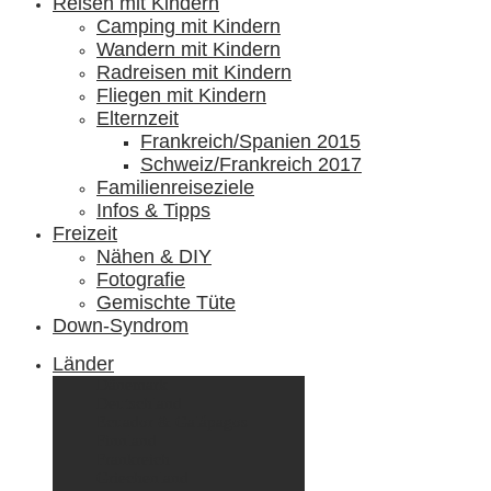
Reisen mit Kindern
Camping mit Kindern
Wandern mit Kindern
Radreisen mit Kindern
Fliegen mit Kindern
Elternzeit
Frankreich/Spanien 2015
Schweiz/Frankreich 2017
Familienreiseziele
Infos & Tipps
Freizeit
Nähen & DIY
Fotografie
Gemischte Tüte
Down-Syndrom
Länder
Dänemark
Deutschland
Ecuador & Galápagos
Finnland
Frankreich
Griechenland