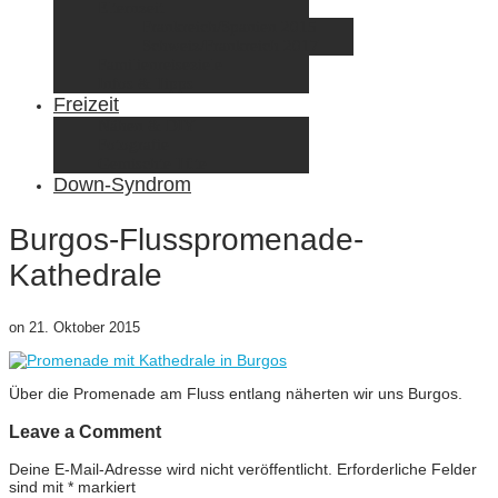
Elternzeit
Frankreich/Spanien 2015
Schweiz/Frankreich 2017
Familienreiseziele
Infos & Tipps
Freizeit
Nähen & DIY
Fotografie
Gemischte Tüte
Down-Syndrom
Burgos-Flusspromenade-
Kathedrale
on
21. Oktober 2015
Über die Promenade am Fluss entlang näherten wir uns Burgos.
Leave a Comment
Deine E-Mail-Adresse wird nicht veröffentlicht.
Erforderliche Felder
sind mit
*
markiert