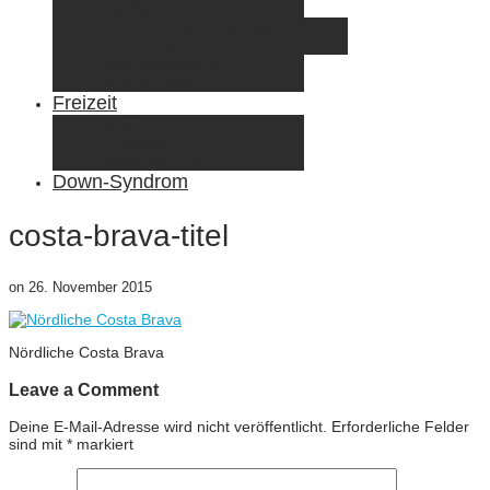
Elternzeit
Frankreich/Spanien 2015
Schweiz/Frankreich 2017
Familienreiseziele
Infos & Tipps
Freizeit
Nähen & DIY
Fotografie
Gemischte Tüte
Down-Syndrom
costa-brava-titel
on
26. November 2015
Nördliche Costa Brava
Leave a Comment
Deine E-Mail-Adresse wird nicht veröffentlicht.
Erforderliche Felder
sind mit
*
markiert