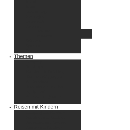
Irland
Island
Luxemburg
Norwegen
Österreich
Portugal
Azoren
Madeira
Schweiz
Spanien
Tunesien
Themen
Camping
Roadtrips
Wandern & Trekking
Stadtbesichtigungen
Winterreisen
Besondere Erlebnisse
Equipment
Reisezahlungsmittel
Reiseanekdoten
Reisen mit Kindern
Camping mit Kindern
Wandern mit Kindern
Radreisen mit Kindern
Fliegen mit Kindern