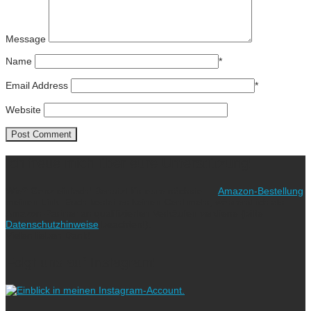
Message
Name
*
Email Address
*
Website
Ich freue mich über eure Unterstützung!
Wie? Ganz einfach! Benutzt für eure nächste
Amazon-Bestellung
meinen Link. Euch kostet es keinen Cent mehr, während ich als
Amazon-Partner an qualifizierten Verkäufen verdiene (bitte
Datenschutzhinweise
beachten!).
Vielen lieben Dank!
Folgt uns auf Instagram!