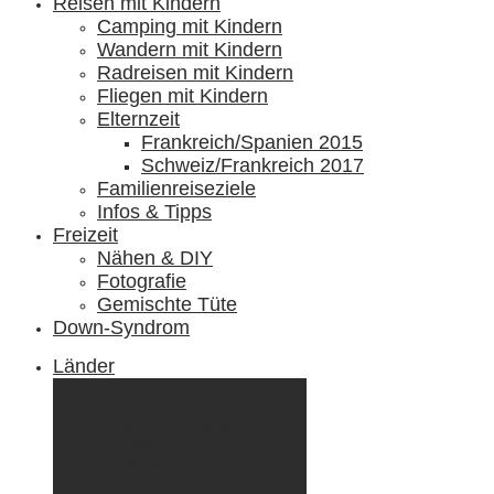
Reisen mit Kindern
Camping mit Kindern
Wandern mit Kindern
Radreisen mit Kindern
Fliegen mit Kindern
Elternzeit
Frankreich/Spanien 2015
Schweiz/Frankreich 2017
Familienreiseziele
Infos & Tipps
Freizeit
Nähen & DIY
Fotografie
Gemischte Tüte
Down-Syndrom
Länder
Dänemark
Deutschland
Ecuador & Galápagos
Finnland
Frankreich
Griechenland