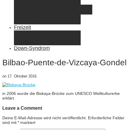
Elternzeit
Frankreich/Spanien 2015
Schweiz/Frankreich 2017
Familienreiseziele
Infos & Tipps
Freizeit
Nähen & DIY
Fotografie
Gemischte Tüte
Down-Syndrom
Bilbao-Puente-de-Vizcaya-Gondel
on
17. Oktober 2016
in 2006 wurde die Biskaya-Brücke zum UNESCO Weltkulturerbe
erklärt.
Leave a Comment
Deine E-Mail-Adresse wird nicht veröffentlicht.
Erforderliche Felder
sind mit
*
markiert