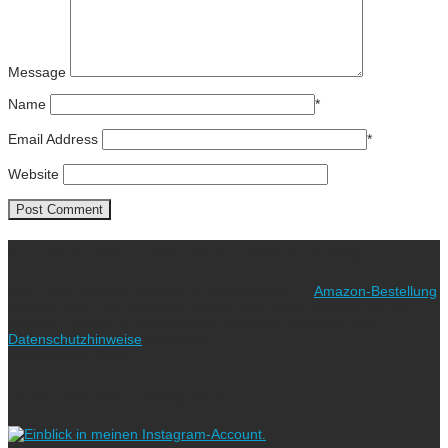
Message
Name
*
Email Address
*
Website
Ich freue mich über eure Unterstützung!
Wie? Ganz einfach! Benutzt für eure nächste
Amazon-Bestellung
meinen Link. Euch kostet es keinen Cent mehr, während ich als
Amazon-Partner an qualifizierten Verkäufen verdiene (bitte
Datenschutzhinweise
beachten!).
Vielen lieben Dank!
Folgt uns auf Instagram!