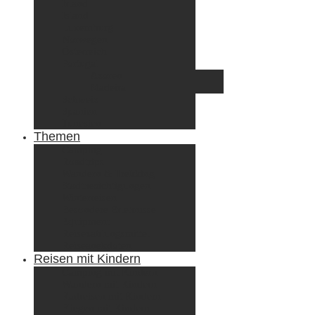
Irland
Island
Luxemburg
Norwegen
Österreich
Portugal
Azoren
Madeira
Schweiz
Spanien
Tunesien
Themen
Camping
Roadtrips
Wandern & Trekking
Stadtbesichtigungen
Winterreisen
Besondere Erlebnisse
Equipment
Reisezahlungsmittel
Reiseanekdoten
Reisen mit Kindern
Camping mit Kindern
Wandern mit Kindern
Radreisen mit Kindern
Fliegen mit Kindern