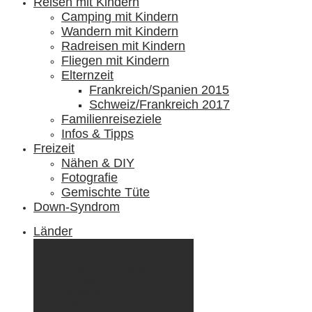
Reisen mit Kindern
Camping mit Kindern
Wandern mit Kindern
Radreisen mit Kindern
Fliegen mit Kindern
Elternzeit
Frankreich/Spanien 2015
Schweiz/Frankreich 2017
Familienreiseziele
Infos & Tipps
Freizeit
Nähen & DIY
Fotografie
Gemischte Tüte
Down-Syndrom
Länder
Dänemark
Deutschland
Ecuador & Galápagos
Finnland
Frankreich
Griechenland