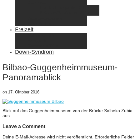
Elternzeit
Frankreich/Spanien 2015
Schweiz/Frankreich 2017
Familienreiseziele
Infos & Tipps
Freizeit
Nähen & DIY
Fotografie
Gemischte Tüte
Down-Syndrom
Bilbao-Guggenheimmuseum-
Panoramablick
on
17. Oktober 2016
Blick auf das Guggenheimmuseum von der Brücke Salbeko Zubia
aus.
Leave a Comment
Deine E-Mail-Adresse wird nicht veröffentlicht.
Erforderliche Felder