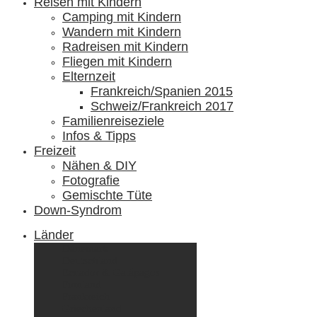
Reisen mit Kindern
Camping mit Kindern
Wandern mit Kindern
Radreisen mit Kindern
Fliegen mit Kindern
Elternzeit
Frankreich/Spanien 2015
Schweiz/Frankreich 2017
Familienreiseziele
Infos & Tipps
Freizeit
Nähen & DIY
Fotografie
Gemischte Tüte
Down-Syndrom
Länder
Dänemark
Deutschland
Ecuador & Galápagos
Finnland
Frankreich
Griechenland