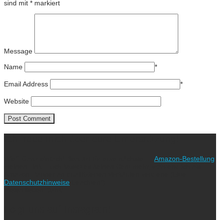
sind mit
*
markiert
Message
Name
*
Email Address
*
Website
Ich freue mich über eure Unterstützung!
Wie? Ganz einfach! Benutzt für eure nächste
Amazon-Bestellung
meinen Link. Euch kostet es keinen Cent mehr, während ich als
Amazon-Partner an qualifizierten Verkäufen verdiene (bitte
Datenschutzhinweise
beachten!).
Vielen lieben Dank!
Folgt uns auf Instagram!