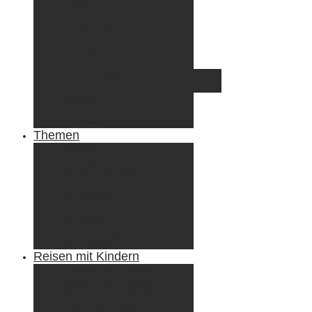
Irland
Island
Luxemburg
Norwegen
Österreich
Portugal
Azoren
Madeira
Schweiz
Spanien
Tunesien
Themen
Camping
Roadtrips
Wandern & Trekking
Stadtbesichtigungen
Winterreisen
Besondere Erlebnisse
Equipment
Reisezahlungsmittel
Reiseanekdoten
Reisen mit Kindern
Camping mit Kindern
Wandern mit Kindern
Radreisen mit Kindern
Fliegen mit Kindern