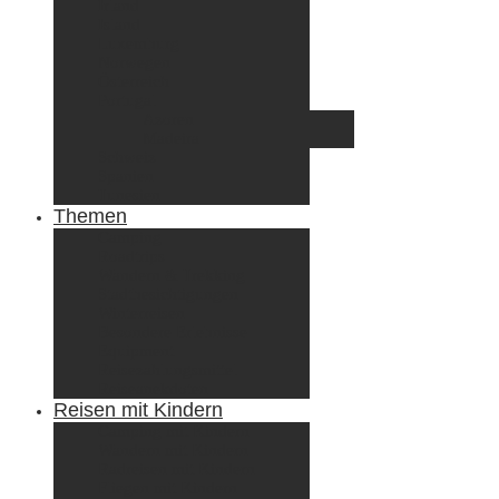
Irland
Island
Luxemburg
Norwegen
Österreich
Portugal
Azoren
Madeira
Schweiz
Spanien
Tunesien
Themen
Camping
Roadtrips
Wandern & Trekking
Stadtbesichtigungen
Winterreisen
Besondere Erlebnisse
Equipment
Reisezahlungsmittel
Reiseanekdoten
Reisen mit Kindern
Camping mit Kindern
Wandern mit Kindern
Radreisen mit Kindern
Fliegen mit Kindern