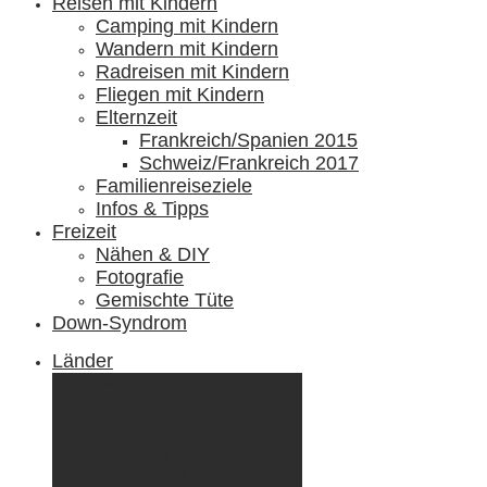
Reisen mit Kindern
Camping mit Kindern
Wandern mit Kindern
Radreisen mit Kindern
Fliegen mit Kindern
Elternzeit
Frankreich/Spanien 2015
Schweiz/Frankreich 2017
Familienreiseziele
Infos & Tipps
Freizeit
Nähen & DIY
Fotografie
Gemischte Tüte
Down-Syndrom
Länder
Dänemark
Deutschland
Ecuador & Galápagos
Finnland
Frankreich
Griechenland