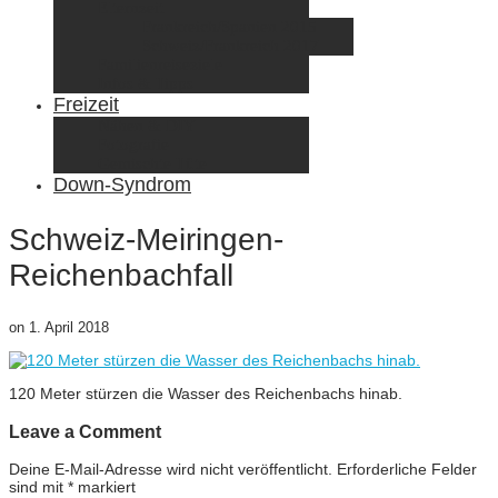
Elternzeit
Frankreich/Spanien 2015
Schweiz/Frankreich 2017
Familienreiseziele
Infos & Tipps
Freizeit
Nähen & DIY
Fotografie
Gemischte Tüte
Down-Syndrom
Schweiz-Meiringen-
Reichenbachfall
on
1. April 2018
120 Meter stürzen die Wasser des Reichenbachs hinab.
Leave a Comment
Deine E-Mail-Adresse wird nicht veröffentlicht.
Erforderliche Felder
sind mit
*
markiert