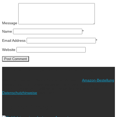
Message
Name
*
Email Address
*
Website
Ich freue mich über eure Unterstützung!
Wie? Ganz einfach! Benutzt für eure nächste
Amazon-Bestellung
meinen Link. Euch kostet es keinen Cent mehr, während ich als
Amazon-Partner an qualifizierten Verkäufen verdiene (bitte
Datenschutzhinweise
beachten!).
Vielen lieben Dank!
Folgt uns auf Instagram!