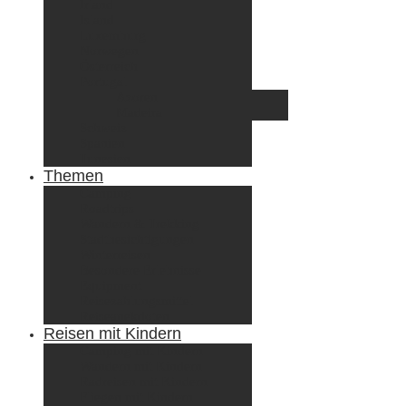
Irland
Island
Luxemburg
Norwegen
Österreich
Portugal
Azoren
Madeira
Schweiz
Spanien
Tunesien
Themen
Camping
Roadtrips
Wandern & Trekking
Stadtbesichtigungen
Winterreisen
Besondere Erlebnisse
Equipment
Reisezahlungsmittel
Reiseanekdoten
Reisen mit Kindern
Camping mit Kindern
Wandern mit Kindern
Radreisen mit Kindern
Fliegen mit Kindern