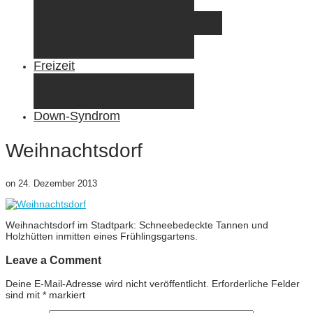
Elternzeit
Frankreich/Spanien 2015
Schweiz/Frankreich 2017
Familienreiseziele
Infos & Tipps
Freizeit
Nähen & DIY
Fotografie
Gemischte Tüte
Down-Syndrom
Weihnachtsdorf
on
24. Dezember 2013
Weihnachtsdorf im Stadtpark: Schneebedeckte Tannen und
Holzhütten inmitten eines Frühlingsgartens.
Leave a Comment
Deine E-Mail-Adresse wird nicht veröffentlicht.
Erforderliche Felder
sind mit
*
markiert