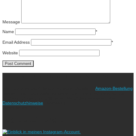
Message
Name
*
Email Address
*
Website
Ich freue mich über eure Unterstützung!
Wie? Ganz einfach! Benutzt für eure nächste
Amazon-Bestellung
meinen Link. Euch kostet es keinen Cent mehr, während ich als
Amazon-Partner an qualifizierten Verkäufen verdiene (bitte
Datenschutzhinweise
beachten!).
Vielen lieben Dank!
Folgt uns auf Instagram!