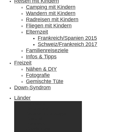
Reisen mit Kindern
Camping mit Kindern
Wandern mit Kindern
Radreisen mit Kindern
Fliegen mit Kindern
Elternzeit
Frankreich/Spanien 2015
Schweiz/Frankreich 2017
Familienreiseziele
Infos & Tipps
Freizeit
Nähen & DIY
Fotografie
Gemischte Tüte
Down-Syndrom
Länder
Dänemark
Deutschland
Ecuador & Galápagos
Finnland
Frankreich
Griechenland