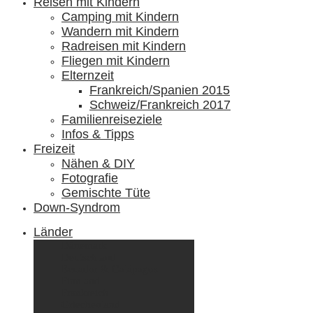
Reisen mit Kindern
Camping mit Kindern
Wandern mit Kindern
Radreisen mit Kindern
Fliegen mit Kindern
Elternzeit
Frankreich/Spanien 2015
Schweiz/Frankreich 2017
Familienreiseziele
Infos & Tipps
Freizeit
Nähen & DIY
Fotografie
Gemischte Tüte
Down-Syndrom
Länder
Dänemark
Deutschland
Ecuador & Galápagos
Finnland
Frankreich
Griechenland