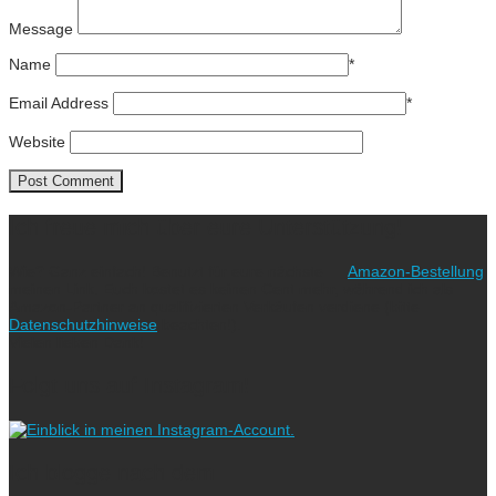
Message
Name
*
Email Address
*
Website
Ich freue mich über eure Unterstützung!
Wie? Ganz einfach! Benutzt für eure nächste
Amazon-Bestellung
meinen Link. Euch kostet es keinen Cent mehr, während ich als
Amazon-Partner an qualifizierten Verkäufen verdiene (bitte
Datenschutzhinweise
beachten!).
Vielen lieben Dank!
Folgt uns auf Instagram!
Ich blogge nach dem