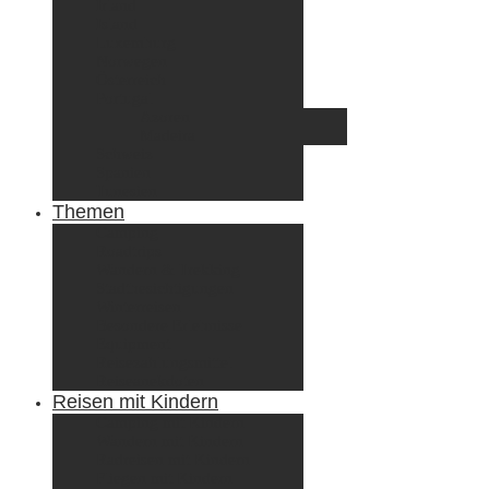
Irland
Island
Luxemburg
Norwegen
Österreich
Portugal
Azoren
Madeira
Schweiz
Spanien
Tunesien
Themen
Camping
Roadtrips
Wandern & Trekking
Stadtbesichtigungen
Winterreisen
Besondere Erlebnisse
Equipment
Reisezahlungsmittel
Reiseanekdoten
Reisen mit Kindern
Camping mit Kindern
Wandern mit Kindern
Radreisen mit Kindern
Fliegen mit Kindern