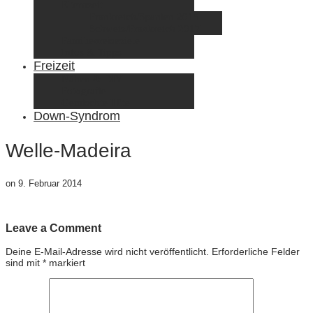
Elternzeit
Frankreich/Spanien 2015
Schweiz/Frankreich 2017
Familienreiseziele
Infos & Tipps
Freizeit
Nähen & DIY
Fotografie
Gemischte Tüte
Down-Syndrom
Welle-Madeira
on
9. Februar 2014
Leave a Comment
Deine E-Mail-Adresse wird nicht veröffentlicht.
Erforderliche Felder
sind mit
*
markiert