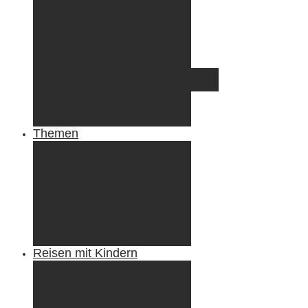
Irland
Island
Luxemburg
Norwegen
Österreich
Portugal
Azoren
Madeira
Schweiz
Spanien
Tunesien
Themen
Camping
Roadtrips
Wandern & Trekking
Stadtbesichtigungen
Winterreisen
Besondere Erlebnisse
Equipment
Reisezahlungsmittel
Reiseanekdoten
Reisen mit Kindern
Camping mit Kindern
Wandern mit Kindern
Radreisen mit Kindern
Fliegen mit Kindern