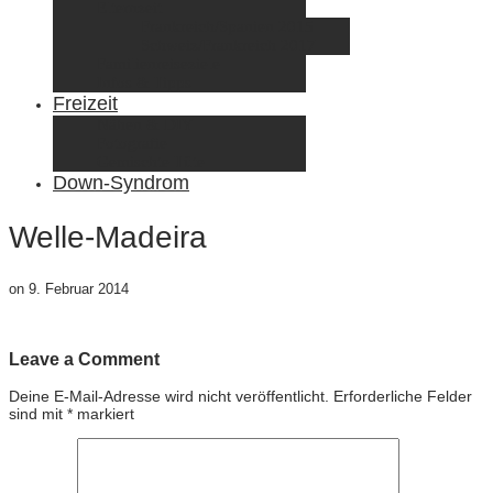
Elternzeit
Frankreich/Spanien 2015
Schweiz/Frankreich 2017
Familienreiseziele
Infos & Tipps
Freizeit
Nähen & DIY
Fotografie
Gemischte Tüte
Down-Syndrom
Welle-Madeira
on
9. Februar 2014
Leave a Comment
Deine E-Mail-Adresse wird nicht veröffentlicht.
Erforderliche Felder
sind mit
*
markiert