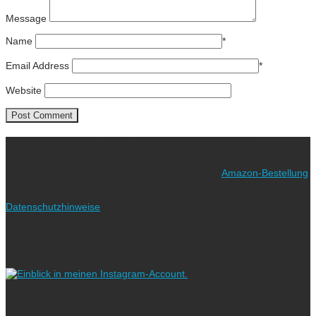
Message
Name
*
Email Address
*
Website
Ich freue mich über eure Unterstützung!
Wie? Ganz einfach! Benutzt für eure nächste
Amazon-Bestellung
meinen Link. Euch kostet es keinen Cent mehr, während ich als
Amazon-Partner an qualifizierten Verkäufen verdiene (bitte
Datenschutzhinweise
beachten!).
Vielen lieben Dank!
Folgt uns auf Instagram!
Ich blogge nach dem