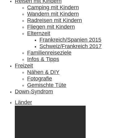
Reisen mit Kindern
Camping mit Kindern
Wandern mit Kindern
Radreisen mit Kindern
Fliegen mit Kindern
Elternzeit
Frankreich/Spanien 2015
Schweiz/Frankreich 2017
Familienreiseziele
Infos & Tipps
Freizeit
Nähen & DIY
Fotografie
Gemischte Tüte
Down-Syndrom
Länder
Dänemark
Deutschland
Ecuador & Galápagos
Finnland
Frankreich
Griechenland