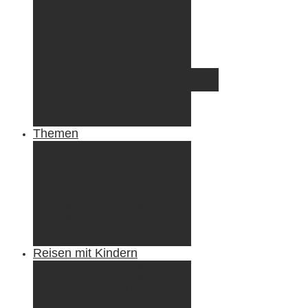
Irland
Island
Luxemburg
Norwegen
Österreich
Portugal
Azoren
Madeira
Schweiz
Spanien
Tunesien
Themen
Camping
Roadtrips
Wandern & Trekking
Stadtbesichtigungen
Winterreisen
Besondere Erlebnisse
Equipment
Reisezahlungsmittel
Reiseanekdoten
Reisen mit Kindern
Camping mit Kindern
Wandern mit Kindern
Radreisen mit Kindern
Fliegen mit Kindern