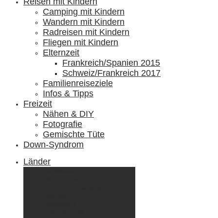
Reisen mit Kindern
Camping mit Kindern
Wandern mit Kindern
Radreisen mit Kindern
Fliegen mit Kindern
Elternzeit
Frankreich/Spanien 2015
Schweiz/Frankreich 2017
Familienreiseziele
Infos & Tipps
Freizeit
Nähen & DIY
Fotografie
Gemischte Tüte
Down-Syndrom
Länder
Dänemark
Deutschland
Ecuador & Galápagos
Finnland
Frankreich
Griechenland