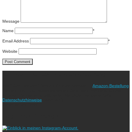
Message
Name
*
Email Address
*
Website
Ich freue mich über eure Unterstützung!
Wie? Ganz einfach! Benutzt für eure nächste
Amazon-Bestellung
meinen Link. Euch kostet es keinen Cent mehr, während ich als
Amazon-Partner an qualifizierten Verkäufen verdiene (bitte
Datenschutzhinweise
beachten!).
Vielen lieben Dank!
Folgt uns auf Instagram!