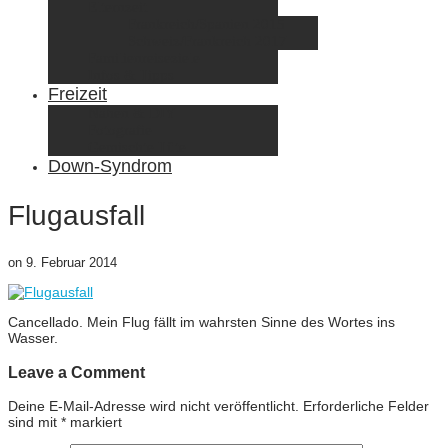
Elternzeit
Frankreich/Spanien 2015
Schweiz/Frankreich 2017
Familienreiseziele
Infos & Tipps
Freizeit
Nähen & DIY
Fotografie
Gemischte Tüte
Down-Syndrom
Flugausfall
on
9. Februar 2014
Cancellado. Mein Flug fällt im wahrsten Sinne des Wortes ins
Wasser.
Leave a Comment
Deine E-Mail-Adresse wird nicht veröffentlicht.
Erforderliche Felder
sind mit
*
markiert