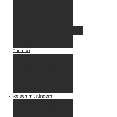
Irland
Island
Luxemburg
Norwegen
Österreich
Portugal
Azoren
Madeira
Schweiz
Spanien
Tunesien
Themen
Camping
Roadtrips
Wandern & Trekking
Stadtbesichtigungen
Winterreisen
Besondere Erlebnisse
Equipment
Reisezahlungsmittel
Reiseanekdoten
Reisen mit Kindern
Camping mit Kindern
Wandern mit Kindern
Radreisen mit Kindern
Fliegen mit Kindern