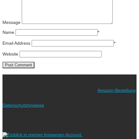
Message
Name
*
Email Address
*
Website
Ich freue mich über eure Unterstützung!
Wie? Ganz einfach! Benutzt für eure nächste
Amazon-Bestellung
meinen Link. Euch kostet es keinen Cent mehr, während ich als
Amazon-Partner an qualifizierten Verkäufen verdiene (bitte
Datenschutzhinweise
beachten!).
Vielen lieben Dank!
Folgt uns auf Instagram!