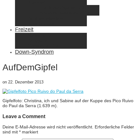
Elternzeit
Frankreich/Spanien 2015
Schweiz/Frankreich 2017
Familienreiseziele
Infos & Tipps
Freizeit
Nähen & DIY
Fotografie
Gemischte Tüte
Down-Syndrom
AufDemGipfel
on
22. Dezember 2013
Gipfelfoto: Christina, ich und Sabine auf der Kuppe des Pico Ruivo
do Paul da Serra (1.639 m).
Leave a Comment
Deine E-Mail-Adresse wird nicht veröffentlicht.
Erforderliche Felder
sind mit
*
markiert