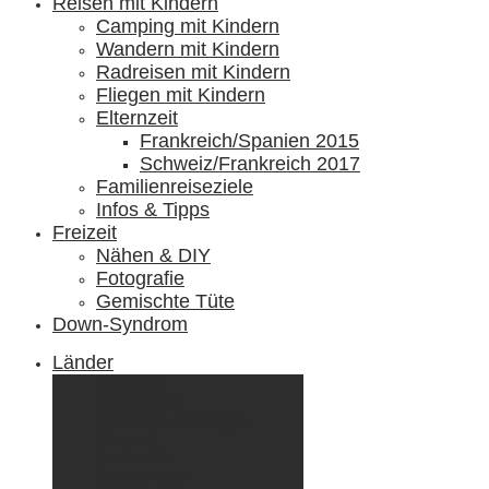
Reisen mit Kindern
Camping mit Kindern
Wandern mit Kindern
Radreisen mit Kindern
Fliegen mit Kindern
Elternzeit
Frankreich/Spanien 2015
Schweiz/Frankreich 2017
Familienreiseziele
Infos & Tipps
Freizeit
Nähen & DIY
Fotografie
Gemischte Tüte
Down-Syndrom
Länder
Dänemark
Deutschland
Ecuador & Galápagos
Finnland
Frankreich
Griechenland