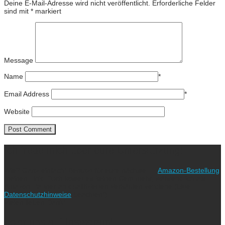
Deine E-Mail-Adresse wird nicht veröffentlicht.
Erforderliche Felder
sind mit
*
markiert
Message
Name
*
Email Address
*
Website
Ich freue mich über eure Unterstützung!
Wie? Ganz einfach! Benutzt für eure nächste
Amazon-Bestellung
meinen Link. Euch kostet es keinen Cent mehr, während ich als
Amazon-Partner an qualifizierten Verkäufen verdiene (bitte
Datenschutzhinweise
beachten!).
Vielen lieben Dank!
Folgt uns auf Instagram!