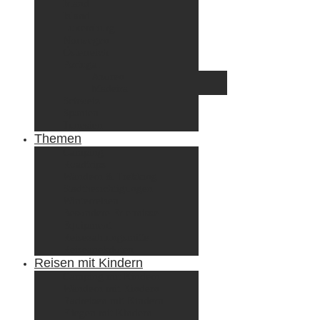
Irland
Island
Luxemburg
Norwegen
Österreich
Portugal
Azoren
Madeira
Schweiz
Spanien
Tunesien
Themen
Camping
Roadtrips
Wandern & Trekking
Stadtbesichtigungen
Winterreisen
Besondere Erlebnisse
Equipment
Reisezahlungsmittel
Reiseanekdoten
Reisen mit Kindern
Camping mit Kindern
Wandern mit Kindern
Radreisen mit Kindern
Fliegen mit Kindern